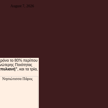
August 7, 2026
 χρόνο το 80% περίπου
νώτερης Ποιότητας
απυλιανή"
, και τα τρία,