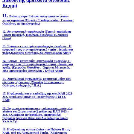
Διευθυντής αμπελώνα οινοποιίας
Κεχρή)
11.
Βιώσιμη εκμετάλλευση οικογενειακού τύπου–
χαρακτηριστικά (Χαρούλα Σπινθηροπούλου, Γεωπόνος,
Οινολόγος, Δρ Αμπελουργίας)
12. Ανταγωνιστική αμπελουργία (Γραπτή παρέμβαση
Γιάννη Βογιατζή, Προέδρου Συνδέσμου Ελληνικού
Οίνου)
13. Έρευνα – καινοτομία- αμπελουργία ακριβείας. Η
εφαρμογή τους στον αμπελουργικό τομέα , θεωρία και
πράξη.(Σεραφείμ Θεοχάρης, Δρ. Αμπελουργίας ΑΠΘ)
14. Έρευνα – καινοτομία- αμπελουργία ακριβείας. Η
εφαρμογή τους στον αμπελουργικό τομέα , θεωρία και
πράξη. (Εμορφίλη Μαυρίδου , Χημικός Μηχανικός,
MSc Αμπελουργίας Οινολογίας , Κτήμα Άλφα)
15. Αναπτυξιακή αμπελουργία, κλιματική κρίση και
ελληνικός αμπελώνας (Μανόλης Σταυρακάκης,
Ομότιμος καθηγητής Γ.Π.Α.)
17. Η φιλοσοφία και οι επιδιώξεις της νέας ΚΑΠ 2023-
2027 (Νικόλαος Μανέτας, Προϊστάμενος ΕΥΔ ΣΣ
ΚΑΠ)
18. Tομεακά προγράμματα αμπελοοινικού τομέα, στο
πλαίσιο του Στρατηγικού Σχεδίου της ΚΑΠ 2023 –
2027 (Αλεξάνδρα Πετροπούλου, Προϊσταμένη
τμήματος Αμπέλου Οίνου και Αλκοολούχων ποτών
Υπ.Α.Α.Τρ)
19.
Η αξιοποίηση των εργαλείων του Πυλώνα ΙΙ της
ΚΑΠ, από τον Αμπελοοινικό Τομέα.
(Χαράλαμπος