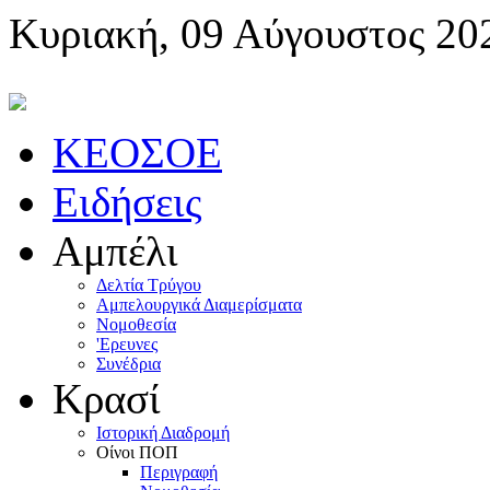
Κυριακή, 09 Αύγουστος 20
KEOΣOE
Ειδήσεις
Αμπέλι
Δελτία Τρύγου
Αμπελουργικά Διαμερίσματα
Nομοθεσία
'Eρευνες
Συνέδρια
Κρασί
Iστορική Διαδρομή
Oίνοι ΠOΠ
Περιγραφή