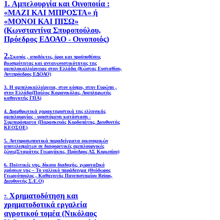
1. Αμπελουργία και Οινοποιία :
«ΜΑΖΙ ΚΑΙ ΜΠΡΟΣΤΑ» ή
«ΜΟΝΟΙ ΚΑΙ ΠΙΣΩ»
(Κωνσταντίνα Σπυροπούλου,
Πρόεδρος ΕΔΟΑΟ - Οινοποιός)
2.
Σκοπός , αποδέκτες, όροι και προϋποθέσεις
βιωσιμότητας και ανταγωνιστικότητας της
αμπελοκαλλιέργειας στην Ελλάδα
(Κώστας Ευσταθίου,
Αντιπρόεδρος ΕΔΟΑΟ)
3. Η αμπελοκαλλιέργεια, στον κόσμο, στην Ευρώπη ,
στην Ελλάδα(Παύλος Καρανικόλας, Αναπληρωτής
καθηγητής ΓΠΑ)
4.
Διαρθρωτικά χαρακτηριστικά της ελληνικής
αμπελουργίας - υφιστάμενη κατάσταση -
Συμπεράσματα (Παρασκευάς Κορδοπάτης, Διευθυντής
ΚΕΟΣΟΕ)
5. Αντιπροσωπευτικά παραδείγματα οικονομικών
αποτελεσμάτων σε διαφορετικές αμπελουργικές
ζώνες(Σταμάτης Γεωργάκης, Πρόεδρος ΑΣ Κορωπίου)
6.
Πολιτικές γης, δίκαιο διαδοχής, χωροταξικό
χρήσεων γης – Το γαλλικό παράδειγμα (Θεόδωρος
Γεωργόπουλος , Καθηγητής Πανεπιστημίου Reims,
Διευθυντής Σ.Ε.Ο)
Χρηματοδότηση και
7.
χρηματοδοτικά εργαλεία
αγροτικού τομέα (Νικόλαος