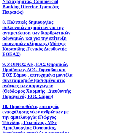
Ντζιαχρήστας, Commercial
Banking Director Τράπεζας
Πειραιώς)
8. Πολιτικές δημιουργίας
συλλογικών σχημάτων για την
αντιμετώπιση των διαρθρωτικών
αδυναμιών και για την επίτευξη
οικονομιών κλίμακος. (Μόσχος
Κορασίδης ,Γενικός Διευθυντής
ΕΘΕΑΣ)
9. ΖΟΙΝΟΣ ΑΕ, ΕΑΣ Θηραϊκών
Προϊόντων, ΑΟΣ Τυρνάβου και
ΕΟΣ Σάμου , επιτυχημένα μοντέλα
συνεταιρισμών βασισμένα στις
ανάγκες των παραγωγών
(Θεόδωρος Χαρμπής , Διευθυντής
Παραγωγής ΕΟΣ Σάμου)
10. Προϋποθέσεις επιτυχούς
ενασχόλησης νέων ανθρώπων με
την αμπελουργία (Γιώργος
Τσινίδης , Γεωπόνος , MSc
Αμπελουργίας Οινοποιίας,