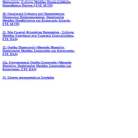
Μουλκιώτης ,Στέλεχος Μονάδας Παρακολούθησης
Παρεμβάσεων Πυλώνα Ι,ΕΥΕ ΑΕΤΠ)
20. Οικολογικά Σχήματα αντί Πρασινίσματος
(Παναγιώτα Παπαλουκοπούλου ,Προϊσταμένη
Μονάδας Περιβάλλοντος και Κλιματικής Αλλαγής,
ΕΥΕ ΑΕΤΠ)
21. Νέοι Γεωργοί (Κλεοπάτρα Πανοπούλου , Στέλεχος
Μονάδας Ενισχύσεων στις Γεωργικές Εκμεταλλεύσεις,
ΕΥΕ ΠΑΑ)
22. Ομάδες Παραγωγών (Αθανασία Μερεμέτη,
Προϊσταμένη Μονάδας Συνεργασίας και Καινοτομίας,
ΕΥΕ ΠΑΑ)
22a. Επιχειρησιακές Ομάδες-Συνεργασία (Αθανασία
Μερεμέτη, Προϊσταμένη Μονάδας Συνεργασίας και
Καινοτομίας, ΕΥΕ ΠΑΑ)
23. Σύνοψη συμπερασμάτων Συνεδρίου