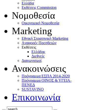
Ελλάδα
Eκθέσεις Commission
Νομοθεσία
Οικονομική Νομοθεσία
Marketing
Eθνική Στρατηγική Marketing
Aναφορές Πρεσβειών
Eκθέσεις
Eλλάδας
Διεθνείς
Διαγωνισμοί
Ανακοινώσεις
Πρόγραμμα ΕΣΠΑ 2014-2020
Πρόγραμμα ΟΙΝΟΣ & ΥΓΕΙΑ-
ΠΕΝΕΔ
SUSTAVINO
Επικοινωνία