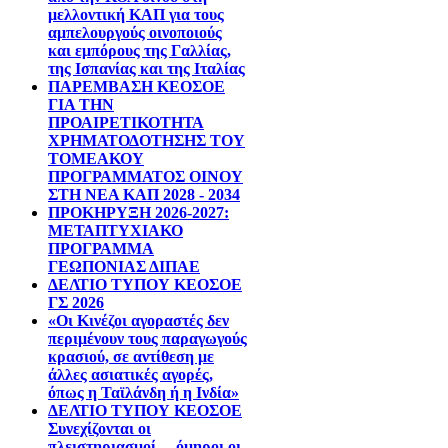
μελλοντική ΚΑΠ για τους
αμπελουργούς οινοποιούς
και εμπόρους της Γαλλίας,
της Ισπανίας και της Ιταλίας
ΠΑΡΕΜΒΑΣΗ ΚΕΟΣΟΕ
ΓΙΑ ΤΗΝ
ΠΡΟΑΙΡΕΤΙΚΟΤΗΤΑ
ΧΡΗΜΑΤΟΔΟΤΗΣΗΣ ΤΟΥ
ΤΟΜΕΑΚΟΥ
ΠΡΟΓΡΑΜΜΑΤΟΣ ΟΙΝΟΥ
ΣΤΗ ΝΕΑ ΚΑΠ 2028 - 2034
ΠΡΟΚΗΡΥΞΗ 2026-2027:
ΜΕΤΑΠΤΥΧΙΑΚΟ
ΠΡΟΓΡΑΜΜΑ
ΓΕΩΠΟΝΙΑΣ ΔΙΠΑΕ
ΔΕΛΤΙΟ ΤΥΠΟΥ ΚΕΟΣΟΕ
ΓΣ 2026
«Οι Κινέζοι αγοραστές δεν
περιμένουν τους παραγωγούς
κρασιού, σε αντίθεση με
άλλες ασιατικές αγορές,
όπως η Ταϊλάνδη ή η Ινδία»
ΔΕΛΤΙΟ ΤΥΠΟΥ ΚΕΟΣΟΕ
Συνεχίζονται οι
πλειστηριασμοί …όμηροι οι