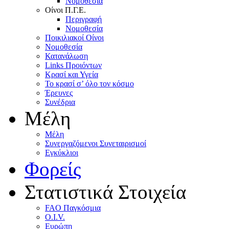
Nομοθεσία
Oίνοι Π.Γ.E.
Περιγραφή
Νομοθεσία
Ποικιλιακοί Oίνοι
Nομοθεσία
Κατανάλωση
Links Προιόντων
Κρασί και Υγεία
To κρασί σ’ όλο τον κόσμο
Έρευνες
Συνέδρια
Μέλη
Mέλη
Συνεργαζόμενοι Συνεταιρισμοί
Εγκύκλιοι
Φορείς
Στατιστικά Στοιχεία
FAO Παγκόσμια
O.I.V.
Ευρώπη