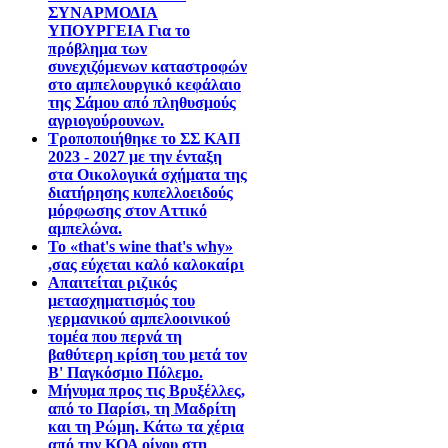
ΣΥΝΑΡΜΟΔΙΑ
ΥΠΟΥΡΓΕΙΑ Για το
πρόβλημα των
συνεχιζόμενων καταστροφών
στο αμπελουργικό κεφάλαιο
της Σάμου από πληθυσμούς
αγριογούρουνων.
Τροποποιήθηκε το ΣΣ ΚΑΠ
2023 - 2027 με την ένταξη
στα Οικολογικά σχήματα της
διατήρησης κυπελλοειδούς
μόρφωσης στον Αττικό
αμπελώνα.
Το «that's wine that's why»
,σας εύχεται καλό καλοκαίρι
Απαιτείται ριζικός
μετασχηματισμός του
γερμανικού αμπελοοινικού
τομέα που περνά τη
βαθύτερη κρίση του μετά τον
Β' Παγκόσμιο Πόλεμο.
Μήνυμα προς τις Βρυξέλλες,
από το Παρίσι, τη Μαδρίτη
και τη Ρώμη. Κάτω τα χέρια
από την ΚΟΑ οίνου στη