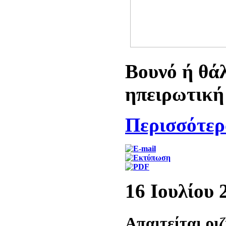
Βουνό ή θά
ηπειρωτική
Περισσότερα
16 Ιουλίου 
Απαιτείται ρι