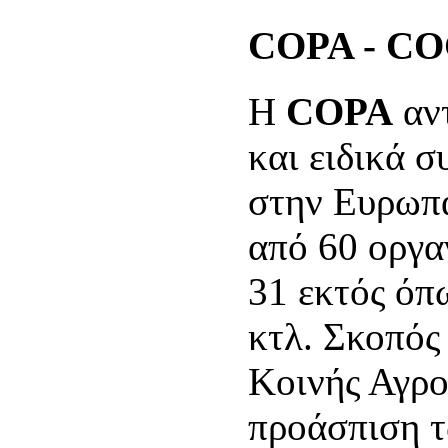
COPA - C
Η
COPA
αντ
και ειδικά 
στην Ευρωπα
από 60 οργα
31 εκτός όπ
κτλ. Σκοπός 
Κοινής Αγρο
προάσπιση 