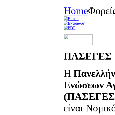
Home
Φορεί
ΠAΣEΓEΣ
H
Πανελλήν
Ενώσεων Αγ
(ΠΑΣΕΓΕΣ
είναι Νομικ