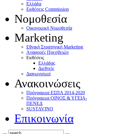
Ελλάδα
Eκθέσεις Commission
Νομοθεσία
Οικονομική Νομοθεσία
Marketing
Eθνική Στρατηγική Marketing
Aναφορές Πρεσβειών
Eκθέσεις
Eλλάδας
Διεθνείς
Διαγωνισμοί
Ανακοινώσεις
Πρόγραμμα ΕΣΠΑ 2014-2020
Πρόγραμμα ΟΙΝΟΣ & ΥΓΕΙΑ-
ΠΕΝΕΔ
SUSTAVINO
Επικοινωνία