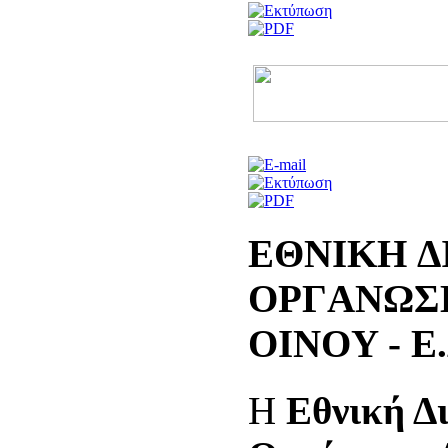
EΘNIKH 
OPΓANΩΣ
OINOY - E.
Η
Εθνική Δ