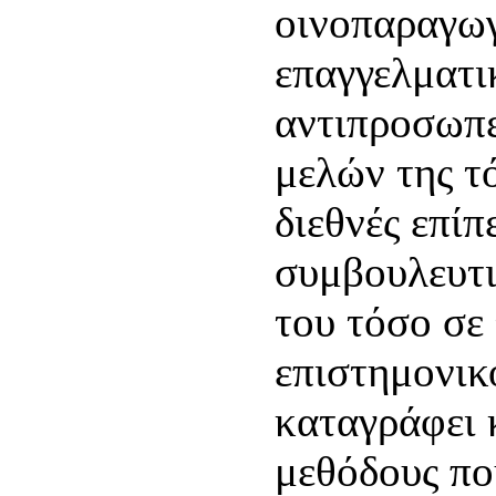
οινοπαραγωγ
επαγγελματι
αντιπροσωπε
μελών της τ
διεθνές επίπ
συμβουλευτι
του τόσο σε 
επιστημονικ
καταγράφει 
μεθόδους πο