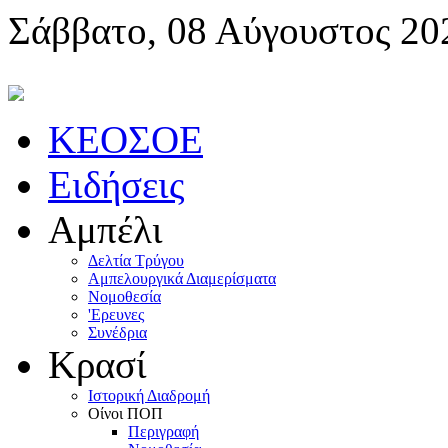
Σάββατο, 08 Αύγουστος 20
KEOΣOE
Ειδήσεις
Αμπέλι
Δελτία Τρύγου
Αμπελουργικά Διαμερίσματα
Nομοθεσία
'Eρευνες
Συνέδρια
Κρασί
Iστορική Διαδρομή
Oίνοι ΠOΠ
Περιγραφή