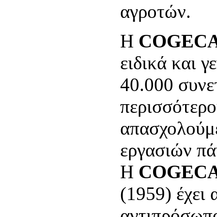
αγροτών.
Η
COGEC
ειδικά και 
40.000 συνε
περισσότερο
απασχολούμε
εργασιών πάν
Η
COGEC
(1959) έχει
αντιπρόσωπο