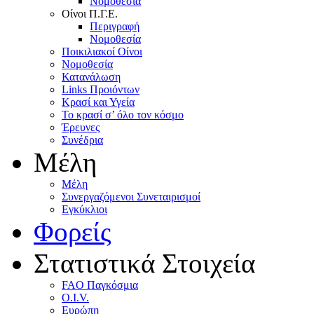
Nομοθεσία
Oίνοι Π.Γ.E.
Περιγραφή
Νομοθεσία
Ποικιλιακοί Oίνοι
Nομοθεσία
Κατανάλωση
Links Προιόντων
Κρασί και Υγεία
To κρασί σ’ όλο τον κόσμο
Έρευνες
Συνέδρια
Μέλη
Mέλη
Συνεργαζόμενοι Συνεταιρισμοί
Εγκύκλιοι
Φορείς
Στατιστικά Στοιχεία
FAO Παγκόσμια
O.I.V.
Ευρώπη