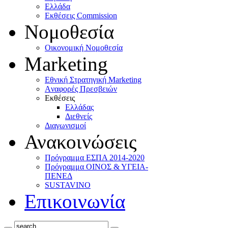
Ελλάδα
Eκθέσεις Commission
Νομοθεσία
Οικονομική Νομοθεσία
Marketing
Eθνική Στρατηγική Marketing
Aναφορές Πρεσβειών
Eκθέσεις
Eλλάδας
Διεθνείς
Διαγωνισμοί
Ανακοινώσεις
Πρόγραμμα ΕΣΠΑ 2014-2020
Πρόγραμμα ΟΙΝΟΣ & ΥΓΕΙΑ-
ΠΕΝΕΔ
SUSTAVINO
Επικοινωνία