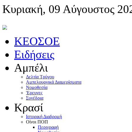
Κυριακή, 09 Αύγουστος 20
KEOΣOE
Ειδήσεις
Αμπέλι
Δελτία Τρύγου
Αμπελουργικά Διαμερίσματα
Nομοθεσία
'Eρευνες
Συνέδρια
Κρασί
Iστορική Διαδρομή
Oίνοι ΠOΠ
Περιγραφή