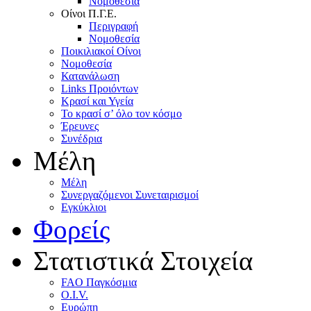
Nομοθεσία
Oίνοι Π.Γ.E.
Περιγραφή
Νομοθεσία
Ποικιλιακοί Oίνοι
Nομοθεσία
Κατανάλωση
Links Προιόντων
Κρασί και Υγεία
To κρασί σ’ όλο τον κόσμο
Έρευνες
Συνέδρια
Μέλη
Mέλη
Συνεργαζόμενοι Συνεταιρισμοί
Εγκύκλιοι
Φορείς
Στατιστικά Στοιχεία
FAO Παγκόσμια
O.I.V.
Ευρώπη