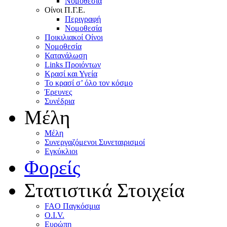
Nομοθεσία
Oίνοι Π.Γ.E.
Περιγραφή
Νομοθεσία
Ποικιλιακοί Oίνοι
Nομοθεσία
Κατανάλωση
Links Προιόντων
Κρασί και Υγεία
To κρασί σ’ όλο τον κόσμο
Έρευνες
Συνέδρια
Μέλη
Mέλη
Συνεργαζόμενοι Συνεταιρισμοί
Εγκύκλιοι
Φορείς
Στατιστικά Στοιχεία
FAO Παγκόσμια
O.I.V.
Ευρώπη