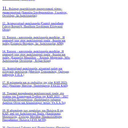
11.
Βιώσιμη εκμετάλλευση οικογενειακού τύπου–
χαρακτηριστικά (Χαρούλα Σπινθηροπούλου, Γεωπόνος,
Οινολόγος, Δρ Αμπελουργίας)
12. Ανταγωνιστική αμπελουργία (Γραπτή παρέμβαση
Γιάννη Βογιατζή, Προέδρου Συνδέσμου Ελληνικού
Οίνου)
13. Έρευνα – καινοτομία- αμπελουργία ακριβείας. Η
εφαρμογή τους στον αμπελουργικό τομέα , θεωρία και
πράξη.(Σεραφείμ Θεοχάρης, Δρ. Αμπελουργίας ΑΠΘ)
14. Έρευνα – καινοτομία- αμπελουργία ακριβείας. Η
εφαρμογή τους στον αμπελουργικό τομέα , θεωρία και
πράξη. (Εμορφίλη Μαυρίδου , Χημικός Μηχανικός, MSc
Αμπελουργίας Οινολογίας , Κτήμα Άλφα)
15. Αναπτυξιακή αμπελουργία, κλιματική κρίση και
ελληνικός αμπελώνας (Μανόλης Σταυρακάκης, Ομότιμος
καθηγητής Γ.Π.Α.)
17. Η φιλοσοφία και οι επιδιώξεις της νέας ΚΑΠ 2023-
2027 (Νικόλαος Μανέτας, Προϊστάμενος ΕΥΔ ΣΣ ΚΑΠ)
18. Tομεακά προγράμματα αμπελοοινικού τομέα, στο
πλαίσιο του Στρατηγικού Σχεδίου της ΚΑΠ 2023 – 2027
(Αλεξάνδρα Πετροπούλου, Προϊσταμένη τμήματος
Αμπέλου Οίνου και Αλκοολούχων ποτών Υπ.Α.Α.Τρ)
19.
Η αξιοποίηση των εργαλείων του Πυλώνα ΙΙ της
ΚΑΠ, από τον Αμπελοοινικό Τομέα.
(Χαράλαμπος
Μουλκιώτης ,Στέλεχος Μονάδας Παρακολούθησης
Παρεμβάσεων Πυλώνα Ι,ΕΥΕ ΑΕΤΠ)
20. Οικολογικά Σχήματα αντί Πρασινίσματος (Παναγιώτα