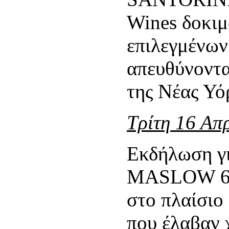
Wines δοκιμ
επιλεγμένω
απευθύνοντα
της Νέας Υό
Τρίτη 16 Απ
Εκδήλωση γι
MASLOW 6 σ
στο πλαίσιο
που έλαβαν 