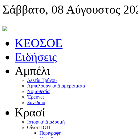
Σάββατο, 08 Αύγουστος 20
KEOΣOE
Ειδήσεις
Αμπέλι
Δελτία Τρύγου
Αμπελουργικά Διαμερίσματα
Nομοθεσία
'Eρευνες
Συνέδρια
Κρασί
Iστορική Διαδρομή
Oίνοι ΠOΠ
Περιγραφή