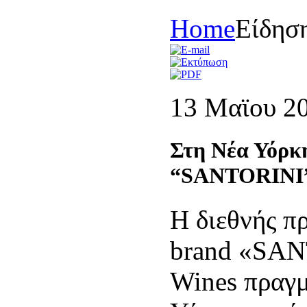
Home
Είδησ
13 Μαϊου 2
Στη Νέα Υόρκη
“SΑΝΤΟRINI” 
Η διεθνής π
brand «SAN
Wines πραγ