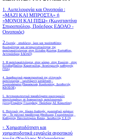
1. Αμπελουργία και Οινοποιία :
«ΜΑΖΙ ΚΑΙ ΜΠΡΟΣΤΑ» ή
«ΜΟΝΟΙ ΚΑΙ ΠΙΣΩ» (Κωνσταντίνα
Σπυροπούλου, Πρόεδρος ΕΔΟΑΟ -
Οινοποιός)
2.
Σκοπός , αποδέκτες, όροι και προϋποθέσεις
βιωσιμότητας και ανταγωνιστικότητας της
αμπελοκαλλιέργειας στην Ελλάδα
(Κώστας Ευσταθίου,
Αντιπρόεδρος ΕΔΟΑΟ)
3. Η αμπελοκαλλιέργεια, στον κόσμο, στην Ευρώπη , στην
Ελλάδα(Παύλος Καρανικόλας, Αναπληρωτής καθηγητής
ΓΠΑ)
4.
Διαρθρωτικά χαρακτηριστικά της ελληνικής
αμπελουργίας - υφιστάμενη κατάσταση -
Συμπεράσματα (Παρασκευάς Κορδοπάτης, Διευθυντής
ΚΕΟΣΟΕ)
5. Αντιπροσωπευτικά παραδείγματα οικονομικών
αποτελεσμάτων σε διαφορετικές αμπελουργικές
ζώνες(Σταμάτης Γεωργάκης, Πρόεδρος ΑΣ Κορωπίου)
6.
Πολιτικές γης, δίκαιο διαδοχής, χωροταξικό χρήσεων
γης – Το γαλλικό παράδειγμα (Θεόδωρος Γεωργόπουλος ,
Καθηγητής Πανεπιστημίου Reims, Διευθυντής Σ.Ε.Ο)
Χρηματοδότηση και
7.
χρηματοδοτικά εργαλεία αγροτικού
τομέα (Νικόλαος Ντζιαχρήστας,