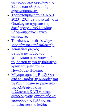
αμπελουργικό κεφάλαιο της
Σάμου από πληθυσμούς
αγριογούρουνων.
Τροποποιήθηκε το ΣΣ ΚΑΠ
2023 - 2027 με την ένταξη στα
Οικολογικά σχήματα της
διατήρησης κυπελλοειδούς
μόρφωσης στον Αττικό
αμπελώνα.
Το «that's wine that's why»
,σας εύχεται καλό καλοκαίρι
Απαιτείται ριζικός
μετασχηματισμός του
γερμανικού αμπελοοινικού
τομέα που περνά τη βαθύτερη
κρίση του μετά τον Β'
Παγκόσμιο Πόλεμο.
Μήνυμα προς τις Βρυξέλλες,
από το Παρίσι, τη Μαδρίτη και
τη Ρώμη. Κάτω τα χέρια από
την ΚΟΑ οίνου στη
μελλοντική ΚΑΠ για τους
αμπελουργούς οινοποιούς και
εμπόρους της Γαλλίας, της
Ισπανίας και της Ιταλίας