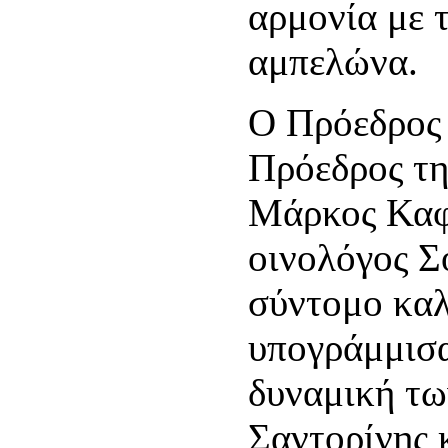
αρμονία με 
αμπελώνα.
Ο Πρόεδρος
Πρόεδρος τη
Μάρκος Καφ
οινολόγος Σ
σύντομο καλ
υπογράμμισα
δυναμική τ
Σαντορίνης 