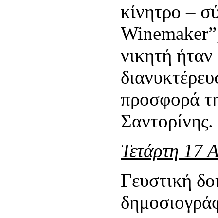
κίνητρο – σ
Winemaker”,
νικητή ήταν
διανυκτέρευ
προσφορά τ
Σαντορίνης.
Τετάρτη 17 
Γευστική δο
δημοσιογράφ