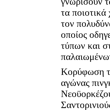
γνωρίσουν τ
τα ποιοτικά
τον πολυδύν
οποίος οδηγ
τύπων και σ
παλαιωμένω
Κορύφωση τη
αγώνας πινγ
Νεοϋορκέζου
Σαντορινιού