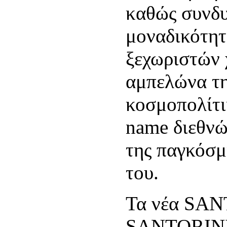
καθώς συνδυ
μοναδικότητ
ξεχωριστών 
αμπελώνα τη
κοσμοπολίτι
name διεθνώ
της παγκόσμ
του.
Τα νέα SA
SANTORINI