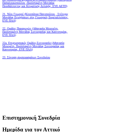
Παπαλουκοπούλου ,Προϊσταμένη Μονάδας
Περιβάλλοντος και Κλιματικής Αλλαγής, ΕΥΕ ΑΕΤΠ)
21. Νέοι Γεωργοί (Κλεοπάτρα Πανοπούλου , Στέλεχος
Μονάδας Ενισχύσεων στις Γεωργικές Εκμεταλλεύσεις,
ΕΥΕ ΠΑΑ)
22. Ομάδες Παραγωγών (Αθανασία Μερεμέτη,
Προϊσταμένη Μονάδας Συνεργασίας και Καινοτομίας,
ΕΥΕ ΠΑΑ)
22a. Επιχειρησιακές Ομάδες-Συνεργασία (Αθανασία
Μερεμέτη, Προϊσταμένη Μονάδας Συνεργασίας και
Καινοτομίας, ΕΥΕ ΠΑΑ)
23. Σύνοψη συμπερασμάτων Συνεδρίου
Επιστημονική Συνεδρία
Ημερίδα για τον Αττικό