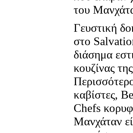
του Μανχάτ
Γευστική δο
στο Salvatio
διάσημα εστ
κουζίνας τη
Περισσότερο
καβίστες, Be
Chefs κορυφ
Μανχάταν εί