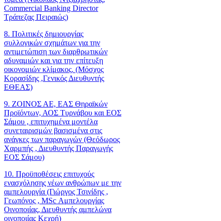
Commercial Banking Director
Τράπεζας Πειραιώς)
8. Πολιτικές δημιουργίας
συλλογικών σχημάτων για την
αντιμετώπιση των διαρθρωτικών
αδυναμιών και για την επίτευξη
οικονομιών κλίμακος. (Μόσχος
Κορασίδης ,Γενικός Διευθυντής
ΕΘΕΑΣ)
9. ΖΟΙΝΟΣ ΑΕ, ΕΑΣ Θηραϊκών
Προϊόντων, ΑΟΣ Τυρνάβου και ΕΟΣ
Σάμου , επιτυχημένα μοντέλα
συνεταιρισμών βασισμένα στις
ανάγκες των παραγωγών (Θεόδωρος
Χαρμπής , Διευθυντής Παραγωγής
ΕΟΣ Σάμου)
10. Προϋποθέσεις επιτυχούς
ενασχόλησης νέων ανθρώπων με την
αμπελουργία (Γιώργος Τσινίδης ,
Γεωπόνος , MSc Αμπελουργίας
Οινοποιίας, Διευθυντής αμπελώνα
οινοποιίας Κεχρή)