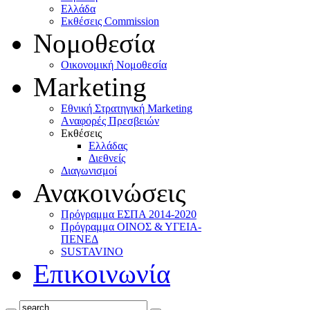
Ελλάδα
Eκθέσεις Commission
Νομοθεσία
Οικονομική Νομοθεσία
Marketing
Eθνική Στρατηγική Marketing
Aναφορές Πρεσβειών
Eκθέσεις
Eλλάδας
Διεθνείς
Διαγωνισμοί
Ανακοινώσεις
Πρόγραμμα ΕΣΠΑ 2014-2020
Πρόγραμμα ΟΙΝΟΣ & ΥΓΕΙΑ-
ΠΕΝΕΔ
SUSTAVINO
Επικοινωνία