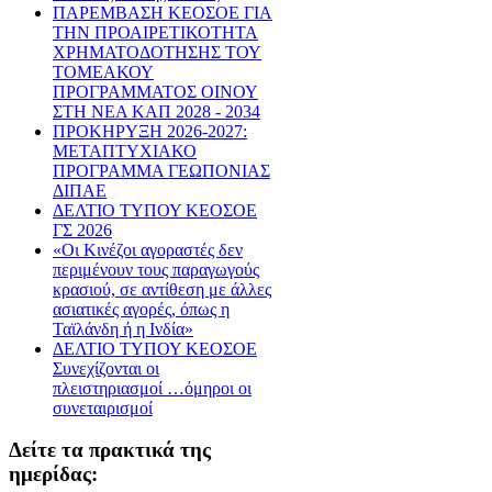
ΠΑΡΕΜΒΑΣΗ ΚΕΟΣΟΕ ΓΙΑ
ΤΗΝ ΠΡΟΑΙΡΕΤΙΚΟΤΗΤΑ
ΧΡΗΜΑΤΟΔΟΤΗΣΗΣ ΤΟΥ
ΤΟΜΕΑΚΟΥ
ΠΡΟΓΡΑΜΜΑΤΟΣ ΟΙΝΟΥ
ΣΤΗ ΝΕΑ ΚΑΠ 2028 - 2034
ΠΡΟΚΗΡΥΞΗ 2026-2027:
ΜΕΤΑΠΤΥΧΙΑΚΟ
ΠΡΟΓΡΑΜΜΑ ΓΕΩΠΟΝΙΑΣ
ΔΙΠΑΕ
ΔΕΛΤΙΟ ΤΥΠΟΥ ΚΕΟΣΟΕ
ΓΣ 2026
«Οι Κινέζοι αγοραστές δεν
περιμένουν τους παραγωγούς
κρασιού, σε αντίθεση με άλλες
ασιατικές αγορές, όπως η
Ταϊλάνδη ή η Ινδία»
ΔΕΛΤΙΟ ΤΥΠΟΥ ΚΕΟΣΟΕ
Συνεχίζονται οι
πλειστηριασμοί …όμηροι οι
συνεταιρισμοί
Δείτε τα πρακτικά της
ημερίδας: