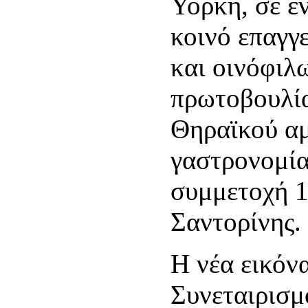
Υόρκη, σε έν
κοινό επαγγ
και οινόφιλ
πρωτοβουλία
Θηραϊκού αμ
γαστρονομία
συμμετοχή 1
Σαντορίνης.
Η νέα εικόν
Συνεταιρισμ