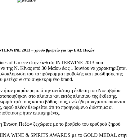
INTERWINE 2013 – χρυσό βραβείο για την ΕΑΣ Πεζών
ines of Greece στην έκθεση INTERWINE 2013 που
α της Ν. Κίνας από 30 Μαΐου έως 1 Ιουνίου να χαρακτηρίζεται
ν ολοκλήρωση του το πρόγραμμα προβολής και προώθησης της
υ μετέχουν στο συγκεκριμένο brand.
ν ήταν μικρότερη από την αντίστοιχη έκθεση του Νοεμβρίου
ατοποιήθηκαν στο πλαίσιο και εκτός πλαισίου της έκθεσης,
ωριμότητά τους και το βάθος τους, ενώ ήδη πραγματοποιούνται
, αφού πλέον θεωρείται ότι το προηγούμενο διάστημα οι
τοποθέτησης ήταν επιτυχημένες.
 η Ένωση Πεζών ξεχώρισε με το βραβείο του ερυθρού ξηρού
 CHINA WINE & SPIRITS AWARDS με το GOLD MEDAL στην