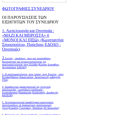
ΦΩΤΟΓΡΑΦΙΕΣ ΣΥΝΕΔΡΙΟΥ
ΟΙ ΠΑΡΟΥΣΙΑΣΕΙΣ ΤΩΝ
ΕΙΣΗΓΗΤΩΝ ΤΟΥ ΣΥΝΕΔΡΙΟΥ
1. Αμπελουργία και Οινοποιία :
«ΜΑΖΙ ΚΑΙ ΜΠΡΟΣΤΑ» ή
«ΜΟΝΟΙ ΚΑΙ ΠΙΣΩ» (Κωνσταντίνα
Σπυροπούλου, Πρόεδρος ΕΔΟΑΟ -
Οινοποιός)
2.
Σκοπός , αποδέκτες, όροι και προϋποθέσεις
βιωσιμότητας και ανταγωνιστικότητας της
αμπελοκαλλιέργειας στην Ελλάδα
(Κώστας Ευσταθίου,
Αντιπρόεδρος ΕΔΟΑΟ)
3. Η αμπελοκαλλιέργεια, στον κόσμο, στην Ευρώπη , στην
Ελλάδα(Παύλος Καρανικόλας, Αναπληρωτής καθηγητής
ΓΠΑ)
4.
Διαρθρωτικά χαρακτηριστικά της ελληνικής
αμπελουργίας - υφιστάμενη κατάσταση -
Συμπεράσματα (Παρασκευάς Κορδοπάτης, Διευθυντής
ΚΕΟΣΟΕ)
5. Αντιπροσωπευτικά παραδείγματα οικονομικών
αποτελεσμάτων σε διαφορετικές αμπελουργικές
ζώνες(Σταμάτης Γεωργάκης, Πρόεδρος ΑΣ Κορωπίου)
6.
Πολιτικές γης, δίκαιο διαδοχής, χωροταξικό χρήσεων