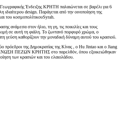
εωγραφικής Ένδειξης ΚΡΗΤΗ παλαιώνεται σε βαρέλι για 6
λη ιδιαίτερου design. Παράγεται από την οινοποίηση της
και του κοσμοπολίτικουSyrah.
σης ανάμεσα στον ήλιο, τη γη, τις ποικιλίες και τους
κιμή σε αυτή τη φιάλη. Το ζωντανό πορφυρό χρώμα, ο
άτη γεύση καθορίζουν την μοναδική δύναμη αυτού του κρασιού.
ο πρόεδροι της Δημοκρατίας της Κίνας , ο Hu Jintao και ο Jiang
ν ΕΝΩΣΗ ΠΕΖΩΝ ΚΡΗΤΗΣ στο παρελθόν, όπου εξοικειώθηκαν
ποίηση των κρασιών και του ελαιολάδου.