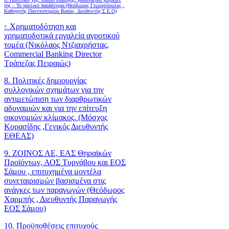
γης – Το γαλλικό παράδειγμα (Θεόδωρος Γεωργόπουλος ,
Καθηγητής Πανεπιστημίου Reims, Διευθυντής Σ.Ε.Ο)
Χρηματοδότηση και
7.
χρηματοδοτικά εργαλεία αγροτικού
τομέα (Νικόλαος Ντζιαχρήστας,
Commercial Banking Director
Τράπεζας Πειραιώς)
8. Πολιτικές δημιουργίας
συλλογικών σχημάτων για την
αντιμετώπιση των διαρθρωτικών
αδυναμιών και για την επίτευξη
οικονομιών κλίμακος. (Μόσχος
Κορασίδης ,Γενικός Διευθυντής
ΕΘΕΑΣ)
9. ΖΟΙΝΟΣ ΑΕ, ΕΑΣ Θηραϊκών
Προϊόντων, ΑΟΣ Τυρνάβου και ΕΟΣ
Σάμου , επιτυχημένα μοντέλα
συνεταιρισμών βασισμένα στις
ανάγκες των παραγωγών (Θεόδωρος
Χαρμπής , Διευθυντής Παραγωγής
ΕΟΣ Σάμου)
10. Προϋποθέσεις επιτυχούς