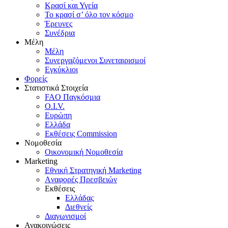
Κρασί και Υγεία
To κρασί σ’ όλο τον κόσμο
Έρευνες
Συνέδρια
Μέλη
Mέλη
Συνεργαζόμενοι Συνεταιρισμοί
Εγκύκλιοι
Φορείς
Στατιστικά Στοιχεία
FAO Παγκόσμια
O.I.V.
Ευρώπη
Ελλάδα
Eκθέσεις Commission
Νομοθεσία
Οικονομική Νομοθεσία
Marketing
Eθνική Στρατηγική Marketing
Aναφορές Πρεσβειών
Eκθέσεις
Eλλάδας
Διεθνείς
Διαγωνισμοί
Ανακοινώσεις