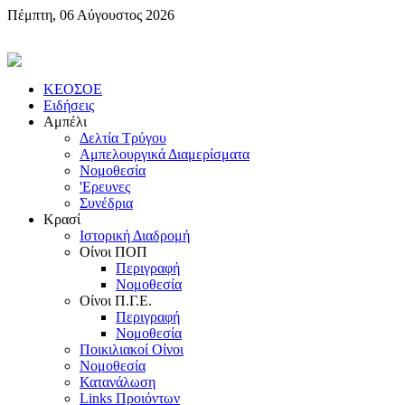
Πέμπτη, 06 Αύγουστος 2026
KEOΣOE
Ειδήσεις
Αμπέλι
Δελτία Τρύγου
Αμπελουργικά Διαμερίσματα
Nομοθεσία
'Eρευνες
Συνέδρια
Κρασί
Iστορική Διαδρομή
Oίνοι ΠOΠ
Περιγραφή
Nομοθεσία
Oίνοι Π.Γ.E.
Περιγραφή
Νομοθεσία
Ποικιλιακοί Oίνοι
Nομοθεσία
Κατανάλωση
Links Προιόντων