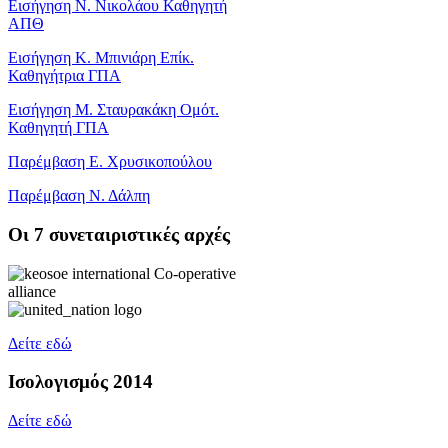
Εισήγηση Ν. Νικολάου Καθηγητή
ΑΠΘ
Εισήγηση Κ. Μπινιάρη Επίκ.
Καθηγήτρια ΓΠΑ
Εισήγηση Μ. Σταυρακάκη Ομότ.
Καθηγητή ΓΠΑ
Παρέμβαση Ε. Χρυσικοπούλου
Παρέμβαση Ν. Δάλπη
Oι 7 συνεταιριστικές αρχές
Δείτε εδώ
Ισολογισμός 2014
Δείτε εδώ