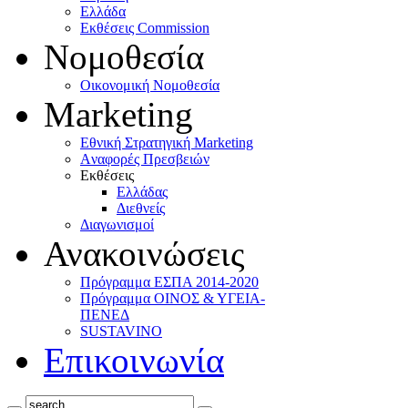
Ελλάδα
Eκθέσεις Commission
Νομοθεσία
Οικονομική Νομοθεσία
Marketing
Eθνική Στρατηγική Marketing
Aναφορές Πρεσβειών
Eκθέσεις
Eλλάδας
Διεθνείς
Διαγωνισμοί
Ανακοινώσεις
Πρόγραμμα ΕΣΠΑ 2014-2020
Πρόγραμμα ΟΙΝΟΣ & ΥΓΕΙΑ-
ΠΕΝΕΔ
SUSTAVINO
Επικοινωνία