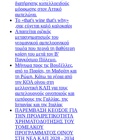
διατήρησης κυπελλοειδούς
μόρφωσης στον Αττικό
αμπελώνα.
Το «that's wine that's why»
,σας εύχεται καλό καλοκαίρι
Απαιτείται ριζικός
μετασχηματισμός του
γερμανικού αμπελοοινικού
τομέα που περνά τη βαθύτερη
κρίση του μετά τον Β'
Παγκόσμιο Πόλεμο.
Μήνυμα προς τις Βρυξέλλες,
από το Παρίσι, τη Μαδρίτη και
τη Ρώμη. Κάτω τα χέρια από
την ΚΟΑ οίνου στη
μελλοντική ΚΑΠ για τους
αμπελουργούς οινοποιούς και
εμπόρους της Γαλλίας, της
Ισπανίας και της Ιταλίας
ΠΑΡΕΜΒΑΣΗ ΚΕΟΣΟΕ ΓΙΑ
ΤΗΝ ΠΡΟΑΙΡΕΤΙΚΟΤΗΤΑ
ΧΡΗΜΑΤΟΔΟΤΗΣΗΣ ΤΟΥ
ΤΟΜΕΑΚΟΥ
ΠΡΟΓΡΑΜΜΑΤΟΣ ΟΙΝΟΥ
ΣΤΗ ΝΕΑ ΚΑΠ 2028 - 2034