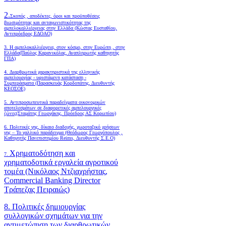
2.
Σκοπός , αποδέκτες, όροι και προϋποθέσεις
βιωσιμότητας και ανταγωνιστικότητας της
αμπελοκαλλιέργειας στην Ελλάδα
(Κώστας Ευσταθίου,
Αντιπρόεδρος ΕΔΟΑΟ)
3. Η αμπελοκαλλιέργεια, στον κόσμο, στην Ευρώπη , στην
Ελλάδα(Παύλος Καρανικόλας, Αναπληρωτής καθηγητής
ΓΠΑ)
4.
Διαρθρωτικά χαρακτηριστικά της ελληνικής
αμπελουργίας - υφιστάμενη κατάσταση -
Συμπεράσματα (Παρασκευάς Κορδοπάτης, Διευθυντής
ΚΕΟΣΟΕ)
5. Αντιπροσωπευτικά παραδείγματα οικονομικών
αποτελεσμάτων σε διαφορετικές αμπελουργικές
ζώνες(Σταμάτης Γεωργάκης, Πρόεδρος ΑΣ Κορωπίου)
6.
Πολιτικές γης, δίκαιο διαδοχής, χωροταξικό χρήσεων
γης – Το γαλλικό παράδειγμα (Θεόδωρος Γεωργόπουλος ,
Καθηγητής Πανεπιστημίου Reims, Διευθυντής Σ.Ε.Ο)
Χρηματοδότηση και
7.
χρηματοδοτικά εργαλεία αγροτικού
τομέα (Νικόλαος Ντζιαχρήστας,
Commercial Banking Director
Τράπεζας Πειραιώς)
8. Πολιτικές δημιουργίας
συλλογικών σχημάτων για την
αντιμετώπιση των διαρθρωτικών