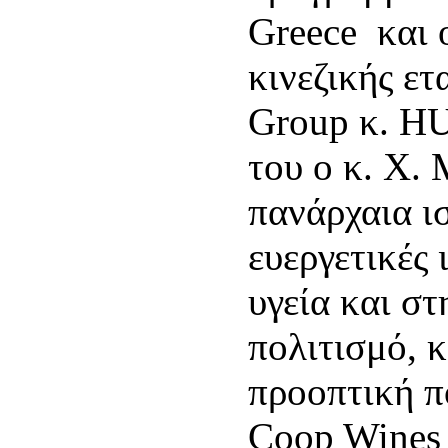
Greece και 
κινεζικής ετ
Group κ. HU
του ο κ. Χ.
πανάρχαια ισ
ευεργετικές 
υγεία και στ
πολιτισμό, 
προοπτική π
Coop Wines 