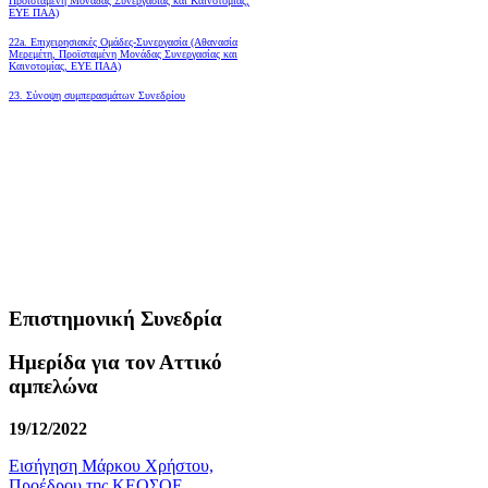
Προϊσταμένη Μονάδας Συνεργασίας και Καινοτομίας,
ΕΥΕ ΠΑΑ)
22a. Επιχειρησιακές Ομάδες-Συνεργασία (Αθανασία
Μερεμέτη, Προϊσταμένη Μονάδας Συνεργασίας και
Καινοτομίας, ΕΥΕ ΠΑΑ)
23. Σύνοψη συμπερασμάτων Συνεδρίου
Επιστημονική Συνεδρία
Ημερίδα για τον Αττικό
αμπελώνα
19/12/2022
Εισήγηση Μάρκου Χρήστου,
Προέδρου της ΚΕΟΣΟΕ