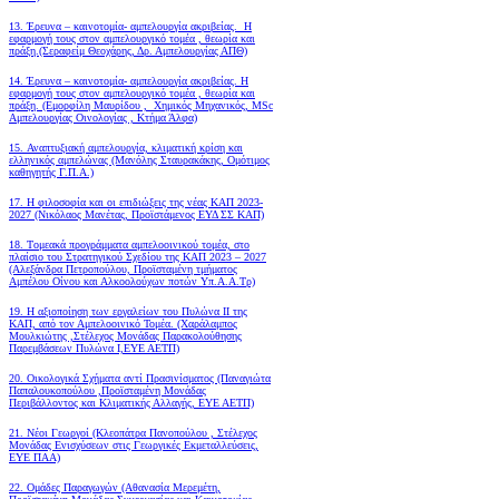
13. Έρευνα – καινοτομία- αμπελουργία ακριβείας. Η
εφαρμογή τους στον αμπελουργικό τομέα , θεωρία και
πράξη.(Σεραφείμ Θεοχάρης, Δρ. Αμπελουργίας ΑΠΘ)
14. Έρευνα – καινοτομία- αμπελουργία ακριβείας. Η
εφαρμογή τους στον αμπελουργικό τομέα , θεωρία και
πράξη. (Εμορφίλη Μαυρίδου , Χημικός Μηχανικός, MSc
Αμπελουργίας Οινολογίας , Κτήμα Άλφα)
15. Αναπτυξιακή αμπελουργία, κλιματική κρίση και
ελληνικός αμπελώνας (Μανόλης Σταυρακάκης, Ομότιμος
καθηγητής Γ.Π.Α.)
17. Η φιλοσοφία και οι επιδιώξεις της νέας ΚΑΠ 2023-
2027 (Νικόλαος Μανέτας, Προϊστάμενος ΕΥΔ ΣΣ ΚΑΠ)
18. Tομεακά προγράμματα αμπελοοινικού τομέα, στο
πλαίσιο του Στρατηγικού Σχεδίου της ΚΑΠ 2023 – 2027
(Αλεξάνδρα Πετροπούλου, Προϊσταμένη τμήματος
Αμπέλου Οίνου και Αλκοολούχων ποτών Υπ.Α.Α.Τρ)
19.
Η αξιοποίηση των εργαλείων του Πυλώνα ΙΙ της
ΚΑΠ, από τον Αμπελοοινικό Τομέα.
(Χαράλαμπος
Μουλκιώτης ,Στέλεχος Μονάδας Παρακολούθησης
Παρεμβάσεων Πυλώνα Ι,ΕΥΕ ΑΕΤΠ)
20. Οικολογικά Σχήματα αντί Πρασινίσματος (Παναγιώτα
Παπαλουκοπούλου ,Προϊσταμένη Μονάδας
Περιβάλλοντος και Κλιματικής Αλλαγής, ΕΥΕ ΑΕΤΠ)
21. Νέοι Γεωργοί (Κλεοπάτρα Πανοπούλου , Στέλεχος
Μονάδας Ενισχύσεων στις Γεωργικές Εκμεταλλεύσεις,
ΕΥΕ ΠΑΑ)
22. Ομάδες Παραγωγών (Αθανασία Μερεμέτη,