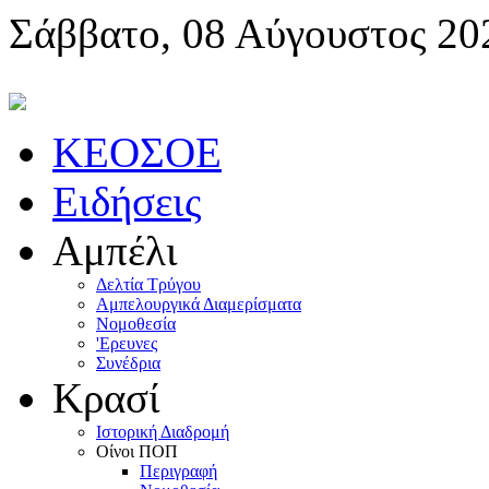
Σάββατο, 08 Αύγουστος 20
KEOΣOE
Ειδήσεις
Αμπέλι
Δελτία Τρύγου
Αμπελουργικά Διαμερίσματα
Nομοθεσία
'Eρευνες
Συνέδρια
Κρασί
Iστορική Διαδρομή
Oίνοι ΠOΠ
Περιγραφή