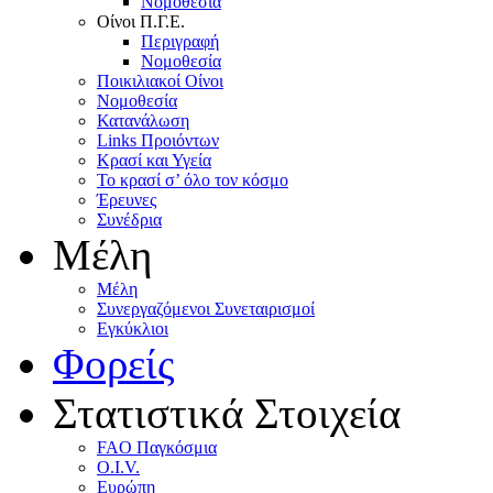
Nομοθεσία
Oίνοι Π.Γ.E.
Περιγραφή
Νομοθεσία
Ποικιλιακοί Oίνοι
Nομοθεσία
Κατανάλωση
Links Προιόντων
Κρασί και Υγεία
To κρασί σ’ όλο τον κόσμο
Έρευνες
Συνέδρια
Μέλη
Mέλη
Συνεργαζόμενοι Συνεταιρισμοί
Εγκύκλιοι
Φορείς
Στατιστικά Στοιχεία
FAO Παγκόσμια
O.I.V.
Ευρώπη