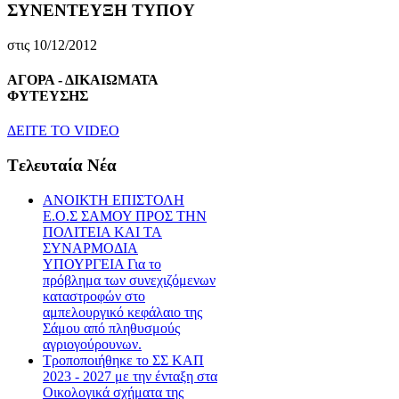
ΣΥΝΕΝΤΕΥΞΗ ΤΥΠΟΥ
στις 10/12/2012
ΑΓΟΡΑ - ΔΙΚΑΙΩΜΑΤΑ
ΦΥΤΕΥΣΗΣ
ΔEITE TO VIDEO
Tελευταία Nέα
ΑΝΟΙΚΤΗ ΕΠΙΣΤΟΛΗ
Ε.Ο.Σ ΣΑΜΟΥ ΠΡΟΣ ΤΗΝ
ΠΟΛΙΤΕΙΑ ΚΑΙ ΤΑ
ΣΥΝΑΡΜΟΔΙΑ
ΥΠΟΥΡΓΕΙΑ Για το
πρόβλημα των συνεχιζόμενων
καταστροφών στο
αμπελουργικό κεφάλαιο της
Σάμου από πληθυσμούς
αγριογούρουνων.
Τροποποιήθηκε το ΣΣ ΚΑΠ
2023 - 2027 με την ένταξη στα
Οικολογικά σχήματα της