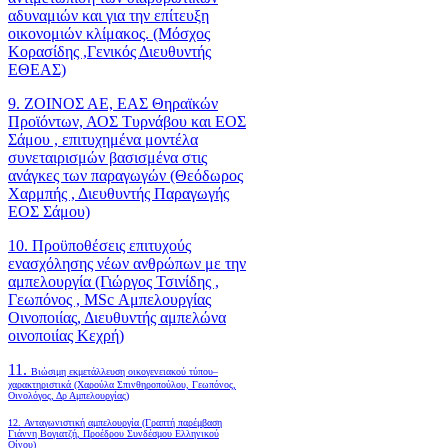
αδυναμιών και για την επίτευξη
οικονομιών κλίμακος. (Μόσχος
Κορασίδης ,Γενικός Διευθυντής
ΕΘΕΑΣ)
9. ΖΟΙΝΟΣ ΑΕ, ΕΑΣ Θηραϊκών
Προϊόντων, ΑΟΣ Τυρνάβου και ΕΟΣ
Σάμου , επιτυχημένα μοντέλα
συνεταιρισμών βασισμένα στις
ανάγκες των παραγωγών (Θεόδωρος
Χαρμπής , Διευθυντής Παραγωγής
ΕΟΣ Σάμου)
10. Προϋποθέσεις επιτυχούς
ενασχόλησης νέων ανθρώπων με την
αμπελουργία (Γιώργος Τσινίδης ,
Γεωπόνος , MSc Αμπελουργίας
Οινοποιίας, Διευθυντής αμπελώνα
οινοποιίας Κεχρή)
11.
Βιώσιμη εκμετάλλευση οικογενειακού τύπου–
χαρακτηριστικά (Χαρούλα Σπινθηροπούλου, Γεωπόνος,
Οινολόγος, Δρ Αμπελουργίας)
12. Ανταγωνιστική αμπελουργία (Γραπτή παρέμβαση
Γιάννη Βογιατζή, Προέδρου Συνδέσμου Ελληνικού
Οίνου)