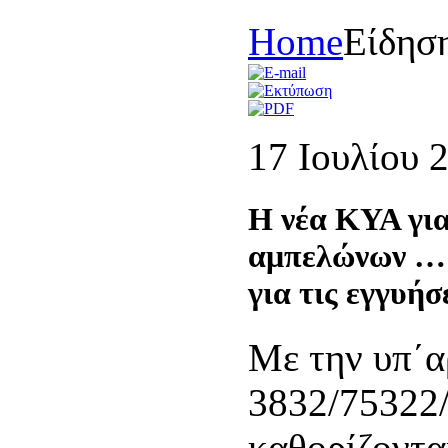
Home
Είδησ
17 Ioυλίου 
Η νέα ΚΥΑ γι
αμπελώνων … 
για τις εγγυήσ
Με την υπ΄α
3832/75322
καθορίζοντα