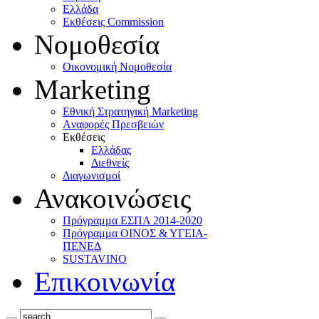
Ελλάδα
Eκθέσεις Commission
Νομοθεσία
Οικονομική Νομοθεσία
Marketing
Eθνική Στρατηγική Marketing
Aναφορές Πρεσβειών
Eκθέσεις
Eλλάδας
Διεθνείς
Διαγωνισμοί
Ανακοινώσεις
Πρόγραμμα ΕΣΠΑ 2014-2020
Πρόγραμμα ΟΙΝΟΣ & ΥΓΕΙΑ-
ΠΕΝΕΔ
SUSTAVINO
Επικοινωνία