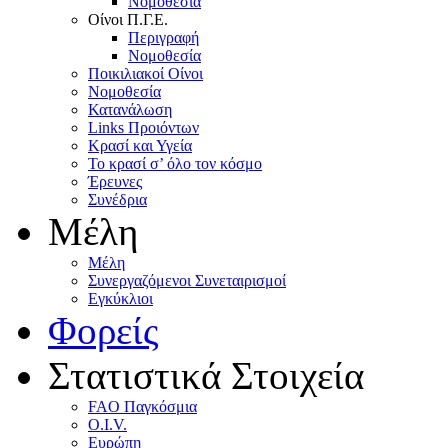
Nομοθεσία
Oίνοι Π.Γ.E.
Περιγραφή
Νομοθεσία
Ποικιλιακοί Oίνοι
Nομοθεσία
Κατανάλωση
Links Προιόντων
Κρασί και Υγεία
To κρασί σ’ όλο τον κόσμο
Έρευνες
Συνέδρια
Μέλη
Mέλη
Συνεργαζόμενοι Συνεταιρισμοί
Εγκύκλιοι
Φορείς
Στατιστικά Στοιχεία
FAO Παγκόσμια
O.I.V.
Ευρώπη