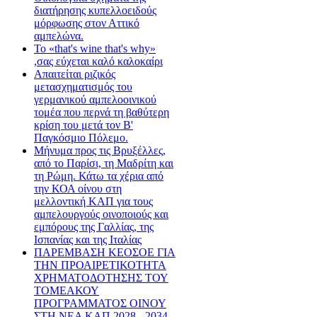
διατήρησης κυπελλοειδούς
μόρφωσης στον Αττικό
αμπελώνα.
Το «that's wine that's why»
,σας εύχεται καλό καλοκαίρι
Απαιτείται ριζικός
μετασχηματισμός του
γερμανικού αμπελοοινικού
τομέα που περνά τη βαθύτερη
κρίση του μετά τον Β'
Παγκόσμιο Πόλεμο.
Μήνυμα προς τις Βρυξέλλες,
από το Παρίσι, τη Μαδρίτη και
τη Ρώμη. Κάτω τα χέρια από
την ΚΟΑ οίνου στη
μελλοντική ΚΑΠ για τους
αμπελουργούς οινοποιούς και
εμπόρους της Γαλλίας, της
Ισπανίας και της Ιταλίας
ΠΑΡΕΜΒΑΣΗ ΚΕΟΣΟΕ ΓΙΑ
ΤΗΝ ΠΡΟΑΙΡΕΤΙΚΟΤΗΤΑ
ΧΡΗΜΑΤΟΔΟΤΗΣΗΣ ΤΟΥ
ΤΟΜΕΑΚΟΥ
ΠΡΟΓΡΑΜΜΑΤΟΣ ΟΙΝΟΥ
ΣΤΗ ΝΕΑ ΚΑΠ 2028 - 2034