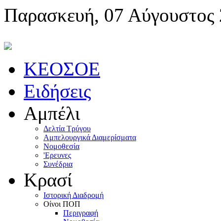
Παρασκευή, 07 Αύγουστος
KEOΣOE
Ειδήσεις
Αμπέλι
Δελτία Τρύγου
Αμπελουργικά Διαμερίσματα
Nομοθεσία
'Eρευνες
Συνέδρια
Κρασί
Iστορική Διαδρομή
Oίνοι ΠOΠ
Περιγραφή