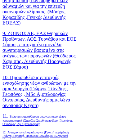
αντιμετώπιση των διαρθρωτικών
αδυναμιών και για την επίτευξη
οικονομιών κλίμακος. (Μόσχος
Κορασίδης ,Γενικός Διευθυντής
ΕΘΕΑΣ)
9. ΖΟΙΝΟΣ ΑΕ, ΕΑΣ Θηραϊκών
Προϊόντων, ΑΟΣ Τυρνάβου και ΕΟΣ
Σάμου , επιτυχημένα μοντέλα
συνεταιρισμών βασισμένα στις
ανάγκες των παραγωγών (Θεόδωρος
Χαρμπής , Διευθυντής Παραγωγής
ΕΟΣ Σάμου)
10. Προϋποθέσεις επιτυχούς
ενασχόλησης νέων ανθρώπων με την
αμπελουργία (Γιώργος Τσινίδης ,
Γεωπόνος , MSc Αμπελουργίας
Οινοποιίας, Διευθυντής αμπελώνα
οινοποιίας Κεχρή)
11.
Βιώσιμη εκμετάλλευση οικογενειακού τύπου–
χαρακτηριστικά (Χαρούλα Σπινθηροπούλου, Γεωπόνος,
Οινολόγος, Δρ Αμπελουργίας)
12. Ανταγωνιστική αμπελουργία (Γραπτή παρέμβαση
Γιάννη Βογιατζή, Προέδρου Συνδέσμου Ελληνικού