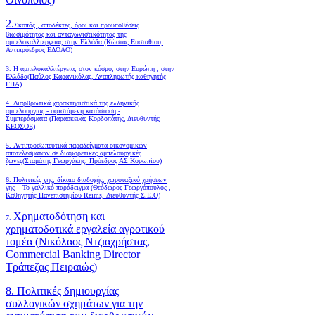
2.
Σκοπός , αποδέκτες, όροι και προϋποθέσεις
βιωσιμότητας και ανταγωνιστικότητας της
αμπελοκαλλιέργειας στην Ελλάδα
(Κώστας Ευσταθίου,
Αντιπρόεδρος ΕΔΟΑΟ)
3. Η αμπελοκαλλιέργεια, στον κόσμο, στην Ευρώπη , στην
Ελλάδα(Παύλος Καρανικόλας, Αναπληρωτής καθηγητής
ΓΠΑ)
4.
Διαρθρωτικά χαρακτηριστικά της ελληνικής
αμπελουργίας - υφιστάμενη κατάσταση -
Συμπεράσματα (Παρασκευάς Κορδοπάτης, Διευθυντής
ΚΕΟΣΟΕ)
5. Αντιπροσωπευτικά παραδείγματα οικονομικών
αποτελεσμάτων σε διαφορετικές αμπελουργικές
ζώνες(Σταμάτης Γεωργάκης, Πρόεδρος ΑΣ Κορωπίου)
6.
Πολιτικές γης, δίκαιο διαδοχής, χωροταξικό χρήσεων
γης – Το γαλλικό παράδειγμα (Θεόδωρος Γεωργόπουλος ,
Καθηγητής Πανεπιστημίου Reims, Διευθυντής Σ.Ε.Ο)
Χρηματοδότηση και
7.
χρηματοδοτικά εργαλεία αγροτικού
τομέα (Νικόλαος Ντζιαχρήστας,
Commercial Banking Director
Τράπεζας Πειραιώς)
8. Πολιτικές δημιουργίας
συλλογικών σχημάτων για την