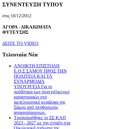
ΣΥΝΕΝΤΕΥΞΗ ΤΥΠΟΥ
στις 10/12/2012
ΑΓΟΡΑ - ΔΙΚΑΙΩΜΑΤΑ
ΦΥΤΕΥΣΗΣ
ΔEITE TO VIDEO
Tελευταία Nέα
ΑΝΟΙΚΤΗ ΕΠΙΣΤΟΛΗ
Ε.Ο.Σ ΣΑΜΟΥ ΠΡΟΣ ΤΗΝ
ΠΟΛΙΤΕΙΑ ΚΑΙ ΤΑ
ΣΥΝΑΡΜΟΔΙΑ
ΥΠΟΥΡΓΕΙΑ Για το
πρόβλημα των συνεχιζόμενων
καταστροφών στο
αμπελουργικό κεφάλαιο της
Σάμου από πληθυσμούς
αγριογούρουνων.
Τροποποιήθηκε το ΣΣ ΚΑΠ
2023 - 2027 με την ένταξη στα
Οικολογικά σχήματα της