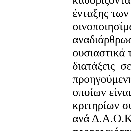
ένταξης των
οινοποιησίμ
αναδιάρθρω
ουσιαστικά 
διατάξεις σ
προηγούμενη
οποίων είνα
κριτηρίων σ
ανά Δ.Α.Ο.Κ