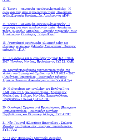
Οίνου)
13. Έρευνα – καινοτομία- αμπελουργία ακριβείας. Η
εφαρμογή τους στον αμπελουργικό τομέα , θεωρία και
πράξη.(Σεραφείμ Θεοχάρης, Δρ. Αμπελουργίας ΑΠΘ)
14. Έρευνα – καινοτομία- αμπελουργία ακριβείας. Η
εφαρμογή τους στον αμπελουργικό τομέα , θεωρία και
πράξη. (Εμορφίλη Μαυρίδου , Χημικός Μηχανικός, MSc
Αμπελουργίας Οινολογίας , Κτήμα Άλφα)
15. Αναπτυξιακή αμπελουργία, κλιματική κρίση και
ελληνικός αμπελώνας (Μανόλης Σταυρακάκης, Ομότιμος
καθηγητής Γ.Π.Α.)
17. Η φιλοσοφία και οι επιδιώξεις της νέας ΚΑΠ 2023-
2027 (Νικόλαος Μανέτας, Προϊστάμενος ΕΥΔ ΣΣ ΚΑΠ)
18. Tομεακά προγράμματα αμπελοοινικού τομέα, στο
πλαίσιο του Στρατηγικού Σχεδίου της ΚΑΠ 2023 – 2027
(Αλεξάνδρα Πετροπούλου, Προϊσταμένη τμήματος
Αμπέλου Οίνου και Αλκοολούχων ποτών Υπ.Α.Α.Τρ)
19.
Η αξιοποίηση των εργαλείων του Πυλώνα ΙΙ της
ΚΑΠ, από τον Αμπελοοινικό Τομέα.
(Χαράλαμπος
Μουλκιώτης ,Στέλεχος Μονάδας Παρακολούθησης
Παρεμβάσεων Πυλώνα Ι,ΕΥΕ ΑΕΤΠ)
20. Οικολογικά Σχήματα αντί Πρασινίσματος (Παναγιώτα
Παπαλουκοπούλου ,Προϊσταμένη Μονάδας
Περιβάλλοντος και Κλιματικής Αλλαγής, ΕΥΕ ΑΕΤΠ)
21. Νέοι Γεωργοί (Κλεοπάτρα Πανοπούλου , Στέλεχος
Μονάδας Ενισχύσεων στις Γεωργικές Εκμεταλλεύσεις,
ΕΥΕ ΠΑΑ)
22. Ομάδες Παραγωγών (Αθανασία Μερεμέτη,