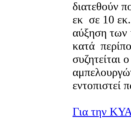
διατεθούν π
εκ σε 10 εκ.
αύξηση των
κατά περίπ
συζητείται 
αμπελουργών
εντοπιστεί 
Για την ΚΥ