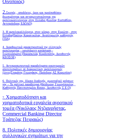
Οινοποιός)
2.
Σκοπός , αποδέκτες, όροι και προϋποθέσεις
βιωσιμότητας και ανταγωνιστικότητας της
αμπελοκαλλιέργειας στην Ελλάδα
(Κώστας Ευσταθίου,
Αντιπρόεδρος ΕΔΟΑΟ)
3. Η αμπελοκαλλιέργεια, στον κόσμο, στην Ευρώπη , στην
Ελλάδα(Παύλος Καρανικόλας, Αναπληρωτής καθηγητής
ΓΠΑ)
4.
Διαρθρωτικά χαρακτηριστικά της ελληνικής
αμπελουργίας - υφιστάμενη κατάσταση -
Συμπεράσματα (Παρασκευάς Κορδοπάτης, Διευθυντής
ΚΕΟΣΟΕ)
5. Αντιπροσωπευτικά παραδείγματα οικονομικών
αποτελεσμάτων σε διαφορετικές αμπελουργικές
ζώνες(Σταμάτης Γεωργάκης, Πρόεδρος ΑΣ Κορωπίου)
6.
Πολιτικές γης, δίκαιο διαδοχής, χωροταξικό χρήσεων
γης – Το γαλλικό παράδειγμα (Θεόδωρος Γεωργόπουλος ,
Καθηγητής Πανεπιστημίου Reims, Διευθυντής Σ.Ε.Ο)
Χρηματοδότηση και
7.
χρηματοδοτικά εργαλεία αγροτικού
τομέα (Νικόλαος Ντζιαχρήστας,
Commercial Banking Director
Τράπεζας Πειραιώς)
8. Πολιτικές δημιουργίας
συλλογικών σχημάτων για την