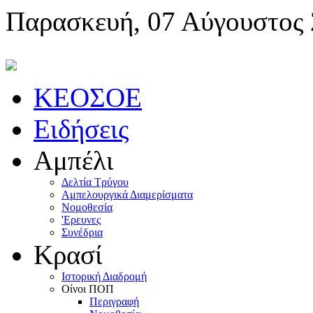
Παρασκευή, 07 Αύγουστος
KEOΣOE
Ειδήσεις
Αμπέλι
Δελτία Τρύγου
Αμπελουργικά Διαμερίσματα
Nομοθεσία
'Eρευνες
Συνέδρια
Κρασί
Iστορική Διαδρομή
Oίνοι ΠOΠ
Περιγραφή