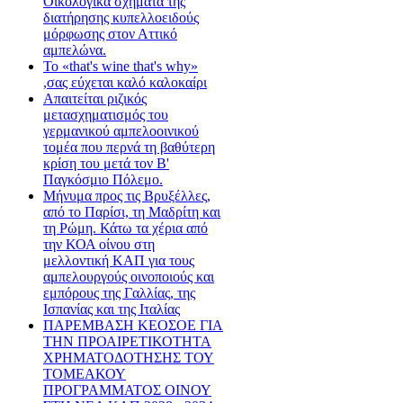
Οικολογικά σχήματα της
διατήρησης κυπελλοειδούς
μόρφωσης στον Αττικό
αμπελώνα.
Το «that's wine that's why»
,σας εύχεται καλό καλοκαίρι
Απαιτείται ριζικός
μετασχηματισμός του
γερμανικού αμπελοοινικού
τομέα που περνά τη βαθύτερη
κρίση του μετά τον Β'
Παγκόσμιο Πόλεμο.
Μήνυμα προς τις Βρυξέλλες,
από το Παρίσι, τη Μαδρίτη και
τη Ρώμη. Κάτω τα χέρια από
την ΚΟΑ οίνου στη
μελλοντική ΚΑΠ για τους
αμπελουργούς οινοποιούς και
εμπόρους της Γαλλίας, της
Ισπανίας και της Ιταλίας
ΠΑΡΕΜΒΑΣΗ ΚΕΟΣΟΕ ΓΙΑ
ΤΗΝ ΠΡΟΑΙΡΕΤΙΚΟΤΗΤΑ
ΧΡΗΜΑΤΟΔΟΤΗΣΗΣ ΤΟΥ
ΤΟΜΕΑΚΟΥ
ΠΡΟΓΡΑΜΜΑΤΟΣ ΟΙΝΟΥ