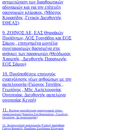
αντιμετώπιση των διαρθρωτικών
αδυναμιών και για την επίτευξη
οικονομιών κλίμακος. (Μόσχος
Κορασίδης ,Γενικός Διευθυντής
ΕΘΕΑΣ)
9. ΖΟΙΝΟΣ ΑΕ, ΕΑΣ Θηραϊκών
Προϊόντων, ΑΟΣ Τυρνάβου και ΕΟΣ
Σάμου , επιτυχημένα μοντέλα
συνεταιρισμών βασισμένα στις
ανάγκες των παραγωγών (Θεόδωρος
Χαρμπής , Διευθυντής Παραγωγής
ΕΟΣ Σάμου)
10. Προϋποθέσεις επιτυχούς
ενασχόλησης νέων ανθρώπων με την
αμπελουργία (Γιώργος Τσινίδης ,
Γεωπόνος , MSc Αμπελουργίας
Οινοποιίας, Διευθυντής αμπελώνα
οινοποιίας Κεχρή)
11.
Βιώσιμη εκμετάλλευση οικογενειακού τύπου–
χαρακτηριστικά (Χαρούλα Σπινθηροπούλου, Γεωπόνος,
Οινολόγος, Δρ Αμπελουργίας)
12. Ανταγωνιστική αμπελουργία (Γραπτή παρέμβαση
Γιάννη Βογιατζή, Προέδρου Συνδέσμου Ελληνικού