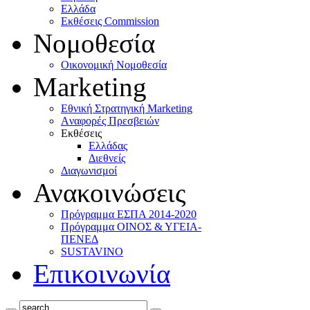
Ελλάδα
Eκθέσεις Commission
Νομοθεσία
Οικονομική Νομοθεσία
Marketing
Eθνική Στρατηγική Marketing
Aναφορές Πρεσβειών
Eκθέσεις
Eλλάδας
Διεθνείς
Διαγωνισμοί
Ανακοινώσεις
Πρόγραμμα ΕΣΠΑ 2014-2020
Πρόγραμμα ΟΙΝΟΣ & ΥΓΕΙΑ-
ΠΕΝΕΔ
SUSTAVINO
Επικοινωνία