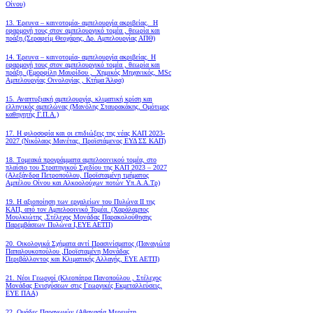
Οίνου)
13. Έρευνα – καινοτομία- αμπελουργία ακριβείας. Η
εφαρμογή τους στον αμπελουργικό τομέα , θεωρία και
πράξη.(Σεραφείμ Θεοχάρης, Δρ. Αμπελουργίας ΑΠΘ)
14. Έρευνα – καινοτομία- αμπελουργία ακριβείας. Η
εφαρμογή τους στον αμπελουργικό τομέα , θεωρία και
πράξη. (Εμορφίλη Μαυρίδου , Χημικός Μηχανικός, MSc
Αμπελουργίας Οινολογίας , Κτήμα Άλφα)
15. Αναπτυξιακή αμπελουργία, κλιματική κρίση και
ελληνικός αμπελώνας (Μανόλης Σταυρακάκης, Ομότιμος
καθηγητής Γ.Π.Α.)
17. Η φιλοσοφία και οι επιδιώξεις της νέας ΚΑΠ 2023-
2027 (Νικόλαος Μανέτας, Προϊστάμενος ΕΥΔ ΣΣ ΚΑΠ)
18. Tομεακά προγράμματα αμπελοοινικού τομέα, στο
πλαίσιο του Στρατηγικού Σχεδίου της ΚΑΠ 2023 – 2027
(Αλεξάνδρα Πετροπούλου, Προϊσταμένη τμήματος
Αμπέλου Οίνου και Αλκοολούχων ποτών Υπ.Α.Α.Τρ)
19.
Η αξιοποίηση των εργαλείων του Πυλώνα ΙΙ της
ΚΑΠ, από τον Αμπελοοινικό Τομέα.
(Χαράλαμπος
Μουλκιώτης ,Στέλεχος Μονάδας Παρακολούθησης
Παρεμβάσεων Πυλώνα Ι,ΕΥΕ ΑΕΤΠ)
20. Οικολογικά Σχήματα αντί Πρασινίσματος (Παναγιώτα
Παπαλουκοπούλου ,Προϊσταμένη Μονάδας
Περιβάλλοντος και Κλιματικής Αλλαγής, ΕΥΕ ΑΕΤΠ)
21. Νέοι Γεωργοί (Κλεοπάτρα Πανοπούλου , Στέλεχος
Μονάδας Ενισχύσεων στις Γεωργικές Εκμεταλλεύσεις,
ΕΥΕ ΠΑΑ)
22. Ομάδες Παραγωγών (Αθανασία Μερεμέτη,