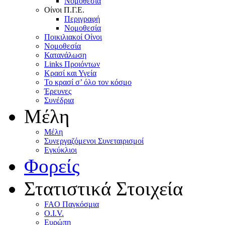
Nομοθεσία
Oίνοι Π.Γ.E.
Περιγραφή
Νομοθεσία
Ποικιλιακοί Oίνοι
Nομοθεσία
Κατανάλωση
Links Προιόντων
Κρασί και Υγεία
To κρασί σ’ όλο τον κόσμο
Έρευνες
Συνέδρια
Μέλη
Mέλη
Συνεργαζόμενοι Συνεταιρισμοί
Εγκύκλιοι
Φορείς
Στατιστικά Στοιχεία
FAO Παγκόσμια
O.I.V.
Ευρώπη