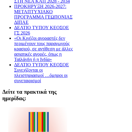
ΣΤΗ ΝΕΑ ΚΑΠ 2028 - 2034
ΠΡΟΚΗΡΥΞΗ 2026-2027:
ΜΕΤΑΠΤΥΧΙΑΚΟ
ΠΡΟΓΡΑΜΜΑ ΓΕΩΠΟΝΙΑΣ
ΔΙΠΑΕ
ΔΕΛΤΙΟ ΤΥΠΟΥ ΚΕΟΣΟΕ
ΓΣ 2026
«Οι Κινέζοι αγοραστές δεν
περιμένουν τους παραγωγούς
κρασιού, σε αντίθεση με άλλες
ασιατικές αγορές, όπως η
Ταϊλάνδη ή η Ινδία»
ΔΕΛΤΙΟ ΤΥΠΟΥ ΚΕΟΣΟΕ
Συνεχίζονται οι
πλειστηριασμοί …όμηροι οι
συνεταιρισμοί
Δείτε τα πρακτικά της
ημερίδας: