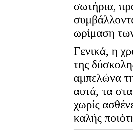
σωτήρια, πρ
συμβάλλοντ
ωρίμαση τω
Γενικά, η χ
της δύσκολη
αμπελώνα τη
αυτά, τα στ
χωρίς ασθέν
καλής ποιότ