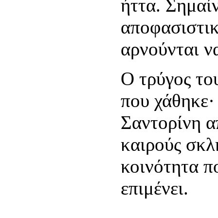
ήττα. Σημαί
αποφασιστικ
αρνούνται ν
Ο τρύγος του
που χάθηκε· 
Σαντορίνη α
καιρούς σκλ
κοινότητα π
επιμένει.