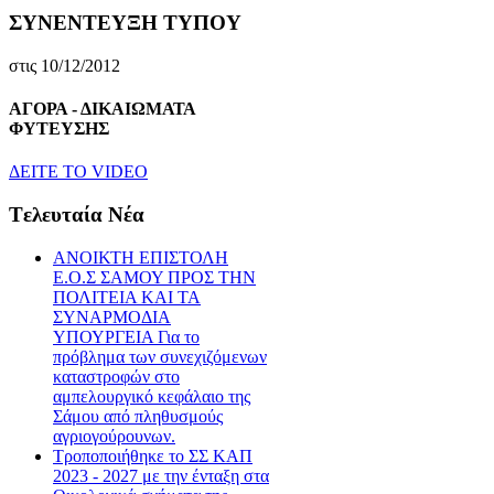
ΣΥΝΕΝΤΕΥΞΗ ΤΥΠΟΥ
στις 10/12/2012
ΑΓΟΡΑ - ΔΙΚΑΙΩΜΑΤΑ
ΦΥΤΕΥΣΗΣ
ΔEITE TO VIDEO
Tελευταία Nέα
ΑΝΟΙΚΤΗ ΕΠΙΣΤΟΛΗ
Ε.Ο.Σ ΣΑΜΟΥ ΠΡΟΣ ΤΗΝ
ΠΟΛΙΤΕΙΑ ΚΑΙ ΤΑ
ΣΥΝΑΡΜΟΔΙΑ
ΥΠΟΥΡΓΕΙΑ Για το
πρόβλημα των συνεχιζόμενων
καταστροφών στο
αμπελουργικό κεφάλαιο της
Σάμου από πληθυσμούς
αγριογούρουνων.
Τροποποιήθηκε το ΣΣ ΚΑΠ
2023 - 2027 με την ένταξη στα