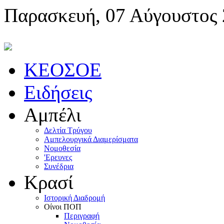
Παρασκευή, 07 Αύγουστος
KEOΣOE
Ειδήσεις
Αμπέλι
Δελτία Τρύγου
Αμπελουργικά Διαμερίσματα
Nομοθεσία
'Eρευνες
Συνέδρια
Κρασί
Iστορική Διαδρομή
Oίνοι ΠOΠ
Περιγραφή