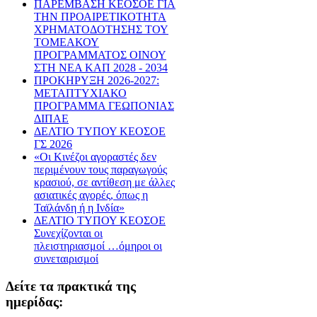
ΠΑΡΕΜΒΑΣΗ ΚΕΟΣΟΕ ΓΙΑ
ΤΗΝ ΠΡΟΑΙΡΕΤΙΚΟΤΗΤΑ
ΧΡΗΜΑΤΟΔΟΤΗΣΗΣ ΤΟΥ
ΤΟΜΕΑΚΟΥ
ΠΡΟΓΡΑΜΜΑΤΟΣ ΟΙΝΟΥ
ΣΤΗ ΝΕΑ ΚΑΠ 2028 - 2034
ΠΡΟΚΗΡΥΞΗ 2026-2027:
ΜΕΤΑΠΤΥΧΙΑΚΟ
ΠΡΟΓΡΑΜΜΑ ΓΕΩΠΟΝΙΑΣ
ΔΙΠΑΕ
ΔΕΛΤΙΟ ΤΥΠΟΥ ΚΕΟΣΟΕ
ΓΣ 2026
«Οι Κινέζοι αγοραστές δεν
περιμένουν τους παραγωγούς
κρασιού, σε αντίθεση με άλλες
ασιατικές αγορές, όπως η
Ταϊλάνδη ή η Ινδία»
ΔΕΛΤΙΟ ΤΥΠΟΥ ΚΕΟΣΟΕ
Συνεχίζονται οι
πλειστηριασμοί …όμηροι οι
συνεταιρισμοί
Δείτε τα πρακτικά της
ημερίδας: