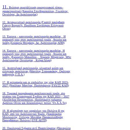
11.
Βιώσιμη εκμετάλλευση οικογενειακού τύπου–
χαρακτηριστικά (Χαρούλα Σπινθηροπούλου, Γεωπόνος,
Οινολόγος, Δρ Αμπελουργίας)
12. Ανταγωνιστική αμπελουργία (Γραπτή παρέμβαση
Γιάννη Βογιατζή, Προέδρου Συνδέσμου Ελληνικού
Οίνου)
13. Έρευνα – καινοτομία- αμπελουργία ακριβείας. Η
εφαρμογή τους στον αμπελουργικό τομέα , θεωρία και
πράξη.(Σεραφείμ Θεοχάρης, Δρ. Αμπελουργίας ΑΠΘ)
14. Έρευνα – καινοτομία- αμπελουργία ακριβείας. Η
εφαρμογή τους στον αμπελουργικό τομέα , θεωρία και
πράξη. (Εμορφίλη Μαυρίδου , Χημικός Μηχανικός, MSc
Αμπελουργίας Οινολογίας , Κτήμα Άλφα)
15. Αναπτυξιακή αμπελουργία, κλιματική κρίση και
ελληνικός αμπελώνας (Μανόλης Σταυρακάκης, Ομότιμος
καθηγητής Γ.Π.Α.)
17. Η φιλοσοφία και οι επιδιώξεις της νέας ΚΑΠ 2023-
2027 (Νικόλαος Μανέτας, Προϊστάμενος ΕΥΔ ΣΣ ΚΑΠ)
18. Tομεακά προγράμματα αμπελοοινικού τομέα, στο
πλαίσιο του Στρατηγικού Σχεδίου της ΚΑΠ 2023 – 2027
(Αλεξάνδρα Πετροπούλου, Προϊσταμένη τμήματος
Αμπέλου Οίνου και Αλκοολούχων ποτών Υπ.Α.Α.Τρ)
19.
Η αξιοποίηση των εργαλείων του Πυλώνα ΙΙ της
ΚΑΠ, από τον Αμπελοοινικό Τομέα.
(Χαράλαμπος
Μουλκιώτης ,Στέλεχος Μονάδας Παρακολούθησης
Παρεμβάσεων Πυλώνα Ι,ΕΥΕ ΑΕΤΠ)
20. Οικολογικά Σχήματα αντί Πρασινίσματος (Παναγιώτα