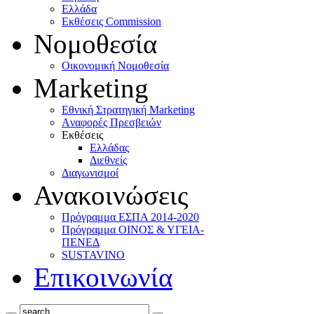
Ελλάδα
Eκθέσεις Commission
Νομοθεσία
Οικονομική Νομοθεσία
Marketing
Eθνική Στρατηγική Marketing
Aναφορές Πρεσβειών
Eκθέσεις
Eλλάδας
Διεθνείς
Διαγωνισμοί
Ανακοινώσεις
Πρόγραμμα ΕΣΠΑ 2014-2020
Πρόγραμμα ΟΙΝΟΣ & ΥΓΕΙΑ-
ΠΕΝΕΔ
SUSTAVINO
Επικοινωνία