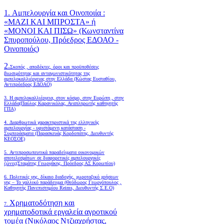
1. Αμπελουργία και Οινοποιία :
«ΜΑΖΙ ΚΑΙ ΜΠΡΟΣΤΑ» ή
«ΜΟΝΟΙ ΚΑΙ ΠΙΣΩ» (Κωνσταντίνα
Σπυροπούλου, Πρόεδρος ΕΔΟΑΟ -
Οινοποιός)
2.
Σκοπός , αποδέκτες, όροι και προϋποθέσεις
βιωσιμότητας και ανταγωνιστικότητας της
αμπελοκαλλιέργειας στην Ελλάδα
(Κώστας Ευσταθίου,
Αντιπρόεδρος ΕΔΟΑΟ)
3. Η αμπελοκαλλιέργεια, στον κόσμο, στην Ευρώπη , στην
Ελλάδα(Παύλος Καρανικόλας, Αναπληρωτής καθηγητής
ΓΠΑ)
4.
Διαρθρωτικά χαρακτηριστικά της ελληνικής
αμπελουργίας - υφιστάμενη κατάσταση -
Συμπεράσματα (Παρασκευάς Κορδοπάτης, Διευθυντής
ΚΕΟΣΟΕ)
5. Αντιπροσωπευτικά παραδείγματα οικονομικών
αποτελεσμάτων σε διαφορετικές αμπελουργικές
ζώνες(Σταμάτης Γεωργάκης, Πρόεδρος ΑΣ Κορωπίου)
6.
Πολιτικές γης, δίκαιο διαδοχής, χωροταξικό χρήσεων
γης – Το γαλλικό παράδειγμα (Θεόδωρος Γεωργόπουλος ,
Καθηγητής Πανεπιστημίου Reims, Διευθυντής Σ.Ε.Ο)
Χρηματοδότηση και
7.
χρηματοδοτικά εργαλεία αγροτικού
τομέα (Νικόλαος Ντζιαχρήστας,