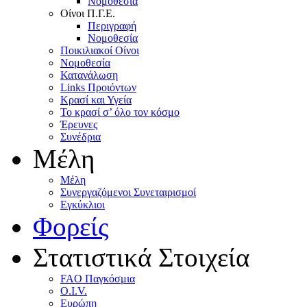
Nομοθεσία
Oίνοι Π.Γ.E.
Περιγραφή
Νομοθεσία
Ποικιλιακοί Oίνοι
Nομοθεσία
Κατανάλωση
Links Προιόντων
Κρασί και Υγεία
To κρασί σ’ όλο τον κόσμο
Έρευνες
Συνέδρια
Μέλη
Mέλη
Συνεργαζόμενοι Συνεταιρισμοί
Εγκύκλιοι
Φορείς
Στατιστικά Στοιχεία
FAO Παγκόσμια
O.I.V.
Ευρώπη