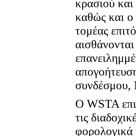
κρασιού και
καθώς και ο
τομέας επιτ
αισθάνονται 
επανειλημμέ
απογοήτευση
συνδέσμου, 
Ο WSTA επισ
τις διαδοχικ
φορολογικά 