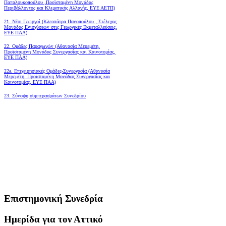
Παπαλουκοπούλου ,Προϊσταμένη Μονάδας
Περιβάλλοντος και Κλιματικής Αλλαγής, ΕΥΕ ΑΕΤΠ)
21. Νέοι Γεωργοί (Κλεοπάτρα Πανοπούλου , Στέλεχος
Μονάδας Ενισχύσεων στις Γεωργικές Εκμεταλλεύσεις,
ΕΥΕ ΠΑΑ)
22. Ομάδες Παραγωγών (Αθανασία Μερεμέτη,
Προϊσταμένη Μονάδας Συνεργασίας και Καινοτομίας,
ΕΥΕ ΠΑΑ)
22a. Επιχειρησιακές Ομάδες-Συνεργασία (Αθανασία
Μερεμέτη, Προϊσταμένη Μονάδας Συνεργασίας και
Καινοτομίας, ΕΥΕ ΠΑΑ)
23. Σύνοψη συμπερασμάτων Συνεδρίου
Επιστημονική Συνεδρία
Ημερίδα για τον Αττικό