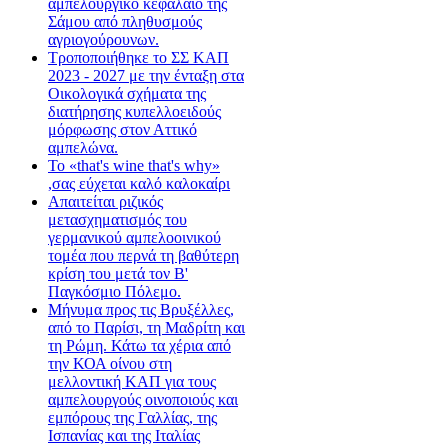
αμπελουργικό κεφάλαιο της
Σάμου από πληθυσμούς
αγριογούρουνων.
Τροποποιήθηκε το ΣΣ ΚΑΠ
2023 - 2027 με την ένταξη στα
Οικολογικά σχήματα της
διατήρησης κυπελλοειδούς
μόρφωσης στον Αττικό
αμπελώνα.
Το «that's wine that's why»
,σας εύχεται καλό καλοκαίρι
Απαιτείται ριζικός
μετασχηματισμός του
γερμανικού αμπελοοινικού
τομέα που περνά τη βαθύτερη
κρίση του μετά τον Β'
Παγκόσμιο Πόλεμο.
Μήνυμα προς τις Βρυξέλλες,
από το Παρίσι, τη Μαδρίτη και
τη Ρώμη. Κάτω τα χέρια από
την ΚΟΑ οίνου στη
μελλοντική ΚΑΠ για τους
αμπελουργούς οινοποιούς και
εμπόρους της Γαλλίας, της
Ισπανίας και της Ιταλίας