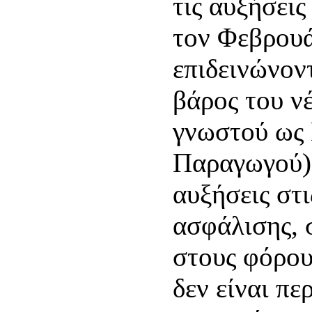
τις αυξήσει
τον Φεβρουά
επιδεινώνον
βάρος του ν
γνωστού ως
Παραγωγού).
αυξήσεις στ
ασφάλισης, 
στους φόρους
δεν είναι πε