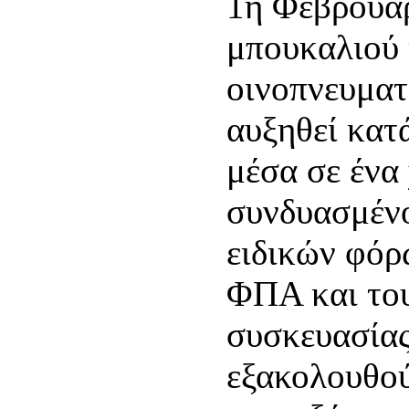
1η Φεβρουαρ
μπουκαλιού 
οινοπνευματ
αυξηθεί κατά
μέσα σε ένα
συνδυασμέν
ειδικών φόρ
ΦΠΑ και το
συσκευασίας
εξακολουθού