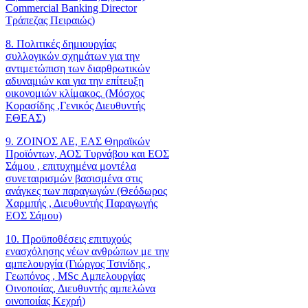
Commercial Banking Director
Τράπεζας Πειραιώς)
8. Πολιτικές δημιουργίας
συλλογικών σχημάτων για την
αντιμετώπιση των διαρθρωτικών
αδυναμιών και για την επίτευξη
οικονομιών κλίμακος. (Μόσχος
Κορασίδης ,Γενικός Διευθυντής
ΕΘΕΑΣ)
9. ΖΟΙΝΟΣ ΑΕ, ΕΑΣ Θηραϊκών
Προϊόντων, ΑΟΣ Τυρνάβου και ΕΟΣ
Σάμου , επιτυχημένα μοντέλα
συνεταιρισμών βασισμένα στις
ανάγκες των παραγωγών (Θεόδωρος
Χαρμπής , Διευθυντής Παραγωγής
ΕΟΣ Σάμου)
10. Προϋποθέσεις επιτυχούς
ενασχόλησης νέων ανθρώπων με την
αμπελουργία (Γιώργος Τσινίδης ,
Γεωπόνος , MSc Αμπελουργίας
Οινοποιίας, Διευθυντής αμπελώνα
οινοποιίας Κεχρή)