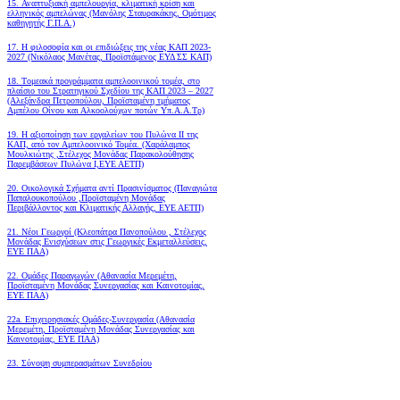
15. Αναπτυξιακή αμπελουργία, κλιματική κρίση και
ελληνικός αμπελώνας (Μανόλης Σταυρακάκης, Ομότιμος
καθηγητής Γ.Π.Α.)
17. Η φιλοσοφία και οι επιδιώξεις της νέας ΚΑΠ 2023-
2027 (Νικόλαος Μανέτας, Προϊστάμενος ΕΥΔ ΣΣ ΚΑΠ)
18. Tομεακά προγράμματα αμπελοοινικού τομέα, στο
πλαίσιο του Στρατηγικού Σχεδίου της ΚΑΠ 2023 – 2027
(Αλεξάνδρα Πετροπούλου, Προϊσταμένη τμήματος
Αμπέλου Οίνου και Αλκοολούχων ποτών Υπ.Α.Α.Τρ)
19.
Η αξιοποίηση των εργαλείων του Πυλώνα ΙΙ της
ΚΑΠ, από τον Αμπελοοινικό Τομέα.
(Χαράλαμπος
Μουλκιώτης ,Στέλεχος Μονάδας Παρακολούθησης
Παρεμβάσεων Πυλώνα Ι,ΕΥΕ ΑΕΤΠ)
20. Οικολογικά Σχήματα αντί Πρασινίσματος (Παναγιώτα
Παπαλουκοπούλου ,Προϊσταμένη Μονάδας
Περιβάλλοντος και Κλιματικής Αλλαγής, ΕΥΕ ΑΕΤΠ)
21. Νέοι Γεωργοί (Κλεοπάτρα Πανοπούλου , Στέλεχος
Μονάδας Ενισχύσεων στις Γεωργικές Εκμεταλλεύσεις,
ΕΥΕ ΠΑΑ)
22. Ομάδες Παραγωγών (Αθανασία Μερεμέτη,
Προϊσταμένη Μονάδας Συνεργασίας και Καινοτομίας,
ΕΥΕ ΠΑΑ)
22a. Επιχειρησιακές Ομάδες-Συνεργασία (Αθανασία
Μερεμέτη, Προϊσταμένη Μονάδας Συνεργασίας και
Καινοτομίας, ΕΥΕ ΠΑΑ)
23. Σύνοψη συμπερασμάτων Συνεδρίου