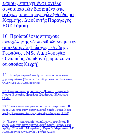
Σάμου , επιτυχημένα μοντέλα
συνεταιρισμών βασισμένα στις
ανάγκες των παραγωγών (Θεόδωρος
Χαρμπής , Διευθυντής Παραγωγής
ΕΟΣ Σάμου)
10. Προϋποθέσεις επιτυχούς
ενασχόλησης νέων ανθρώπων με την
αμπελουργία (Γιώργος Τσινίδης ,
Γεωπόνος , MSc Αμπελουργίας
Οινοποιίας, Διευθυντής αμπελώνα
οινοποιίας Κεχρή)
11.
Βιώσιμη εκμετάλλευση οικογενειακού τύπου–
χαρακτηριστικά (Χαρούλα Σπινθηροπούλου, Γεωπόνος,
Οινολόγος, Δρ Αμπελουργίας)
12. Ανταγωνιστική αμπελουργία (Γραπτή παρέμβαση
Γιάννη Βογιατζή, Προέδρου Συνδέσμου Ελληνικού
Οίνου)
13. Έρευνα – καινοτομία- αμπελουργία ακριβείας. Η
εφαρμογή τους στον αμπελουργικό τομέα , θεωρία και
πράξη.(Σεραφείμ Θεοχάρης, Δρ. Αμπελουργίας ΑΠΘ)
14. Έρευνα – καινοτομία- αμπελουργία ακριβείας. Η
εφαρμογή τους στον αμπελουργικό τομέα , θεωρία και
πράξη. (Εμορφίλη Μαυρίδου , Χημικός Μηχανικός, MSc
Αμπελουργίας Οινολογίας , Κτήμα Άλφα)