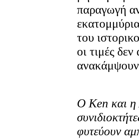
παραγωγή αν
εκατομμύρια
του ιστορικο
οι τιμές δεν
ανακάμψουν
Ο Ken και η
συνιδιοκτήτ
φυτεύουν αμπ