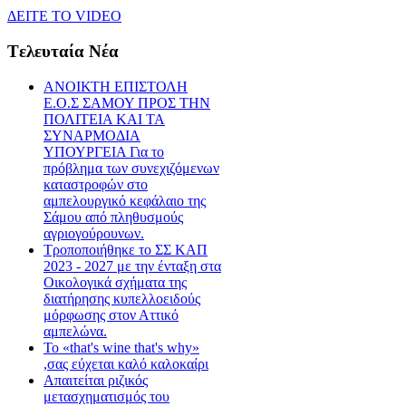
ΔEITE TO VIDEO
Tελευταία Nέα
ΑΝΟΙΚΤΗ ΕΠΙΣΤΟΛΗ
Ε.Ο.Σ ΣΑΜΟΥ ΠΡΟΣ ΤΗΝ
ΠΟΛΙΤΕΙΑ ΚΑΙ ΤΑ
ΣΥΝΑΡΜΟΔΙΑ
ΥΠΟΥΡΓΕΙΑ Για το
πρόβλημα των συνεχιζόμενων
καταστροφών στο
αμπελουργικό κεφάλαιο της
Σάμου από πληθυσμούς
αγριογούρουνων.
Τροποποιήθηκε το ΣΣ ΚΑΠ
2023 - 2027 με την ένταξη στα
Οικολογικά σχήματα της
διατήρησης κυπελλοειδούς
μόρφωσης στον Αττικό
αμπελώνα.
Το «that's wine that's why»
,σας εύχεται καλό καλοκαίρι
Απαιτείται ριζικός
μετασχηματισμός του