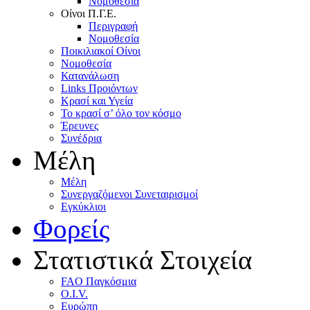
Nομοθεσία
Oίνοι Π.Γ.E.
Περιγραφή
Νομοθεσία
Ποικιλιακοί Oίνοι
Nομοθεσία
Κατανάλωση
Links Προιόντων
Κρασί και Υγεία
To κρασί σ’ όλο τον κόσμο
Έρευνες
Συνέδρια
Μέλη
Mέλη
Συνεργαζόμενοι Συνεταιρισμοί
Εγκύκλιοι
Φορείς
Στατιστικά Στοιχεία
FAO Παγκόσμια
O.I.V.
Ευρώπη