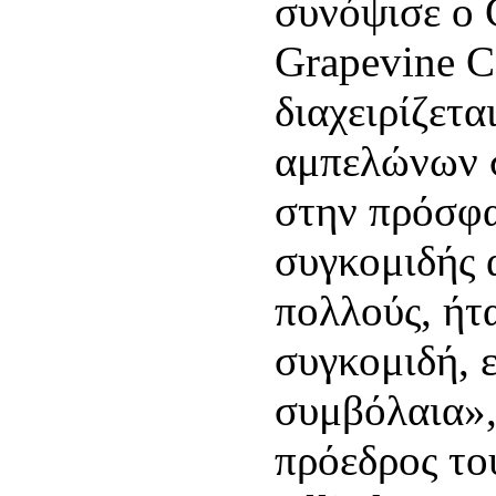
συνόψισε ο 
Grapevine Ca
διαχειρίζετα
αμπελώνων 
στην πρόσφα
συγκομιδής
πολλούς, ήτ
συγκομιδή, ε
συμβόλαια», 
πρόεδρος το