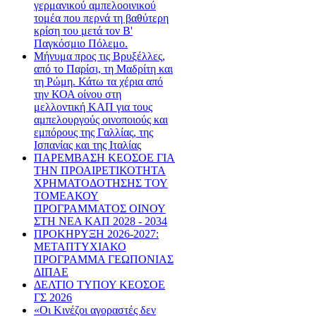
γερμανικού αμπελοοινικού
τομέα που περνά τη βαθύτερη
κρίση του μετά τον Β'
Παγκόσμιο Πόλεμο.
Μήνυμα προς τις Βρυξέλλες,
από το Παρίσι, τη Μαδρίτη και
τη Ρώμη. Κάτω τα χέρια από
την ΚΟΑ οίνου στη
μελλοντική ΚΑΠ για τους
αμπελουργούς οινοποιούς και
εμπόρους της Γαλλίας, της
Ισπανίας και της Ιταλίας
ΠΑΡΕΜΒΑΣΗ ΚΕΟΣΟΕ ΓΙΑ
ΤΗΝ ΠΡΟΑΙΡΕΤΙΚΟΤΗΤΑ
ΧΡΗΜΑΤΟΔΟΤΗΣΗΣ ΤΟΥ
ΤΟΜΕΑΚΟΥ
ΠΡΟΓΡΑΜΜΑΤΟΣ ΟΙΝΟΥ
ΣΤΗ ΝΕΑ ΚΑΠ 2028 - 2034
ΠΡΟΚΗΡΥΞΗ 2026-2027:
ΜΕΤΑΠΤΥΧΙΑΚΟ
ΠΡΟΓΡΑΜΜΑ ΓΕΩΠΟΝΙΑΣ
ΔΙΠΑΕ
ΔΕΛΤΙΟ ΤΥΠΟΥ ΚΕΟΣΟΕ
ΓΣ 2026
«Οι Κινέζοι αγοραστές δεν