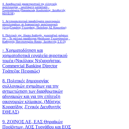
4.
Διαρθρωτικά χαρακτηριστικά της ελληνικής
αμπελουργίας - υφιστάμενη κατάσταση -
Συμπεράσματα (Παρασκευάς Κορδοπάτης, Διευθυντής
ΚΕΟΣΟΕ)
5. Αντιπροσωπευτικά παραδείγματα οικονομικών
αποτελεσμάτων σε διαφορετικές αμπελουργικές
ζώνες(Σταμάτης Γεωργάκης, Πρόεδρος ΑΣ Κορωπίου)
6.
Πολιτικές γης, δίκαιο διαδοχής, χωροταξικό χρήσεων
γης – Το γαλλικό παράδειγμα (Θεόδωρος Γεωργόπουλος ,
Καθηγητής Πανεπιστημίου Reims, Διευθυντής Σ.Ε.Ο)
Χρηματοδότηση και
7.
χρηματοδοτικά εργαλεία αγροτικού
τομέα (Νικόλαος Ντζιαχρήστας,
Commercial Banking Director
Τράπεζας Πειραιώς)
8. Πολιτικές δημιουργίας
συλλογικών σχημάτων για την
αντιμετώπιση των διαρθρωτικών
αδυναμιών και για την επίτευξη
οικονομιών κλίμακος. (Μόσχος
Κορασίδης ,Γενικός Διευθυντής
ΕΘΕΑΣ)
9. ΖΟΙΝΟΣ ΑΕ, ΕΑΣ Θηραϊκών
Προϊόντων, ΑΟΣ Τυρνάβου και ΕΟΣ