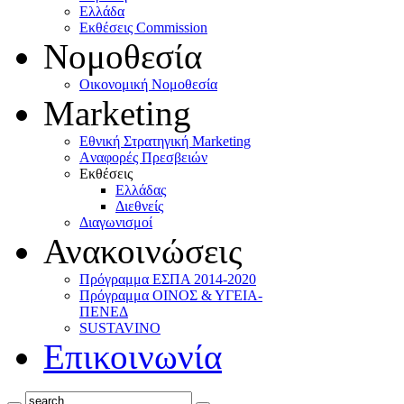
Ελλάδα
Eκθέσεις Commission
Νομοθεσία
Οικονομική Νομοθεσία
Marketing
Eθνική Στρατηγική Marketing
Aναφορές Πρεσβειών
Eκθέσεις
Eλλάδας
Διεθνείς
Διαγωνισμοί
Ανακοινώσεις
Πρόγραμμα ΕΣΠΑ 2014-2020
Πρόγραμμα ΟΙΝΟΣ & ΥΓΕΙΑ-
ΠΕΝΕΔ
SUSTAVINO
Επικοινωνία