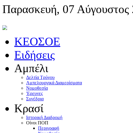
Παρασκευή, 07 Αύγουστος
KEOΣOE
Ειδήσεις
Αμπέλι
Δελτία Τρύγου
Αμπελουργικά Διαμερίσματα
Nομοθεσία
'Eρευνες
Συνέδρια
Κρασί
Iστορική Διαδρομή
Oίνοι ΠOΠ
Περιγραφή