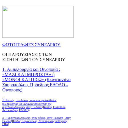
ΦΩΤΟΓΡΑΦΙΕΣ ΣΥΝΕΔΡΙΟΥ
ΟΙ ΠΑΡΟΥΣΙΑΣΕΙΣ ΤΩΝ
ΕΙΣΗΓΗΤΩΝ ΤΟΥ ΣΥΝΕΔΡΙΟΥ
1. Αμπελουργία και Οινοποιία :
«ΜΑΖΙ ΚΑΙ ΜΠΡΟΣΤΑ» ή
«ΜΟΝΟΙ ΚΑΙ ΠΙΣΩ» (Κωνσταντίνα
Σπυροπούλου, Πρόεδρος ΕΔΟΑΟ -
Οινοποιός)
2.
Σκοπός , αποδέκτες, όροι και προϋποθέσεις
βιωσιμότητας και ανταγωνιστικότητας της
αμπελοκαλλιέργειας στην Ελλάδα
(Κώστας Ευσταθίου,
Αντιπρόεδρος ΕΔΟΑΟ)
3. Η αμπελοκαλλιέργεια, στον κόσμο, στην Ευρώπη , στην
Ελλάδα(Παύλος Καρανικόλας, Αναπληρωτής καθηγητής
ΓΠΑ)