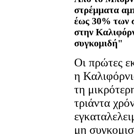
στρέμματα αμπ
έως 30% των σ
στην Καλιφόρν
συγκομιδή"
Οι πρώτες ε
η Καλιφόρνι
τη μικρότερ
τριάντα χρό
εγκαταλελε
μη συγκομισ