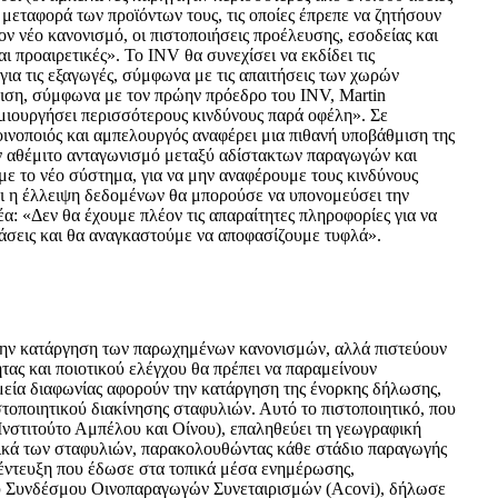
 μεταφορά των προϊόντων τους, τις οποίες έπρεπε να ζητήσουν
τον νέο κανονισμό, οι πιστοποιήσεις προέλευσης, εσοδείας και
ι προαιρετικές». Το INV θα συνεχίσει να εκδίδει τις
 για τις εξαγωγές, σύμφωνα με τις απαιτήσεις των χωρών
ιση, σύμφωνα με τον πρώην πρόεδρο του INV, Martin
μιουργήσει περισσότερους κινδύνους παρά οφέλη». Σε
οινοποιός και αμπελουργός αναφέρει μια πιθανή υποβάθμιση της
αν αθέμιτο ανταγωνισμό μεταξύ αδίστακτων παραγωγών και
ε το νέο σύστημα, για να μην αναφέρουμε τους κινδύνους
ότι η έλλειψη δεδομένων θα μπορούσε να υπονομεύσει την
α: «Δεν θα έχουμε πλέον τις απαραίτητες πληροφορίες για να
άσεις και θα αναγκαστούμε να αποφασίζουμε τυφλά».
 την κατάργηση των παρωχημένων κανονισμών, αλλά πιστεύουν
ητας και ποιοτικού ελέγχου θα πρέπει να παραμείνουν
μεία διαφωνίας αφορούν την κατάργηση της ένορκης δήλωσης,
στοποιητικού διακίνησης σταφυλιών. Αυτό το πιστοποιητικό, που
Ινστιτούτο Αμπέλου και Οίνου), επαληθεύει τη γεωγραφική
τικά των σταφυλιών, παρακολουθώντας κάθε στάδιο παραγωγής
υνέντευξη που έδωσε στα τοπικά μέσα ενημέρωσης,
ου Συνδέσμου Οινοπαραγωγών Συνεταιρισμών (Acovi), δήλωσε