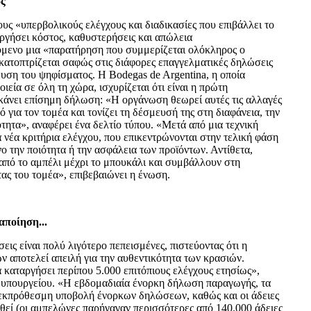
ς
ους «υπερβολικούς ελέγχους και διαδικασίες που επιβάλλει το
υργήσει κόστος, καθυστερήσεις και απώλεια
ύμενο μια «παρατήρηση που συμμερίζεται ολόκληρος ο
κατοπτρίζεται σαφώς στις διάφορες επαγγελματικές δηλώσεις
υση του ψηφίσματος. Η Bodegas de Argentina, η οποία
ιεία σε όλη τη χώρα, ισχυρίζεται ότι είναι η πρώτη
άνει επίσημη δήλωση: «Η οργάνωση θεωρεί αυτές τις αλλαγές
 για τον τομέα και τονίζει τη δέσμευσή της στη διαφάνεια, την
ότητα», αναφέρει ένα δελτίο τύπου. «Μετά από μια τεχνική
 νέα κριτήρια ελέγχου, που επικεντρώνονται στην τελική φάση
νο την ποιότητα ή την ασφάλεια των προϊόντων. Αντίθετα,
 από το αμπέλι μέχρι το μπουκάλι και συμβάλλουν στη
ας του τομέα», επιβεβαιώνει η ένωση.
αποίηση...
ις είναι πολύ λιγότερο πεπεισμένες, πιστεύοντας ότι η
ν αποτελεί απειλή για την αυθεντικότητα των κρασιών.
 καταργήσει περίπου 5.000 επιτόπιους ελέγχους ετησίως»,
υ υπουργείου. «Η εβδομαδιαία ένορκη δήλωση παραγωγής, τα
ην εκπρόθεσμη υποβολή ένορκων δηλώσεων, καθώς και οι άδειες
θεί (οι αμπελώνες παρήγαγαν περισσότερες από 140.000 άδειες