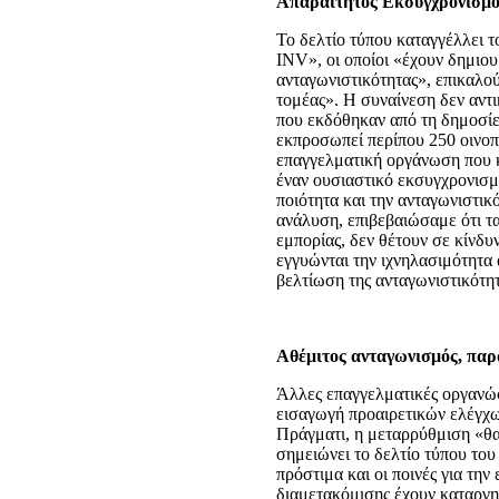
Απαραίτητος Εκσυγχρονισμό
Το δελτίο τύπου καταγγέλλει τ
INV», οι οποίοι «έχουν δημιο
ανταγωνιστικότητας», επικαλο
τομέας». Η συναίνεση δεν αντι
που εκδόθηκαν από τη δημοσίε
εκπροσωπεί περίπου 250 οινοπο
επαγγελματική οργάνωση που κ
έναν ουσιαστικό εκσυγχρονισμό
ποιότητα και την ανταγωνιστικ
ανάλυση, επιβεβαιώσαμε ότι τα
εμπορίας, δεν θέτουν σε κίνδυ
εγγυώνται την ιχνηλασιμότητα
βελτίωση της ανταγωνιστικότητ
Αθέμιτος ανταγωνισμός, παρ
Άλλες επαγγελματικές οργανώσε
εισαγωγή προαιρετικών ελέγχω
Πράγματι, η μεταρρύθμιση «θα
σημειώνει το δελτίο τύπου το
πρόστιμα και οι ποινές για τ
διαμετακόμισης έχουν καταργη