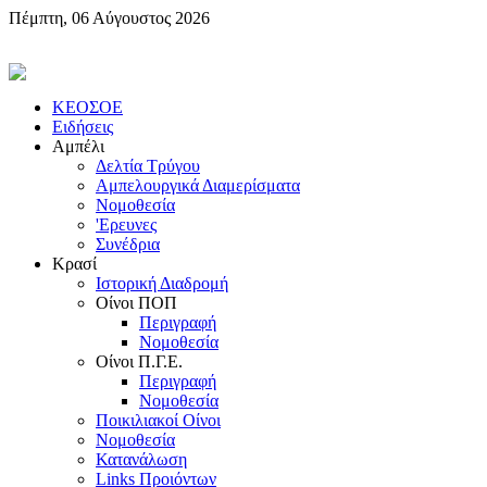
Πέμπτη, 06 Αύγουστος 2026
KEOΣOE
Ειδήσεις
Αμπέλι
Δελτία Τρύγου
Αμπελουργικά Διαμερίσματα
Nομοθεσία
'Eρευνες
Συνέδρια
Κρασί
Iστορική Διαδρομή
Oίνοι ΠOΠ
Περιγραφή
Nομοθεσία
Oίνοι Π.Γ.E.
Περιγραφή
Νομοθεσία
Ποικιλιακοί Oίνοι
Nομοθεσία
Κατανάλωση
Links Προιόντων