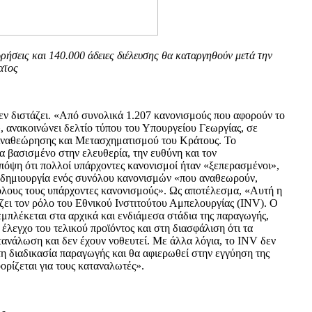
ρήσεις και 140.000 άδειες διέλευσης θα καταργηθούν μετά την
ατος
εν διστάζει. «Από συνολικά 1.207 κανονισμούς που αφορούν το
, ανακοινώνει δελτίο τύπου του Υπουργείου Γεωργίας, σε
Αναθεώρησης και Μετασχηματισμού του Κράτους. Το
 βασισμένο στην ελευθερία, την ευθύνη και τον
όψη ότι πολλοί υπάρχοντες κανονισμοί ήταν «ξεπερασμένοι»,
 δημιουργία ενός συνόλου κανονισμών «που αναθεωρούν,
λους τους υπάρχοντες κανονισμούς». Ως αποτέλεσμα, «Αυτή η
ει τον ρόλο του Εθνικού Ινστιτούτου Αμπελουργίας (INV). Ο
μπλέκεται στα αρχικά και ενδιάμεσα στάδια της παραγωγής,
 έλεγχο του τελικού προϊόντος και στη διασφάλιση ότι τα
τανάλωση και δεν έχουν νοθευτεί. Με άλλα λόγια, το INV δεν
τη διαδικασία παραγωγής και θα αφιερωθεί στην εγγύηση της
ορίζεται για τους καταναλωτές».