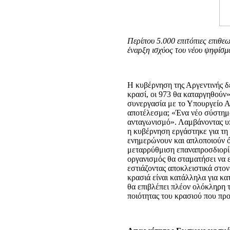
Περίπου 5.000 επιτόπιες επιθεω
έναρξη ισχύος του νέου ψηφίσμ
Η κυβέρνηση της Αργεντινής δ
κρασί, οι 973 θα καταργηθούν»
συνεργασία με το Υπουργείο 
αποτέλεσμα; «Ένα νέο σύστημα
ανταγωνισμό». Λαμβάνοντας υπ
η κυβέρνηση εργάστηκε για τη
ενημερώνουν και απλοποιούν ό
μεταρρύθμιση επαναπροσδιορίζ
οργανισμός θα σταματήσει να ε
εστιάζοντας αποκλειστικά στον
κρασιά είναι κατάλληλα για κα
θα επιβλέπει πλέον ολόκληρη 
ποιότητας του κρασιού που προ