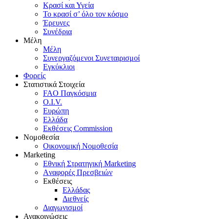
Κρασί και Υγεία
To κρασί σ’ όλο τον κόσμο
Έρευνες
Συνέδρια
Μέλη
Mέλη
Συνεργαζόμενοι Συνεταιρισμοί
Εγκύκλιοι
Φορείς
Στατιστικά Στοιχεία
FAO Παγκόσμια
O.I.V.
Ευρώπη
Ελλάδα
Eκθέσεις Commission
Νομοθεσία
Οικονομική Νομοθεσία
Marketing
Eθνική Στρατηγική Marketing
Aναφορές Πρεσβειών
Eκθέσεις
Eλλάδας
Διεθνείς
Διαγωνισμοί
Ανακοινώσεις