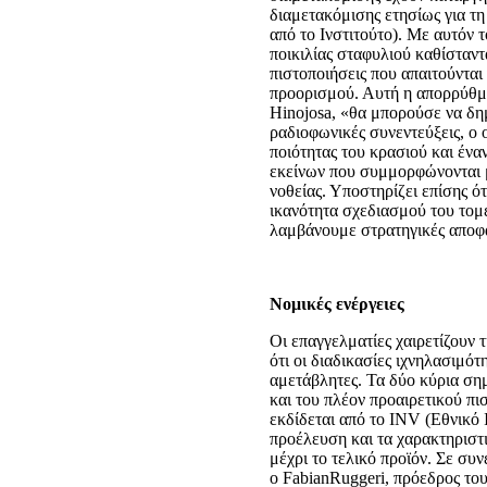
διαμετακόμισης ετησίως για τη
από το Ινστιτούτο). Με αυτόν 
ποικιλίας σταφυλιού καθίσταντα
πιστοποιήσεις που απαιτούνται
προορισμού. Αυτή η απορρύθμ
Hinojosa, «θα μπορούσε να δη
ραδιοφωνικές συνεντεύξεις, ο 
ποιότητας του κρασιού και έν
εκείνων που συμμορφώνονται μ
νοθείας. Υποστηρίζει επίσης 
ικανότητα σχεδιασμού του τομέ
λαμβάνουμε στρατηγικές αποφ
Νομικές ενέργειες
Οι επαγγελματίες χαιρετίζουν
ότι οι διαδικασίες ιχνηλασιμότ
αμετάβλητες. Τα δύο κύρια ση
και του πλέον προαιρετικού πι
εκδίδεται από το INV (Εθνικό 
προέλευση και τα χαρακτηρισ
μέχρι το τελικό προϊόν. Σε σ
ο FabianRuggeri, πρόεδρος τ