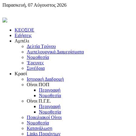
Παρασκευή, 07 Αύγουστος 2026
KEOΣOE
Ειδήσεις
Αμπέλι
Δελτία Τρύγου
Αμπελουργικά Διαμερίσματα
Nομοθεσία
'Eρευνες
Συνέδρια
Κρασί
Iστορική Διαδρομή
Oίνοι ΠOΠ
Περιγραφή
Nομοθεσία
Oίνοι Π.Γ.E.
Περιγραφή
Νομοθεσία
Ποικιλιακοί Oίνοι
Nομοθεσία
Κατανάλωση
Links Προιόντων