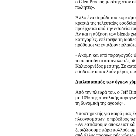
ο Glen Proctor, μεσίτης στον ο
πωλητές».
Άλλο ένα σημάδι του κορεσμού
κρασιά της τελευταίας εσοδεί
προέρχεται από την εσοδεία το
Αν και η αύξηση των blends χω
κατηγορίες, επέτρεψε τη διάθε
πρόθυμοι να εντάξουν παλαιότε
«Ακόμη και από παραγωγούς ιδι
το απαιτούν οι καταναλωτές, ιδ
Καλιφορνέζος μεσίτης. Σε αυτό
εσοδειών αποτελούν μέρος τω
Διπλασιασμός των όγκων χύ
Από την πλευρά του, ο Jeff Bit
με 10% της συνολικής παραγωγ
τη δυναμική της αγοράς».
Υποστηρικτής για καιρό μιας 
πλεονασμάτων, ο πρόεδρος των
«Αν εστιάσουμε αποκλειστικά 
ξεριζώσουμε πάρα πολλούς αμπ
από άλλες παραγωγούς χώρες»,