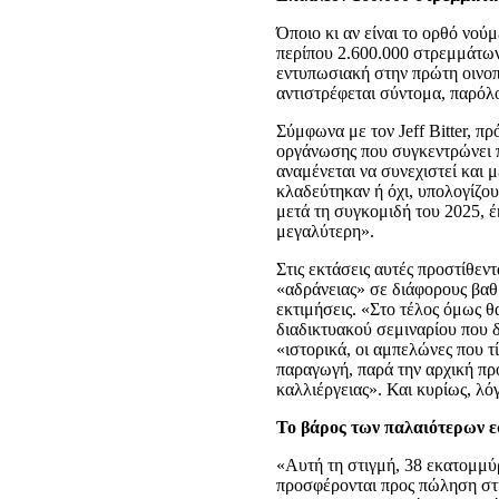
Όποιο κι αν είναι το ορθό νού
περίπου 2.600.000 στρεμμάτω
εντυπωσιακή στην πρώτη οινοπ
αντιστρέφεται σύντομα, παρόλο
Σύμφωνα με τον Jeff Bitter, π
οργάνωσης που συγκεντρώνει 
αναμένεται να συνεχιστεί και 
κλαδεύτηκαν ή όχι, υπολογίζο
μετά τη συγκομιδή του 2025, έ
μεγαλύτερη».
Στις εκτάσεις αυτές προστίθεν
«αδράνειας» σε διάφορους βαθ
εκτιμήσεις. «Στο τέλος όμως θ
διαδικτυακού σεμιναρίου που 
«ιστορικά, οι αμπελώνες που τ
παραγωγή, παρά την αρχική πρ
καλλιέργειας». Και κυρίως, λό
Το βάρος των παλαιότερων 
«Αυτή τη στιγμή, 38 εκατομμύ
προσφέρονται προς πώληση στ