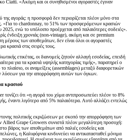
ίκο Ciatti. «Ακόμη και οι συνηθισμένοι αγοραστές έγιναν
 της αγοράς: η προσφορά δεν περιορίζεται πλέον μόνο στα
ας. «Για το chardonnay, το 51% των προσφερόμενων κρασιών
υ 2025, ενώ το υπόλοιπο προέρχεται από παλαιότερες σοδειές».
ρίς ένδειξη χρονιάς (non-vintage), ακόμη και σε premium
ση μέρους των αποθεμάτων, δεν είναι όλοι οι αγοραστές
ρα κρασιά στις σειρές τους.
ωτικής ετικέτας, οι διανομείς ζητούν αλλαγή εσοδείας, επειδή
ιαίτερα για τα κρασιά υψηλής κατηγορίας τιμής», παρατηρεί ο
 το πλαίσιο, οι αναμείξεις (assemblages) μεταξύ διαφορετικών
ν λύσεων για την απορρόφηση αυτών των όγκων.
μα κρασιού
ter τονίζει ότι «η αγορά του χύμα αντιπροσωπεύει πλέον το 8%
ής, έναντι λιγότερο από 5% παλαιότερα. Αυτό αλλάζει εντελώς
έντονης πολιτικής εκριζώσεων με σκοπό την απορρόφηση των
 Allied Grape Growers συνιστά πλέον μεγαλύτερη προσοχή:
στο βάρος των αποθεμάτων από παλιές εσοδείες και
ελώνες, η Καλιφόρνια κινδυνεύει να αντικατασταθεί μόνιμα
 προειδοποιεί. Η συνέχεια των εκριζώσεων εξαρτάται από τα