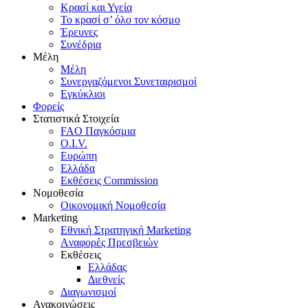
Κρασί και Υγεία
To κρασί σ’ όλο τον κόσμο
Έρευνες
Συνέδρια
Μέλη
Mέλη
Συνεργαζόμενοι Συνεταιρισμοί
Εγκύκλιοι
Φορείς
Στατιστικά Στοιχεία
FAO Παγκόσμια
O.I.V.
Ευρώπη
Ελλάδα
Eκθέσεις Commission
Νομοθεσία
Οικονομική Νομοθεσία
Marketing
Eθνική Στρατηγική Marketing
Aναφορές Πρεσβειών
Eκθέσεις
Eλλάδας
Διεθνείς
Διαγωνισμοί
Ανακοινώσεις