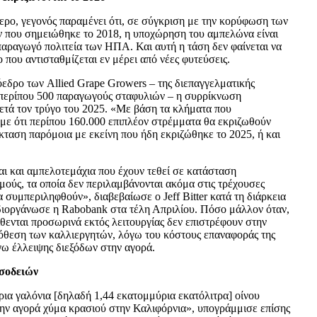
μερο, γεγονός παραμένει ότι, σε σύγκριση με την κορύφωση των
ν που σημειώθηκε το 2018, η υποχώρηση του αμπελώνα είναι
αραγωγό πολιτεία των ΗΠΑ. Και αυτή η τάση δεν φαίνεται να
 που αντισταθμίζεται εν μέρει από νέες φυτεύσεις.
ρόεδρο των Allied Grape Growers – της διεπαγγελματικής
περίπου 500 παραγωγούς σταφυλιών – η συρρίκνωση
μετά τον τρύγο του 2025. «Με βάση τα κλήματα που
υμε ότι περίπου 160.000 επιπλέον στρέμματα θα εκριζωθούν
κταση παρόμοια με εκείνη που ήδη εκριζώθηκε το 2025, ή και
ται και αμπελοτεμάχια που έχουν τεθεί σε κατάσταση
μούς, τα οποία δεν περιλαμβάνονται ακόμα στις τρέχουσες
α συμπεριληφθούν», διαβεβαίωσε ο Jeff Bitter κατά τη διάρκεια
διοργάνωσε η Rabobank στα τέλη Απριλίου. Πόσο μάλλον όταν,
ίθενται προσωρινά εκτός λειτουργίας δεν επιστρέφουν στην
όθεση των καλλιεργητών, λόγω του κόστους επαναφοράς της
γω έλλειψης διεξόδων στην αγορά.
εσοδειών
ρια γαλόνια [δηλαδή 1,44 εκατομμύρια εκατόλιτρα] οίνου
ην αγορά χύμα κρασιού στην Καλιφόρνια», υπογράμμισε επίσης