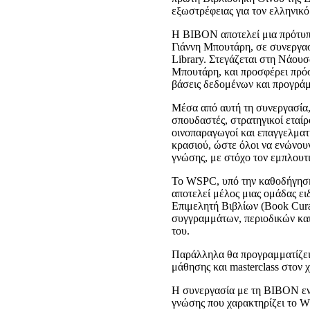
εξωστρέφειας για τον ελληνικό
Η BIBON αποτελεί μια πρότυπ
Γιάννη Μπουτάρη, σε συνεργασ
Library. Στεγάζεται στη Νάουσα
Μπουτάρη, και προσφέρει πρόσ
βάσεις δεδομένων και προγράμ
Μέσα από αυτή τη συνεργασία,
σπουδαστές, στρατηγικοί εταίρ
οινοπαραγωγοί και επαγγελματίε
κρασιού, ώστε όλοι να ενώνουν
γνώσης, με στόχο τον εμπλου
Το WSPC, υπό την καθοδήγηση
αποτελεί μέλος μιας ομάδας ε
Επιμελητή Βιβλίων (Book Cura
συγγραμμάτων, περιοδικών κα
του.
Παράλληλα θα προγραμματίζει
μάθησης και masterclass στον 
Η συνεργασία με τη BIBON εν
γνώσης που χαρακτηρίζει το W