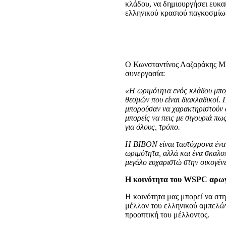
κλάδου, να δημιουργήσει ευκαι
ελληνικού κρασιού παγκοσμίω
Ο Κωνσταντίνος Λαζαράκης MW
συνεργασία:
«Η ωριμότητα ενός κλάδου μπορ
θεσμών που είναι διακλαδικοί.
μπορούσαν να χαρακτηριστούν α
μπορείς να πεις με σιγουριά πω
για όλους, τρόπο.
Η ΒΙΒΟΝ είναι ταυτόχρονα ένα 
ωριμότητα, αλλά και ένα σκαλο
μεγάλο ευχαριστώ στην οικογέν
Η κοινότητα του
WSPC
αρωγ
Η κοινότητα μας μπορεί να στη
μέλλον του ελληνικού αμπελών
προοπτική του μέλλοντος.