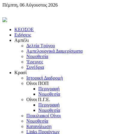
Πέμπτη, 06 Αύγουστος 2026
KEOΣOE
Ειδήσεις
Αμπέλι
Δελτία Τρύγου
Αμπελουργικά Διαμερίσματα
Nομοθεσία
'Eρευνες
Συνέδρια
Κρασί
Iστορική Διαδρομή
Oίνοι ΠOΠ
Περιγραφή
Nομοθεσία
Oίνοι Π.Γ.E.
Περιγραφή
Νομοθεσία
Ποικιλιακοί Oίνοι
Nομοθεσία
Κατανάλωση
Links Προιόντων