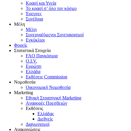
Κρασί και Υγεία
To κρασί σ’ όλο τον κόσμο
Έρευνες
Συνέδρια
Μέλη
Mέλη
Συνεργαζόμενοι Συνεταιρισμοί
Εγκύκλιοι
Φορείς
Στατιστικά Στοιχεία
FAO Παγκόσμια
O.I.V.
Ευρώπη
Ελλάδα
Eκθέσεις Commission
Νομοθεσία
Οικονομική Νομοθεσία
Marketing
Eθνική Στρατηγική Marketing
Aναφορές Πρεσβειών
Eκθέσεις
Eλλάδας
Διεθνείς
Διαγωνισμοί
Ανακοινώσεις