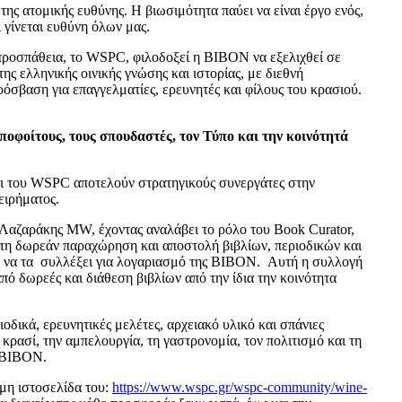
της ατομικής ευθύνης. Η βιωσιμότητα παύει να είναι έργο ενός,
ι γίνεται ευθύνη όλων μας.
προσπάθεια, το WSPC, φιλοδοξεί η BIBON να εξελιχθεί σε
ς ελληνικής οινικής γνώσης και ιστορίας, με διεθνή
όσβαση για επαγγελματίες, ερευνητές και φίλους του κρασιού.
οφοίτους, τους σπουδαστές, τον Τύπο και την κοινότητά
οι του WSPC αποτελούν στρατηγικούς συνεργάτες στην
ειρήματος.
Λαζαράκης MW, έχοντας αναλάβει το ρόλο του Book Curator,
ς τη δωρεάν παραχώρηση και αποστολή βιβλίων, περιοδικών και
να τα συλλέξει για λογαριασμό της BIBON. Αυτή η συλλογή
ό δωρεές και διάθεση βιβλίων από την ίδια την κοινότητα
ιοδικά, ερευνητικές μελέτες, αρχειακό υλικό και σπάνιες
 κρασί, την αμπελουργία, τη γαστρονομία, τον πολιτισμό και τη
η ΒΙΒΟΝ.
μη ιστοσελίδα του:
https://www.wspc.gr/wspc-community/wine-