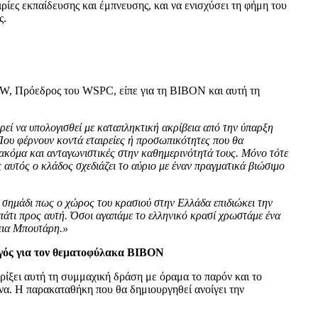
ρίες εκπαίδευσης και έμπνευσης, και να ενισχύσει τη φήμη του
ς.
, Πρόεδρος του WSPC, είπε για τη ΒΙΒΟΝ και αυτή τη
εί να υπολογισθεί με καταπληκτική ακρίβεια από την ύπαρξη
 Που φέρνουν κοντά εταιρείες ή προσωπικότητες που θα
κόμα και ανταγωνιστικές στην καθημερινότητά τους. Μόνο τότε
ς αυτός ο κλάδος σχεδιάζει το αύριο με έναν πραγματικά βιώσιμο
σημάδι πως ο χώρος του κρασιού στην Ελλάδα επιδιώκει την
πάτι προς αυτή. Όσοι αγαπάμε το ελληνικό κρασί χρωστάμε ένα
εια Μπουτάρη.»
ός για τον θεματοφύλακα ΒΙΒΟΝ
ρίξει αυτή τη συμμαχική δράση με όραμα το παρόν και το
α. Η παρακαταθήκη που θα δημιουργηθεί ανοίγει την