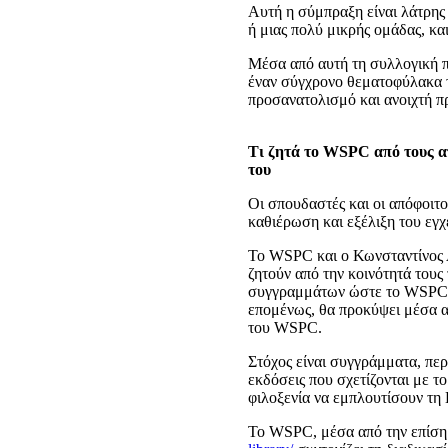
Αυτή η σύμπραξη είναι λάτρης 
ή μιας πολύ μικρής ομάδας, κα
Μέσα από αυτή τη συλλογική 
έναν σύγχρονο θεματοφύλακα τη
προσανατολισμό και ανοιχτή πρ
Τι ζητά το WSPC από τους απ
του
Οι σπουδαστές και οι απόφοιτ
καθιέρωση και εξέλιξη του εγχ
Το WSPC και ο Κωνσταντίνος 
ζητούν από την κοινότητά του
συγγραμμάτων ώστε το WSPC 
επομένως, θα προκύψει μέσα απ
του WSPC.
Στόχος είναι συγγράμματα, περ
εκδόσεις που σχετίζονται με το
φιλοξενία να εμπλουτίσουν τ
Το WSPC, μέσα από την επίση