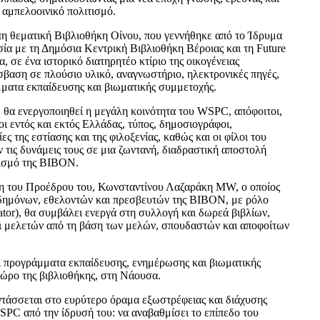
 αμπελοοινικό πολιτισμό.
η θεματική Βιβλιοθήκη Οίνου, που γεννήθηκε από το Ίδρυμα
ία με τη Δημόσια Κεντρική Βιβλιοθήκη Βέροιας και τη Future
, σε ένα ιστορικό διατηρητέο κτίριο της οικογένειας
βαση σε πλούσιο υλικό, αναγνωστήριο, ηλεκτρονικές πηγές,
ματα εκπαίδευσης και βιωματικής συμμετοχής.
 θα ενεργοποιηθεί η μεγάλη κοινότητα του WSPC, απόφοιτοι,
οι εντός και εκτός Ελλάδας, τύπος, δημοσιογράφοι,
ς της εστίασης και της φιλοξενίας, καθώς και οι φίλοι του
 τις δυνάμεις τους σε μια ζωντανή, διαδραστική αποστολή
τισμό της ΒΙΒΟΝ.
 του Προέδρου του, Κωνσταντίνου Λαζαράκη MW, ο οποίος
ιδημόνων, εθελοντών και πρεσβευτών της BIBON, με ρόλο
tor), θα συμβάλει ενεργά στη συλλογή και δωρεά βιβλίων,
ι μελετών από τη βάση των μελών, σπουδαστών και αποφοίτων
 προγράμματα εκπαίδευσης, ενημέρωσης και βιωματικής
χώρο της βιβλιοθήκης, στη Νάουσα.
τάσσεται στο ευρύτερο όραμα εξωστρέφειας και διάχυσης
SPC από την ίδρυσή του: να αναβαθμίσει το επίπεδο του