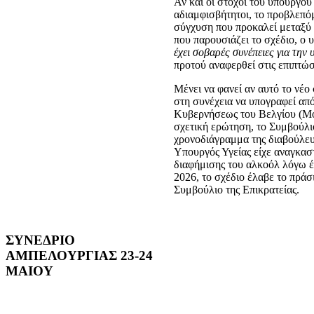
Αν και οι στόχοι του υπουργο
αδιαμφισβήτητοι, το προβλεπό
σύγχυση που προκαλεί μεταξύ 
που παρουσιάζει το σχέδιο, ο 
έχει σοβαρές συνέπειες για την 
προτού αναφερθεί στις επιπτώ
Μένει να φανεί αν αυτό το νέο
στη συνέχεια να υπογραφεί από
Κυβερνήσεως του Βελγίου (Moni
σχετική ερώτηση, το Συμβούλιο
χρονοδιάγραμμα της διαβούλευσ
Υπουργός Υγείας είχε αναγκαστ
διαφήμισης του αλκοόλ λόγω έ
2026, το σχέδιο έλαβε το πράσ
Συμβούλιο της Επικρατείας.
ΣΥΝΕΔΡΙΟ
ΑΜΠΕΛΟΥΡΓΙΑΣ 23-24
ΜΑΙΟΥ