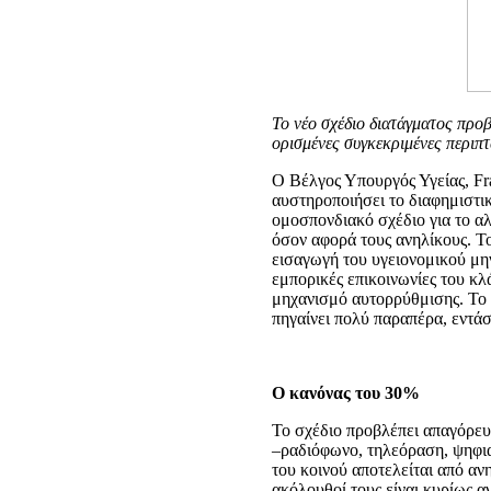
Το νέο σχέδιο διατάγματος προ
ορισμένες συγκεκριμένες περιπτ
Ο Βέλγος Υπουργός Υγείας, Fr
αυστηροποιήσει το διαφημιστικ
ομοσπονδιακό σχέδιο για το α
όσον αφορά τους ανηλίκους. Το
εισαγωγή του υγειονομικού μη
εμπορικές επικοινωνίες του κλ
μηχανισμό αυτορρύθμισης. Το ν
πηγαίνει πολύ παραπέρα, εντάσ
Ο κανόνας του 30%
Το σχέδιο προβλέπει απαγόρε
–ραδιόφωνο, τηλεόραση, ψηφια
του κοινού αποτελείται από ανηλ
ακόλουθοί τους είναι κυρίως α