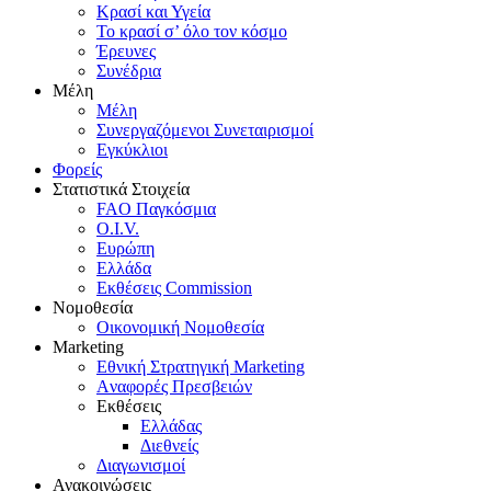
Κρασί και Υγεία
To κρασί σ’ όλο τον κόσμο
Έρευνες
Συνέδρια
Μέλη
Mέλη
Συνεργαζόμενοι Συνεταιρισμοί
Εγκύκλιοι
Φορείς
Στατιστικά Στοιχεία
FAO Παγκόσμια
O.I.V.
Ευρώπη
Ελλάδα
Eκθέσεις Commission
Νομοθεσία
Οικονομική Νομοθεσία
Marketing
Eθνική Στρατηγική Marketing
Aναφορές Πρεσβειών
Eκθέσεις
Eλλάδας
Διεθνείς
Διαγωνισμοί
Ανακοινώσεις