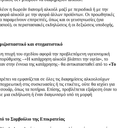
πλέον η δωρεάν διανομή αλκοόλ μαζί με περιοδικά ή με την
φορά αλκοόλ με την αγορά άλλων προϊόντων. Οι προωθητικές
 παραμείνουν επιτρεπτές, όπως και οι γευσιγνωσίες (για
σιού), οι περιστασιακές εκδηλώσεις ή οι δεξιώσεις υποδοχής.
ριζοσπαστικό και στιγματιστικό
η πτυχή του σχεδίου αφορά την προβλεπόμενη υγειονομική
τορύθμισης –«Η κατάχρηση αλκοόλ βλάπτει την υγεία», το
ταν στην έννοια της κατάχρησης– θα αντικατασταθεί από το
«Το
ρέπει να εμφανίζεται σε όλες τις διαφημίσεις αλκοολούχων
υποχρεωτική στις συσκευασίες ή τις ετικέτες, ούτε θα ισχύει για
εσουάρ, όπως τα ποτήρια. Επίσης, προβλέπεται εξαίρεση όταν το
με μια εκδήλωση ή έναν διαγωνισμό υπό τη μορφή
ό το Συμβούλιο της Επικρατείας