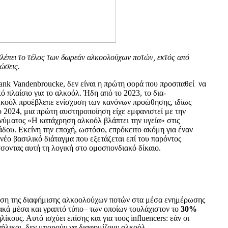
βλέπει το τέλος των δωρεάν αλκοολούχων ποτών, εκτός από
ώσεις.
ank Vandenbroucke, δεν είναι η πρώτη φορά που προσπαθεί να
ό πλαίσιο για το αλκοόλ. Ήδη από το 2023, το δια-
λκοόλ προέβλεπε ενίσχυση των κανόνων προώθησης, ιδίως
 2024, μια πρώτη αυστηροποίηση είχε εμφανιστεί με την
νύματος «Η κατάχρηση αλκοόλ βλάπτει την υγεία» στις
άδου. Εκείνη την εποχή, ωστόσο, επρόκειτο ακόμη για έναν
έο βασιλικό διάταγμα που εξετάζεται επί του παρόντος
σοντας αυτή τη λογική στο ομοσπονδιακό δίκαιο.
υση της διαφήμισης αλκοολούχων ποτών στα μέσα ενημέρωσης
κά μέσα και γραπτό τύπο– των οποίων τουλάχιστον το
30%
ίκους. Αυτό ισχύει επίσης και για τους influencers: εάν οι
νήλικοι, δεν μπορούν να διαφημίζουν αλκοόλ.