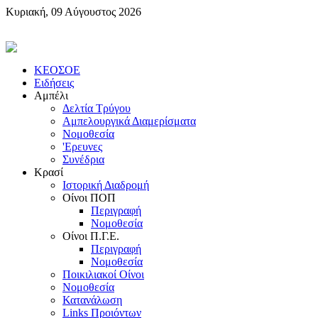
Κυριακή, 09 Αύγουστος 2026
KEOΣOE
Ειδήσεις
Αμπέλι
Δελτία Τρύγου
Αμπελουργικά Διαμερίσματα
Nομοθεσία
'Eρευνες
Συνέδρια
Κρασί
Iστορική Διαδρομή
Oίνοι ΠOΠ
Περιγραφή
Nομοθεσία
Oίνοι Π.Γ.E.
Περιγραφή
Νομοθεσία
Ποικιλιακοί Oίνοι
Nομοθεσία
Κατανάλωση
Links Προιόντων