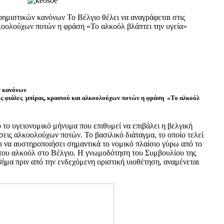
ημιστικών κανόνων Το Βέλγιο θέλει να αναγράφεται στις
λκοολούχων ποτών η φράση «Το αλκοόλ βλάπτει την υγεία»
ν κανόνων
ις φιάλες μπίρας, κρασιού και αλκοολούχων ποτών η φράση «Το αλκοόλ
το υγειονομικό μήνυμα που επιθυμεί να επιβάλει η βελγική
σεις αλκοολούχων ποτών. Το βασιλικό διάταγμα, το οποίο τελεί
ι να αυστηροποιήσει σημαντικά το νομικό πλαίσιο γύρω από το
του αλκοόλ στο Βέλγιο. Η γνωμοδότηση του Συμβουλίου της
βήμα πριν από την ενδεχόμενη οριστική υιοθέτηση, αναμένεται