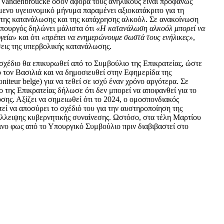
ύ Vandenbroucke όσον αφορά τους ανηλίκους είναι προφανώς
μενο υγειονομικό μήνυμα παραμένει αξιοκατάκριτο για τη
της κατανάλωσης και της κατάχρησης αλκοόλ. Σε ανακοίνωση
υπουργός δηλώνει μάλιστα ότι
«Η κατανάλωση αλκοόλ μπορεί να
υγεία»
και ότι
«πρέπει να ενημερώνουμε σωστά τους ενήλικες»
,
σεις της υπερβολικής κατανάλωσης.
 σχέδιο θα επικυρωθεί από το Συμβούλιο της Επικρατείας, ώστε
 τον Βασιλιά και να δημοσιευθεί στην Εφημερίδα της
teur belge) για να τεθεί σε ισχύ έναν χρόνο αργότερα. Σε
 της Επικρατείας δήλωσε ότι δεν μπορεί να αποφανθεί για το
ης. Αξίζει να σημειωθεί ότι το 2024, ο ομοσπονδιακός
εί να αποσύρει το σχέδιό του για την αυστηροποίηση της
λλειψης κυβερνητικής συναίνεσης. Ωστόσο, στα τέλη Μαρτίου
ινο φως από το Υπουργικό Συμβούλιο πριν διαβιβαστεί στο