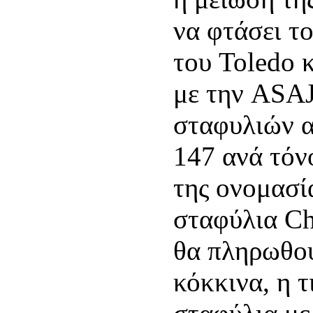
να φτάσει τ
του Toledo 
με την ASAJ
σταφυλιών αυ
147 ανά τόν
της ονομασί
σταφύλια Ch
θα πληρωθού
κόκκινα, η τ