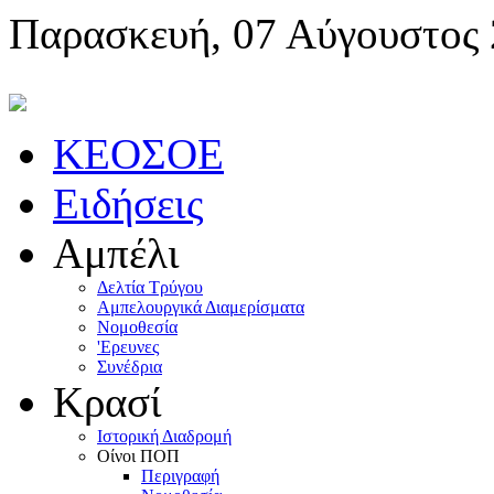
Παρασκευή, 07 Αύγουστος
KEOΣOE
Ειδήσεις
Αμπέλι
Δελτία Τρύγου
Αμπελουργικά Διαμερίσματα
Nομοθεσία
'Eρευνες
Συνέδρια
Κρασί
Iστορική Διαδρομή
Oίνοι ΠOΠ
Περιγραφή