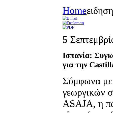
Home
ειδησ
5 Σεπτεμβρί
Ισπανία: Συγ
για την Casti
Σύμφωνα με 
γεωργικών 
ASAJA, η π