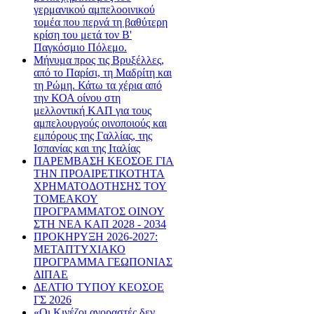
γερμανικού αμπελοοινικού
τομέα που περνά τη βαθύτερη
κρίση του μετά τον Β'
Παγκόσμιο Πόλεμο.
Μήνυμα προς τις Βρυξέλλες,
από το Παρίσι, τη Μαδρίτη και
τη Ρώμη. Κάτω τα χέρια από
την ΚΟΑ οίνου στη
μελλοντική ΚΑΠ για τους
αμπελουργούς οινοποιούς και
εμπόρους της Γαλλίας, της
Ισπανίας και της Ιταλίας
ΠΑΡΕΜΒΑΣΗ ΚΕΟΣΟΕ ΓΙΑ
ΤΗΝ ΠΡΟΑΙΡΕΤΙΚΟΤΗΤΑ
ΧΡΗΜΑΤΟΔΟΤΗΣΗΣ ΤΟΥ
ΤΟΜΕΑΚΟΥ
ΠΡΟΓΡΑΜΜΑΤΟΣ ΟΙΝΟΥ
ΣΤΗ ΝΕΑ ΚΑΠ 2028 - 2034
ΠΡΟΚΗΡΥΞΗ 2026-2027:
ΜΕΤΑΠΤΥΧΙΑΚΟ
ΠΡΟΓΡΑΜΜΑ ΓΕΩΠΟΝΙΑΣ
ΔΙΠΑΕ
ΔΕΛΤΙΟ ΤΥΠΟΥ ΚΕΟΣΟΕ
ΓΣ 2026
«Οι Κινέζοι αγοραστές δεν