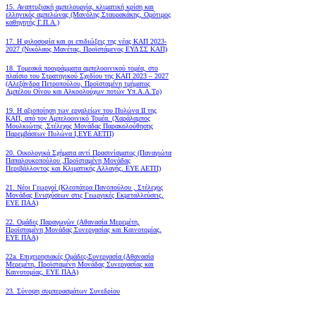
15. Αναπτυξιακή αμπελουργία, κλιματική κρίση και
ελληνικός αμπελώνας (Μανόλης Σταυρακάκης, Ομότιμος
καθηγητής Γ.Π.Α.)
17. Η φιλοσοφία και οι επιδιώξεις της νέας ΚΑΠ 2023-
2027 (Νικόλαος Μανέτας, Προϊστάμενος ΕΥΔ ΣΣ ΚΑΠ)
18. Tομεακά προγράμματα αμπελοοινικού τομέα, στο
πλαίσιο του Στρατηγικού Σχεδίου της ΚΑΠ 2023 – 2027
(Αλεξάνδρα Πετροπούλου, Προϊσταμένη τμήματος
Αμπέλου Οίνου και Αλκοολούχων ποτών Υπ.Α.Α.Τρ)
19.
Η αξιοποίηση των εργαλείων του Πυλώνα ΙΙ της
ΚΑΠ, από τον Αμπελοοινικό Τομέα.
(Χαράλαμπος
Μουλκιώτης ,Στέλεχος Μονάδας Παρακολούθησης
Παρεμβάσεων Πυλώνα Ι,ΕΥΕ ΑΕΤΠ)
20. Οικολογικά Σχήματα αντί Πρασινίσματος (Παναγιώτα
Παπαλουκοπούλου ,Προϊσταμένη Μονάδας
Περιβάλλοντος και Κλιματικής Αλλαγής, ΕΥΕ ΑΕΤΠ)
21. Νέοι Γεωργοί (Κλεοπάτρα Πανοπούλου , Στέλεχος
Μονάδας Ενισχύσεων στις Γεωργικές Εκμεταλλεύσεις,
ΕΥΕ ΠΑΑ)
22. Ομάδες Παραγωγών (Αθανασία Μερεμέτη,
Προϊσταμένη Μονάδας Συνεργασίας και Καινοτομίας,
ΕΥΕ ΠΑΑ)
22a. Επιχειρησιακές Ομάδες-Συνεργασία (Αθανασία
Μερεμέτη, Προϊσταμένη Μονάδας Συνεργασίας και
Καινοτομίας, ΕΥΕ ΠΑΑ)
23. Σύνοψη συμπερασμάτων Συνεδρίου