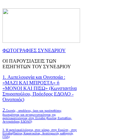
ΦΩΤΟΓΡΑΦΙΕΣ ΣΥΝΕΔΡΙΟΥ
ΟΙ ΠΑΡΟΥΣΙΑΣΕΙΣ ΤΩΝ
ΕΙΣΗΓΗΤΩΝ ΤΟΥ ΣΥΝΕΔΡΙΟΥ
1. Αμπελουργία και Οινοποιία :
«ΜΑΖΙ ΚΑΙ ΜΠΡΟΣΤΑ» ή
«ΜΟΝΟΙ ΚΑΙ ΠΙΣΩ» (Κωνσταντίνα
Σπυροπούλου, Πρόεδρος ΕΔΟΑΟ -
Οινοποιός)
2.
Σκοπός , αποδέκτες, όροι και προϋποθέσεις
βιωσιμότητας και ανταγωνιστικότητας της
αμπελοκαλλιέργειας στην Ελλάδα
(Κώστας Ευσταθίου,
Αντιπρόεδρος ΕΔΟΑΟ)
3. Η αμπελοκαλλιέργεια, στον κόσμο, στην Ευρώπη , στην
Ελλάδα(Παύλος Καρανικόλας, Αναπληρωτής καθηγητής
ΓΠΑ)