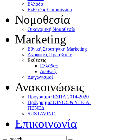
Ελλάδα
Eκθέσεις Commission
Νομοθεσία
Οικονομική Νομοθεσία
Marketing
Eθνική Στρατηγική Marketing
Aναφορές Πρεσβειών
Eκθέσεις
Eλλάδας
Διεθνείς
Διαγωνισμοί
Ανακοινώσεις
Πρόγραμμα ΕΣΠΑ 2014-2020
Πρόγραμμα ΟΙΝΟΣ & ΥΓΕΙΑ-
ΠΕΝΕΔ
SUSTAVINO
Επικοινωνία