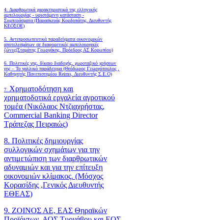
4.
Διαρθρωτικά χαρακτηριστικά της ελληνικής
αμπελουργίας - υφιστάμενη κατάσταση -
Συμπεράσματα (Παρασκευάς Κορδοπάτης, Διευθυντής
ΚΕΟΣΟΕ)
5. Αντιπροσωπευτικά παραδείγματα οικονομικών
αποτελεσμάτων σε διαφορετικές αμπελουργικές
ζώνες(Σταμάτης Γεωργάκης, Πρόεδρος ΑΣ Κορωπίου)
6.
Πολιτικές γης, δίκαιο διαδοχής, χωροταξικό χρήσεων
γης – Το γαλλικό παράδειγμα (Θεόδωρος Γεωργόπουλος ,
Καθηγητής Πανεπιστημίου Reims, Διευθυντής Σ.Ε.Ο)
Χρηματοδότηση και
7.
χρηματοδοτικά εργαλεία αγροτικού
τομέα (Νικόλαος Ντζιαχρήστας,
Commercial Banking Director
Τράπεζας Πειραιώς)
8. Πολιτικές δημιουργίας
συλλογικών σχημάτων για την
αντιμετώπιση των διαρθρωτικών
αδυναμιών και για την επίτευξη
οικονομιών κλίμακος. (Μόσχος
Κορασίδης ,Γενικός Διευθυντής
ΕΘΕΑΣ)
9. ΖΟΙΝΟΣ ΑΕ, ΕΑΣ Θηραϊκών
Προϊόντων, ΑΟΣ Τυρνάβου και ΕΟΣ