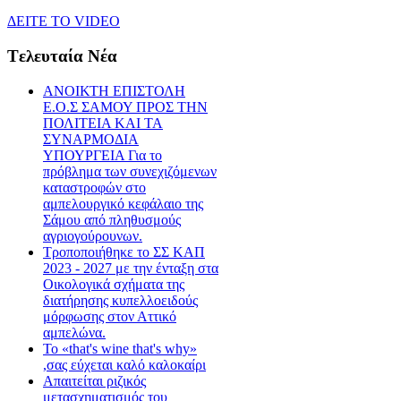
ΔEITE TO VIDEO
Tελευταία Nέα
ΑΝΟΙΚΤΗ ΕΠΙΣΤΟΛΗ
Ε.Ο.Σ ΣΑΜΟΥ ΠΡΟΣ ΤΗΝ
ΠΟΛΙΤΕΙΑ ΚΑΙ ΤΑ
ΣΥΝΑΡΜΟΔΙΑ
ΥΠΟΥΡΓΕΙΑ Για το
πρόβλημα των συνεχιζόμενων
καταστροφών στο
αμπελουργικό κεφάλαιο της
Σάμου από πληθυσμούς
αγριογούρουνων.
Τροποποιήθηκε το ΣΣ ΚΑΠ
2023 - 2027 με την ένταξη στα
Οικολογικά σχήματα της
διατήρησης κυπελλοειδούς
μόρφωσης στον Αττικό
αμπελώνα.
Το «that's wine that's why»
,σας εύχεται καλό καλοκαίρι
Απαιτείται ριζικός
μετασχηματισμός του