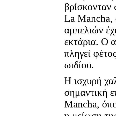
βρίσκονταν σ
La Mancha, 
αμπελιών έχ
εκτάρια. Ο 
πληγεί φέτος
ωιδίου.
Η ισχυρή χα
σημαντική ε
Mancha, όπο
η μείωση τη