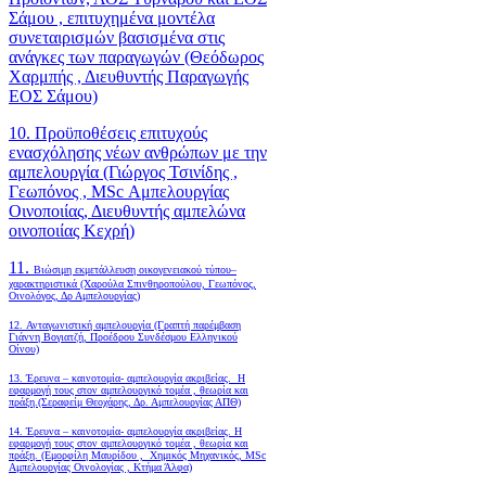
Σάμου , επιτυχημένα μοντέλα
συνεταιρισμών βασισμένα στις
ανάγκες των παραγωγών (Θεόδωρος
Χαρμπής , Διευθυντής Παραγωγής
ΕΟΣ Σάμου)
10. Προϋποθέσεις επιτυχούς
ενασχόλησης νέων ανθρώπων με την
αμπελουργία (Γιώργος Τσινίδης ,
Γεωπόνος , MSc Αμπελουργίας
Οινοποιίας, Διευθυντής αμπελώνα
οινοποιίας Κεχρή)
11.
Βιώσιμη εκμετάλλευση οικογενειακού τύπου–
χαρακτηριστικά (Χαρούλα Σπινθηροπούλου, Γεωπόνος,
Οινολόγος, Δρ Αμπελουργίας)
12. Ανταγωνιστική αμπελουργία (Γραπτή παρέμβαση
Γιάννη Βογιατζή, Προέδρου Συνδέσμου Ελληνικού
Οίνου)
13. Έρευνα – καινοτομία- αμπελουργία ακριβείας. Η
εφαρμογή τους στον αμπελουργικό τομέα , θεωρία και
πράξη.(Σεραφείμ Θεοχάρης, Δρ. Αμπελουργίας ΑΠΘ)
14. Έρευνα – καινοτομία- αμπελουργία ακριβείας. Η
εφαρμογή τους στον αμπελουργικό τομέα , θεωρία και
πράξη. (Εμορφίλη Μαυρίδου , Χημικός Μηχανικός, MSc
Αμπελουργίας Οινολογίας , Κτήμα Άλφα)