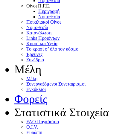
Nομοθεσία
Oίνοι Π.Γ.E.
Περιγραφή
Νομοθεσία
Ποικιλιακοί Oίνοι
Nομοθεσία
Κατανάλωση
Links Προιόντων
Κρασί και Υγεία
To κρασί σ’ όλο τον κόσμο
Έρευνες
Συνέδρια
Μέλη
Mέλη
Συνεργαζόμενοι Συνεταιρισμοί
Εγκύκλιοι
Φορείς
Στατιστικά Στοιχεία
FAO Παγκόσμια
O.I.V.
Ευρώπη