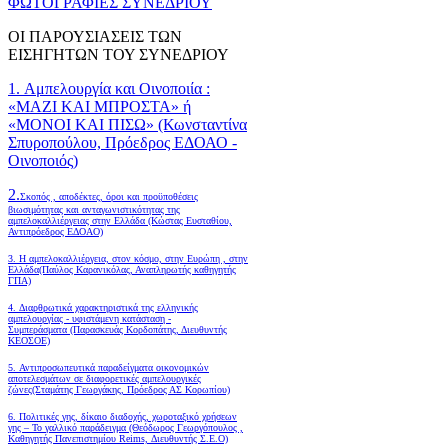
ΦΩΤΟΓΡΑΦΙΕΣ ΣΥΝΕΔΡΙΟΥ
ΟΙ ΠΑΡΟΥΣΙΑΣΕΙΣ ΤΩΝ
ΕΙΣΗΓΗΤΩΝ ΤΟΥ ΣΥΝΕΔΡΙΟΥ
1. Αμπελουργία και Οινοποιία :
«ΜΑΖΙ ΚΑΙ ΜΠΡΟΣΤΑ» ή
«ΜΟΝΟΙ ΚΑΙ ΠΙΣΩ» (Κωνσταντίνα
Σπυροπούλου, Πρόεδρος ΕΔΟΑΟ -
Οινοποιός)
2.
Σκοπός , αποδέκτες, όροι και προϋποθέσεις
βιωσιμότητας και ανταγωνιστικότητας της
αμπελοκαλλιέργειας στην Ελλάδα
(Κώστας Ευσταθίου,
Αντιπρόεδρος ΕΔΟΑΟ)
3. Η αμπελοκαλλιέργεια, στον κόσμο, στην Ευρώπη , στην
Ελλάδα(Παύλος Καρανικόλας, Αναπληρωτής καθηγητής
ΓΠΑ)
4.
Διαρθρωτικά χαρακτηριστικά της ελληνικής
αμπελουργίας - υφιστάμενη κατάσταση -
Συμπεράσματα (Παρασκευάς Κορδοπάτης, Διευθυντής
ΚΕΟΣΟΕ)
5. Αντιπροσωπευτικά παραδείγματα οικονομικών
αποτελεσμάτων σε διαφορετικές αμπελουργικές
ζώνες(Σταμάτης Γεωργάκης, Πρόεδρος ΑΣ Κορωπίου)
6.
Πολιτικές γης, δίκαιο διαδοχής, χωροταξικό χρήσεων
γης – Το γαλλικό παράδειγμα (Θεόδωρος Γεωργόπουλος ,
Καθηγητής Πανεπιστημίου Reims, Διευθυντής Σ.Ε.Ο)