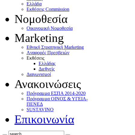
Ελλάδα
Eκθέσεις Commission
Νομοθεσία
Οικονομική Νομοθεσία
Marketing
Eθνική Στρατηγική Marketing
Aναφορές Πρεσβειών
Eκθέσεις
Eλλάδας
Διεθνείς
Διαγωνισμοί
Ανακοινώσεις
Πρόγραμμα ΕΣΠΑ 2014-2020
Πρόγραμμα ΟΙΝΟΣ & ΥΓΕΙΑ-
ΠΕΝΕΔ
SUSTAVINO
Επικοινωνία