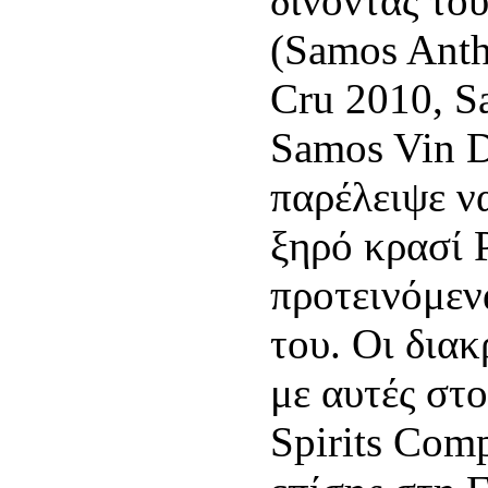
δίνοντάς του
(Samos Anth
Cru 2010, S
Samos Vin D
παρέλειψε ν
ξηρό κρασί 
προτεινόμεν
του. Οι δια
με αυτές στο
Spirits Comp