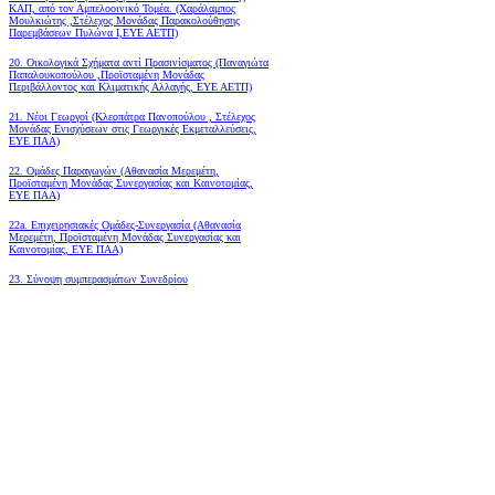
ΚΑΠ, από τον Αμπελοοινικό Τομέα.
(Χαράλαμπος
Μουλκιώτης ,Στέλεχος Μονάδας Παρακολούθησης
Παρεμβάσεων Πυλώνα Ι,ΕΥΕ ΑΕΤΠ)
20. Οικολογικά Σχήματα αντί Πρασινίσματος (Παναγιώτα
Παπαλουκοπούλου ,Προϊσταμένη Μονάδας
Περιβάλλοντος και Κλιματικής Αλλαγής, ΕΥΕ ΑΕΤΠ)
21. Νέοι Γεωργοί (Κλεοπάτρα Πανοπούλου , Στέλεχος
Μονάδας Ενισχύσεων στις Γεωργικές Εκμεταλλεύσεις,
ΕΥΕ ΠΑΑ)
22. Ομάδες Παραγωγών (Αθανασία Μερεμέτη,
Προϊσταμένη Μονάδας Συνεργασίας και Καινοτομίας,
ΕΥΕ ΠΑΑ)
22a. Επιχειρησιακές Ομάδες-Συνεργασία (Αθανασία
Μερεμέτη, Προϊσταμένη Μονάδας Συνεργασίας και
Καινοτομίας, ΕΥΕ ΠΑΑ)
23. Σύνοψη συμπερασμάτων Συνεδρίου