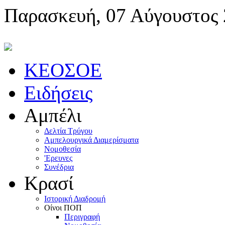
Παρασκευή, 07 Αύγουστος
KEOΣOE
Ειδήσεις
Αμπέλι
Δελτία Τρύγου
Αμπελουργικά Διαμερίσματα
Nομοθεσία
'Eρευνες
Συνέδρια
Κρασί
Iστορική Διαδρομή
Oίνοι ΠOΠ
Περιγραφή