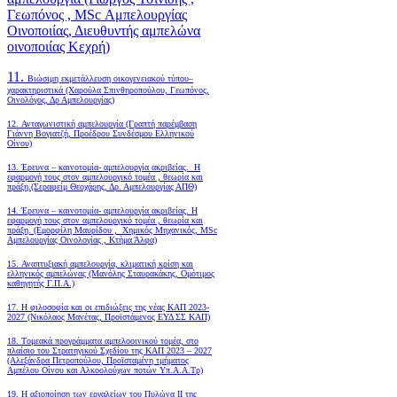
Γεωπόνος , MSc Αμπελουργίας
Οινοποιίας, Διευθυντής αμπελώνα
οινοποιίας Κεχρή)
11.
Βιώσιμη εκμετάλλευση οικογενειακού τύπου–
χαρακτηριστικά (Χαρούλα Σπινθηροπούλου, Γεωπόνος,
Οινολόγος, Δρ Αμπελουργίας)
12. Ανταγωνιστική αμπελουργία (Γραπτή παρέμβαση
Γιάννη Βογιατζή, Προέδρου Συνδέσμου Ελληνικού
Οίνου)
13. Έρευνα – καινοτομία- αμπελουργία ακριβείας. Η
εφαρμογή τους στον αμπελουργικό τομέα , θεωρία και
πράξη.(Σεραφείμ Θεοχάρης, Δρ. Αμπελουργίας ΑΠΘ)
14. Έρευνα – καινοτομία- αμπελουργία ακριβείας. Η
εφαρμογή τους στον αμπελουργικό τομέα , θεωρία και
πράξη. (Εμορφίλη Μαυρίδου , Χημικός Μηχανικός, MSc
Αμπελουργίας Οινολογίας , Κτήμα Άλφα)
15. Αναπτυξιακή αμπελουργία, κλιματική κρίση και
ελληνικός αμπελώνας (Μανόλης Σταυρακάκης, Ομότιμος
καθηγητής Γ.Π.Α.)
17. Η φιλοσοφία και οι επιδιώξεις της νέας ΚΑΠ 2023-
2027 (Νικόλαος Μανέτας, Προϊστάμενος ΕΥΔ ΣΣ ΚΑΠ)
18. Tομεακά προγράμματα αμπελοοινικού τομέα, στο
πλαίσιο του Στρατηγικού Σχεδίου της ΚΑΠ 2023 – 2027
(Αλεξάνδρα Πετροπούλου, Προϊσταμένη τμήματος
Αμπέλου Οίνου και Αλκοολούχων ποτών Υπ.Α.Α.Τρ)
19.
Η αξιοποίηση των εργαλείων του Πυλώνα ΙΙ της