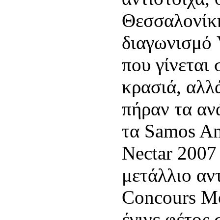
Θεσσαλονίκη
διαγωνισμό V
που γίνεται 
κρασιά, αλλ
πήραν τα αν
τα Samos An
Nectar 2007
μετάλλιο αν
Concours Mo
έγινε φέτος