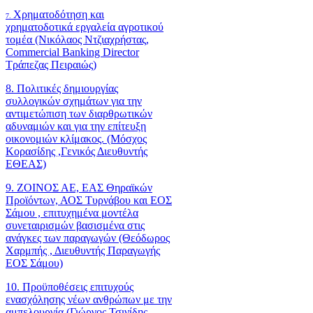
Χρηματοδότηση και
7.
χρηματοδοτικά εργαλεία αγροτικού
τομέα (Νικόλαος Ντζιαχρήστας,
Commercial Banking Director
Τράπεζας Πειραιώς)
8. Πολιτικές δημιουργίας
συλλογικών σχημάτων για την
αντιμετώπιση των διαρθρωτικών
αδυναμιών και για την επίτευξη
οικονομιών κλίμακος. (Μόσχος
Κορασίδης ,Γενικός Διευθυντής
ΕΘΕΑΣ)
9. ΖΟΙΝΟΣ ΑΕ, ΕΑΣ Θηραϊκών
Προϊόντων, ΑΟΣ Τυρνάβου και ΕΟΣ
Σάμου , επιτυχημένα μοντέλα
συνεταιρισμών βασισμένα στις
ανάγκες των παραγωγών (Θεόδωρος
Χαρμπής , Διευθυντής Παραγωγής
ΕΟΣ Σάμου)
10. Προϋποθέσεις επιτυχούς
ενασχόλησης νέων ανθρώπων με την
αμπελουργία (Γιώργος Τσινίδης ,