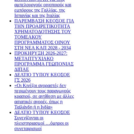
αμπελουργούς οινοποιούς και
εμπόρους της Γαλλίας, της
Ισπανίας και της Ιταλίας
ΠΑΡΕΜΒΑΣΗ ΚΕΟΣΟΕ ΓΙΑ
ΤΗΝ ΠΡΟΑΙΡΕΤΙΚΟΤΗΤΑ
ΧΡΗΜΑΤΟΔΟΤΗΣΗΣ ΤΟΥ
ΤΟΜΕΑΚΟΥ
ΠΡΟΓΡΑΜΜΑΤΟΣ ΟΙΝΟΥ
ΣΤΗ ΝΕΑ ΚΑΠ 2028 - 2034
ΠΡΟΚΗΡΥΞΗ 2026-2027:
ΜΕΤΑΠΤΥΧΙΑΚΟ
ΠΡΟΓΡΑΜΜΑ ΓΕΩΠΟΝΙΑΣ
ΔΙΠΑΕ
ΔΕΛΤΙΟ ΤΥΠΟΥ ΚΕΟΣΟΕ
ΓΣ 2026
«Οι Κινέζοι αγοραστές δεν
περιμένουν τους παραγωγούς
κρασιού, σε αντίθεση με άλλες
ασιατικές αγορές, όπως η
Ταϊλάνδη ή η Ινδία»
ΔΕΛΤΙΟ ΤΥΠΟΥ ΚΕΟΣΟΕ
Συνεχίζονται οι
πλειστηριασμοί …όμηροι οι
συνεταιρισμοί