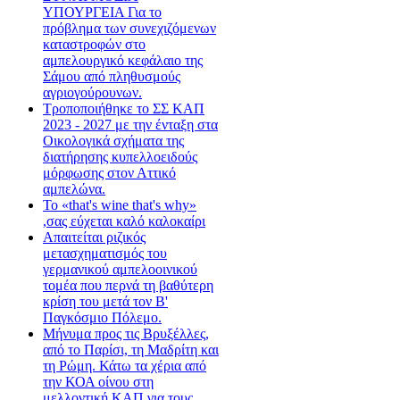
ΥΠΟΥΡΓΕΙΑ Για το
πρόβλημα των συνεχιζόμενων
καταστροφών στο
αμπελουργικό κεφάλαιο της
Σάμου από πληθυσμούς
αγριογούρουνων.
Τροποποιήθηκε το ΣΣ ΚΑΠ
2023 - 2027 με την ένταξη στα
Οικολογικά σχήματα της
διατήρησης κυπελλοειδούς
μόρφωσης στον Αττικό
αμπελώνα.
Το «that's wine that's why»
,σας εύχεται καλό καλοκαίρι
Απαιτείται ριζικός
μετασχηματισμός του
γερμανικού αμπελοοινικού
τομέα που περνά τη βαθύτερη
κρίση του μετά τον Β'
Παγκόσμιο Πόλεμο.
Μήνυμα προς τις Βρυξέλλες,
από το Παρίσι, τη Μαδρίτη και
τη Ρώμη. Κάτω τα χέρια από
την ΚΟΑ οίνου στη
μελλοντική ΚΑΠ για τους