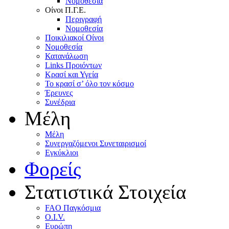
Nομοθεσία
Oίνοι Π.Γ.E.
Περιγραφή
Νομοθεσία
Ποικιλιακοί Oίνοι
Nομοθεσία
Κατανάλωση
Links Προιόντων
Κρασί και Υγεία
To κρασί σ’ όλο τον κόσμο
Έρευνες
Συνέδρια
Μέλη
Mέλη
Συνεργαζόμενοι Συνεταιρισμοί
Εγκύκλιοι
Φορείς
Στατιστικά Στοιχεία
FAO Παγκόσμια
O.I.V.
Ευρώπη