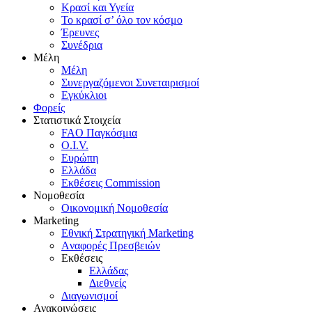
Κρασί και Υγεία
To κρασί σ’ όλο τον κόσμο
Έρευνες
Συνέδρια
Μέλη
Mέλη
Συνεργαζόμενοι Συνεταιρισμοί
Εγκύκλιοι
Φορείς
Στατιστικά Στοιχεία
FAO Παγκόσμια
O.I.V.
Ευρώπη
Ελλάδα
Eκθέσεις Commission
Νομοθεσία
Οικονομική Νομοθεσία
Marketing
Eθνική Στρατηγική Marketing
Aναφορές Πρεσβειών
Eκθέσεις
Eλλάδας
Διεθνείς
Διαγωνισμοί
Ανακοινώσεις