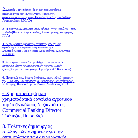
2.
Σκοπός , αποδέκτες, όροι και προϋποθέσεις
βιωσιμότητας και ανταγωνιστικότητας της
αμπελοκαλλιέργειας στην Ελλάδα
(Κώστας Ευσταθίου,
Αντιπρόεδρος ΕΔΟΑΟ)
3. Η αμπελοκαλλιέργεια, στον κόσμο, στην Ευρώπη , στην
Ελλάδα(Παύλος Καρανικόλας, Αναπληρωτής καθηγητής
ΓΠΑ)
4.
Διαρθρωτικά χαρακτηριστικά της ελληνικής
αμπελουργίας - υφιστάμενη κατάσταση -
Συμπεράσματα (Παρασκευάς Κορδοπάτης, Διευθυντής
ΚΕΟΣΟΕ)
5. Αντιπροσωπευτικά παραδείγματα οικονομικών
αποτελεσμάτων σε διαφορετικές αμπελουργικές
ζώνες(Σταμάτης Γεωργάκης, Πρόεδρος ΑΣ Κορωπίου)
6.
Πολιτικές γης, δίκαιο διαδοχής, χωροταξικό χρήσεων
γης – Το γαλλικό παράδειγμα (Θεόδωρος Γεωργόπουλος ,
Καθηγητής Πανεπιστημίου Reims, Διευθυντής Σ.Ε.Ο)
Χρηματοδότηση και
7.
χρηματοδοτικά εργαλεία αγροτικού
τομέα (Νικόλαος Ντζιαχρήστας,
Commercial Banking Director
Τράπεζας Πειραιώς)
8. Πολιτικές δημιουργίας
συλλογικών σχημάτων για την
αντιμετώπιση των διαρθρωτικών