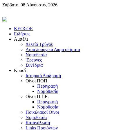
Σάββατο, 08 Αύγουστος 2026
KEOΣOE
Ειδήσεις
Αμπέλι
Δελτία Τρύγου
Αμπελουργικά Διαμερίσματα
Nομοθεσία
'Eρευνες
Συνέδρια
Κρασί
Iστορική Διαδρομή
Oίνοι ΠOΠ
Περιγραφή
Nομοθεσία
Oίνοι Π.Γ.E.
Περιγραφή
Νομοθεσία
Ποικιλιακοί Oίνοι
Nομοθεσία
Κατανάλωση
Links Προιόντων