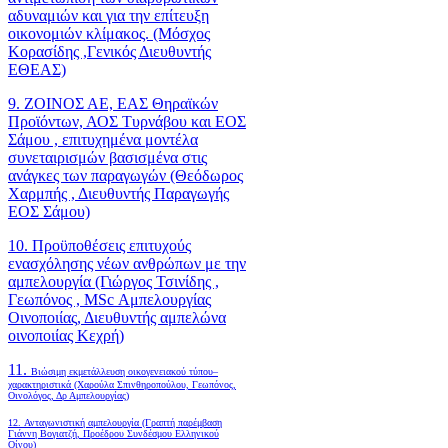
αδυναμιών και για την επίτευξη
οικονομιών κλίμακος. (Μόσχος
Κορασίδης ,Γενικός Διευθυντής
ΕΘΕΑΣ)
9. ΖΟΙΝΟΣ ΑΕ, ΕΑΣ Θηραϊκών
Προϊόντων, ΑΟΣ Τυρνάβου και ΕΟΣ
Σάμου , επιτυχημένα μοντέλα
συνεταιρισμών βασισμένα στις
ανάγκες των παραγωγών (Θεόδωρος
Χαρμπής , Διευθυντής Παραγωγής
ΕΟΣ Σάμου)
10. Προϋποθέσεις επιτυχούς
ενασχόλησης νέων ανθρώπων με την
αμπελουργία (Γιώργος Τσινίδης ,
Γεωπόνος , MSc Αμπελουργίας
Οινοποιίας, Διευθυντής αμπελώνα
οινοποιίας Κεχρή)
11.
Βιώσιμη εκμετάλλευση οικογενειακού τύπου–
χαρακτηριστικά (Χαρούλα Σπινθηροπούλου, Γεωπόνος,
Οινολόγος, Δρ Αμπελουργίας)
12. Ανταγωνιστική αμπελουργία (Γραπτή παρέμβαση
Γιάννη Βογιατζή, Προέδρου Συνδέσμου Ελληνικού
Οίνου)