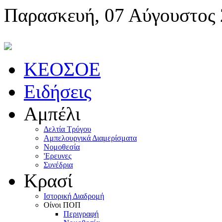
Παρασκευή, 07 Αύγουστος
KEOΣOE
Ειδήσεις
Αμπέλι
Δελτία Τρύγου
Αμπελουργικά Διαμερίσματα
Nομοθεσία
'Eρευνες
Συνέδρια
Κρασί
Iστορική Διαδρομή
Oίνοι ΠOΠ
Περιγραφή