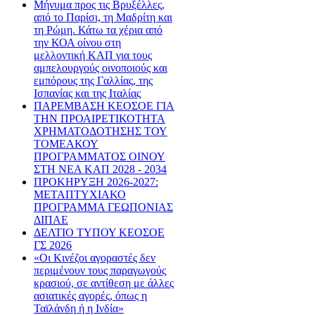
Μήνυμα προς τις Βρυξέλλες,
από το Παρίσι, τη Μαδρίτη και
τη Ρώμη. Κάτω τα χέρια από
την ΚΟΑ οίνου στη
μελλοντική ΚΑΠ για τους
αμπελουργούς οινοποιούς και
εμπόρους της Γαλλίας, της
Ισπανίας και της Ιταλίας
ΠΑΡΕΜΒΑΣΗ ΚΕΟΣΟΕ ΓΙΑ
ΤΗΝ ΠΡΟΑΙΡΕΤΙΚΟΤΗΤΑ
ΧΡΗΜΑΤΟΔΟΤΗΣΗΣ ΤΟΥ
ΤΟΜΕΑΚΟΥ
ΠΡΟΓΡΑΜΜΑΤΟΣ ΟΙΝΟΥ
ΣΤΗ ΝΕΑ ΚΑΠ 2028 - 2034
ΠΡΟΚΗΡΥΞΗ 2026-2027:
ΜΕΤΑΠΤΥΧΙΑΚΟ
ΠΡΟΓΡΑΜΜΑ ΓΕΩΠΟΝΙΑΣ
ΔΙΠΑΕ
ΔΕΛΤΙΟ ΤΥΠΟΥ ΚΕΟΣΟΕ
ΓΣ 2026
«Οι Κινέζοι αγοραστές δεν
περιμένουν τους παραγωγούς
κρασιού, σε αντίθεση με άλλες
ασιατικές αγορές, όπως η
Ταϊλάνδη ή η Ινδία»