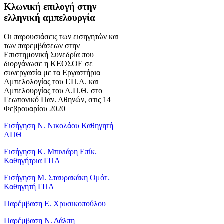
Κλωνική επιλογή στην
ελληνική αμπελουργία
Οι παρουσιάσεις των εισηγητών και
των παρεμβάσεων στην
Επιστημονική Συνεδρία που
διοργάνωσε η ΚΕΟΣΟΕ σε
συνεργασία με τα Εργαστήρια
Αμπελολογίας του Γ.Π.Α. και
Αμπελουργίας του Α.Π.Θ. στο
Γεωπονικό Παν. Αθηνών, στις 14
Φεβρουαρίου 2020
Εισήγηση Ν. Νικολάου Καθηγητή
ΑΠΘ
Εισήγηση Κ. Μπινιάρη Επίκ.
Καθηγήτρια ΓΠΑ
Εισήγηση Μ. Σταυρακάκη Ομότ.
Καθηγητή ΓΠΑ
Παρέμβαση Ε. Χρυσικοπούλου
Παρέμβαση Ν. Δάλπη