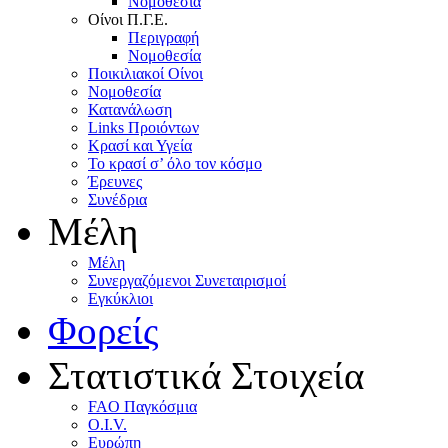
Nομοθεσία
Oίνοι Π.Γ.E.
Περιγραφή
Νομοθεσία
Ποικιλιακοί Oίνοι
Nομοθεσία
Κατανάλωση
Links Προιόντων
Κρασί και Υγεία
To κρασί σ’ όλο τον κόσμο
Έρευνες
Συνέδρια
Μέλη
Mέλη
Συνεργαζόμενοι Συνεταιρισμοί
Εγκύκλιοι
Φορείς
Στατιστικά Στοιχεία
FAO Παγκόσμια
O.I.V.
Ευρώπη