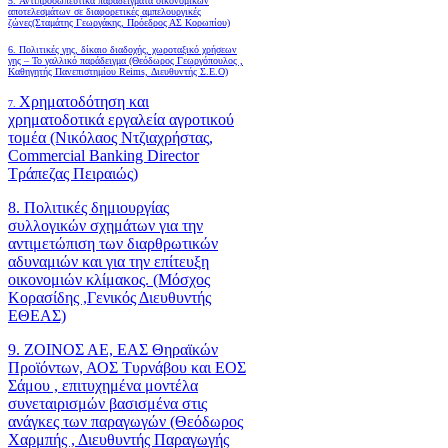
5. Αντιπροσωπευτικά παραδείγματα οικονομικών
αποτελεσμάτων σε διαφορετικές αμπελουργικές
ζώνες(Σταμάτης Γεωργάκης, Πρόεδρος ΑΣ Κορωπίου)
6.
Πολιτικές γης, δίκαιο διαδοχής, χωροταξικό χρήσεων
γης – Το γαλλικό παράδειγμα (Θεόδωρος Γεωργόπουλος ,
Καθηγητής Πανεπιστημίου Reims, Διευθυντής Σ.Ε.Ο)
Χρηματοδότηση και
7.
χρηματοδοτικά εργαλεία αγροτικού
τομέα (Νικόλαος Ντζιαχρήστας,
Commercial Banking Director
Τράπεζας Πειραιώς)
8. Πολιτικές δημιουργίας
συλλογικών σχημάτων για την
αντιμετώπιση των διαρθρωτικών
αδυναμιών και για την επίτευξη
οικονομιών κλίμακος. (Μόσχος
Κορασίδης ,Γενικός Διευθυντής
ΕΘΕΑΣ)
9. ΖΟΙΝΟΣ ΑΕ, ΕΑΣ Θηραϊκών
Προϊόντων, ΑΟΣ Τυρνάβου και ΕΟΣ
Σάμου , επιτυχημένα μοντέλα
συνεταιρισμών βασισμένα στις
ανάγκες των παραγωγών (Θεόδωρος
Χαρμπής , Διευθυντής Παραγωγής