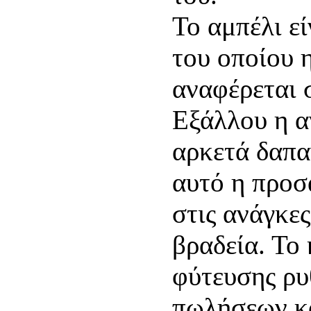
Το αμπέλι εί
του οποίου 
αναφέρεται σ
Εξάλλου η α
αρκετά δαπα
αυτό η προσ
στις ανάγκες
βραδεία. Το
φύτευσης ρυ
πωλήσεων κα