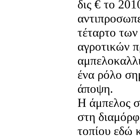
δις € το 201
αντιπροσωπε
τέταρτο των
αγροτικών π
αμπελοκαλλι
ένα ρόλο ση
άποψη.
Η άμπελος σ
στη διαμόρ
τοπίου εδώ κ