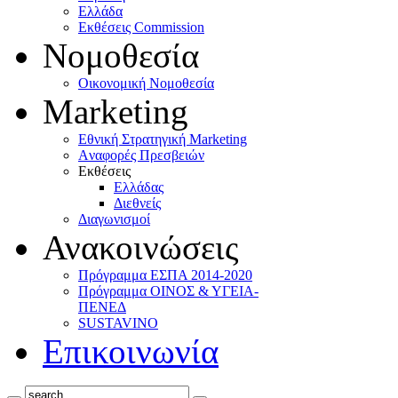
Ελλάδα
Eκθέσεις Commission
Νομοθεσία
Οικονομική Νομοθεσία
Marketing
Eθνική Στρατηγική Marketing
Aναφορές Πρεσβειών
Eκθέσεις
Eλλάδας
Διεθνείς
Διαγωνισμοί
Ανακοινώσεις
Πρόγραμμα ΕΣΠΑ 2014-2020
Πρόγραμμα ΟΙΝΟΣ & ΥΓΕΙΑ-
ΠΕΝΕΔ
SUSTAVINO
Επικοινωνία