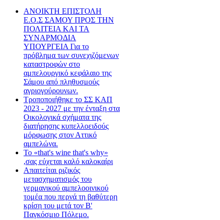
ΑΝΟΙΚΤΗ ΕΠΙΣΤΟΛΗ
Ε.Ο.Σ ΣΑΜΟΥ ΠΡΟΣ ΤΗΝ
ΠΟΛΙΤΕΙΑ ΚΑΙ ΤΑ
ΣΥΝΑΡΜΟΔΙΑ
ΥΠΟΥΡΓΕΙΑ Για το
πρόβλημα των συνεχιζόμενων
καταστροφών στο
αμπελουργικό κεφάλαιο της
Σάμου από πληθυσμούς
αγριογούρουνων.
Τροποποιήθηκε το ΣΣ ΚΑΠ
2023 - 2027 με την ένταξη στα
Οικολογικά σχήματα της
διατήρησης κυπελλοειδούς
μόρφωσης στον Αττικό
αμπελώνα.
Το «that's wine that's why»
,σας εύχεται καλό καλοκαίρι
Απαιτείται ριζικός
μετασχηματισμός του
γερμανικού αμπελοοινικού
τομέα που περνά τη βαθύτερη
κρίση του μετά τον Β'
Παγκόσμιο Πόλεμο.