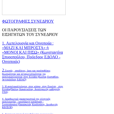
ΦΩΤΟΓΡΑΦΙΕΣ ΣΥΝΕΔΡΙΟΥ
ΟΙ ΠΑΡΟΥΣΙΑΣΕΙΣ ΤΩΝ
ΕΙΣΗΓΗΤΩΝ ΤΟΥ ΣΥΝΕΔΡΙΟΥ
1. Αμπελουργία και Οινοποιία :
«ΜΑΖΙ ΚΑΙ ΜΠΡΟΣΤΑ» ή
«ΜΟΝΟΙ ΚΑΙ ΠΙΣΩ» (Κωνσταντίνα
Σπυροπούλου, Πρόεδρος ΕΔΟΑΟ -
Οινοποιός)
2.
Σκοπός , αποδέκτες, όροι και προϋποθέσεις
βιωσιμότητας και ανταγωνιστικότητας της
αμπελοκαλλιέργειας στην Ελλάδα
(Κώστας Ευσταθίου,
Αντιπρόεδρος ΕΔΟΑΟ)
3. Η αμπελοκαλλιέργεια, στον κόσμο, στην Ευρώπη , στην
Ελλάδα(Παύλος Καρανικόλας, Αναπληρωτής καθηγητής
ΓΠΑ)
4.
Διαρθρωτικά χαρακτηριστικά της ελληνικής
αμπελουργίας - υφιστάμενη κατάσταση -
Συμπεράσματα (Παρασκευάς Κορδοπάτης, Διευθυντής
ΚΕΟΣΟΕ)