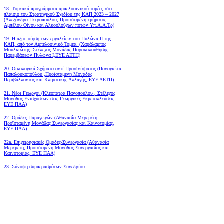
18. Tομεακά προγράμματα αμπελοοινικού τομέα, στο
πλαίσιο του Στρατηγικού Σχεδίου της ΚΑΠ 2023 – 2027
(Αλεξάνδρα Πετροπούλου, Προϊσταμένη τμήματος
Αμπέλου Οίνου και Αλκοολούχων ποτών Υπ.Α.Α.Τρ)
19.
Η αξιοποίηση των εργαλείων του Πυλώνα ΙΙ της
ΚΑΠ, από τον Αμπελοοινικό Τομέα.
(Χαράλαμπος
Μουλκιώτης ,Στέλεχος Μονάδας Παρακολούθησης
Παρεμβάσεων Πυλώνα Ι,ΕΥΕ ΑΕΤΠ)
20. Οικολογικά Σχήματα αντί Πρασινίσματος (Παναγιώτα
Παπαλουκοπούλου ,Προϊσταμένη Μονάδας
Περιβάλλοντος και Κλιματικής Αλλαγής, ΕΥΕ ΑΕΤΠ)
21. Νέοι Γεωργοί (Κλεοπάτρα Πανοπούλου , Στέλεχος
Μονάδας Ενισχύσεων στις Γεωργικές Εκμεταλλεύσεις,
ΕΥΕ ΠΑΑ)
22. Ομάδες Παραγωγών (Αθανασία Μερεμέτη,
Προϊσταμένη Μονάδας Συνεργασίας και Καινοτομίας,
ΕΥΕ ΠΑΑ)
22a. Επιχειρησιακές Ομάδες-Συνεργασία (Αθανασία
Μερεμέτη, Προϊσταμένη Μονάδας Συνεργασίας και
Καινοτομίας, ΕΥΕ ΠΑΑ)
23. Σύνοψη συμπερασμάτων Συνεδρίου