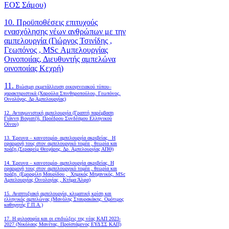
ΕΟΣ Σάμου)
10. Προϋποθέσεις επιτυχούς
ενασχόλησης νέων ανθρώπων με την
αμπελουργία (Γιώργος Τσινίδης ,
Γεωπόνος , MSc Αμπελουργίας
Οινοποιίας, Διευθυντής αμπελώνα
οινοποιίας Κεχρή)
11.
Βιώσιμη εκμετάλλευση οικογενειακού τύπου–
χαρακτηριστικά (Χαρούλα Σπινθηροπούλου, Γεωπόνος,
Οινολόγος, Δρ Αμπελουργίας)
12. Ανταγωνιστική αμπελουργία (Γραπτή παρέμβαση
Γιάννη Βογιατζή, Προέδρου Συνδέσμου Ελληνικού
Οίνου)
13. Έρευνα – καινοτομία- αμπελουργία ακριβείας. Η
εφαρμογή τους στον αμπελουργικό τομέα , θεωρία και
πράξη.(Σεραφείμ Θεοχάρης, Δρ. Αμπελουργίας ΑΠΘ)
14. Έρευνα – καινοτομία- αμπελουργία ακριβείας. Η
εφαρμογή τους στον αμπελουργικό τομέα , θεωρία και
πράξη. (Εμορφίλη Μαυρίδου , Χημικός Μηχανικός, MSc
Αμπελουργίας Οινολογίας , Κτήμα Άλφα)
15. Αναπτυξιακή αμπελουργία, κλιματική κρίση και
ελληνικός αμπελώνας (Μανόλης Σταυρακάκης, Ομότιμος
καθηγητής Γ.Π.Α.)
17. Η φιλοσοφία και οι επιδιώξεις της νέας ΚΑΠ 2023-
2027 (Νικόλαος Μανέτας, Προϊστάμενος ΕΥΔ ΣΣ ΚΑΠ)