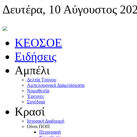
Δευτέρα, 10 Αύγουστος 20
KEOΣOE
Ειδήσεις
Αμπέλι
Δελτία Τρύγου
Αμπελουργικά Διαμερίσματα
Nομοθεσία
'Eρευνες
Συνέδρια
Κρασί
Iστορική Διαδρομή
Oίνοι ΠOΠ
Περιγραφή