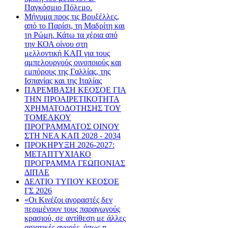
Παγκόσμιο Πόλεμο.
Μήνυμα προς τις Βρυξέλλες,
από το Παρίσι, τη Μαδρίτη και
τη Ρώμη. Κάτω τα χέρια από
την ΚΟΑ οίνου στη
μελλοντική ΚΑΠ για τους
αμπελουργούς οινοποιούς και
εμπόρους της Γαλλίας, της
Ισπανίας και της Ιταλίας
ΠΑΡΕΜΒΑΣΗ ΚΕΟΣΟΕ ΓΙΑ
ΤΗΝ ΠΡΟΑΙΡΕΤΙΚΟΤΗΤΑ
ΧΡΗΜΑΤΟΔΟΤΗΣΗΣ ΤΟΥ
ΤΟΜΕΑΚΟΥ
ΠΡΟΓΡΑΜΜΑΤΟΣ ΟΙΝΟΥ
ΣΤΗ ΝΕΑ ΚΑΠ 2028 - 2034
ΠΡΟΚΗΡΥΞΗ 2026-2027:
ΜΕΤΑΠΤΥΧΙΑΚΟ
ΠΡΟΓΡΑΜΜΑ ΓΕΩΠΟΝΙΑΣ
ΔΙΠΑΕ
ΔΕΛΤΙΟ ΤΥΠΟΥ ΚΕΟΣΟΕ
ΓΣ 2026
«Οι Κινέζοι αγοραστές δεν
περιμένουν τους παραγωγούς
κρασιού, σε αντίθεση με άλλες
ασιατικές αγορές, όπως η