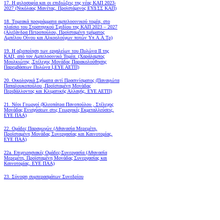
17. Η φιλοσοφία και οι επιδιώξεις της νέας ΚΑΠ 2023-
2027 (Νικόλαος Μανέτας, Προϊστάμενος ΕΥΔ ΣΣ ΚΑΠ)
18. Tομεακά προγράμματα αμπελοοινικού τομέα, στο
πλαίσιο του Στρατηγικού Σχεδίου της ΚΑΠ 2023 – 2027
(Αλεξάνδρα Πετροπούλου, Προϊσταμένη τμήματος
Αμπέλου Οίνου και Αλκοολούχων ποτών Υπ.Α.Α.Τρ)
19.
Η αξιοποίηση των εργαλείων του Πυλώνα ΙΙ της
ΚΑΠ, από τον Αμπελοοινικό Τομέα.
(Χαράλαμπος
Μουλκιώτης ,Στέλεχος Μονάδας Παρακολούθησης
Παρεμβάσεων Πυλώνα Ι,ΕΥΕ ΑΕΤΠ)
20. Οικολογικά Σχήματα αντί Πρασινίσματος (Παναγιώτα
Παπαλουκοπούλου ,Προϊσταμένη Μονάδας
Περιβάλλοντος και Κλιματικής Αλλαγής, ΕΥΕ ΑΕΤΠ)
21. Νέοι Γεωργοί (Κλεοπάτρα Πανοπούλου , Στέλεχος
Μονάδας Ενισχύσεων στις Γεωργικές Εκμεταλλεύσεις,
ΕΥΕ ΠΑΑ)
22. Ομάδες Παραγωγών (Αθανασία Μερεμέτη,
Προϊσταμένη Μονάδας Συνεργασίας και Καινοτομίας,
ΕΥΕ ΠΑΑ)
22a. Επιχειρησιακές Ομάδες-Συνεργασία (Αθανασία
Μερεμέτη, Προϊσταμένη Μονάδας Συνεργασίας και
Καινοτομίας, ΕΥΕ ΠΑΑ)
23. Σύνοψη συμπερασμάτων Συνεδρίου