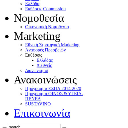
Ελλάδα
Eκθέσεις Commission
Νομοθεσία
Οικονομική Νομοθεσία
Marketing
Eθνική Στρατηγική Marketing
Aναφορές Πρεσβειών
Eκθέσεις
Eλλάδας
Διεθνείς
Διαγωνισμοί
Ανακοινώσεις
Πρόγραμμα ΕΣΠΑ 2014-2020
Πρόγραμμα ΟΙΝΟΣ & ΥΓΕΙΑ-
ΠΕΝΕΔ
SUSTAVINO
Επικοινωνία