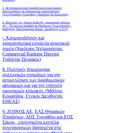
5. Αντιπροσωπευτικά παραδείγματα οικονομικών
αποτελεσμάτων σε διαφορετικές αμπελουργικές
ζώνες(Σταμάτης Γεωργάκης, Πρόεδρος ΑΣ Κορωπίου)
6.
Πολιτικές γης, δίκαιο διαδοχής, χωροταξικό χρήσεων
γης – Το γαλλικό παράδειγμα (Θεόδωρος Γεωργόπουλος ,
Καθηγητής Πανεπιστημίου Reims, Διευθυντής Σ.Ε.Ο)
Χρηματοδότηση και
7.
χρηματοδοτικά εργαλεία αγροτικού
τομέα (Νικόλαος Ντζιαχρήστας,
Commercial Banking Director
Τράπεζας Πειραιώς)
8. Πολιτικές δημιουργίας
συλλογικών σχημάτων για την
αντιμετώπιση των διαρθρωτικών
αδυναμιών και για την επίτευξη
οικονομιών κλίμακος. (Μόσχος
Κορασίδης ,Γενικός Διευθυντής
ΕΘΕΑΣ)
9. ΖΟΙΝΟΣ ΑΕ, ΕΑΣ Θηραϊκών
Προϊόντων, ΑΟΣ Τυρνάβου και ΕΟΣ
Σάμου , επιτυχημένα μοντέλα
συνεταιρισμών βασισμένα στις
ανάγκες των παραγωγών (Θεόδωρος