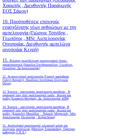
Χαρμπής , Διευθυντής Παραγωγής
ΕΟΣ Σάμου)
10. Προϋποθέσεις επιτυχούς
ενασχόλησης νέων ανθρώπων με την
αμπελουργία (Γιώργος Τσινίδης ,
Γεωπόνος , MSc Αμπελουργίας
Οινοποιίας, Διευθυντής αμπελώνα
οινοποιίας Κεχρή)
11.
Βιώσιμη εκμετάλλευση οικογενειακού τύπου–
χαρακτηριστικά (Χαρούλα Σπινθηροπούλου, Γεωπόνος,
Οινολόγος, Δρ Αμπελουργίας)
12. Ανταγωνιστική αμπελουργία (Γραπτή παρέμβαση
Γιάννη Βογιατζή, Προέδρου Συνδέσμου Ελληνικού
Οίνου)
13. Έρευνα – καινοτομία- αμπελουργία ακριβείας. Η
εφαρμογή τους στον αμπελουργικό τομέα , θεωρία και
πράξη.(Σεραφείμ Θεοχάρης, Δρ. Αμπελουργίας ΑΠΘ)
14. Έρευνα – καινοτομία- αμπελουργία ακριβείας. Η
εφαρμογή τους στον αμπελουργικό τομέα , θεωρία και
πράξη. (Εμορφίλη Μαυρίδου , Χημικός Μηχανικός, MSc
Αμπελουργίας Οινολογίας , Κτήμα Άλφα)
15. Αναπτυξιακή αμπελουργία, κλιματική κρίση και
ελληνικός αμπελώνας (Μανόλης Σταυρακάκης, Ομότιμος
καθηγητής Γ.Π.Α.)