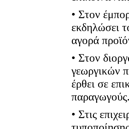
•
Στον έμπορ
εκδηλώσει τ
αγορά προϊό
•
Στον διορ
γεωργικών π
έρθει σε επι
παραγωγούς
•
Στις επιχε
τυποποίησης