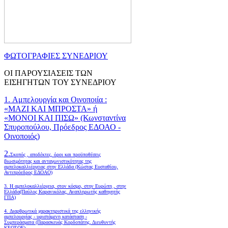
ΦΩΤΟΓΡΑΦΙΕΣ ΣΥΝΕΔΡΙΟΥ
ΟΙ ΠΑΡΟΥΣΙΑΣΕΙΣ ΤΩΝ
ΕΙΣΗΓΗΤΩΝ ΤΟΥ ΣΥΝΕΔΡΙΟΥ
1. Αμπελουργία και Οινοποιία :
«ΜΑΖΙ ΚΑΙ ΜΠΡΟΣΤΑ» ή
«ΜΟΝΟΙ ΚΑΙ ΠΙΣΩ» (Κωνσταντίνα
Σπυροπούλου, Πρόεδρος ΕΔΟΑΟ -
Οινοποιός)
2.
Σκοπός , αποδέκτες, όροι και προϋποθέσεις
βιωσιμότητας και ανταγωνιστικότητας της
αμπελοκαλλιέργειας στην Ελλάδα
(Κώστας Ευσταθίου,
Αντιπρόεδρος ΕΔΟΑΟ)
3. Η αμπελοκαλλιέργεια, στον κόσμο, στην Ευρώπη , στην
Ελλάδα(Παύλος Καρανικόλας, Αναπληρωτής καθηγητής
ΓΠΑ)
4.
Διαρθρωτικά χαρακτηριστικά της ελληνικής
αμπελουργίας - υφιστάμενη κατάσταση -
Συμπεράσματα (Παρασκευάς Κορδοπάτης, Διευθυντής
ΚΕΟΣΟΕ)