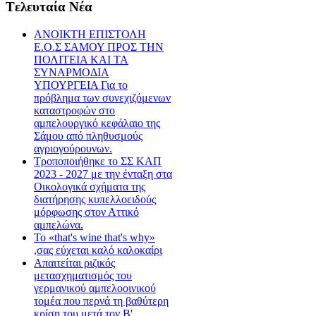
Tελευταία Nέα
ΑΝΟΙΚΤΗ ΕΠΙΣΤΟΛΗ
Ε.Ο.Σ ΣΑΜΟΥ ΠΡΟΣ ΤΗΝ
ΠΟΛΙΤΕΙΑ ΚΑΙ ΤΑ
ΣΥΝΑΡΜΟΔΙΑ
ΥΠΟΥΡΓΕΙΑ Για το
πρόβλημα των συνεχιζόμενων
καταστροφών στο
αμπελουργικό κεφάλαιο της
Σάμου από πληθυσμούς
αγριογούρουνων.
Τροποποιήθηκε το ΣΣ ΚΑΠ
2023 - 2027 με την ένταξη στα
Οικολογικά σχήματα της
διατήρησης κυπελλοειδούς
μόρφωσης στον Αττικό
αμπελώνα.
Το «that's wine that's why»
,σας εύχεται καλό καλοκαίρι
Απαιτείται ριζικός
μετασχηματισμός του
γερμανικού αμπελοοινικού
τομέα που περνά τη βαθύτερη
κρίση του μετά τον Β'