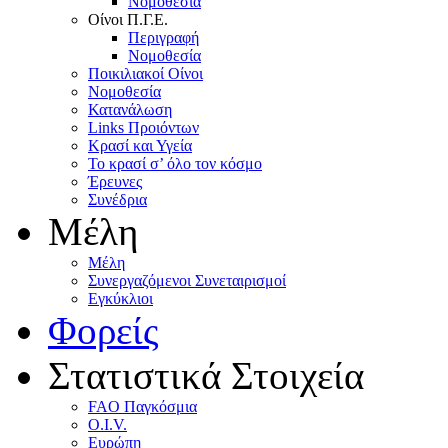
Nομοθεσία
Oίνοι Π.Γ.E.
Περιγραφή
Νομοθεσία
Ποικιλιακοί Oίνοι
Nομοθεσία
Κατανάλωση
Links Προιόντων
Κρασί και Υγεία
To κρασί σ’ όλο τον κόσμο
Έρευνες
Συνέδρια
Μέλη
Mέλη
Συνεργαζόμενοι Συνεταιρισμοί
Εγκύκλιοι
Φορείς
Στατιστικά Στοιχεία
FAO Παγκόσμια
O.I.V.
Ευρώπη