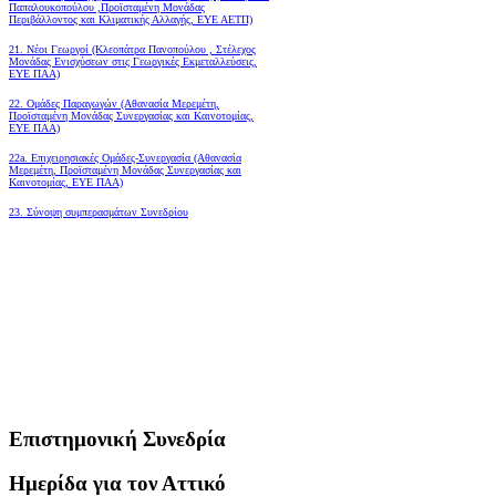
Παπαλουκοπούλου ,Προϊσταμένη Μονάδας
Περιβάλλοντος και Κλιματικής Αλλαγής, ΕΥΕ ΑΕΤΠ)
21. Νέοι Γεωργοί (Κλεοπάτρα Πανοπούλου , Στέλεχος
Μονάδας Ενισχύσεων στις Γεωργικές Εκμεταλλεύσεις,
ΕΥΕ ΠΑΑ)
22. Ομάδες Παραγωγών (Αθανασία Μερεμέτη,
Προϊσταμένη Μονάδας Συνεργασίας και Καινοτομίας,
ΕΥΕ ΠΑΑ)
22a. Επιχειρησιακές Ομάδες-Συνεργασία (Αθανασία
Μερεμέτη, Προϊσταμένη Μονάδας Συνεργασίας και
Καινοτομίας, ΕΥΕ ΠΑΑ)
23. Σύνοψη συμπερασμάτων Συνεδρίου
Επιστημονική Συνεδρία
Ημερίδα για τον Αττικό