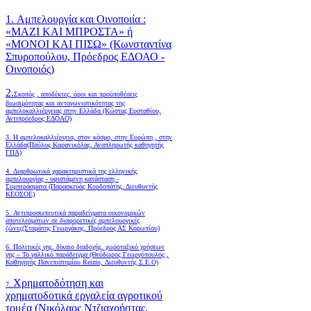
1. Αμπελουργία και Οινοποιία :
«ΜΑΖΙ ΚΑΙ ΜΠΡΟΣΤΑ» ή
«ΜΟΝΟΙ ΚΑΙ ΠΙΣΩ» (Κωνσταντίνα
Σπυροπούλου, Πρόεδρος ΕΔΟΑΟ -
Οινοποιός)
2.
Σκοπός , αποδέκτες, όροι και προϋποθέσεις
βιωσιμότητας και ανταγωνιστικότητας της
αμπελοκαλλιέργειας στην Ελλάδα
(Κώστας Ευσταθίου,
Αντιπρόεδρος ΕΔΟΑΟ)
3. Η αμπελοκαλλιέργεια, στον κόσμο, στην Ευρώπη , στην
Ελλάδα(Παύλος Καρανικόλας, Αναπληρωτής καθηγητής
ΓΠΑ)
4.
Διαρθρωτικά χαρακτηριστικά της ελληνικής
αμπελουργίας - υφιστάμενη κατάσταση -
Συμπεράσματα (Παρασκευάς Κορδοπάτης, Διευθυντής
ΚΕΟΣΟΕ)
5. Αντιπροσωπευτικά παραδείγματα οικονομικών
αποτελεσμάτων σε διαφορετικές αμπελουργικές
ζώνες(Σταμάτης Γεωργάκης, Πρόεδρος ΑΣ Κορωπίου)
6.
Πολιτικές γης, δίκαιο διαδοχής, χωροταξικό χρήσεων
γης – Το γαλλικό παράδειγμα (Θεόδωρος Γεωργόπουλος ,
Καθηγητής Πανεπιστημίου Reims, Διευθυντής Σ.Ε.Ο)
Χρηματοδότηση και
7.
χρηματοδοτικά εργαλεία αγροτικού
τομέα (Νικόλαος Ντζιαχρήστας,