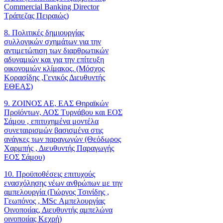
Commercial Banking Director
Τράπεζας Πειραιώς)
8. Πολιτικές δημιουργίας
συλλογικών σχημάτων για την
αντιμετώπιση των διαρθρωτικών
αδυναμιών και για την επίτευξη
οικονομιών κλίμακος. (Μόσχος
Κορασίδης ,Γενικός Διευθυντής
ΕΘΕΑΣ)
9. ΖΟΙΝΟΣ ΑΕ, ΕΑΣ Θηραϊκών
Προϊόντων, ΑΟΣ Τυρνάβου και ΕΟΣ
Σάμου , επιτυχημένα μοντέλα
συνεταιρισμών βασισμένα στις
ανάγκες των παραγωγών (Θεόδωρος
Χαρμπής , Διευθυντής Παραγωγής
ΕΟΣ Σάμου)
10. Προϋποθέσεις επιτυχούς
ενασχόλησης νέων ανθρώπων με την
αμπελουργία (Γιώργος Τσινίδης ,
Γεωπόνος , MSc Αμπελουργίας
Οινοποιίας, Διευθυντής αμπελώνα
οινοποιίας Κεχρή)