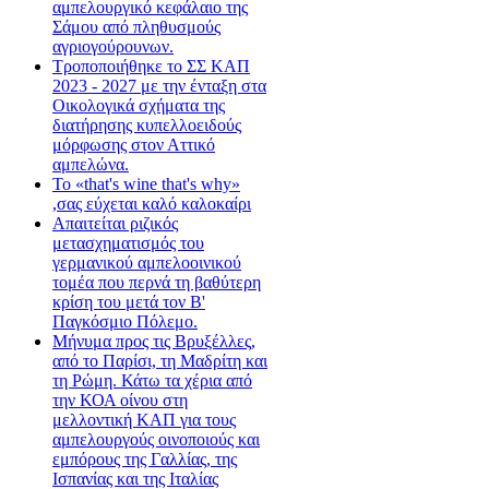
αμπελουργικό κεφάλαιο της
Σάμου από πληθυσμούς
αγριογούρουνων.
Τροποποιήθηκε το ΣΣ ΚΑΠ
2023 - 2027 με την ένταξη στα
Οικολογικά σχήματα της
διατήρησης κυπελλοειδούς
μόρφωσης στον Αττικό
αμπελώνα.
Το «that's wine that's why»
,σας εύχεται καλό καλοκαίρι
Απαιτείται ριζικός
μετασχηματισμός του
γερμανικού αμπελοοινικού
τομέα που περνά τη βαθύτερη
κρίση του μετά τον Β'
Παγκόσμιο Πόλεμο.
Μήνυμα προς τις Βρυξέλλες,
από το Παρίσι, τη Μαδρίτη και
τη Ρώμη. Κάτω τα χέρια από
την ΚΟΑ οίνου στη
μελλοντική ΚΑΠ για τους
αμπελουργούς οινοποιούς και
εμπόρους της Γαλλίας, της
Ισπανίας και της Ιταλίας