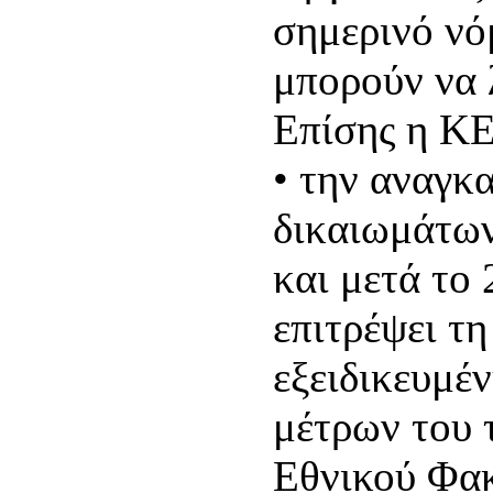
σημερινό νό
μπορούν να 
Επίσης η Κ
• την αναγκ
δικαιωμάτω
και μετά το 
επιτρέψει τη
εξειδικευμέ
μέτρων του 
Εθνικού Φακ