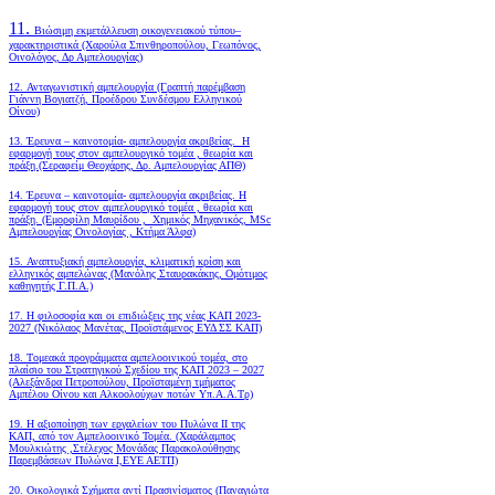
11.
Βιώσιμη εκμετάλλευση οικογενειακού τύπου–
χαρακτηριστικά (Χαρούλα Σπινθηροπούλου, Γεωπόνος,
Οινολόγος, Δρ Αμπελουργίας)
12. Ανταγωνιστική αμπελουργία (Γραπτή παρέμβαση
Γιάννη Βογιατζή, Προέδρου Συνδέσμου Ελληνικού
Οίνου)
13. Έρευνα – καινοτομία- αμπελουργία ακριβείας. Η
εφαρμογή τους στον αμπελουργικό τομέα , θεωρία και
πράξη.(Σεραφείμ Θεοχάρης, Δρ. Αμπελουργίας ΑΠΘ)
14. Έρευνα – καινοτομία- αμπελουργία ακριβείας. Η
εφαρμογή τους στον αμπελουργικό τομέα , θεωρία και
πράξη. (Εμορφίλη Μαυρίδου , Χημικός Μηχανικός, MSc
Αμπελουργίας Οινολογίας , Κτήμα Άλφα)
15. Αναπτυξιακή αμπελουργία, κλιματική κρίση και
ελληνικός αμπελώνας (Μανόλης Σταυρακάκης, Ομότιμος
καθηγητής Γ.Π.Α.)
17. Η φιλοσοφία και οι επιδιώξεις της νέας ΚΑΠ 2023-
2027 (Νικόλαος Μανέτας, Προϊστάμενος ΕΥΔ ΣΣ ΚΑΠ)
18. Tομεακά προγράμματα αμπελοοινικού τομέα, στο
πλαίσιο του Στρατηγικού Σχεδίου της ΚΑΠ 2023 – 2027
(Αλεξάνδρα Πετροπούλου, Προϊσταμένη τμήματος
Αμπέλου Οίνου και Αλκοολούχων ποτών Υπ.Α.Α.Τρ)
19.
Η αξιοποίηση των εργαλείων του Πυλώνα ΙΙ της
ΚΑΠ, από τον Αμπελοοινικό Τομέα.
(Χαράλαμπος
Μουλκιώτης ,Στέλεχος Μονάδας Παρακολούθησης
Παρεμβάσεων Πυλώνα Ι,ΕΥΕ ΑΕΤΠ)
20. Οικολογικά Σχήματα αντί Πρασινίσματος (Παναγιώτα