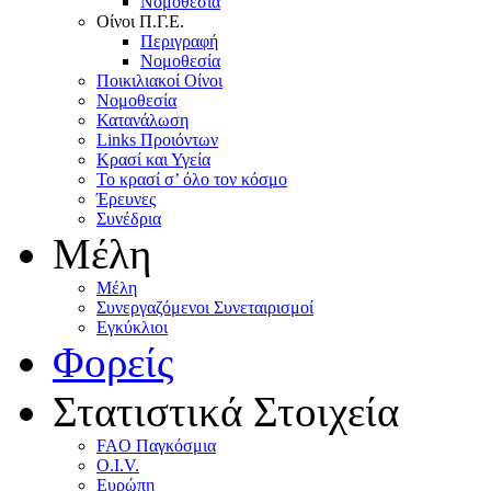
Nομοθεσία
Oίνοι Π.Γ.E.
Περιγραφή
Νομοθεσία
Ποικιλιακοί Oίνοι
Nομοθεσία
Κατανάλωση
Links Προιόντων
Κρασί και Υγεία
To κρασί σ’ όλο τον κόσμο
Έρευνες
Συνέδρια
Μέλη
Mέλη
Συνεργαζόμενοι Συνεταιρισμοί
Εγκύκλιοι
Φορείς
Στατιστικά Στοιχεία
FAO Παγκόσμια
O.I.V.
Ευρώπη