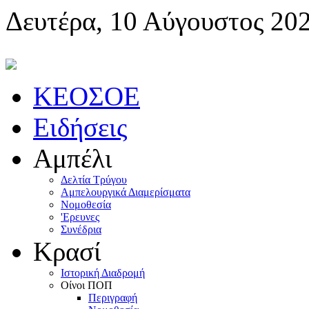
Δευτέρα, 10 Αύγουστος 20
KEOΣOE
Ειδήσεις
Αμπέλι
Δελτία Τρύγου
Αμπελουργικά Διαμερίσματα
Nομοθεσία
'Eρευνες
Συνέδρια
Κρασί
Iστορική Διαδρομή
Oίνοι ΠOΠ
Περιγραφή