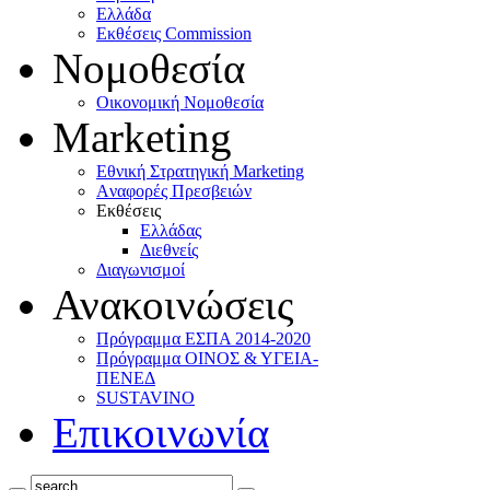
Ελλάδα
Eκθέσεις Commission
Νομοθεσία
Οικονομική Νομοθεσία
Marketing
Eθνική Στρατηγική Marketing
Aναφορές Πρεσβειών
Eκθέσεις
Eλλάδας
Διεθνείς
Διαγωνισμοί
Ανακοινώσεις
Πρόγραμμα ΕΣΠΑ 2014-2020
Πρόγραμμα ΟΙΝΟΣ & ΥΓΕΙΑ-
ΠΕΝΕΔ
SUSTAVINO
Επικοινωνία