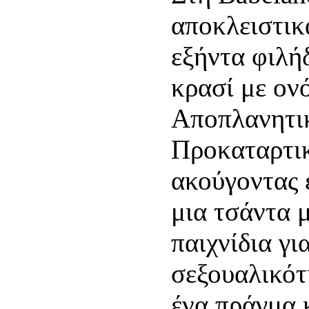
αποκλειστικ
εξήντα φιλή
κρασί με ον
Αποπλανητικ
Προκαταρτι
ακούγοντας 
μια τσάντα 
παιχνίδια γι
σεξουαλικότ
ένα πράγμα 