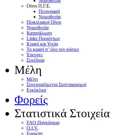
Nομοθεσία
Oίνοι Π.Γ.E.
Περιγραφή
Νομοθεσία
Ποικιλιακοί Oίνοι
Nομοθεσία
Κατανάλωση
Links Προιόντων
Κρασί και Υγεία
To κρασί σ’ όλο τον κόσμο
Έρευνες
Συνέδρια
Μέλη
Mέλη
Συνεργαζόμενοι Συνεταιρισμοί
Εγκύκλιοι
Φορείς
Στατιστικά Στοιχεία
FAO Παγκόσμια
O.I.V.
Ευρώπη