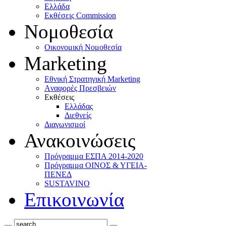
Ελλάδα
Eκθέσεις Commission
Νομοθεσία
Οικονομική Νομοθεσία
Marketing
Eθνική Στρατηγική Marketing
Aναφορές Πρεσβειών
Eκθέσεις
Eλλάδας
Διεθνείς
Διαγωνισμοί
Ανακοινώσεις
Πρόγραμμα ΕΣΠΑ 2014-2020
Πρόγραμμα ΟΙΝΟΣ & ΥΓΕΙΑ-
ΠΕΝΕΔ
SUSTAVINO
Επικοινωνία