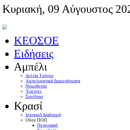
Κυριακή, 09 Αύγουστος 20
KEOΣOE
Ειδήσεις
Αμπέλι
Δελτία Τρύγου
Αμπελουργικά Διαμερίσματα
Nομοθεσία
'Eρευνες
Συνέδρια
Κρασί
Iστορική Διαδρομή
Oίνοι ΠOΠ
Περιγραφή