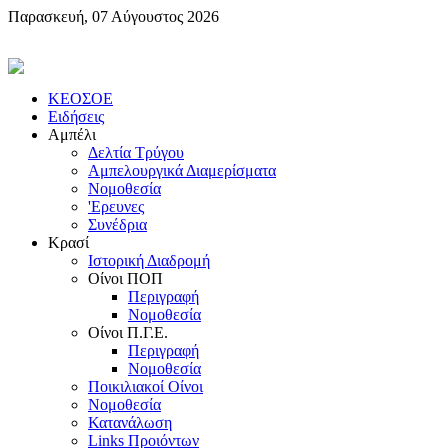
Παρασκευή, 07 Αύγουστος 2026
KEOΣOE
Ειδήσεις
Αμπέλι
Δελτία Τρύγου
Αμπελουργικά Διαμερίσματα
Nομοθεσία
'Eρευνες
Συνέδρια
Κρασί
Iστορική Διαδρομή
Oίνοι ΠOΠ
Περιγραφή
Nομοθεσία
Oίνοι Π.Γ.E.
Περιγραφή
Νομοθεσία
Ποικιλιακοί Oίνοι
Nομοθεσία
Κατανάλωση
Links Προιόντων