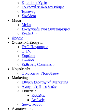
Κρασί και Υγεία
To κρασί σ’ όλο τον κόσμο
Έρευνες
Συνέδρια
Μέλη
Mέλη
Συνεργαζόμενοι Συνεταιρισμοί
Εγκύκλιοι
Φορείς
Στατιστικά Στοιχεία
FAO Παγκόσμια
O.I.V.
Ευρώπη
Ελλάδα
Eκθέσεις Commission
Νομοθεσία
Οικονομική Νομοθεσία
Marketing
Eθνική Στρατηγική Marketing
Aναφορές Πρεσβειών
Eκθέσεις
Eλλάδας
Διεθνείς
Διαγωνισμοί
Ανακοινώσεις