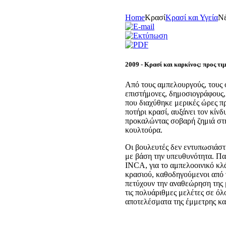
Home
Κρασί
Κρασί και Υγεία
Nέ
2009 - Kρασί και καρκίνος: προς τι
Από τους αμπελουργούς, τους ο
επιστήμονες, δημοσιογράφους,
που διαχύθηκε μερικές ώρες πρ
ποτήρι κρασί, αυξάνει τον κί
προκαλώντας σοβαρή ζημιά στη
κουλτούρα.
Οι βουλευτές δεν εντυπωσιάστ
με βάση την υπευθυνότητα. Πα
INCA, για το αμπελοοινικό κλά
κρασιού, καθοδηγούμενοι από τ
πετύχουν την αναθεώρηση της 
τις πολυάριθμες μελέτες σε όλ
αποτελέσματα της έμμετρης κα