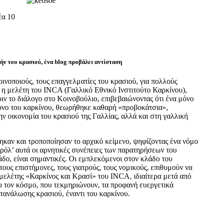
α 10
μήν του κρασιού, ένα blog προβάλει αντίσταση
ινοποιούς, τους επαγγελματίες του κρασιού, για πολλούς
 η μελέτη του INCA (Γαλλικό Εθνικό Ινστιτούτο Καρκίνου),
ιν το διάλογο στο Κοινοβούλιο, επιβεβαιώνοντας ότι ένα μόνο
νδυνο του καρκίνου, θεωρήθηκε καθαρή «προβοκάτσια»,
ν οικονομία του κρασιού της Γαλλίας, αλλά και στη γαλλική
ηκαν και τροποποίησαν το αρχικό κείμενο, ψηφίζοντας ένα νόμο
ρόλ’ αυτά οι αρνητικές συνέπειες των παρατηρήσεων του
δο, είναι σημαντικές. Οι εμπλεκόμενοι στον κλάδο του
ους επιστήμονες, τους γιατρούς, τους νομικούς, επιθυμούν να
μελέτης «Καρκίνος και Κρασί» του INCA, ιδιαίτερα μετά από
ο τον κόσμο, που τεκμηριώνουν, τα προφανή ευεργετικά
τανάλωσης κρασιού, έναντι του καρκίνου.