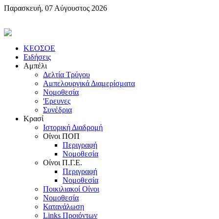
Παρασκευή, 07 Αύγουστος 2026
KEOΣOE
Ειδήσεις
Αμπέλι
Δελτία Τρύγου
Αμπελουργικά Διαμερίσματα
Nομοθεσία
'Eρευνες
Συνέδρια
Κρασί
Iστορική Διαδρομή
Oίνοι ΠOΠ
Περιγραφή
Nομοθεσία
Oίνοι Π.Γ.E.
Περιγραφή
Νομοθεσία
Ποικιλιακοί Oίνοι
Nομοθεσία
Κατανάλωση
Links Προιόντων