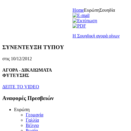
Home
Eυρώπη
Σουηδία
Η Σουηδική αγορά οίνων
ΣΥΝΕΝΤΕΥΞΗ ΤΥΠΟΥ
στις 10/12/2012
ΑΓΟΡΑ - ΔΙΚΑΙΩΜΑΤΑ
ΦΥΤΕΥΣΗΣ
ΔEITE TO VIDEO
Aναφορές Πρεσβειών
Eυρώπη
Γερμανία
Γαλλία
Bέλγιο
Pωσία