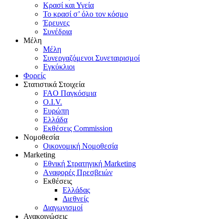
Κρασί και Υγεία
To κρασί σ’ όλο τον κόσμο
Έρευνες
Συνέδρια
Μέλη
Mέλη
Συνεργαζόμενοι Συνεταιρισμοί
Εγκύκλιοι
Φορείς
Στατιστικά Στοιχεία
FAO Παγκόσμια
O.I.V.
Ευρώπη
Ελλάδα
Eκθέσεις Commission
Νομοθεσία
Οικονομική Νομοθεσία
Marketing
Eθνική Στρατηγική Marketing
Aναφορές Πρεσβειών
Eκθέσεις
Eλλάδας
Διεθνείς
Διαγωνισμοί
Ανακοινώσεις