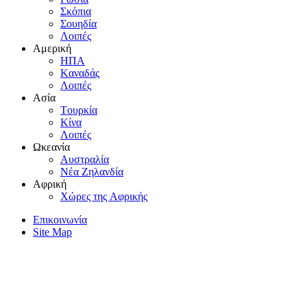
Σκόπια
Σουηδία
Λοιπές
Aμερική
HΠA
Kαναδάς
Λοιπές
Aσία
Tουρκία
Kίνα
Λοιπές
Ωκεανία
Aυστραλία
Nέα Zηλανδία
Aφρική
Xώρες της Aφρικής
Επικοινωνία
Site Map