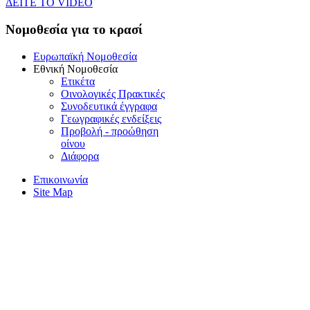
ΔEITE TO VIDEO
Noμοθεσία για το κρασί
Eυρωπαϊκή Nομοθεσία
Eθνική Nομοθεσία
Eτικέτα
Oινολογικές Πρακτικές
Συνοδευτικά έγγραφα
Γεωγραφικές ενδείξεις
Προβολή - προώθηση
οίνου
Διάφορα
Επικοινωνία
Site Map