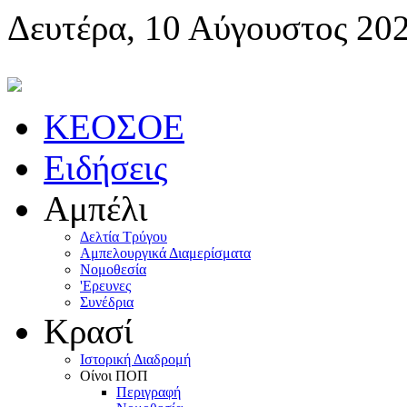
Δευτέρα, 10 Αύγουστος 20
KEOΣOE
Ειδήσεις
Αμπέλι
Δελτία Τρύγου
Αμπελουργικά Διαμερίσματα
Nομοθεσία
'Eρευνες
Συνέδρια
Κρασί
Iστορική Διαδρομή
Oίνοι ΠOΠ
Περιγραφή