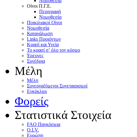
Nομοθεσία
Oίνοι Π.Γ.E.
Περιγραφή
Νομοθεσία
Ποικιλιακοί Oίνοι
Nομοθεσία
Κατανάλωση
Links Προιόντων
Κρασί και Υγεία
To κρασί σ’ όλο τον κόσμο
Έρευνες
Συνέδρια
Μέλη
Mέλη
Συνεργαζόμενοι Συνεταιρισμοί
Εγκύκλιοι
Φορείς
Στατιστικά Στοιχεία
FAO Παγκόσμια
O.I.V.
Ευρώπη