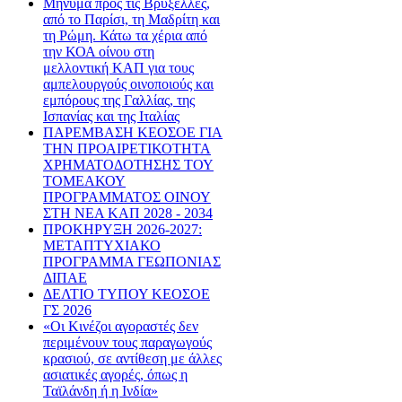
Μήνυμα προς τις Βρυξέλλες,
από το Παρίσι, τη Μαδρίτη και
τη Ρώμη. Κάτω τα χέρια από
την ΚΟΑ οίνου στη
μελλοντική ΚΑΠ για τους
αμπελουργούς οινοποιούς και
εμπόρους της Γαλλίας, της
Ισπανίας και της Ιταλίας
ΠΑΡΕΜΒΑΣΗ ΚΕΟΣΟΕ ΓΙΑ
ΤΗΝ ΠΡΟΑΙΡΕΤΙΚΟΤΗΤΑ
ΧΡΗΜΑΤΟΔΟΤΗΣΗΣ ΤΟΥ
ΤΟΜΕΑΚΟΥ
ΠΡΟΓΡΑΜΜΑΤΟΣ ΟΙΝΟΥ
ΣΤΗ ΝΕΑ ΚΑΠ 2028 - 2034
ΠΡΟΚΗΡΥΞΗ 2026-2027:
ΜΕΤΑΠΤΥΧΙΑΚΟ
ΠΡΟΓΡΑΜΜΑ ΓΕΩΠΟΝΙΑΣ
ΔΙΠΑΕ
ΔΕΛΤΙΟ ΤΥΠΟΥ ΚΕΟΣΟΕ
ΓΣ 2026
«Οι Κινέζοι αγοραστές δεν
περιμένουν τους παραγωγούς
κρασιού, σε αντίθεση με άλλες
ασιατικές αγορές, όπως η
Ταϊλάνδη ή η Ινδία»