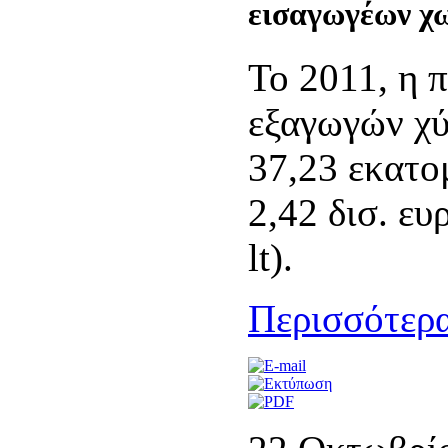
εισαγωγέων χ
Το 2011, η 
εξαγωγών χύ
37,23 εκατο
2,42 δισ. ευ
lt).
Περισσότερα