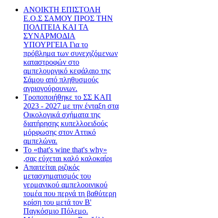
ΑΝΟΙΚΤΗ ΕΠΙΣΤΟΛΗ
Ε.Ο.Σ ΣΑΜΟΥ ΠΡΟΣ ΤΗΝ
ΠΟΛΙΤΕΙΑ ΚΑΙ ΤΑ
ΣΥΝΑΡΜΟΔΙΑ
ΥΠΟΥΡΓΕΙΑ Για το
πρόβλημα των συνεχιζόμενων
καταστροφών στο
αμπελουργικό κεφάλαιο της
Σάμου από πληθυσμούς
αγριογούρουνων.
Τροποποιήθηκε το ΣΣ ΚΑΠ
2023 - 2027 με την ένταξη στα
Οικολογικά σχήματα της
διατήρησης κυπελλοειδούς
μόρφωσης στον Αττικό
αμπελώνα.
Το «that's wine that's why»
,σας εύχεται καλό καλοκαίρι
Απαιτείται ριζικός
μετασχηματισμός του
γερμανικού αμπελοοινικού
τομέα που περνά τη βαθύτερη
κρίση του μετά τον Β'
Παγκόσμιο Πόλεμο.