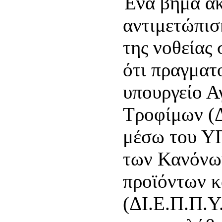
Ένα βήμα ακ
αντιμετώπισ
της νοθείας 
ότι πραγματ
υπουργείο Α
Τροφίμων (Δ
μέσω του Υ
των Κανόνων
προϊόντων 
(ΔΙ.Ε.Π.Π.Υ.