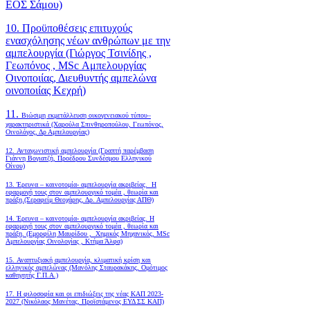
ΕΟΣ Σάμου)
10. Προϋποθέσεις επιτυχούς
ενασχόλησης νέων ανθρώπων με την
αμπελουργία (Γιώργος Τσινίδης ,
Γεωπόνος , MSc Αμπελουργίας
Οινοποιίας, Διευθυντής αμπελώνα
οινοποιίας Κεχρή)
11.
Βιώσιμη εκμετάλλευση οικογενειακού τύπου–
χαρακτηριστικά (Χαρούλα Σπινθηροπούλου, Γεωπόνος,
Οινολόγος, Δρ Αμπελουργίας)
12. Ανταγωνιστική αμπελουργία (Γραπτή παρέμβαση
Γιάννη Βογιατζή, Προέδρου Συνδέσμου Ελληνικού
Οίνου)
13. Έρευνα – καινοτομία- αμπελουργία ακριβείας. Η
εφαρμογή τους στον αμπελουργικό τομέα , θεωρία και
πράξη.(Σεραφείμ Θεοχάρης, Δρ. Αμπελουργίας ΑΠΘ)
14. Έρευνα – καινοτομία- αμπελουργία ακριβείας. Η
εφαρμογή τους στον αμπελουργικό τομέα , θεωρία και
πράξη. (Εμορφίλη Μαυρίδου , Χημικός Μηχανικός, MSc
Αμπελουργίας Οινολογίας , Κτήμα Άλφα)
15. Αναπτυξιακή αμπελουργία, κλιματική κρίση και
ελληνικός αμπελώνας (Μανόλης Σταυρακάκης, Ομότιμος
καθηγητής Γ.Π.Α.)
17. Η φιλοσοφία και οι επιδιώξεις της νέας ΚΑΠ 2023-
2027 (Νικόλαος Μανέτας, Προϊστάμενος ΕΥΔ ΣΣ ΚΑΠ)