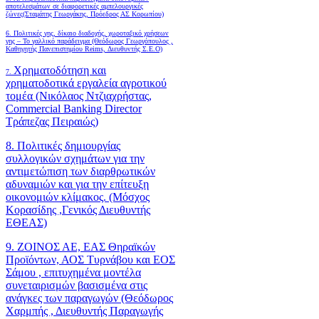
αποτελεσμάτων σε διαφορετικές αμπελουργικές
ζώνες(Σταμάτης Γεωργάκης, Πρόεδρος ΑΣ Κορωπίου)
6.
Πολιτικές γης, δίκαιο διαδοχής, χωροταξικό χρήσεων
γης – Το γαλλικό παράδειγμα (Θεόδωρος Γεωργόπουλος ,
Καθηγητής Πανεπιστημίου Reims, Διευθυντής Σ.Ε.Ο)
Χρηματοδότηση και
7.
χρηματοδοτικά εργαλεία αγροτικού
τομέα (Νικόλαος Ντζιαχρήστας,
Commercial Banking Director
Τράπεζας Πειραιώς)
8. Πολιτικές δημιουργίας
συλλογικών σχημάτων για την
αντιμετώπιση των διαρθρωτικών
αδυναμιών και για την επίτευξη
οικονομιών κλίμακος. (Μόσχος
Κορασίδης ,Γενικός Διευθυντής
ΕΘΕΑΣ)
9. ΖΟΙΝΟΣ ΑΕ, ΕΑΣ Θηραϊκών
Προϊόντων, ΑΟΣ Τυρνάβου και ΕΟΣ
Σάμου , επιτυχημένα μοντέλα
συνεταιρισμών βασισμένα στις
ανάγκες των παραγωγών (Θεόδωρος
Χαρμπής , Διευθυντής Παραγωγής