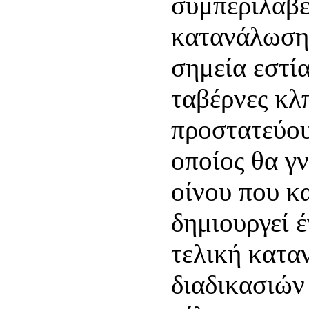
συμπεριλάβει
κατανάλωση
σημεία εστία
ταβέρνες κλ
προστατεύου
οποίος θα γ
οίνου που κ
δημιουργεί 
τελική κατα
διαδικασιών