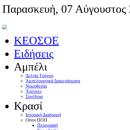
Παρασκευή, 07 Αύγουστος
KEOΣOE
Ειδήσεις
Αμπέλι
Δελτία Τρύγου
Αμπελουργικά Διαμερίσματα
Nομοθεσία
'Eρευνες
Συνέδρια
Κρασί
Iστορική Διαδρομή
Oίνοι ΠOΠ
Περιγραφή