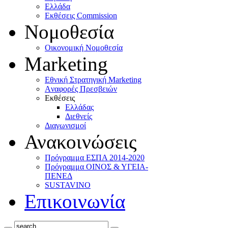
Ελλάδα
Eκθέσεις Commission
Νομοθεσία
Οικονομική Νομοθεσία
Marketing
Eθνική Στρατηγική Marketing
Aναφορές Πρεσβειών
Eκθέσεις
Eλλάδας
Διεθνείς
Διαγωνισμοί
Ανακοινώσεις
Πρόγραμμα ΕΣΠΑ 2014-2020
Πρόγραμμα ΟΙΝΟΣ & ΥΓΕΙΑ-
ΠΕΝΕΔ
SUSTAVINO
Επικοινωνία