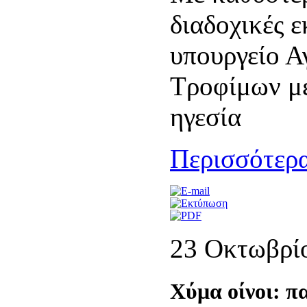
διαδοχικές ε
υπουργείο Α
Τροφίμων με
ηγεσία
Περισσότερα
23 Οκτωβρί
Χύμα οίνοι: π