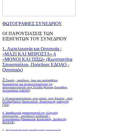
ΦΩΤΟΓΡΑΦΙΕΣ ΣΥΝΕΔΡΙΟΥ
ΟΙ ΠΑΡΟΥΣΙΑΣΕΙΣ ΤΩΝ
ΕΙΣΗΓΗΤΩΝ ΤΟΥ ΣΥΝΕΔΡΙΟΥ
1. Αμπελουργία και Οινοποιία :
«ΜΑΖΙ ΚΑΙ ΜΠΡΟΣΤΑ» ή
«ΜΟΝΟΙ ΚΑΙ ΠΙΣΩ» (Κωνσταντίνα
Σπυροπούλου, Πρόεδρος ΕΔΟΑΟ -
Οινοποιός)
2.
Σκοπός , αποδέκτες, όροι και προϋποθέσεις
βιωσιμότητας και ανταγωνιστικότητας της
αμπελοκαλλιέργειας στην Ελλάδα
(Κώστας Ευσταθίου,
Αντιπρόεδρος ΕΔΟΑΟ)
3. Η αμπελοκαλλιέργεια, στον κόσμο, στην Ευρώπη , στην
Ελλάδα(Παύλος Καρανικόλας, Αναπληρωτής καθηγητής
ΓΠΑ)
4.
Διαρθρωτικά χαρακτηριστικά της ελληνικής
αμπελουργίας - υφιστάμενη κατάσταση -
Συμπεράσματα (Παρασκευάς Κορδοπάτης, Διευθυντής
ΚΕΟΣΟΕ)
5. Αντιπροσωπευτικά παραδείγματα οικονομικών