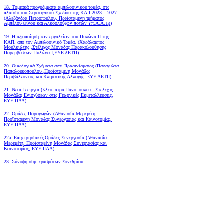
18. Tομεακά προγράμματα αμπελοοινικού τομέα, στο
πλαίσιο του Στρατηγικού Σχεδίου της ΚΑΠ 2023 – 2027
(Αλεξάνδρα Πετροπούλου, Προϊσταμένη τμήματος
Αμπέλου Οίνου και Αλκοολούχων ποτών Υπ.Α.Α.Τρ)
19.
Η αξιοποίηση των εργαλείων του Πυλώνα ΙΙ της
ΚΑΠ, από τον Αμπελοοινικό Τομέα.
(Χαράλαμπος
Μουλκιώτης ,Στέλεχος Μονάδας Παρακολούθησης
Παρεμβάσεων Πυλώνα Ι,ΕΥΕ ΑΕΤΠ)
20. Οικολογικά Σχήματα αντί Πρασινίσματος (Παναγιώτα
Παπαλουκοπούλου ,Προϊσταμένη Μονάδας
Περιβάλλοντος και Κλιματικής Αλλαγής, ΕΥΕ ΑΕΤΠ)
21. Νέοι Γεωργοί (Κλεοπάτρα Πανοπούλου , Στέλεχος
Μονάδας Ενισχύσεων στις Γεωργικές Εκμεταλλεύσεις,
ΕΥΕ ΠΑΑ)
22. Ομάδες Παραγωγών (Αθανασία Μερεμέτη,
Προϊσταμένη Μονάδας Συνεργασίας και Καινοτομίας,
ΕΥΕ ΠΑΑ)
22a. Επιχειρησιακές Ομάδες-Συνεργασία (Αθανασία
Μερεμέτη, Προϊσταμένη Μονάδας Συνεργασίας και
Καινοτομίας, ΕΥΕ ΠΑΑ)
23. Σύνοψη συμπερασμάτων Συνεδρίου