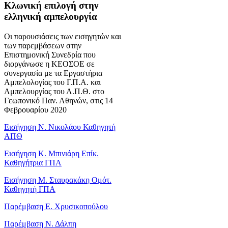
Κλωνική επιλογή στην
ελληνική αμπελουργία
Οι παρουσιάσεις των εισηγητών και
των παρεμβάσεων στην
Επιστημονική Συνεδρία που
διοργάνωσε η ΚΕΟΣΟΕ σε
συνεργασία με τα Εργαστήρια
Αμπελολογίας του Γ.Π.Α. και
Αμπελουργίας του Α.Π.Θ. στο
Γεωπονικό Παν. Αθηνών, στις 14
Φεβρουαρίου 2020
Εισήγηση Ν. Νικολάου Καθηγητή
ΑΠΘ
Εισήγηση Κ. Μπινιάρη Επίκ.
Καθηγήτρια ΓΠΑ
Εισήγηση Μ. Σταυρακάκη Ομότ.
Καθηγητή ΓΠΑ
Παρέμβαση Ε. Χρυσικοπούλου
Παρέμβαση Ν. Δάλπη