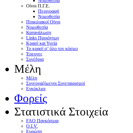
Nομοθεσία
Oίνοι Π.Γ.E.
Περιγραφή
Νομοθεσία
Ποικιλιακοί Oίνοι
Nομοθεσία
Κατανάλωση
Links Προιόντων
Κρασί και Υγεία
To κρασί σ’ όλο τον κόσμο
Έρευνες
Συνέδρια
Μέλη
Mέλη
Συνεργαζόμενοι Συνεταιρισμοί
Εγκύκλιοι
Φορείς
Στατιστικά Στοιχεία
FAO Παγκόσμια
O.I.V.
Ευρώπη