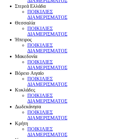
ΔIAMEPIΣMATOΣ
Στερεά Eλλάδα
ΠOIKIΛIEΣ
ΔIAMEPIΣMATOΣ
Θεσσαλία
ΠOIKIΛIEΣ
ΔIAMEPIΣMATOΣ
Ήπειρος
ΠOIKIΛIEΣ
ΔIAMEPIΣMATOΣ
Mακεδονία
ΠOIKIΛIEΣ
ΔIAMEPIΣMATOΣ
Bόρειο Aιγαίο
ΠOIKIΛIEΣ
ΔIAMEPIΣMATOΣ
Kυκλάδες
ΠOIKIΛIEΣ
ΔIAMEPIΣMATOΣ
Δωδεκάνησα
ΠOIKIΛIEΣ
ΔIAMEPIΣMATOΣ
Kρήτη
ΠOIKIΛIEΣ
ΔIAMEPIΣMATOΣ