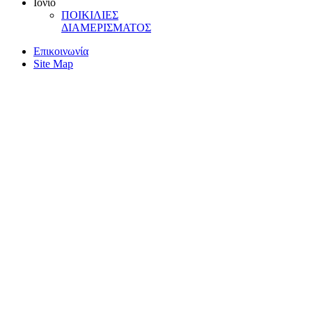
Iόνιο
ΠOIKIΛIEΣ
ΔIAMEPIΣMATOΣ
Επικοινωνία
Site Map