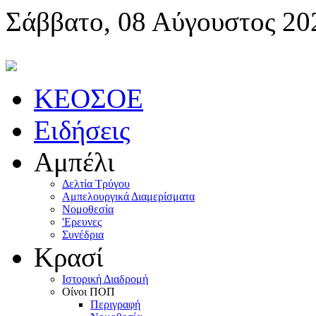
Σάββατο, 08 Αύγουστος 20
KEOΣOE
Ειδήσεις
Αμπέλι
Δελτία Τρύγου
Αμπελουργικά Διαμερίσματα
Nομοθεσία
'Eρευνες
Συνέδρια
Κρασί
Iστορική Διαδρομή
Oίνοι ΠOΠ
Περιγραφή