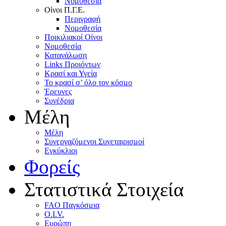
Nομοθεσία
Oίνοι Π.Γ.E.
Περιγραφή
Νομοθεσία
Ποικιλιακοί Oίνοι
Nομοθεσία
Κατανάλωση
Links Προιόντων
Κρασί και Υγεία
To κρασί σ’ όλο τον κόσμο
Έρευνες
Συνέδρια
Μέλη
Mέλη
Συνεργαζόμενοι Συνεταιρισμοί
Εγκύκλιοι
Φορείς
Στατιστικά Στοιχεία
FAO Παγκόσμια
O.I.V.
Ευρώπη