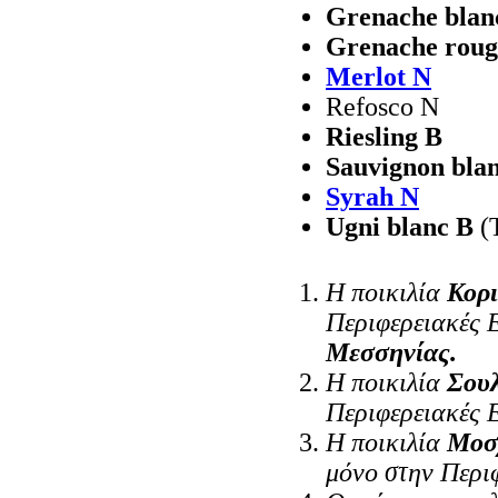
Grenache blan
Grenache roug
Merlot N
Refosco N
Riesling B
Sauvignon bla
Syrah N
Ugni blanc B
(T
Η ποικιλία
Κορι
Περιφερειακές 
Μεσσηνίας.
Η ποικιλία
Σουλ
Περιφερειακές 
Η ποικιλία
Μοσχ
μόνο στην Περι