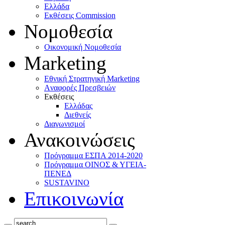
Ελλάδα
Eκθέσεις Commission
Νομοθεσία
Οικονομική Νομοθεσία
Marketing
Eθνική Στρατηγική Marketing
Aναφορές Πρεσβειών
Eκθέσεις
Eλλάδας
Διεθνείς
Διαγωνισμοί
Ανακοινώσεις
Πρόγραμμα ΕΣΠΑ 2014-2020
Πρόγραμμα ΟΙΝΟΣ & ΥΓΕΙΑ-
ΠΕΝΕΔ
SUSTAVINO
Επικοινωνία