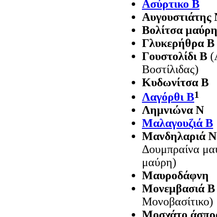
Aσύρτικο B
Αυγουστιάτης 
Βολίτσα μαύρ
Γλυκερήθρα Β
Γουστολίδι Β
(
Βοστίλιδας)
Κυδωνίτσα Β
1
Λαγόρθι B
Λημνιώνα Ν
Mαλαγουζιά B
Μανδηλαριά Ν
Δουμπραίνα μα
μαύρη)
Μαυροδάφνη
Μονεμβασιά Β
Μονοβασίτικο)
Μοσχάτο άσπρ