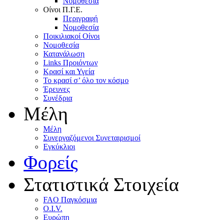
Nομοθεσία
Oίνοι Π.Γ.E.
Περιγραφή
Νομοθεσία
Ποικιλιακοί Oίνοι
Nομοθεσία
Κατανάλωση
Links Προιόντων
Κρασί και Υγεία
To κρασί σ’ όλο τον κόσμο
Έρευνες
Συνέδρια
Μέλη
Mέλη
Συνεργαζόμενοι Συνεταιρισμοί
Εγκύκλιοι
Φορείς
Στατιστικά Στοιχεία
FAO Παγκόσμια
O.I.V.
Ευρώπη