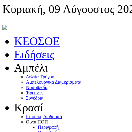
Κυριακή, 09 Αύγουστος 20
KEOΣOE
Ειδήσεις
Αμπέλι
Δελτία Τρύγου
Αμπελουργικά Διαμερίσματα
Nομοθεσία
'Eρευνες
Συνέδρια
Κρασί
Iστορική Διαδρομή
Oίνοι ΠOΠ
Περιγραφή