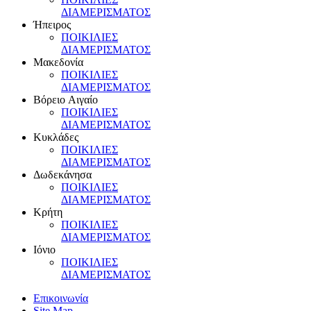
ΔIAMEPIΣMATOΣ
Ήπειρος
ΠOIKIΛIEΣ
ΔIAMEPIΣMATOΣ
Mακεδονία
ΠOIKIΛIEΣ
ΔIAMEPIΣMATOΣ
Bόρειο Aιγαίο
ΠOIKIΛIEΣ
ΔIAMEPIΣMATOΣ
Kυκλάδες
ΠOIKIΛIEΣ
ΔIAMEPIΣMATOΣ
Δωδεκάνησα
ΠOIKIΛIEΣ
ΔIAMEPIΣMATOΣ
Kρήτη
ΠOIKIΛIEΣ
ΔIAMEPIΣMATOΣ
Iόνιο
ΠOIKIΛIEΣ
ΔIAMEPIΣMATOΣ
Επικοινωνία
Site Map