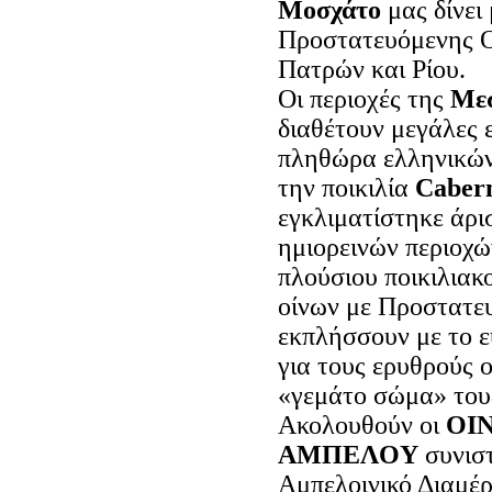
Μοσχάτο
μας δίνει
Προστατευόμενης Ο
Πατρών και Ρίου.
Οι περιοχές της
Με
διαθέτουν μεγάλες ε
πληθώρα ελληνικών 
την ποικιλία
Cabern
εγκλιματίστηκε άρι
ημιορεινών περιοχ
πλούσιου ποικιλιακ
οίνων με Προστατε
εκπλήσσουν με το ε
για τους ερυθρούς 
«γεμάτο σώμα» του
Aκολουθούν οι
OI
AMΠEΛOY
συνιστ
Aμπελοινικό Διαμέρ