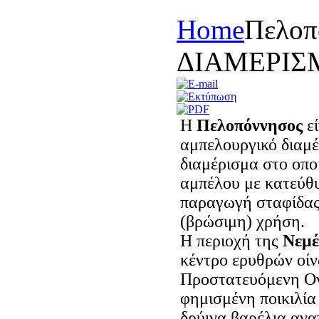
Home
Πελοπ
ΔIAMEPIΣ
Η
Πελοπόννησος
ε
αμπελουργικό διαμέ
διαμέρισμα στο οποί
αμπέλου με κατεύθυ
παραγωγή σταφίδας 
(βρώσιμη) χρήση.
Η περιοχή της
Νεμέ
κέντρο ερυθρών οίν
Προστατευόμενη Ο
φημισμένη ποικιλία
δρύινα βαρέλια αναπ