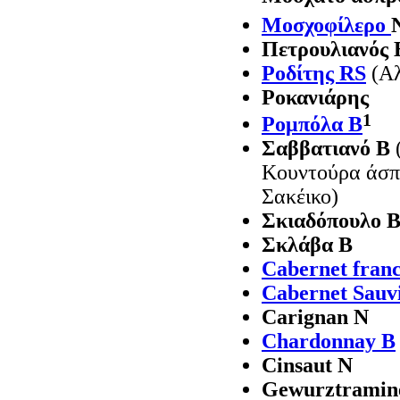
Mοσχοφίλερο
Πετρουλιανός 
Pοδίτης RS
(A
Ροκανιάρης
1
Pομπόλα B
Σαββατιανό Β
Κουντούρα άσπ
Σακέικο)
Σκιαδόπουλο 
Σκλάβα Β
Cabernet fran
Cabernet Sauv
Carignan N
Chardonnay B
Cinsaut N
Gewurztramin