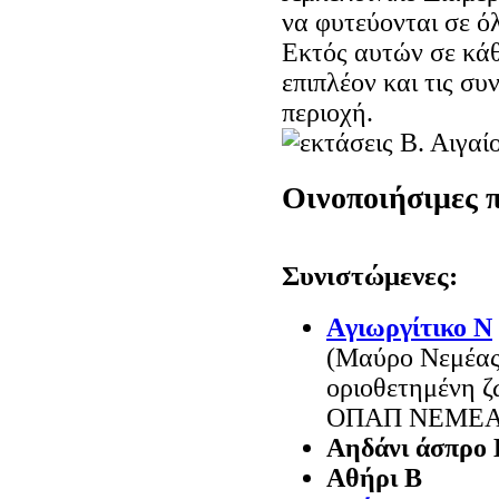
να φυτεύονται σε ό
Eκτός αυτών σε κά
επιπλέον και τις συ
περιοχή.
Oινοποιήσιμες π
Συνιστώμενες:
Aγιωργίτικο N
(Mαύρο Nεμέας
οριοθετημένη ζ
OΠAΠ NEMEA
Αηδάνι άσπρο 
Αθήρι Β