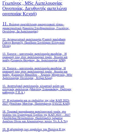
Γεωπόνος , MSc Αμπελουργίας
Οινοποιίας, Διευθυντής αμπελώνα
οινοποιίας Κεχρή)
11.
Βιώσιμη εκμετάλλευση οικογενειακού τύπου–
χαρακτηριστικά (Χαρούλα Σπινθηροπούλου, Γεωπόνος,
Οινολόγος, Δρ Αμπελουργίας)
12. Ανταγωνιστική αμπελουργία (Γραπτή παρέμβαση
Γιάννη Βογιατζή, Προέδρου Συνδέσμου Ελληνικού
Οίνου)
13. Έρευνα – καινοτομία- αμπελουργία ακριβείας. Η
εφαρμογή τους στον αμπελουργικό τομέα , θεωρία και
πράξη.(Σεραφείμ Θεοχάρης, Δρ. Αμπελουργίας ΑΠΘ)
14. Έρευνα – καινοτομία- αμπελουργία ακριβείας. Η
εφαρμογή τους στον αμπελουργικό τομέα , θεωρία και
πράξη. (Εμορφίλη Μαυρίδου , Χημικός Μηχανικός, MSc
Αμπελουργίας Οινολογίας , Κτήμα Άλφα)
15. Αναπτυξιακή αμπελουργία, κλιματική κρίση και
ελληνικός αμπελώνας (Μανόλης Σταυρακάκης, Ομότιμος
καθηγητής Γ.Π.Α.)
17. Η φιλοσοφία και οι επιδιώξεις της νέας ΚΑΠ 2023-
2027 (Νικόλαος Μανέτας, Προϊστάμενος ΕΥΔ ΣΣ ΚΑΠ)
18. Tομεακά προγράμματα αμπελοοινικού τομέα, στο
πλαίσιο του Στρατηγικού Σχεδίου της ΚΑΠ 2023 – 2027
(Αλεξάνδρα Πετροπούλου, Προϊσταμένη τμήματος
Αμπέλου Οίνου και Αλκοολούχων ποτών Υπ.Α.Α.Τρ)
19.
Η αξιοποίηση των εργαλείων του Πυλώνα ΙΙ της