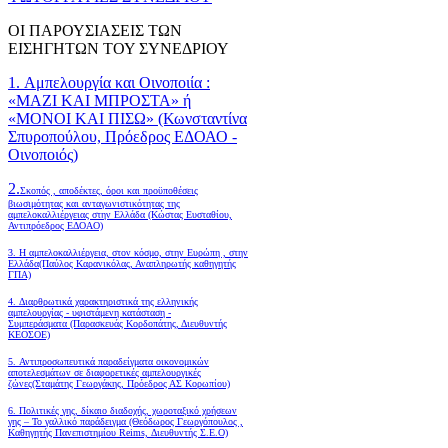
ΟΙ ΠΑΡΟΥΣΙΑΣΕΙΣ ΤΩΝ
ΕΙΣΗΓΗΤΩΝ ΤΟΥ ΣΥΝΕΔΡΙΟΥ
1. Αμπελουργία και Οινοποιία :
«ΜΑΖΙ ΚΑΙ ΜΠΡΟΣΤΑ» ή
«ΜΟΝΟΙ ΚΑΙ ΠΙΣΩ» (Κωνσταντίνα
Σπυροπούλου, Πρόεδρος ΕΔΟΑΟ -
Οινοποιός)
2.
Σκοπός , αποδέκτες, όροι και προϋποθέσεις
βιωσιμότητας και ανταγωνιστικότητας της
αμπελοκαλλιέργειας στην Ελλάδα
(Κώστας Ευσταθίου,
Αντιπρόεδρος ΕΔΟΑΟ)
3. Η αμπελοκαλλιέργεια, στον κόσμο, στην Ευρώπη , στην
Ελλάδα(Παύλος Καρανικόλας, Αναπληρωτής καθηγητής
ΓΠΑ)
4.
Διαρθρωτικά χαρακτηριστικά της ελληνικής
αμπελουργίας - υφιστάμενη κατάσταση -
Συμπεράσματα (Παρασκευάς Κορδοπάτης, Διευθυντής
ΚΕΟΣΟΕ)
5. Αντιπροσωπευτικά παραδείγματα οικονομικών
αποτελεσμάτων σε διαφορετικές αμπελουργικές
ζώνες(Σταμάτης Γεωργάκης, Πρόεδρος ΑΣ Κορωπίου)
6.
Πολιτικές γης, δίκαιο διαδοχής, χωροταξικό χρήσεων
γης – Το γαλλικό παράδειγμα (Θεόδωρος Γεωργόπουλος ,
Καθηγητής Πανεπιστημίου Reims, Διευθυντής Σ.Ε.Ο)