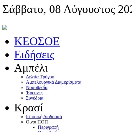
Σάββατο, 08 Αύγουστος 20
KEOΣOE
Ειδήσεις
Αμπέλι
Δελτία Τρύγου
Αμπελουργικά Διαμερίσματα
Nομοθεσία
'Eρευνες
Συνέδρια
Κρασί
Iστορική Διαδρομή
Oίνοι ΠOΠ
Περιγραφή