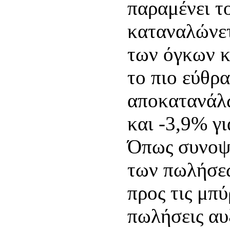
παραμένει τ
καταναλώνετ
των όγκων κ
το πιο εύθρ
αποκατανάλω
και -3,9% γ
Όπως συνοψί
των πωλήσεω
προς τις μπύ
πωλήσεις αυ