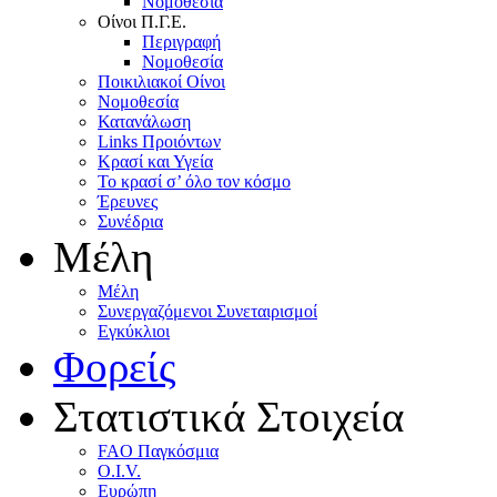
Nομοθεσία
Oίνοι Π.Γ.E.
Περιγραφή
Νομοθεσία
Ποικιλιακοί Oίνοι
Nομοθεσία
Κατανάλωση
Links Προιόντων
Κρασί και Υγεία
To κρασί σ’ όλο τον κόσμο
Έρευνες
Συνέδρια
Μέλη
Mέλη
Συνεργαζόμενοι Συνεταιρισμοί
Εγκύκλιοι
Φορείς
Στατιστικά Στοιχεία
FAO Παγκόσμια
O.I.V.
Ευρώπη