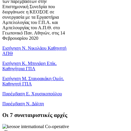
των παρεμβάσεων στην
Επιστημονική Συνεδρία που
διοργάνωσε η ΚΕΟΣΟΕ σε
συνεργασία με τα Εργαστήρια
Αμπελολογίας του Γ.Π.Α. και
Αμπελουργίας του Α.Π.Θ. στο
Γεωπονικό Παν. Αθηνών, στις 14
Φεβρουαρίου 2020
Εισήγηση Ν. Νικολάου Καθηγητή
ΑΠΘ
Εισήγηση Κ. Μπινιάρη Επίκ.
Καθηγήτρια ΓΠΑ
Εισήγηση Μ. Σταυρακάκη Ομότ.
Καθηγητή ΓΠΑ
Παρέμβαση Ε. Χρυσικοπούλου
Παρέμβαση Ν. Δάλπη
Oι 7 συνεταιριστικές αρχές