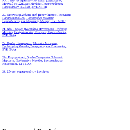
ΚΑΠ, από τον Αμπελοοινικό Τομέα.
(Χαράλαμπος
Μουλκιώτης ,Στέλεχος Μονάδας Παρακολούθησης
Παρεμβάσεων Πυλώνα Ι,ΕΥΕ ΑΕΤΠ)
20. Οικολογικά Σχήματα αντί Πρασινίσματος (Παναγιώτα
Παπαλουκοπούλου ,Προϊσταμένη Μονάδας
Περιβάλλοντος και Κλιματικής Αλλαγής, ΕΥΕ ΑΕΤΠ)
21. Νέοι Γεωργοί (Κλεοπάτρα Πανοπούλου , Στέλεχος
Μονάδας Ενισχύσεων στις Γεωργικές Εκμεταλλεύσεις,
ΕΥΕ ΠΑΑ)
22. Ομάδες Παραγωγών (Αθανασία Μερεμέτη,
Προϊσταμένη Μονάδας Συνεργασίας και Καινοτομίας,
ΕΥΕ ΠΑΑ)
22a. Επιχειρησιακές Ομάδες-Συνεργασία (Αθανασία
Μερεμέτη, Προϊσταμένη Μονάδας Συνεργασίας και
Καινοτομίας, ΕΥΕ ΠΑΑ)
23. Σύνοψη συμπερασμάτων Συνεδρίου