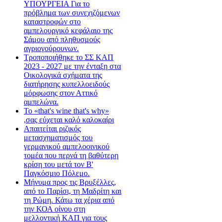
ΥΠΟΥΡΓΕΙΑ Για το
πρόβλημα των συνεχιζόμενων
καταστροφών στο
αμπελουργικό κεφάλαιο της
Σάμου από πληθυσμούς
αγριογούρουνων.
Τροποποιήθηκε το ΣΣ ΚΑΠ
2023 - 2027 με την ένταξη στα
Οικολογικά σχήματα της
διατήρησης κυπελλοειδούς
μόρφωσης στον Αττικό
αμπελώνα.
Το «that's wine that's why»
,σας εύχεται καλό καλοκαίρι
Απαιτείται ριζικός
μετασχηματισμός του
γερμανικού αμπελοοινικού
τομέα που περνά τη βαθύτερη
κρίση του μετά τον Β'
Παγκόσμιο Πόλεμο.
Μήνυμα προς τις Βρυξέλλες,
από το Παρίσι, τη Μαδρίτη και
τη Ρώμη. Κάτω τα χέρια από
την ΚΟΑ οίνου στη
μελλοντική ΚΑΠ για τους