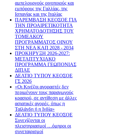
αμπελουργούς οινοποιούς και
εμπόρους της Γαλλίας, της
Ισπανίας και της Ιταλίας
ΠΑΡΕΜΒΑΣΗ ΚΕΟΣΟΕ ΓΙΑ
ΤΗΝ ΠΡΟΑΙΡΕΤΙΚΟΤΗΤΑ
ΧΡΗΜΑΤΟΔΟΤΗΣΗΣ ΤΟΥ
ΤΟΜΕΑΚΟΥ
ΠΡΟΓΡΑΜΜΑΤΟΣ ΟΙΝΟΥ
ΣΤΗ ΝΕΑ ΚΑΠ 2028 - 2034
ΠΡΟΚΗΡΥΞΗ 2026-2027:
ΜΕΤΑΠΤΥΧΙΑΚΟ
ΠΡΟΓΡΑΜΜΑ ΓΕΩΠΟΝΙΑΣ
ΔΙΠΑΕ
ΔΕΛΤΙΟ ΤΥΠΟΥ ΚΕΟΣΟΕ
ΓΣ 2026
«Οι Κινέζοι αγοραστές δεν
περιμένουν τους παραγωγούς
κρασιού, σε αντίθεση με άλλες
ασιατικές αγορές, όπως η
Ταϊλάνδη ή η Ινδία»
ΔΕΛΤΙΟ ΤΥΠΟΥ ΚΕΟΣΟΕ
Συνεχίζονται οι
πλειστηριασμοί …όμηροι οι
συνεταιρισμοί