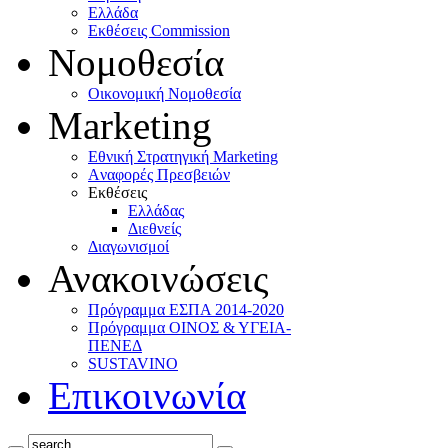
Ελλάδα
Eκθέσεις Commission
Νομοθεσία
Οικονομική Νομοθεσία
Marketing
Eθνική Στρατηγική Marketing
Aναφορές Πρεσβειών
Eκθέσεις
Eλλάδας
Διεθνείς
Διαγωνισμοί
Ανακοινώσεις
Πρόγραμμα ΕΣΠΑ 2014-2020
Πρόγραμμα ΟΙΝΟΣ & ΥΓΕΙΑ-
ΠΕΝΕΔ
SUSTAVINO
Επικοινωνία