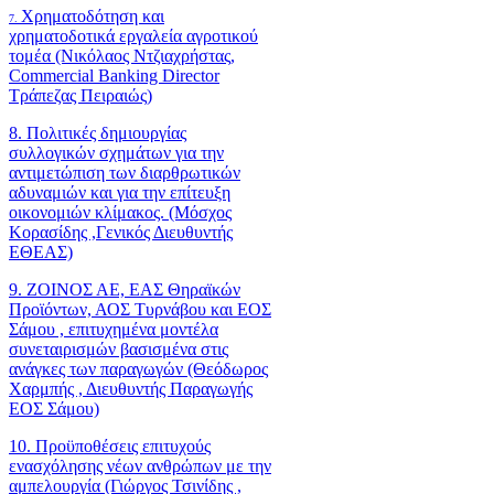
Χρηματοδότηση και
7.
χρηματοδοτικά εργαλεία αγροτικού
τομέα (Νικόλαος Ντζιαχρήστας,
Commercial Banking Director
Τράπεζας Πειραιώς)
8. Πολιτικές δημιουργίας
συλλογικών σχημάτων για την
αντιμετώπιση των διαρθρωτικών
αδυναμιών και για την επίτευξη
οικονομιών κλίμακος. (Μόσχος
Κορασίδης ,Γενικός Διευθυντής
ΕΘΕΑΣ)
9. ΖΟΙΝΟΣ ΑΕ, ΕΑΣ Θηραϊκών
Προϊόντων, ΑΟΣ Τυρνάβου και ΕΟΣ
Σάμου , επιτυχημένα μοντέλα
συνεταιρισμών βασισμένα στις
ανάγκες των παραγωγών (Θεόδωρος
Χαρμπής , Διευθυντής Παραγωγής
ΕΟΣ Σάμου)
10. Προϋποθέσεις επιτυχούς
ενασχόλησης νέων ανθρώπων με την
αμπελουργία (Γιώργος Τσινίδης ,