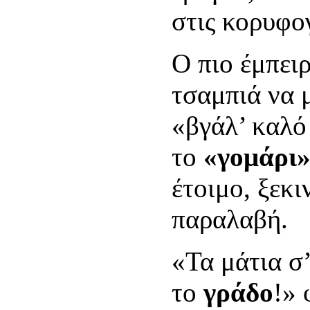
στις κορυφο
Ο πιο έμπειρ
τσαμπιά να 
«βγάλ’ καλό
το
«γομάρι
έτοιμο, ξεκι
παραλαβή.
«Τα μάτια σ’
το
γράδο
!» 