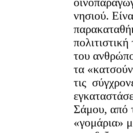
οινοπαραγωγ
νησιού. Είν
παρακαταθήκ
πολιτιστική
του ανθρώπο
τα «κατσούν
τις σύγχρον
εγκαταστάσε
Σάμου, από 
«γομάρια» μ