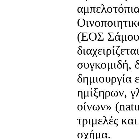
αμπελοτόπια
Οινοποιητικ
(ΕΟΣ Σάμου)
διαχειρίζετα
συγκομιδή, 
δημιουργία 
ημίξηρων, γ
οίνων» (natu
τριμελές και
σχήμα.