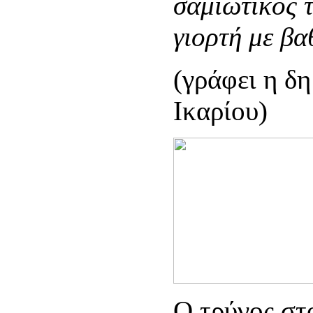
σαμιώτικος 
γιορτή με βα
(γράφει η δ
Ικαρίου)
Ο τρύγος στ