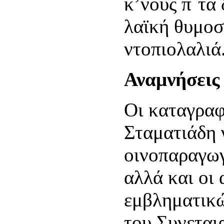
κ’νους π΄τα 
λαϊκή θυμοσ
ντοπιολαλιά
Αναμνήσεις
Οι καταγραφ
Σταματιάδη 
οινοπαραγωγ
αλλά και οι
εμβληματικ
του Συνεται