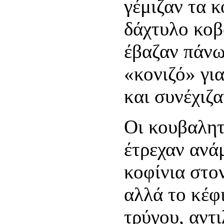
γέμιζαν τα 
δάχτυλο κοβ
έβαζαν πάνω
«κονιζό» γι
και συνέχιζαν
Οι κουβαλητ
έτρεχαν ανάμ
κοφίνια στο
αλλά το κέφι
τρύγου, αντ