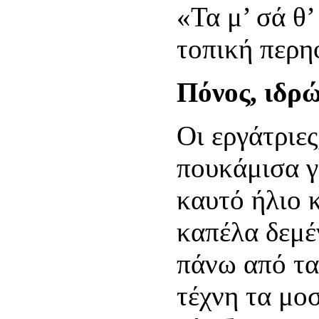
«Τα μ’ σά θ’
τοπική περη
Πόνος, ιδρώ
Οι εργάτριε
πουκάμισα γ
καυτό ήλιο 
καπέλα δεμέ
πάνω από τα
τέχνη τα μο