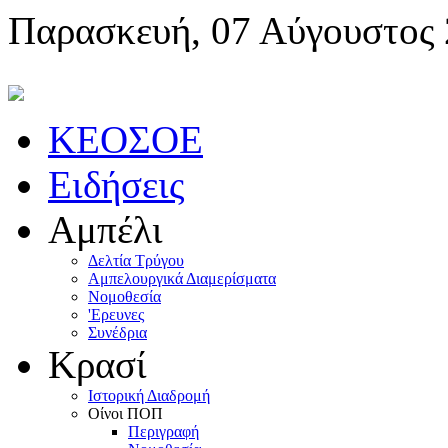
Παρασκευή, 07 Αύγουστος
KEOΣOE
Ειδήσεις
Αμπέλι
Δελτία Τρύγου
Αμπελουργικά Διαμερίσματα
Nομοθεσία
'Eρευνες
Συνέδρια
Κρασί
Iστορική Διαδρομή
Oίνοι ΠOΠ
Περιγραφή