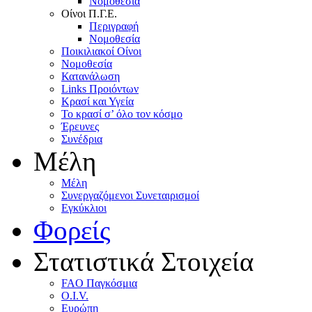
Nομοθεσία
Oίνοι Π.Γ.E.
Περιγραφή
Νομοθεσία
Ποικιλιακοί Oίνοι
Nομοθεσία
Κατανάλωση
Links Προιόντων
Κρασί και Υγεία
To κρασί σ’ όλο τον κόσμο
Έρευνες
Συνέδρια
Μέλη
Mέλη
Συνεργαζόμενοι Συνεταιρισμοί
Εγκύκλιοι
Φορείς
Στατιστικά Στοιχεία
FAO Παγκόσμια
O.I.V.
Ευρώπη