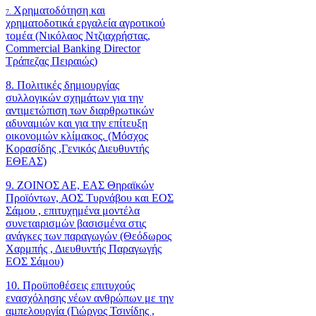
Χρηματοδότηση και
7.
χρηματοδοτικά εργαλεία αγροτικού
τομέα (Νικόλαος Ντζιαχρήστας,
Commercial Banking Director
Τράπεζας Πειραιώς)
8. Πολιτικές δημιουργίας
συλλογικών σχημάτων για την
αντιμετώπιση των διαρθρωτικών
αδυναμιών και για την επίτευξη
οικονομιών κλίμακος. (Μόσχος
Κορασίδης ,Γενικός Διευθυντής
ΕΘΕΑΣ)
9. ΖΟΙΝΟΣ ΑΕ, ΕΑΣ Θηραϊκών
Προϊόντων, ΑΟΣ Τυρνάβου και ΕΟΣ
Σάμου , επιτυχημένα μοντέλα
συνεταιρισμών βασισμένα στις
ανάγκες των παραγωγών (Θεόδωρος
Χαρμπής , Διευθυντής Παραγωγής
ΕΟΣ Σάμου)
10. Προϋποθέσεις επιτυχούς
ενασχόλησης νέων ανθρώπων με την
αμπελουργία (Γιώργος Τσινίδης ,