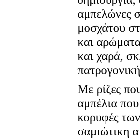
αμπελώνες σ
μοσχάτου στ
και αρώματα
και χαρά, σ
πατρογονικ
Με ρίζες πο
αμπέλια που
κορυφές των
σαμιώτικη α