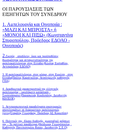
ΟΙ ΠΑΡΟΥΣΙΑΣΕΙΣ ΤΩΝ
ΕΙΣΗΓΗΤΩΝ ΤΟΥ ΣΥΝΕΔΡΙΟΥ
1. Αμπελουργία και Οινοποιία :
«ΜΑΖΙ ΚΑΙ ΜΠΡΟΣΤΑ» ή
«ΜΟΝΟΙ ΚΑΙ ΠΙΣΩ» (Κωνσταντίνα
Σπυροπούλου, Πρόεδρος ΕΔΟΑΟ -
Οινοποιός)
2.
Σκοπός , αποδέκτες, όροι και προϋποθέσεις
βιωσιμότητας και ανταγωνιστικότητας της
αμπελοκαλλιέργειας στην Ελλάδα
(Κώστας Ευσταθίου,
Αντιπρόεδρος ΕΔΟΑΟ)
3. Η αμπελοκαλλιέργεια, στον κόσμο, στην Ευρώπη , στην
Ελλάδα(Παύλος Καρανικόλας, Αναπληρωτής καθηγητής
ΓΠΑ)
4.
Διαρθρωτικά χαρακτηριστικά της ελληνικής
αμπελουργίας - υφιστάμενη κατάσταση -
Συμπεράσματα (Παρασκευάς Κορδοπάτης, Διευθυντής
ΚΕΟΣΟΕ)
5. Αντιπροσωπευτικά παραδείγματα οικονομικών
αποτελεσμάτων σε διαφορετικές αμπελουργικές
ζώνες(Σταμάτης Γεωργάκης, Πρόεδρος ΑΣ Κορωπίου)
6.
Πολιτικές γης, δίκαιο διαδοχής, χωροταξικό χρήσεων
γης – Το γαλλικό παράδειγμα (Θεόδωρος Γεωργόπουλος ,
Καθηγητής Πανεπιστημίου Reims, Διευθυντής Σ.Ε.Ο)