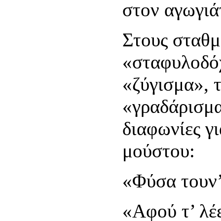
στον αγωγιά
Στους σταθμ
«σταφυλοδόχ
«ζύγισμα», 
«γραδάρισμα»
διαφωνίες γ
μούστου:
«Φύσα τουν’
«Αφού τ’ λέε