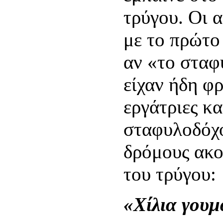
τρύγου. Οι 
με το πρώτο
αν «το σταφ
είχαν ήδη φρ
εργάτριες κα
σταφυλοδόχο
δρόμους ακο
του τρύγου:
«Χίλια γουμ