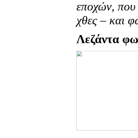
εποχών, που
χθες – και φ
Λεζάντα φω