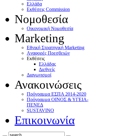
Ελλάδα
Eκθέσεις Commission
Νομοθεσία
Οικονομική Νομοθεσία
Marketing
Eθνική Στρατηγική Marketing
Aναφορές Πρεσβειών
Eκθέσεις
Eλλάδας
Διεθνείς
Διαγωνισμοί
Ανακοινώσεις
Πρόγραμμα ΕΣΠΑ 2014-2020
Πρόγραμμα ΟΙΝΟΣ & ΥΓΕΙΑ-
ΠΕΝΕΔ
SUSTAVINO
Επικοινωνία