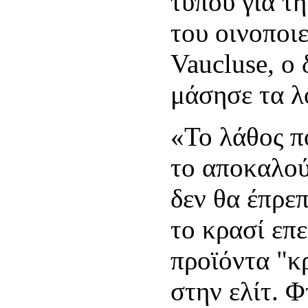
τύπου για τ
του οινοποιε
Vaucluse, ο 
μάσησε τα λ
«Το λάθος π
το αποκαλούν
δεν θα έπρε
το κρασί επ
προϊόντα "κ
στην ελίτ. 