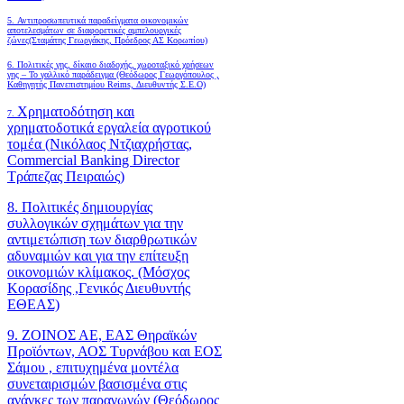
5. Αντιπροσωπευτικά παραδείγματα οικονομικών
αποτελεσμάτων σε διαφορετικές αμπελουργικές
ζώνες(Σταμάτης Γεωργάκης, Πρόεδρος ΑΣ Κορωπίου)
6.
Πολιτικές γης, δίκαιο διαδοχής, χωροταξικό χρήσεων
γης – Το γαλλικό παράδειγμα (Θεόδωρος Γεωργόπουλος ,
Καθηγητής Πανεπιστημίου Reims, Διευθυντής Σ.Ε.Ο)
Χρηματοδότηση και
7.
χρηματοδοτικά εργαλεία αγροτικού
τομέα (Νικόλαος Ντζιαχρήστας,
Commercial Banking Director
Τράπεζας Πειραιώς)
8. Πολιτικές δημιουργίας
συλλογικών σχημάτων για την
αντιμετώπιση των διαρθρωτικών
αδυναμιών και για την επίτευξη
οικονομιών κλίμακος. (Μόσχος
Κορασίδης ,Γενικός Διευθυντής
ΕΘΕΑΣ)
9. ΖΟΙΝΟΣ ΑΕ, ΕΑΣ Θηραϊκών
Προϊόντων, ΑΟΣ Τυρνάβου και ΕΟΣ
Σάμου , επιτυχημένα μοντέλα
συνεταιρισμών βασισμένα στις
ανάγκες των παραγωγών (Θεόδωρος