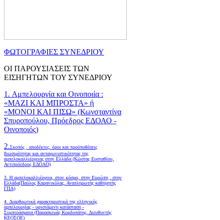
ΦΩΤΟΓΡΑΦΙΕΣ ΣΥΝΕΔΡΙΟΥ
ΟΙ ΠΑΡΟΥΣΙΑΣΕΙΣ ΤΩΝ
ΕΙΣΗΓΗΤΩΝ ΤΟΥ ΣΥΝΕΔΡΙΟΥ
1. Αμπελουργία και Οινοποιία :
«ΜΑΖΙ ΚΑΙ ΜΠΡΟΣΤΑ» ή
«ΜΟΝΟΙ ΚΑΙ ΠΙΣΩ» (Κωνσταντίνα
Σπυροπούλου, Πρόεδρος ΕΔΟΑΟ -
Οινοποιός)
2.
Σκοπός , αποδέκτες, όροι και προϋποθέσεις
βιωσιμότητας και ανταγωνιστικότητας της
αμπελοκαλλιέργειας στην Ελλάδα
(Κώστας Ευσταθίου,
Αντιπρόεδρος ΕΔΟΑΟ)
3. Η αμπελοκαλλιέργεια, στον κόσμο, στην Ευρώπη , στην
Ελλάδα(Παύλος Καρανικόλας, Αναπληρωτής καθηγητής
ΓΠΑ)
4.
Διαρθρωτικά χαρακτηριστικά της ελληνικής
αμπελουργίας - υφιστάμενη κατάσταση -
Συμπεράσματα (Παρασκευάς Κορδοπάτης, Διευθυντής
ΚΕΟΣΟΕ)