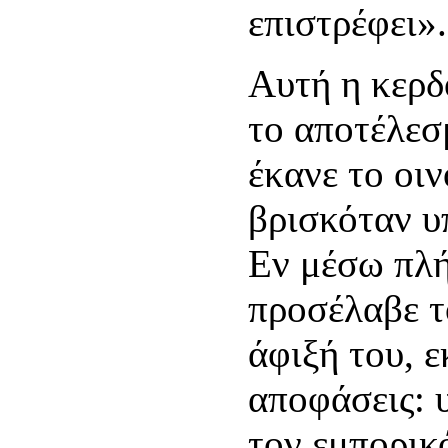
επιστρέφει».
Αυτή η κερδ
το αποτέλεσ
έκανε το οιν
βρισκόταν υ
Εν μέσω πλή
προσέλαβε τ
άφιξή του, ε
αποφάσεις: 
τον εμπορικ