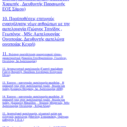
Χαρμπής , Διευθυντής Παραγωγής
ΕΟΣ Σάμου)
10. Προϋποθέσεις επιτυχούς
ενασχόλησης νέων ανθρώπων με την
αμπελουργία (Γιώργος Τσινίδης ,
Γεωπόνος , MSc Αμπελουργίας
Οινοποιίας, Διευθυντής αμπελώνα
οινοποιίας Κεχρή)
11.
Βιώσιμη εκμετάλλευση οικογενειακού τύπου–
χαρακτηριστικά (Χαρούλα Σπινθηροπούλου, Γεωπόνος,
Οινολόγος, Δρ Αμπελουργίας)
12. Ανταγωνιστική αμπελουργία (Γραπτή παρέμβαση
Γιάννη Βογιατζή, Προέδρου Συνδέσμου Ελληνικού
Οίνου)
13. Έρευνα – καινοτομία- αμπελουργία ακριβείας. Η
εφαρμογή τους στον αμπελουργικό τομέα , θεωρία και
πράξη.(Σεραφείμ Θεοχάρης, Δρ. Αμπελουργίας ΑΠΘ)
14. Έρευνα – καινοτομία- αμπελουργία ακριβείας. Η
εφαρμογή τους στον αμπελουργικό τομέα , θεωρία και
πράξη. (Εμορφίλη Μαυρίδου , Χημικός Μηχανικός, MSc
Αμπελουργίας Οινολογίας , Κτήμα Άλφα)
15. Αναπτυξιακή αμπελουργία, κλιματική κρίση και
ελληνικός αμπελώνας (Μανόλης Σταυρακάκης, Ομότιμος
καθηγητής Γ.Π.Α.)