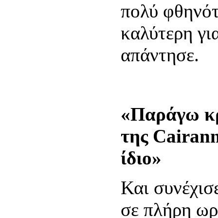
πολύ φθηνότ
καλύτερη γι
απάντησε.
«Παράγω κρ
της Cairan
ίδιο»
Και συνέχισ
σε πλήρη ωρ