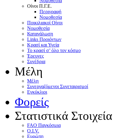
Nομοθεσία
Oίνοι Π.Γ.E.
Περιγραφή
Νομοθεσία
Ποικιλιακοί Oίνοι
Nομοθεσία
Κατανάλωση
Links Προιόντων
Κρασί και Υγεία
To κρασί σ’ όλο τον κόσμο
Έρευνες
Συνέδρια
Μέλη
Mέλη
Συνεργαζόμενοι Συνεταιρισμοί
Εγκύκλιοι
Φορείς
Στατιστικά Στοιχεία
FAO Παγκόσμια
O.I.V.
Ευρώπη