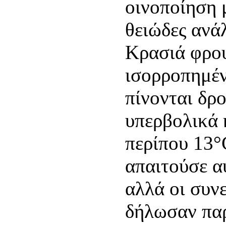
οινοποίηση 
θειώδες ανάλ
Κρασιά φρου
ισορροπημέν
πίνονται δρο
υπερβολικά 
περίπου 13°
απαιτούσε α
αλλά οι συν
δήλωσαν παρ