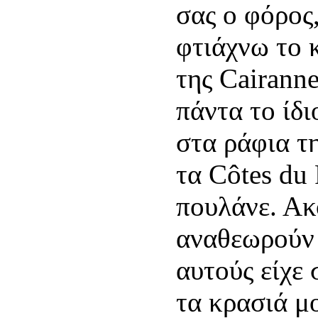
σας ο φόρος
φτιάχνω το 
της Cairann
πάντα το ίδι
στα ράφια τη
τα Côtes du
πουλάνε. Ακ
αναθεωρούν 
αυτούς είχε
τα κρασιά μ