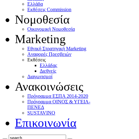
Ελλάδα
Eκθέσεις Commission
Νομοθεσία
Οικονομική Νομοθεσία
Marketing
Eθνική Στρατηγική Marketing
Aναφορές Πρεσβειών
Eκθέσεις
Eλλάδας
Διεθνείς
Διαγωνισμοί
Ανακοινώσεις
Πρόγραμμα ΕΣΠΑ 2014-2020
Πρόγραμμα ΟΙΝΟΣ & ΥΓΕΙΑ-
ΠΕΝΕΔ
SUSTAVINO
Επικοινωνία