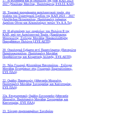
17. Η φιλοσοφία και οι επιδιώξεις της νέας ΚΑΠ 2023-
2027 (Νικόλαος Μανέτας, Προϊστάμενος ΕΥΔ ΣΣ ΚΑΠ)
18. Tομεακά προγράμματα αμπελοοινικού τομέα, στο
πλαίσιο του Στρατηγικού Σχεδίου της ΚΑΠ 2023 – 2027
(Αλεξάνδρα Πετροπούλου, Προϊσταμένη τμήματος
Αμπέλου Οίνου και Αλκοολούχων ποτών Υπ.Α.Α.Τρ)
19.
Η αξιοποίηση των εργαλείων του Πυλώνα ΙΙ της
ΚΑΠ, από τον Αμπελοοινικό Τομέα.
(Χαράλαμπος
Μουλκιώτης ,Στέλεχος Μονάδας Παρακολούθησης
Παρεμβάσεων Πυλώνα Ι,ΕΥΕ ΑΕΤΠ)
20. Οικολογικά Σχήματα αντί Πρασινίσματος (Παναγιώτα
Παπαλουκοπούλου ,Προϊσταμένη Μονάδας
Περιβάλλοντος και Κλιματικής Αλλαγής, ΕΥΕ ΑΕΤΠ)
21. Νέοι Γεωργοί (Κλεοπάτρα Πανοπούλου , Στέλεχος
Μονάδας Ενισχύσεων στις Γεωργικές Εκμεταλλεύσεις,
ΕΥΕ ΠΑΑ)
22. Ομάδες Παραγωγών (Αθανασία Μερεμέτη,
Προϊσταμένη Μονάδας Συνεργασίας και Καινοτομίας,
ΕΥΕ ΠΑΑ)
22a. Επιχειρησιακές Ομάδες-Συνεργασία (Αθανασία
Μερεμέτη, Προϊσταμένη Μονάδας Συνεργασίας και
Καινοτομίας, ΕΥΕ ΠΑΑ)
23. Σύνοψη συμπερασμάτων Συνεδρίου