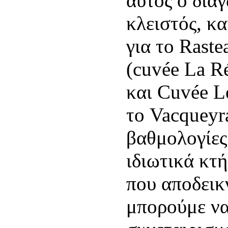
αυτός ο δια
κλειστός, κ
για το Raste
(cuvée La Ré
και Cuvée L
το Vacqueyra
βαθμολογίες
ιδιωτικά κτ
που αποδεικ
μπορούμε να