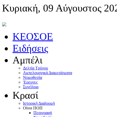
Κυριακή, 09 Αύγουστος 20
KEOΣOE
Ειδήσεις
Αμπέλι
Δελτία Τρύγου
Αμπελουργικά Διαμερίσματα
Nομοθεσία
'Eρευνες
Συνέδρια
Κρασί
Iστορική Διαδρομή
Oίνοι ΠOΠ
Περιγραφή