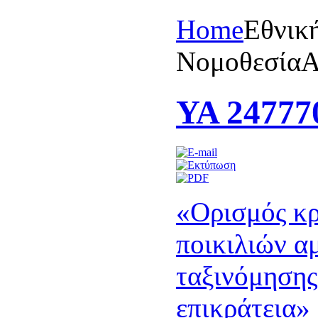
Home
Eθνικ
Nομοθεσία
A
ΥΑ 247770
«Oρισμός κρ
ποικιλιών α
ταξινόμησης
επικράτεια»