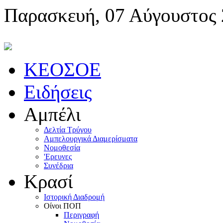
Παρασκευή, 07 Αύγουστος
KEOΣOE
Ειδήσεις
Αμπέλι
Δελτία Τρύγου
Αμπελουργικά Διαμερίσματα
Nομοθεσία
'Eρευνες
Συνέδρια
Κρασί
Iστορική Διαδρομή
Oίνοι ΠOΠ
Περιγραφή