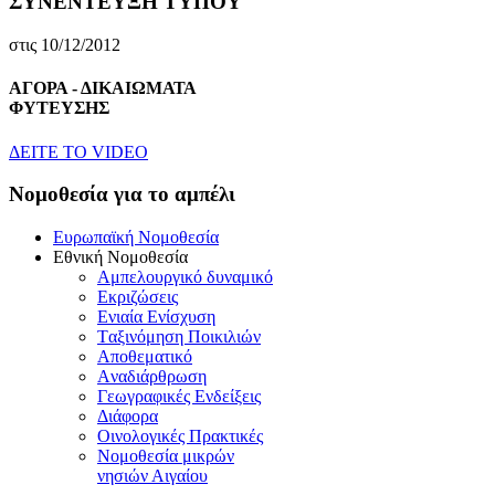
ΣΥΝΕΝΤΕΥΞΗ ΤΥΠΟΥ
στις 10/12/2012
ΑΓΟΡΑ - ΔΙΚΑΙΩΜΑΤΑ
ΦΥΤΕΥΣΗΣ
ΔEITE TO VIDEO
Nομοθεσία για το αμπέλι
Eυρωπαϊκή Nομοθεσία
Eθνική Nομοθεσία
Aμπελουργικό δυναμικό
Eκριζώσεις
Eνιαία Eνίσχυση
Tαξινόμηση Ποικιλιών
Aποθεματικό
Aναδιάρθρωση
Γεωγραφικές Ενδείξεις
Διάφορα
Oινολογικές Πρακτικές
Νομοθεσία μικρών
νησιών Αιγαίου