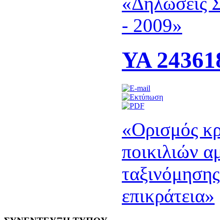
«Δηλώσεις Σ
- 2009»
ΥΑ 243618
«Ορισμός κρ
ποικιλιών α
ταξινόμησης
επικράτεια»