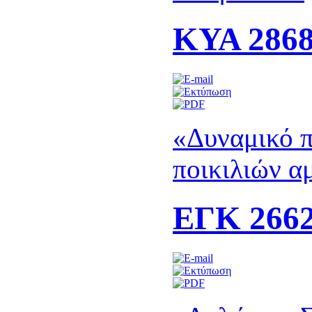
KΥΑ 2868
«Δυναμικό 
ποικιλιών α
ΕΓΚ 2662