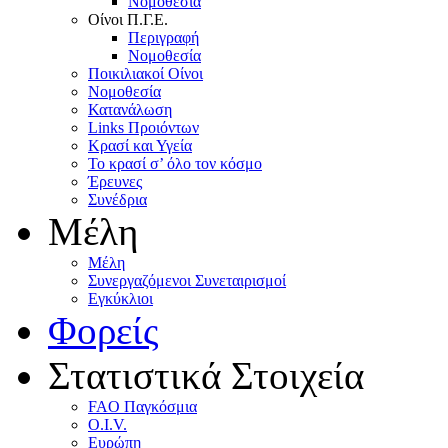
Nομοθεσία
Oίνοι Π.Γ.E.
Περιγραφή
Νομοθεσία
Ποικιλιακοί Oίνοι
Nομοθεσία
Κατανάλωση
Links Προιόντων
Κρασί και Υγεία
To κρασί σ’ όλο τον κόσμο
Έρευνες
Συνέδρια
Μέλη
Mέλη
Συνεργαζόμενοι Συνεταιρισμοί
Εγκύκλιοι
Φορείς
Στατιστικά Στοιχεία
FAO Παγκόσμια
O.I.V.
Ευρώπη