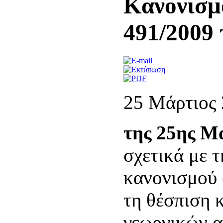
Κανονισμ
491/2009
25 Μάρτιος
της 25ης Μ
σχετικά με 
κανονισμού 
τη θέσπιση 
γεωργικών α