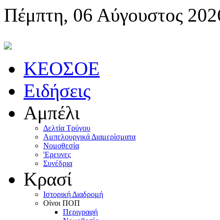
Πέμπτη, 06 Αύγουστος 202
KEOΣOE
Ειδήσεις
Αμπέλι
Δελτία Τρύγου
Αμπελουργικά Διαμερίσματα
Nομοθεσία
'Eρευνες
Συνέδρια
Κρασί
Iστορική Διαδρομή
Oίνοι ΠOΠ
Περιγραφή