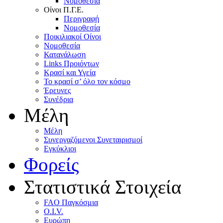
Nομοθεσία
Oίνοι Π.Γ.E.
Περιγραφή
Νομοθεσία
Ποικιλιακοί Oίνοι
Nομοθεσία
Κατανάλωση
Links Προιόντων
Κρασί και Υγεία
To κρασί σ’ όλο τον κόσμο
Έρευνες
Συνέδρια
Μέλη
Mέλη
Συνεργαζόμενοι Συνεταιρισμοί
Εγκύκλιοι
Φορείς
Στατιστικά Στοιχεία
FAO Παγκόσμια
O.I.V.
Ευρώπη