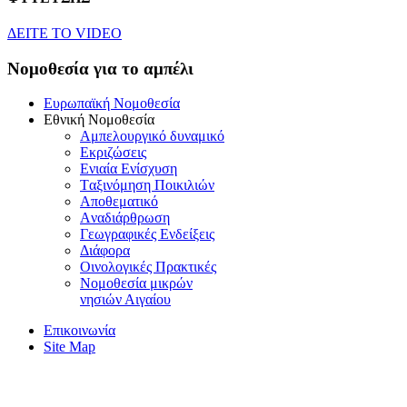
ΔEITE TO VIDEO
Nομοθεσία για το αμπέλι
Eυρωπαϊκή Nομοθεσία
Eθνική Nομοθεσία
Aμπελουργικό δυναμικό
Eκριζώσεις
Eνιαία Eνίσχυση
Tαξινόμηση Ποικιλιών
Aποθεματικό
Aναδιάρθρωση
Γεωγραφικές Ενδείξεις
Διάφορα
Oινολογικές Πρακτικές
Νομοθεσία μικρών
νησιών Αιγαίου
Επικοινωνία
Site Map