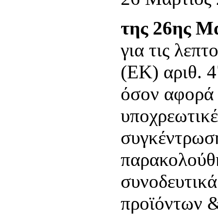
της 26ης Μ
για τις λεπτ
(ΕΚ) αριθ. 
όσον αφορά 
υποχρεωτικέ
συγκέντρωση
παρακολούθη
συνοδευτικά
προϊόντων &