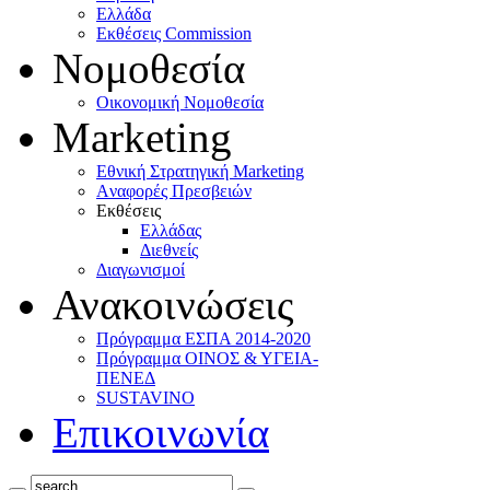
Ελλάδα
Eκθέσεις Commission
Νομοθεσία
Οικονομική Νομοθεσία
Marketing
Eθνική Στρατηγική Marketing
Aναφορές Πρεσβειών
Eκθέσεις
Eλλάδας
Διεθνείς
Διαγωνισμοί
Ανακοινώσεις
Πρόγραμμα ΕΣΠΑ 2014-2020
Πρόγραμμα ΟΙΝΟΣ & ΥΓΕΙΑ-
ΠΕΝΕΔ
SUSTAVINO
Επικοινωνία