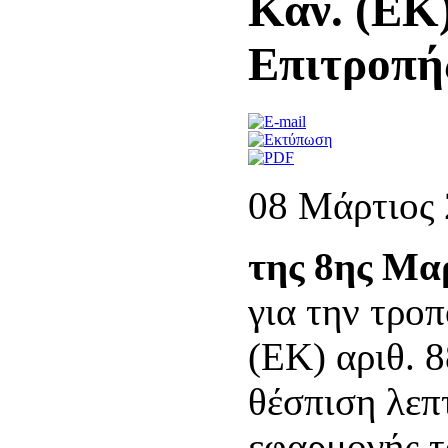
Καν. (ΕΚ)
Επιτροπή
08 Μάρτιος
της 8ης Μα
για την τρο
(ΕΚ) αριθ. 
θέσπιση λε
εφαρμογής τ