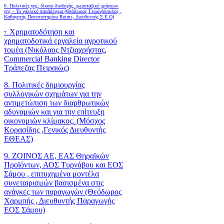
6.
Πολιτικές γης, δίκαιο διαδοχής, χωροταξικό χρήσεων
γης – Το γαλλικό παράδειγμα (Θεόδωρος Γεωργόπουλος ,
Καθηγητής Πανεπιστημίου Reims, Διευθυντής Σ.Ε.Ο)
Χρηματοδότηση και
7.
χρηματοδοτικά εργαλεία αγροτικού
τομέα (Νικόλαος Ντζιαχρήστας,
Commercial Banking Director
Τράπεζας Πειραιώς)
8. Πολιτικές δημιουργίας
συλλογικών σχημάτων για την
αντιμετώπιση των διαρθρωτικών
αδυναμιών και για την επίτευξη
οικονομιών κλίμακος. (Μόσχος
Κορασίδης ,Γενικός Διευθυντής
ΕΘΕΑΣ)
9. ΖΟΙΝΟΣ ΑΕ, ΕΑΣ Θηραϊκών
Προϊόντων, ΑΟΣ Τυρνάβου και ΕΟΣ
Σάμου , επιτυχημένα μοντέλα
συνεταιρισμών βασισμένα στις
ανάγκες των παραγωγών (Θεόδωρος
Χαρμπής , Διευθυντής Παραγωγής
ΕΟΣ Σάμου)