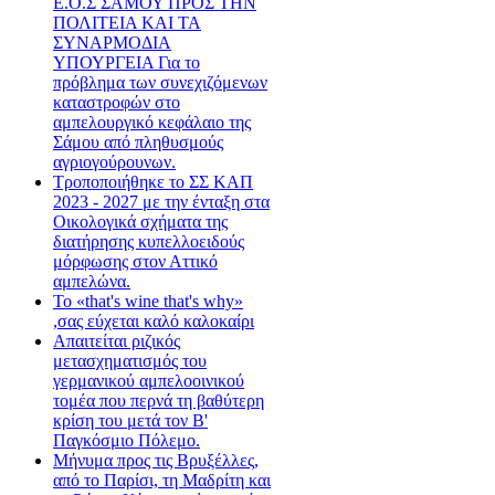
Ε.Ο.Σ ΣΑΜΟΥ ΠΡΟΣ ΤΗΝ
ΠΟΛΙΤΕΙΑ ΚΑΙ ΤΑ
ΣΥΝΑΡΜΟΔΙΑ
ΥΠΟΥΡΓΕΙΑ Για το
πρόβλημα των συνεχιζόμενων
καταστροφών στο
αμπελουργικό κεφάλαιο της
Σάμου από πληθυσμούς
αγριογούρουνων.
Τροποποιήθηκε το ΣΣ ΚΑΠ
2023 - 2027 με την ένταξη στα
Οικολογικά σχήματα της
διατήρησης κυπελλοειδούς
μόρφωσης στον Αττικό
αμπελώνα.
Το «that's wine that's why»
,σας εύχεται καλό καλοκαίρι
Απαιτείται ριζικός
μετασχηματισμός του
γερμανικού αμπελοοινικού
τομέα που περνά τη βαθύτερη
κρίση του μετά τον Β'
Παγκόσμιο Πόλεμο.
Μήνυμα προς τις Βρυξέλλες,
από το Παρίσι, τη Μαδρίτη και