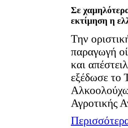
Σε χαμηλότερα
εκτίμηση η ελ
Την οριστικ
παραγωγή οί
και απέστει
εξέδωσε το 
Αλκοολούχω
Αγροτικής Α
Περισσότερα