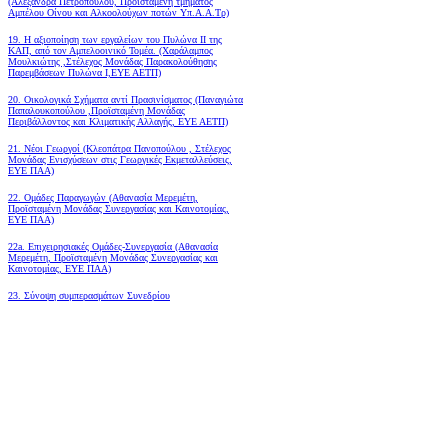
(Αλεξάνδρα Πετροπούλου, Προϊσταμένη τμήματος
Αμπέλου Οίνου και Αλκοολούχων ποτών Υπ.Α.Α.Τρ)
19.
Η αξιοποίηση των εργαλείων του Πυλώνα ΙΙ της
ΚΑΠ, από τον Αμπελοοινικό Τομέα.
(Χαράλαμπος
Μουλκιώτης ,Στέλεχος Μονάδας Παρακολούθησης
Παρεμβάσεων Πυλώνα Ι,ΕΥΕ ΑΕΤΠ)
20. Οικολογικά Σχήματα αντί Πρασινίσματος (Παναγιώτα
Παπαλουκοπούλου ,Προϊσταμένη Μονάδας
Περιβάλλοντος και Κλιματικής Αλλαγής, ΕΥΕ ΑΕΤΠ)
21. Νέοι Γεωργοί (Κλεοπάτρα Πανοπούλου , Στέλεχος
Μονάδας Ενισχύσεων στις Γεωργικές Εκμεταλλεύσεις,
ΕΥΕ ΠΑΑ)
22. Ομάδες Παραγωγών (Αθανασία Μερεμέτη,
Προϊσταμένη Μονάδας Συνεργασίας και Καινοτομίας,
ΕΥΕ ΠΑΑ)
22a. Επιχειρησιακές Ομάδες-Συνεργασία (Αθανασία
Μερεμέτη, Προϊσταμένη Μονάδας Συνεργασίας και
Καινοτομίας, ΕΥΕ ΠΑΑ)
23. Σύνοψη συμπερασμάτων Συνεδρίου