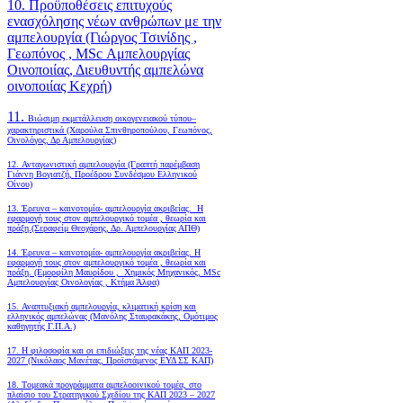
10. Προϋποθέσεις επιτυχούς
ενασχόλησης νέων ανθρώπων με την
αμπελουργία (Γιώργος Τσινίδης ,
Γεωπόνος , MSc Αμπελουργίας
Οινοποιίας, Διευθυντής αμπελώνα
οινοποιίας Κεχρή)
11.
Βιώσιμη εκμετάλλευση οικογενειακού τύπου–
χαρακτηριστικά (Χαρούλα Σπινθηροπούλου, Γεωπόνος,
Οινολόγος, Δρ Αμπελουργίας)
12. Ανταγωνιστική αμπελουργία (Γραπτή παρέμβαση
Γιάννη Βογιατζή, Προέδρου Συνδέσμου Ελληνικού
Οίνου)
13. Έρευνα – καινοτομία- αμπελουργία ακριβείας. Η
εφαρμογή τους στον αμπελουργικό τομέα , θεωρία και
πράξη.(Σεραφείμ Θεοχάρης, Δρ. Αμπελουργίας ΑΠΘ)
14. Έρευνα – καινοτομία- αμπελουργία ακριβείας. Η
εφαρμογή τους στον αμπελουργικό τομέα , θεωρία και
πράξη. (Εμορφίλη Μαυρίδου , Χημικός Μηχανικός, MSc
Αμπελουργίας Οινολογίας , Κτήμα Άλφα)
15. Αναπτυξιακή αμπελουργία, κλιματική κρίση και
ελληνικός αμπελώνας (Μανόλης Σταυρακάκης, Ομότιμος
καθηγητής Γ.Π.Α.)
17. Η φιλοσοφία και οι επιδιώξεις της νέας ΚΑΠ 2023-
2027 (Νικόλαος Μανέτας, Προϊστάμενος ΕΥΔ ΣΣ ΚΑΠ)
18. Tομεακά προγράμματα αμπελοοινικού τομέα, στο
πλαίσιο του Στρατηγικού Σχεδίου της ΚΑΠ 2023 – 2027