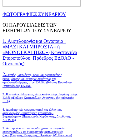
ΦΩΤΟΓΡΑΦΙΕΣ ΣΥΝΕΔΡΙΟΥ
ΟΙ ΠΑΡΟΥΣΙΑΣΕΙΣ ΤΩΝ
ΕΙΣΗΓΗΤΩΝ ΤΟΥ ΣΥΝΕΔΡΙΟΥ
1. Αμπελουργία και Οινοποιία :
«ΜΑΖΙ ΚΑΙ ΜΠΡΟΣΤΑ» ή
«ΜΟΝΟΙ ΚΑΙ ΠΙΣΩ» (Κωνσταντίνα
Σπυροπούλου, Πρόεδρος ΕΔΟΑΟ -
Οινοποιός)
2.
Σκοπός , αποδέκτες, όροι και προϋποθέσεις
βιωσιμότητας και ανταγωνιστικότητας της
αμπελοκαλλιέργειας στην Ελλάδα
(Κώστας Ευσταθίου,
Αντιπρόεδρος ΕΔΟΑΟ)
3. Η αμπελοκαλλιέργεια, στον κόσμο, στην Ευρώπη , στην
Ελλάδα(Παύλος Καρανικόλας, Αναπληρωτής καθηγητής
ΓΠΑ)
4.
Διαρθρωτικά χαρακτηριστικά της ελληνικής
αμπελουργίας - υφιστάμενη κατάσταση -
Συμπεράσματα (Παρασκευάς Κορδοπάτης, Διευθυντής
ΚΕΟΣΟΕ)
5. Αντιπροσωπευτικά παραδείγματα οικονομικών
αποτελεσμάτων σε διαφορετικές αμπελουργικές
ζώνες(Σταμάτης Γεωργάκης, Πρόεδρος ΑΣ Κορωπίου)