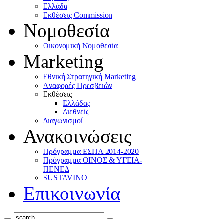
Ελλάδα
Eκθέσεις Commission
Νομοθεσία
Οικονομική Νομοθεσία
Marketing
Eθνική Στρατηγική Marketing
Aναφορές Πρεσβειών
Eκθέσεις
Eλλάδας
Διεθνείς
Διαγωνισμοί
Ανακοινώσεις
Πρόγραμμα ΕΣΠΑ 2014-2020
Πρόγραμμα ΟΙΝΟΣ & ΥΓΕΙΑ-
ΠΕΝΕΔ
SUSTAVINO
Επικοινωνία