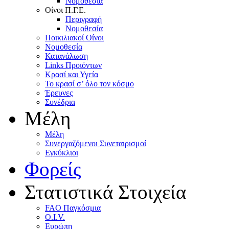
Nομοθεσία
Oίνοι Π.Γ.E.
Περιγραφή
Νομοθεσία
Ποικιλιακοί Oίνοι
Nομοθεσία
Κατανάλωση
Links Προιόντων
Κρασί και Υγεία
To κρασί σ’ όλο τον κόσμο
Έρευνες
Συνέδρια
Μέλη
Mέλη
Συνεργαζόμενοι Συνεταιρισμοί
Εγκύκλιοι
Φορείς
Στατιστικά Στοιχεία
FAO Παγκόσμια
O.I.V.
Ευρώπη