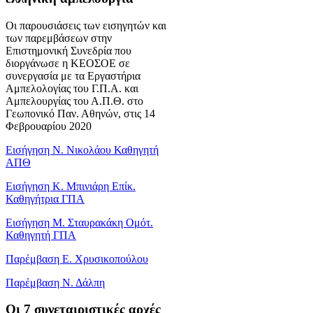
Οι παρουσιάσεις των εισηγητών και
των παρεμβάσεων στην
Επιστημονική Συνεδρία που
διοργάνωσε η ΚΕΟΣΟΕ σε
συνεργασία με τα Εργαστήρια
Αμπελολογίας του Γ.Π.Α. και
Αμπελουργίας του Α.Π.Θ. στο
Γεωπονικό Παν. Αθηνών, στις 14
Φεβρουαρίου 2020
Εισήγηση Ν. Νικολάου Καθηγητή
ΑΠΘ
Εισήγηση Κ. Μπινιάρη Επίκ.
Καθηγήτρια ΓΠΑ
Εισήγηση Μ. Σταυρακάκη Ομότ.
Καθηγητή ΓΠΑ
Παρέμβαση Ε. Χρυσικοπούλου
Παρέμβαση Ν. Δάλπη
Oι 7 συνεταιριστικές αρχές