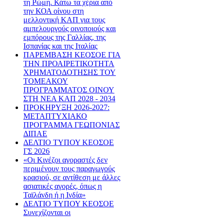
τη Ρώμη. Κάτω τα χέρια από
την ΚΟΑ οίνου στη
μελλοντική ΚΑΠ για τους
αμπελουργούς οινοποιούς και
εμπόρους της Γαλλίας, της
Ισπανίας και της Ιταλίας
ΠΑΡΕΜΒΑΣΗ ΚΕΟΣΟΕ ΓΙΑ
ΤΗΝ ΠΡΟΑΙΡΕΤΙΚΟΤΗΤΑ
ΧΡΗΜΑΤΟΔΟΤΗΣΗΣ ΤΟΥ
ΤΟΜΕΑΚΟΥ
ΠΡΟΓΡΑΜΜΑΤΟΣ ΟΙΝΟΥ
ΣΤΗ ΝΕΑ ΚΑΠ 2028 - 2034
ΠΡΟΚΗΡΥΞΗ 2026-2027:
ΜΕΤΑΠΤΥΧΙΑΚΟ
ΠΡΟΓΡΑΜΜΑ ΓΕΩΠΟΝΙΑΣ
ΔΙΠΑΕ
ΔΕΛΤΙΟ ΤΥΠΟΥ ΚΕΟΣΟΕ
ΓΣ 2026
«Οι Κινέζοι αγοραστές δεν
περιμένουν τους παραγωγούς
κρασιού, σε αντίθεση με άλλες
ασιατικές αγορές, όπως η
Ταϊλάνδη ή η Ινδία»
ΔΕΛΤΙΟ ΤΥΠΟΥ ΚΕΟΣΟΕ
Συνεχίζονται οι