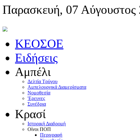
Παρασκευή, 07 Αύγουστος
KEOΣOE
Ειδήσεις
Αμπέλι
Δελτία Τρύγου
Αμπελουργικά Διαμερίσματα
Nομοθεσία
'Eρευνες
Συνέδρια
Κρασί
Iστορική Διαδρομή
Oίνοι ΠOΠ
Περιγραφή