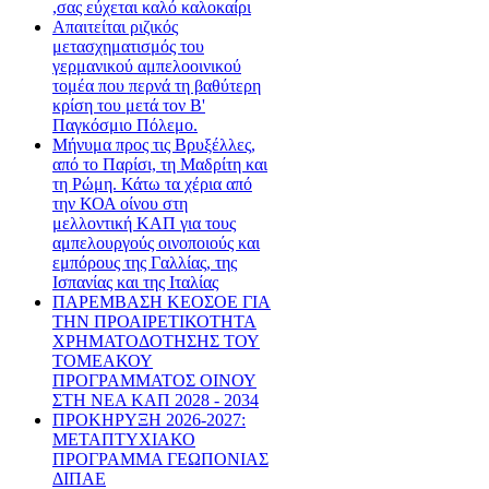
,σας εύχεται καλό καλοκαίρι
Απαιτείται ριζικός
μετασχηματισμός του
γερμανικού αμπελοοινικού
τομέα που περνά τη βαθύτερη
κρίση του μετά τον Β'
Παγκόσμιο Πόλεμο.
Μήνυμα προς τις Βρυξέλλες,
από το Παρίσι, τη Μαδρίτη και
τη Ρώμη. Κάτω τα χέρια από
την ΚΟΑ οίνου στη
μελλοντική ΚΑΠ για τους
αμπελουργούς οινοποιούς και
εμπόρους της Γαλλίας, της
Ισπανίας και της Ιταλίας
ΠΑΡΕΜΒΑΣΗ ΚΕΟΣΟΕ ΓΙΑ
ΤΗΝ ΠΡΟΑΙΡΕΤΙΚΟΤΗΤΑ
ΧΡΗΜΑΤΟΔΟΤΗΣΗΣ ΤΟΥ
ΤΟΜΕΑΚΟΥ
ΠΡΟΓΡΑΜΜΑΤΟΣ ΟΙΝΟΥ
ΣΤΗ ΝΕΑ ΚΑΠ 2028 - 2034
ΠΡΟΚΗΡΥΞΗ 2026-2027:
ΜΕΤΑΠΤΥΧΙΑΚΟ
ΠΡΟΓΡΑΜΜΑ ΓΕΩΠΟΝΙΑΣ
ΔΙΠΑΕ