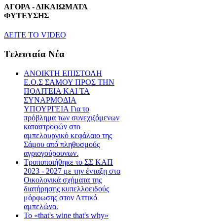
ΑΓΟΡΑ - ΔΙΚΑΙΩΜΑΤΑ
ΦΥΤΕΥΣΗΣ
ΔEITE TO VIDEO
Tελευταία Nέα
ΑΝΟΙΚΤΗ ΕΠΙΣΤΟΛΗ
Ε.Ο.Σ ΣΑΜΟΥ ΠΡΟΣ ΤΗΝ
ΠΟΛΙΤΕΙΑ ΚΑΙ ΤΑ
ΣΥΝΑΡΜΟΔΙΑ
ΥΠΟΥΡΓΕΙΑ Για το
πρόβλημα των συνεχιζόμενων
καταστροφών στο
αμπελουργικό κεφάλαιο της
Σάμου από πληθυσμούς
αγριογούρουνων.
Τροποποιήθηκε το ΣΣ ΚΑΠ
2023 - 2027 με την ένταξη στα
Οικολογικά σχήματα της
διατήρησης κυπελλοειδούς
μόρφωσης στον Αττικό
αμπελώνα.
Το «that's wine that's why»