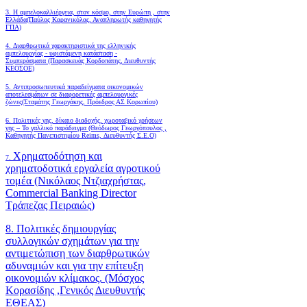
3. Η αμπελοκαλλιέργεια, στον κόσμο, στην Ευρώπη , στην
Ελλάδα(Παύλος Καρανικόλας, Αναπληρωτής καθηγητής
ΓΠΑ)
4.
Διαρθρωτικά χαρακτηριστικά της ελληνικής
αμπελουργίας - υφιστάμενη κατάσταση -
Συμπεράσματα (Παρασκευάς Κορδοπάτης, Διευθυντής
ΚΕΟΣΟΕ)
5. Αντιπροσωπευτικά παραδείγματα οικονομικών
αποτελεσμάτων σε διαφορετικές αμπελουργικές
ζώνες(Σταμάτης Γεωργάκης, Πρόεδρος ΑΣ Κορωπίου)
6.
Πολιτικές γης, δίκαιο διαδοχής, χωροταξικό χρήσεων
γης – Το γαλλικό παράδειγμα (Θεόδωρος Γεωργόπουλος ,
Καθηγητής Πανεπιστημίου Reims, Διευθυντής Σ.Ε.Ο)
Χρηματοδότηση και
7.
χρηματοδοτικά εργαλεία αγροτικού
τομέα (Νικόλαος Ντζιαχρήστας,
Commercial Banking Director
Τράπεζας Πειραιώς)
8. Πολιτικές δημιουργίας
συλλογικών σχημάτων για την
αντιμετώπιση των διαρθρωτικών
αδυναμιών και για την επίτευξη
οικονομιών κλίμακος. (Μόσχος
Κορασίδης ,Γενικός Διευθυντής
ΕΘΕΑΣ)