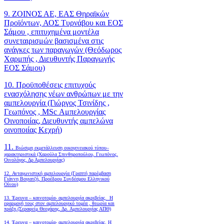
9. ΖΟΙΝΟΣ ΑΕ, ΕΑΣ Θηραϊκών
Προϊόντων, ΑΟΣ Τυρνάβου και ΕΟΣ
Σάμου , επιτυχημένα μοντέλα
συνεταιρισμών βασισμένα στις
ανάγκες των παραγωγών (Θεόδωρος
Χαρμπής , Διευθυντής Παραγωγής
ΕΟΣ Σάμου)
10. Προϋποθέσεις επιτυχούς
ενασχόλησης νέων ανθρώπων με την
αμπελουργία (Γιώργος Τσινίδης ,
Γεωπόνος , MSc Αμπελουργίας
Οινοποιίας, Διευθυντής αμπελώνα
οινοποιίας Κεχρή)
11.
Βιώσιμη εκμετάλλευση οικογενειακού τύπου–
χαρακτηριστικά (Χαρούλα Σπινθηροπούλου, Γεωπόνος,
Οινολόγος, Δρ Αμπελουργίας)
12. Ανταγωνιστική αμπελουργία (Γραπτή παρέμβαση
Γιάννη Βογιατζή, Προέδρου Συνδέσμου Ελληνικού
Οίνου)
13. Έρευνα – καινοτομία- αμπελουργία ακριβείας. Η
εφαρμογή τους στον αμπελουργικό τομέα , θεωρία και
πράξη.(Σεραφείμ Θεοχάρης, Δρ. Αμπελουργίας ΑΠΘ)
14. Έρευνα – καινοτομία- αμπελουργία ακριβείας. Η