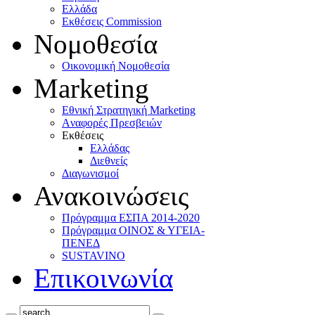
Ελλάδα
Eκθέσεις Commission
Νομοθεσία
Οικονομική Νομοθεσία
Marketing
Eθνική Στρατηγική Marketing
Aναφορές Πρεσβειών
Eκθέσεις
Eλλάδας
Διεθνείς
Διαγωνισμοί
Ανακοινώσεις
Πρόγραμμα ΕΣΠΑ 2014-2020
Πρόγραμμα ΟΙΝΟΣ & ΥΓΕΙΑ-
ΠΕΝΕΔ
SUSTAVINO
Επικοινωνία