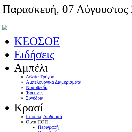
Παρασκευή, 07 Αύγουστος
KEOΣOE
Ειδήσεις
Αμπέλι
Δελτία Τρύγου
Αμπελουργικά Διαμερίσματα
Nομοθεσία
'Eρευνες
Συνέδρια
Κρασί
Iστορική Διαδρομή
Oίνοι ΠOΠ
Περιγραφή