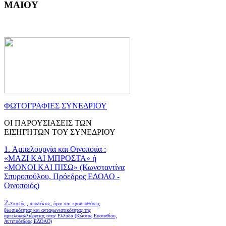
ΜΑΙΟΥ
ΦΩΤΟΓΡΑΦΙΕΣ ΣΥΝΕΔΡΙΟΥ
ΟΙ ΠΑΡΟΥΣΙΑΣΕΙΣ ΤΩΝ
ΕΙΣΗΓΗΤΩΝ ΤΟΥ ΣΥΝΕΔΡΙΟΥ
1. Αμπελουργία και Οινοποιία :
«ΜΑΖΙ ΚΑΙ ΜΠΡΟΣΤΑ» ή
«ΜΟΝΟΙ ΚΑΙ ΠΙΣΩ» (Κωνσταντίνα
Σπυροπούλου, Πρόεδρος ΕΔΟΑΟ -
Οινοποιός)
2.
Σκοπός , αποδέκτες, όροι και προϋποθέσεις
βιωσιμότητας και ανταγωνιστικότητας της
αμπελοκαλλιέργειας στην Ελλάδα
(Κώστας Ευσταθίου,
Αντιπρόεδρος ΕΔΟΑΟ)