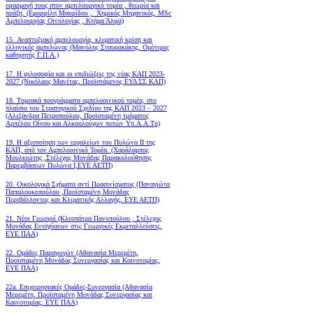
εφαρμογή τους στον αμπελουργικό τομέα , θεωρία και
πράξη. (Εμορφίλη Μαυρίδου , Χημικός Μηχανικός, MSc
Αμπελουργίας Οινολογίας , Κτήμα Άλφα)
15. Αναπτυξιακή αμπελουργία, κλιματική κρίση και
ελληνικός αμπελώνας (Μανόλης Σταυρακάκης, Ομότιμος
καθηγητής Γ.Π.Α.)
17. Η φιλοσοφία και οι επιδιώξεις της νέας ΚΑΠ 2023-
2027 (Νικόλαος Μανέτας, Προϊστάμενος ΕΥΔ ΣΣ ΚΑΠ)
18. Tομεακά προγράμματα αμπελοοινικού τομέα, στο
πλαίσιο του Στρατηγικού Σχεδίου της ΚΑΠ 2023 – 2027
(Αλεξάνδρα Πετροπούλου, Προϊσταμένη τμήματος
Αμπέλου Οίνου και Αλκοολούχων ποτών Υπ.Α.Α.Τρ)
19.
Η αξιοποίηση των εργαλείων του Πυλώνα ΙΙ της
ΚΑΠ, από τον Αμπελοοινικό Τομέα.
(Χαράλαμπος
Μουλκιώτης ,Στέλεχος Μονάδας Παρακολούθησης
Παρεμβάσεων Πυλώνα Ι,ΕΥΕ ΑΕΤΠ)
20. Οικολογικά Σχήματα αντί Πρασινίσματος (Παναγιώτα
Παπαλουκοπούλου ,Προϊσταμένη Μονάδας
Περιβάλλοντος και Κλιματικής Αλλαγής, ΕΥΕ ΑΕΤΠ)
21. Νέοι Γεωργοί (Κλεοπάτρα Πανοπούλου , Στέλεχος
Μονάδας Ενισχύσεων στις Γεωργικές Εκμεταλλεύσεις,
ΕΥΕ ΠΑΑ)
22. Ομάδες Παραγωγών (Αθανασία Μερεμέτη,
Προϊσταμένη Μονάδας Συνεργασίας και Καινοτομίας,
ΕΥΕ ΠΑΑ)
22a. Επιχειρησιακές Ομάδες-Συνεργασία (Αθανασία
Μερεμέτη, Προϊσταμένη Μονάδας Συνεργασίας και
Καινοτομίας, ΕΥΕ ΠΑΑ)