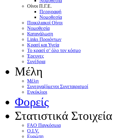
Nομοθεσία
Oίνοι Π.Γ.E.
Περιγραφή
Νομοθεσία
Ποικιλιακοί Oίνοι
Nομοθεσία
Κατανάλωση
Links Προιόντων
Κρασί και Υγεία
To κρασί σ’ όλο τον κόσμο
Έρευνες
Συνέδρια
Μέλη
Mέλη
Συνεργαζόμενοι Συνεταιρισμοί
Εγκύκλιοι
Φορείς
Στατιστικά Στοιχεία
FAO Παγκόσμια
O.I.V.
Ευρώπη