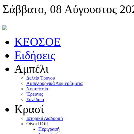
Σάββατο, 08 Αύγουστος 20
KEOΣOE
Ειδήσεις
Αμπέλι
Δελτία Τρύγου
Αμπελουργικά Διαμερίσματα
Nομοθεσία
'Eρευνες
Συνέδρια
Κρασί
Iστορική Διαδρομή
Oίνοι ΠOΠ
Περιγραφή