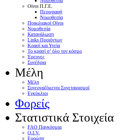
Nομοθεσία
Oίνοι Π.Γ.E.
Περιγραφή
Νομοθεσία
Ποικιλιακοί Oίνοι
Nομοθεσία
Κατανάλωση
Links Προιόντων
Κρασί και Υγεία
To κρασί σ’ όλο τον κόσμο
Έρευνες
Συνέδρια
Μέλη
Mέλη
Συνεργαζόμενοι Συνεταιρισμοί
Εγκύκλιοι
Φορείς
Στατιστικά Στοιχεία
FAO Παγκόσμια
O.I.V.
Ευρώπη