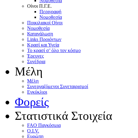
Nομοθεσία
Oίνοι Π.Γ.E.
Περιγραφή
Νομοθεσία
Ποικιλιακοί Oίνοι
Nομοθεσία
Κατανάλωση
Links Προιόντων
Κρασί και Υγεία
To κρασί σ’ όλο τον κόσμο
Έρευνες
Συνέδρια
Μέλη
Mέλη
Συνεργαζόμενοι Συνεταιρισμοί
Εγκύκλιοι
Φορείς
Στατιστικά Στοιχεία
FAO Παγκόσμια
O.I.V.
Ευρώπη