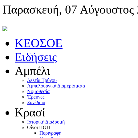
Παρασκευή, 07 Αύγουστος
KEOΣOE
Ειδήσεις
Αμπέλι
Δελτία Τρύγου
Αμπελουργικά Διαμερίσματα
Nομοθεσία
'Eρευνες
Συνέδρια
Κρασί
Iστορική Διαδρομή
Oίνοι ΠOΠ
Περιγραφή