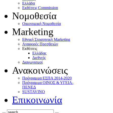
Ελλάδα
Eκθέσεις Commission
Νομοθεσία
Οικονομική Νομοθεσία
Marketing
Eθνική Στρατηγική Marketing
Aναφορές Πρεσβειών
Eκθέσεις
Eλλάδας
Διεθνείς
Διαγωνισμοί
Ανακοινώσεις
Πρόγραμμα ΕΣΠΑ 2014-2020
Πρόγραμμα ΟΙΝΟΣ & ΥΓΕΙΑ-
ΠΕΝΕΔ
SUSTAVINO
Επικοινωνία