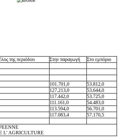
ς περιόδου (σε 1000 HL)
λος της περιόδου
Στην παραγωγή
Στο εμπόριο
101.701,0
53.812,0
127.213,0
53.644,0
117.442,0
53.725,0
111.161,0
54.483,0
113.594,0
56.701,0
117.083,4
57.170,5
OPEENNE
E L' AGRICULTURE