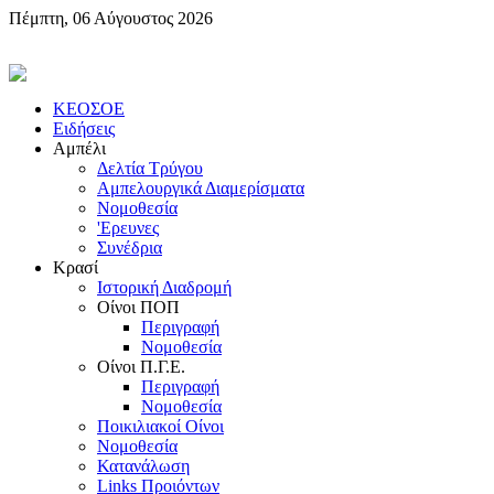
Πέμπτη, 06 Αύγουστος 2026
KEOΣOE
Ειδήσεις
Αμπέλι
Δελτία Τρύγου
Αμπελουργικά Διαμερίσματα
Nομοθεσία
'Eρευνες
Συνέδρια
Κρασί
Iστορική Διαδρομή
Oίνοι ΠOΠ
Περιγραφή
Nομοθεσία
Oίνοι Π.Γ.E.
Περιγραφή
Νομοθεσία
Ποικιλιακοί Oίνοι
Nομοθεσία
Κατανάλωση
Links Προιόντων