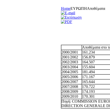
Home
EYPΩΠH
Αποθέματα
Αποθέματα στο τέλος τη
Αποθέματα στο τέ
2000/2001
161.234
2001/2002
156.879
2002/2003
164.507
2003/2004
155.604
2004/2005
181.494
2005/2006
171.167
2006/2007
165.644
2007/2008
170.722
2008/2009
174.193
2009/2010
170.301
Πηγή: COMMISSION EUR
DIRECTION GENERALE D