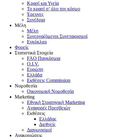
Κρασί και Υγεία
To κρασί σ’ όλο τον κόσμο
Έρευνες
Συνέδρια
Μέλη
Mέλη
Συνεργαζόμενοι Συνεταιρισμοί
Εγκύκλιοι
Φορείς
Στατιστικά Στοιχεία
FAO Παγκόσμια
O.I.V.
Ευρώπη
Ελλάδα
Eκθέσεις Commission
Νομοθεσία
Οικονομική Νομοθεσία
Marketing
Eθνική Στρατηγική Marketing
Aναφορές Πρεσβειών
Eκθέσεις
Eλλάδας
Διεθνείς
Διαγωνισμοί
Ανακοινώσεις