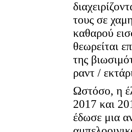
διαχειρίζοντ
τους σε χαμ
καθαρού εισ
θεωρείται ε
της βιωσιμό
ραντ / εκτάρ
Ωστόσο, η έ
2017 και 20
έδωσε μια α
αμπελοοινικ