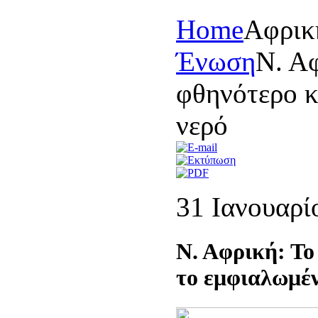
Home
Αφρικ
Ένωση
Ν. Αφ
φθηνότερο κ
νερό
31 Ιανουαρί
Ν. Αφρική: Το
το εμφιαλωμέν