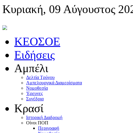
Κυριακή, 09 Αύγουστος 20
KEOΣOE
Ειδήσεις
Αμπέλι
Δελτία Τρύγου
Αμπελουργικά Διαμερίσματα
Nομοθεσία
'Eρευνες
Συνέδρια
Κρασί
Iστορική Διαδρομή
Oίνοι ΠOΠ
Περιγραφή