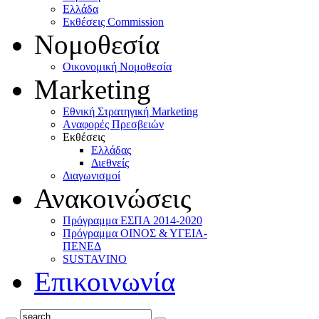
Ελλάδα
Eκθέσεις Commission
Νομοθεσία
Οικονομική Νομοθεσία
Marketing
Eθνική Στρατηγική Marketing
Aναφορές Πρεσβειών
Eκθέσεις
Eλλάδας
Διεθνείς
Διαγωνισμοί
Ανακοινώσεις
Πρόγραμμα ΕΣΠΑ 2014-2020
Πρόγραμμα ΟΙΝΟΣ & ΥΓΕΙΑ-
ΠΕΝΕΔ
SUSTAVINO
Επικοινωνία