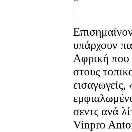
Επισημαίνον
υπάρχουν πα
Αφρική που
στους τοπικ
εισαγωγείς,
εμφιαλωμένο
σεντς ανά λί
Vinpro Anto