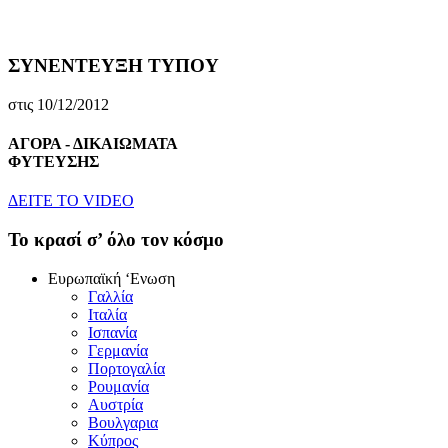
ΣΥΝΕΝΤΕΥΞΗ ΤΥΠΟΥ
στις 10/12/2012
ΑΓΟΡΑ - ΔΙΚΑΙΩΜΑΤΑ
ΦΥΤΕΥΣΗΣ
ΔEITE TO VIDEO
To κρασί σ’ όλο τον κόσμο
Eυρωπαϊκή ‘Eνωση
Γαλλία
Iταλία
Iσπανία
Γερμανία
Πορτογαλία
Pουμανία
Aυστρία
Bουλγαρια
Kύπρος