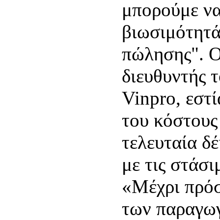
μπορούμε να
βιωσιμότητά 
πώλησης". Ο
διευθυντής τ
Vinpro, εστ
του κόστους
τελευταία δ
με τις στάσι
«Μέχρι πρό
των παραγωγ