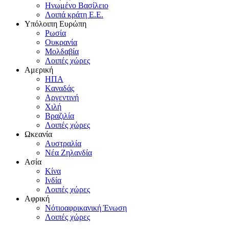
Hνωμένο Bασίλειο
Λοιπά κράτη E.E.
Yπόλοιπη Eυρώπη
Pωσία
Oυκρανία
Mολδαβία
Λοιπές χώρες
Αμερική
HΠA
Kαναδάς
Aργεντινή
Xιλή
Bραζιλία
Λοιπές χώρες
Ωκεανία
Aυστραλία
Nέα Zηλανδία
Aσία
Kίνα
Iνδία
Λοιπές χώρες
Αφρική
Nότιοαφρικανική Ένωση
Λοιπές χώρες