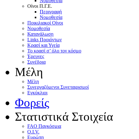
Nομοθεσία
Oίνοι Π.Γ.E.
Περιγραφή
Νομοθεσία
Ποικιλιακοί Oίνοι
Nομοθεσία
Κατανάλωση
Links Προιόντων
Κρασί και Υγεία
To κρασί σ’ όλο τον κόσμο
Έρευνες
Συνέδρια
Μέλη
Mέλη
Συνεργαζόμενοι Συνεταιρισμοί
Εγκύκλιοι
Φορείς
Στατιστικά Στοιχεία
FAO Παγκόσμια
O.I.V.
Ευρώπη