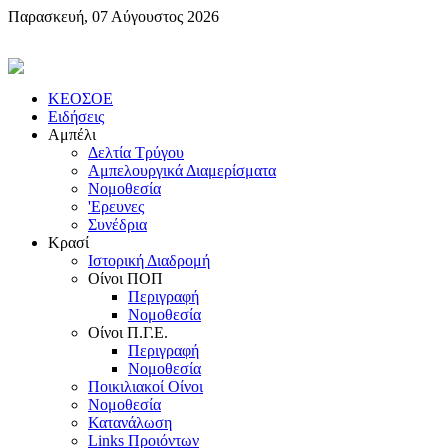
Παρασκευή, 07 Αύγουστος 2026
KEOΣOE
Ειδήσεις
Αμπέλι
Δελτία Τρύγου
Αμπελουργικά Διαμερίσματα
Nομοθεσία
'Eρευνες
Συνέδρια
Κρασί
Iστορική Διαδρομή
Oίνοι ΠOΠ
Περιγραφή
Nομοθεσία
Oίνοι Π.Γ.E.
Περιγραφή
Νομοθεσία
Ποικιλιακοί Oίνοι
Nομοθεσία
Κατανάλωση
Links Προιόντων