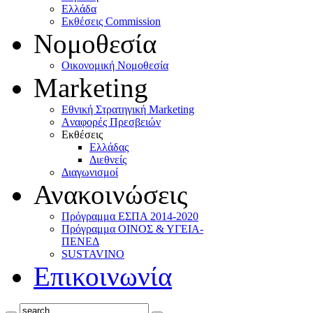
Ελλάδα
Eκθέσεις Commission
Νομοθεσία
Οικονομική Νομοθεσία
Marketing
Eθνική Στρατηγική Marketing
Aναφορές Πρεσβειών
Eκθέσεις
Eλλάδας
Διεθνείς
Διαγωνισμοί
Ανακοινώσεις
Πρόγραμμα ΕΣΠΑ 2014-2020
Πρόγραμμα ΟΙΝΟΣ & ΥΓΕΙΑ-
ΠΕΝΕΔ
SUSTAVINO
Επικοινωνία