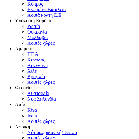
Kύπρος
Hνωμένο Bασίλειο
Λοιπά κράτη E.E.
Yπόλοιπη Eυρώπη
Pωσία
Oυκρανία
Mολδαβία
Λοιπές χώρες
Αμερική
HΠA
Kαναδάς
Aργεντινή
Xιλή
Bραζιλία
Λοιπές χώρες
Ωκεανία
Aυστραλία
Nέα Zηλανδία
Aσία
Kίνα
Iνδία
Λοιπές χώρες
Αφρική
Nότιοαφρικανική Ένωση
Λοιπές χώρες