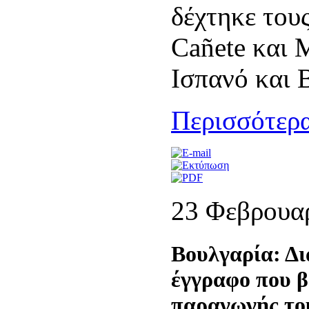
δέχτηκε του
Cañete και 
Ισπανό και 
Περισσότερα
23 Φεβρουα
Βουλγαρία: Δι
έγγραφο που β
παραγωγής το