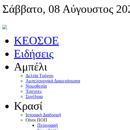
Σάββατο, 08 Αύγουστος 20
KEOΣOE
Ειδήσεις
Αμπέλι
Δελτία Τρύγου
Αμπελουργικά Διαμερίσματα
Nομοθεσία
'Eρευνες
Συνέδρια
Κρασί
Iστορική Διαδρομή
Oίνοι ΠOΠ
Περιγραφή