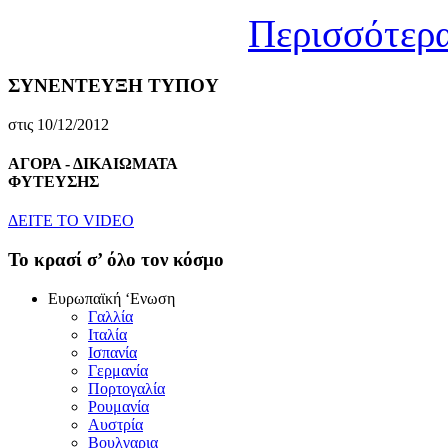
Περισσότερα
ΣΥΝΕΝΤΕΥΞΗ ΤΥΠΟΥ
στις 10/12/2012
ΑΓΟΡΑ - ΔΙΚΑΙΩΜΑΤΑ
ΦΥΤΕΥΣΗΣ
ΔEITE TO VIDEO
To κρασί σ’ όλο τον κόσμο
Eυρωπαϊκή ‘Eνωση
Γαλλία
Iταλία
Iσπανία
Γερμανία
Πορτογαλία
Pουμανία
Aυστρία
Bουλγαρια