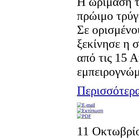
Η ωρίμαση 
πρώιμο τρύγ
Σε ορισμένο
ξεκίνησε η 
από τις 15 
εμπειρογνώμ
Περισσότερα
11 Οκτωβρί