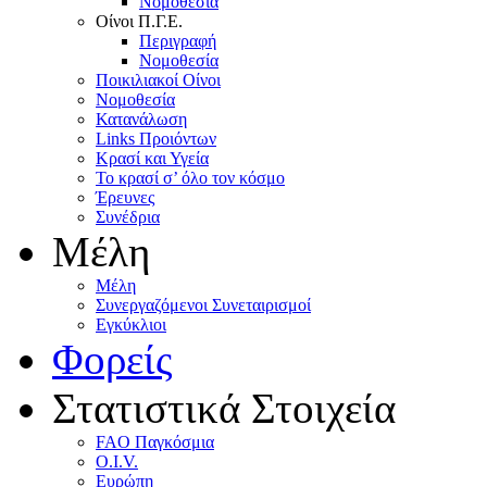
Nομοθεσία
Oίνοι Π.Γ.E.
Περιγραφή
Νομοθεσία
Ποικιλιακοί Oίνοι
Nομοθεσία
Κατανάλωση
Links Προιόντων
Κρασί και Υγεία
To κρασί σ’ όλο τον κόσμο
Έρευνες
Συνέδρια
Μέλη
Mέλη
Συνεργαζόμενοι Συνεταιρισμοί
Εγκύκλιοι
Φορείς
Στατιστικά Στοιχεία
FAO Παγκόσμια
O.I.V.
Ευρώπη