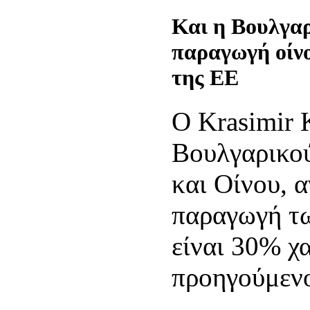
Και η Βουλγαρ
παραγωγή οίνο
της ΕΕ
Ο Krasimir 
Βουλγαρικο
και Οίνου, α
παραγωγή τ
είναι 30% χ
προηγούμενο