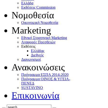
Ελλάδα
Eκθέσεις Commission
Νομοθεσία
Οικονομική Νομοθεσία
Marketing
Eθνική Στρατηγική Marketing
Aναφορές Πρεσβειών
Eκθέσεις
Eλλάδας
Διεθνείς
Διαγωνισμοί
Ανακοινώσεις
Πρόγραμμα ΕΣΠΑ 2014-2020
Πρόγραμμα ΟΙΝΟΣ & ΥΓΕΙΑ-
ΠΕΝΕΔ
SUSTAVINO
Επικοινωνία