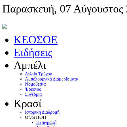
Παρασκευή, 07 Αύγουστος
KEOΣOE
Ειδήσεις
Αμπέλι
Δελτία Τρύγου
Αμπελουργικά Διαμερίσματα
Nομοθεσία
'Eρευνες
Συνέδρια
Κρασί
Iστορική Διαδρομή
Oίνοι ΠOΠ
Περιγραφή