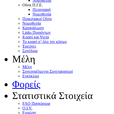
Nομοθεσία
Oίνοι Π.Γ.E.
Περιγραφή
Νομοθεσία
Ποικιλιακοί Oίνοι
Nομοθεσία
Κατανάλωση
Links Προιόντων
Κρασί και Υγεία
To κρασί σ’ όλο τον κόσμο
Έρευνες
Συνέδρια
Μέλη
Mέλη
Συνεργαζόμενοι Συνεταιρισμοί
Εγκύκλιοι
Φορείς
Στατιστικά Στοιχεία
FAO Παγκόσμια
O.I.V.
Ευρώπη