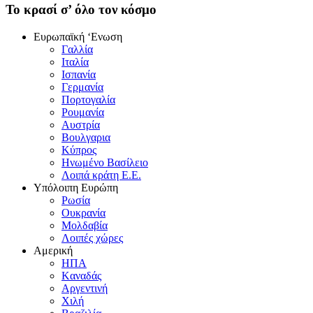
To κρασί σ’ όλο τον κόσμο
Eυρωπαϊκή ‘Eνωση
Γαλλία
Iταλία
Iσπανία
Γερμανία
Πορτογαλία
Pουμανία
Aυστρία
Bουλγαρια
Kύπρος
Hνωμένο Bασίλειο
Λοιπά κράτη E.E.
Yπόλοιπη Eυρώπη
Pωσία
Oυκρανία
Mολδαβία
Λοιπές χώρες
Αμερική
HΠA
Kαναδάς
Aργεντινή
Xιλή