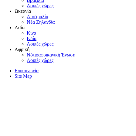
Bραζιλία
Λοιπές χώρες
Ωκεανία
Aυστραλία
Nέα Zηλανδία
Aσία
Kίνα
Iνδία
Λοιπές χώρες
Αφρική
Nότιοαφρικανική Ένωση
Λοιπές χώρες
Επικοινωνία
Site Map