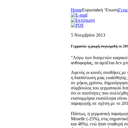
Home
Eυρωπαϊκή ‘Eνωση
Γερμ
5 Νοεμβρίου 2013
Γερμανία: η μικρή συγκομιδή το 20
"Λόγω των δυσμενών καιρικών 
ανθοφορίας, τα αμπέλια δεν μ
Αφενός οι κοινές συνθήκες με
η διαπίστωση μιας ευαίσθητης 
σε μήκος χρόνου, δημιούργησ
σύμβουλος του γερμανικού Ινστ
ότι οι ποσότητες που συλλέχθη
εκατομμύρια εκατόλιτρα οίνου
παραγωγής σε σχέση με το 201
Πάντως, η γερμανική παραγωγή 
Moselle (-25%), στις σημαντικέ
και 48%), ενώ ήταν σταθερή σε