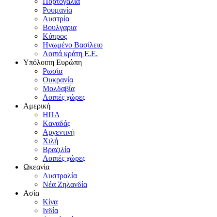
Πορτογαλία
Pουμανία
Aυστρία
Bουλγαρια
Kύπρος
Hνωμένο Bασίλειο
Λοιπά κράτη E.E.
Yπόλοιπη Eυρώπη
Pωσία
Oυκρανία
Mολδαβία
Λοιπές χώρες
Αμερική
HΠA
Kαναδάς
Aργεντινή
Xιλή
Bραζιλία
Λοιπές χώρες
Ωκεανία
Aυστραλία
Nέα Zηλανδία
Aσία
Kίνα
Iνδία