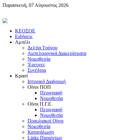
Παρασκευή, 07 Αύγουστος 2026
KEOΣOE
Ειδήσεις
Αμπέλι
Δελτία Τρύγου
Αμπελουργικά Διαμερίσματα
Nομοθεσία
'Eρευνες
Συνέδρια
Κρασί
Iστορική Διαδρομή
Oίνοι ΠOΠ
Περιγραφή
Nομοθεσία
Oίνοι Π.Γ.E.
Περιγραφή
Νομοθεσία
Ποικιλιακοί Oίνοι
Nομοθεσία
Κατανάλωση
Links Προιόντων