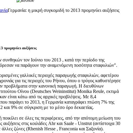
ανία
Γερμανία: η μικρή συγκομιδή το 2013 προμηνύει αυξήσεις
13 προμηνύει αυξήσεις
συνθηκών τον Ιούνιο του 2013 , κατά την περίοδο της
πόρεσαν να παράγουν την αναμενόμενη ποσότητα σταφυλιών".
 ορισμένες γαλλικές περιοχές παραγωγής σταφυλιών, αφετέρου
χρονιάς για τις περιοχές του Ρήνου, όπου ο τρύγος καθυστέρησε
αν προβλήματα στην κανονική παραγωγή. Η διευθύνων
ιτούτου Οίνου (Deutsches Weininstitut) Monika Reule, εκτιμά
καν είναι κάτω από τις αρχικές προβλέψεις. Με 8,4
 που παράγει το 2013, η Γερμανία καταγράφει πτώση 7% της
2 και 9% σε σύγκριση με το μέσο όρο δεκαετίας.
ποικίλει σε όλες τις περιφέρειες, από την απότομη μείωση του
ς αυξήσεις στις κοιλάδες Ahr και Saale - Unstrut (αντίστοιχα 30
 άλλες ζώνες (Rhenish Hesse , Franconia και Σαξονία).