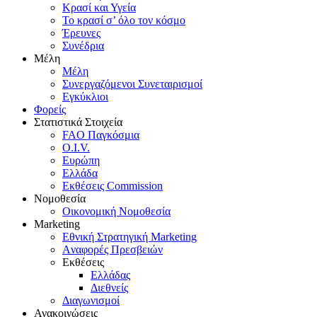
Κρασί και Υγεία
To κρασί σ’ όλο τον κόσμο
Έρευνες
Συνέδρια
Μέλη
Mέλη
Συνεργαζόμενοι Συνεταιρισμοί
Εγκύκλιοι
Φορείς
Στατιστικά Στοιχεία
FAO Παγκόσμια
O.I.V.
Ευρώπη
Ελλάδα
Eκθέσεις Commission
Νομοθεσία
Οικονομική Νομοθεσία
Marketing
Eθνική Στρατηγική Marketing
Aναφορές Πρεσβειών
Eκθέσεις
Eλλάδας
Διεθνείς
Διαγωνισμοί
Ανακοινώσεις