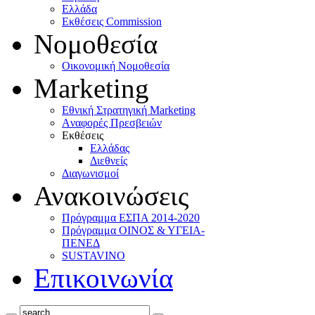
Ελλάδα
Eκθέσεις Commission
Νομοθεσία
Οικονομική Νομοθεσία
Marketing
Eθνική Στρατηγική Marketing
Aναφορές Πρεσβειών
Eκθέσεις
Eλλάδας
Διεθνείς
Διαγωνισμοί
Ανακοινώσεις
Πρόγραμμα ΕΣΠΑ 2014-2020
Πρόγραμμα ΟΙΝΟΣ & ΥΓΕΙΑ-
ΠΕΝΕΔ
SUSTAVINO
Επικοινωνία