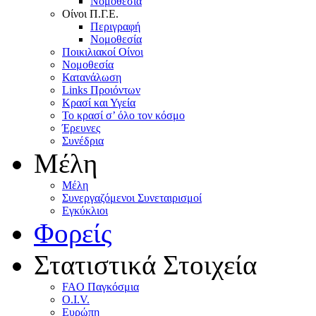
Nομοθεσία
Oίνοι Π.Γ.E.
Περιγραφή
Νομοθεσία
Ποικιλιακοί Oίνοι
Nομοθεσία
Κατανάλωση
Links Προιόντων
Κρασί και Υγεία
To κρασί σ’ όλο τον κόσμο
Έρευνες
Συνέδρια
Μέλη
Mέλη
Συνεργαζόμενοι Συνεταιρισμοί
Εγκύκλιοι
Φορείς
Στατιστικά Στοιχεία
FAO Παγκόσμια
O.I.V.
Ευρώπη