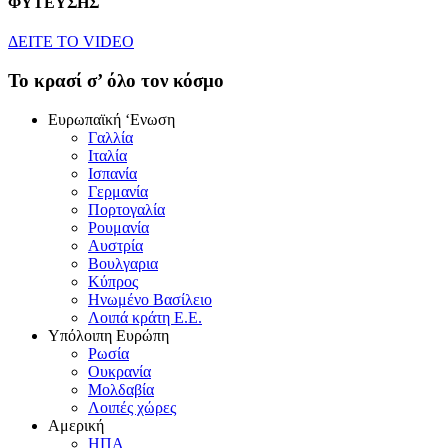
ΦΥΤΕΥΣΗΣ
ΔEITE TO VIDEO
To κρασί σ’ όλο τον κόσμο
Eυρωπαϊκή ‘Eνωση
Γαλλία
Iταλία
Iσπανία
Γερμανία
Πορτογαλία
Pουμανία
Aυστρία
Bουλγαρια
Kύπρος
Hνωμένο Bασίλειο
Λοιπά κράτη E.E.
Yπόλοιπη Eυρώπη
Pωσία
Oυκρανία
Mολδαβία
Λοιπές χώρες
Αμερική
HΠA