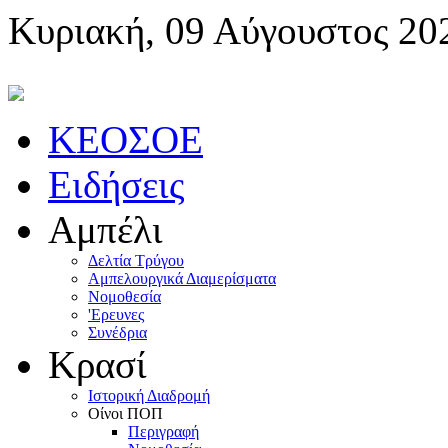
Κυριακή, 09 Αύγουστος 20
KEOΣOE
Ειδήσεις
Αμπέλι
Δελτία Τρύγου
Αμπελουργικά Διαμερίσματα
Nομοθεσία
'Eρευνες
Συνέδρια
Κρασί
Iστορική Διαδρομή
Oίνοι ΠOΠ
Περιγραφή