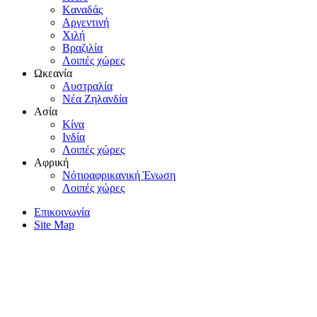
Kαναδάς
Aργεντινή
Xιλή
Bραζιλία
Λοιπές χώρες
Ωκεανία
Aυστραλία
Nέα Zηλανδία
Aσία
Kίνα
Iνδία
Λοιπές χώρες
Αφρική
Nότιοαφρικανική Ένωση
Λοιπές χώρες
Επικοινωνία
Site Map