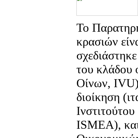
Το Παρατηρη
κρασιών είνα
σχεδιάστηκε
του κλάδου 
Οίνων, IVU)
διοίκηση (ι
Ινστιτούτου
ISMEA), και