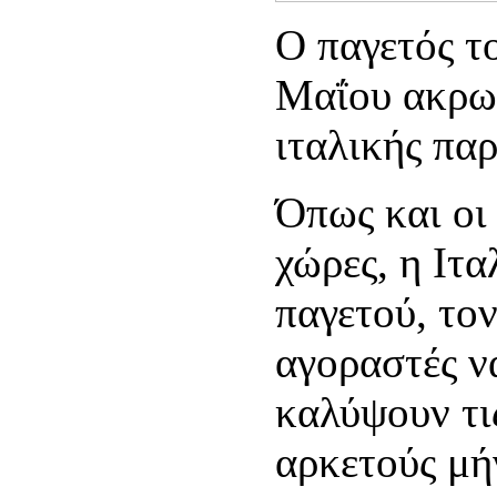
Ο παγετός τ
Μαΐου ακρωτ
ιταλικής πα
Όπως και οι
χώρες, η Ιτ
παγετού, το
αγοραστές ν
καλύψουν τι
αρκετούς μή