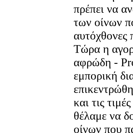
πρέπει να α
των οίνων π
αυτόχθονες 
Τώρα η αγορ
αφρώδη - Pro
εμπορική δι
επικεντρώθη
και τις τιμ
θέλαμε να δ
οίνων που π