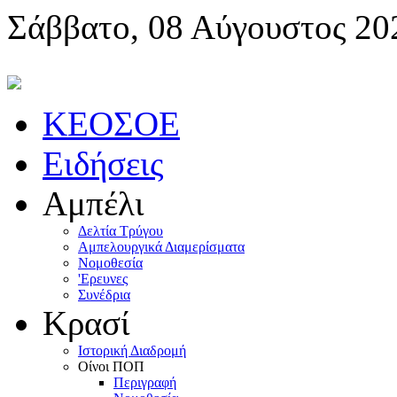
Σάββατο, 08 Αύγουστος 20
KEOΣOE
Ειδήσεις
Αμπέλι
Δελτία Τρύγου
Αμπελουργικά Διαμερίσματα
Nομοθεσία
'Eρευνες
Συνέδρια
Κρασί
Iστορική Διαδρομή
Oίνοι ΠOΠ
Περιγραφή