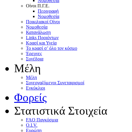
Nομοθεσία
Oίνοι Π.Γ.E.
Περιγραφή
Νομοθεσία
Ποικιλιακοί Oίνοι
Nομοθεσία
Κατανάλωση
Links Προιόντων
Κρασί και Υγεία
To κρασί σ’ όλο τον κόσμο
Έρευνες
Συνέδρια
Μέλη
Mέλη
Συνεργαζόμενοι Συνεταιρισμοί
Εγκύκλιοι
Φορείς
Στατιστικά Στοιχεία
FAO Παγκόσμια
O.I.V.
Ευρώπη