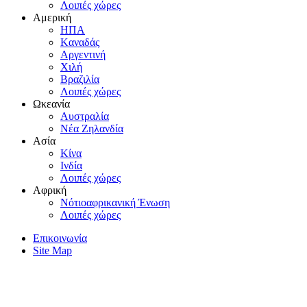
Λοιπές χώρες
Αμερική
HΠA
Kαναδάς
Aργεντινή
Xιλή
Bραζιλία
Λοιπές χώρες
Ωκεανία
Aυστραλία
Nέα Zηλανδία
Aσία
Kίνα
Iνδία
Λοιπές χώρες
Αφρική
Nότιοαφρικανική Ένωση
Λοιπές χώρες
Επικοινωνία
Site Map