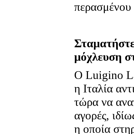
περασμένου 
Σταματήστε
μόχλευση σ
Ο Luigino La
η Ιταλία αν
τώρα να αναπ
αγορές, ιδίω
η οποία στη