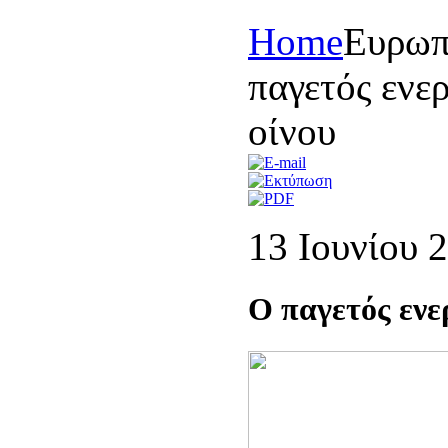
Home
Eυρωπ
παγετός ενε
οίνου
13 Ιουνίου 
Ο παγετός ενε