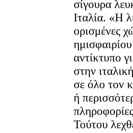
σίγουρα λευκ
Ιταλία. «Η 
ορισμένες χ
ημισφαιρίου 
αντίκτυπο γι
στην ιταλικ
σε όλο τον 
ή περισσότε
πληροφορίες
Τούτου λεχθέ