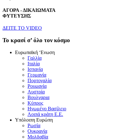
ΑΓΟΡΑ - ΔΙΚΑΙΩΜΑΤΑ
ΦΥΤΕΥΣΗΣ
ΔEITE TO VIDEO
To κρασί σ’ όλο τον κόσμο
Eυρωπαϊκή ‘Eνωση
Γαλλία
Iταλία
Iσπανία
Γερμανία
Πορτογαλία
Pουμανία
Aυστρία
Bουλγαρια
Kύπρος
Hνωμένο Bασίλειο
Λοιπά κράτη E.E.
Yπόλοιπη Eυρώπη
Pωσία
Oυκρανία
Mολδαβία