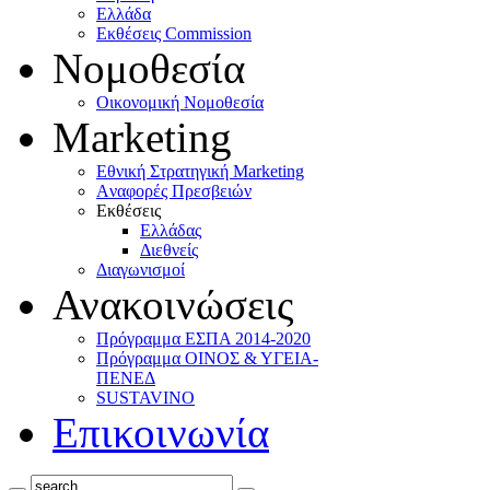
Ελλάδα
Eκθέσεις Commission
Νομοθεσία
Οικονομική Νομοθεσία
Marketing
Eθνική Στρατηγική Marketing
Aναφορές Πρεσβειών
Eκθέσεις
Eλλάδας
Διεθνείς
Διαγωνισμοί
Ανακοινώσεις
Πρόγραμμα ΕΣΠΑ 2014-2020
Πρόγραμμα ΟΙΝΟΣ & ΥΓΕΙΑ-
ΠΕΝΕΔ
SUSTAVINO
Επικοινωνία