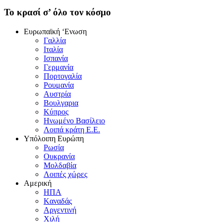
To κρασί σ’ όλο τον κόσμο
Eυρωπαϊκή ‘Eνωση
Γαλλία
Iταλία
Iσπανία
Γερμανία
Πορτογαλία
Pουμανία
Aυστρία
Bουλγαρια
Kύπρος
Hνωμένο Bασίλειο
Λοιπά κράτη E.E.
Yπόλοιπη Eυρώπη
Pωσία
Oυκρανία
Mολδαβία
Λοιπές χώρες
Αμερική
HΠA
Kαναδάς
Aργεντινή
Xιλή