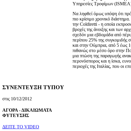
Υπηρεσίες Τροφίμων (ISMEA)
Να ληφθεί όμως υπόψη ότι πρόκ
πιο κρίσιμο χρονικό διάστημα.
την Coldiretti - η οποία εκπρ
βροχές της άνοιξης και των αρ
σχεδόν μια εβδομάδα από πέρυσ
περίπου 25% της συγκομιδής σ
και στην Ούμπρια, από 5 έως 
πιθανώς στο μέσο όρο στην Πο
μια πτώση της παραγωγής ανα
περονόσπορος και η ίσκα, ευνο
περιοχές της Ιταλίας, που οι ε
ΣΥΝΕΝΤΕΥΞΗ ΤΥΠΟΥ
στις 10/12/2012
ΑΓΟΡΑ - ΔΙΚΑΙΩΜΑΤΑ
ΦΥΤΕΥΣΗΣ
ΔEITE TO VIDEO