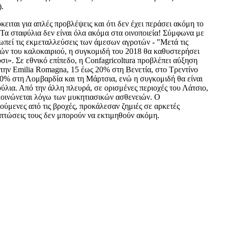
.
ειται για απλές προβλέψεις και ότι δεν έχει περάσει ακόμη το
 Τα σταφύλια δεν είναι όλα ακόμα στα οινοποιεία! Σύμφωνα με
οσωπεί τις εκμεταλλεύσεις των άμεσων αγροτών - "Μετά τις
χών του καλοκαιριού, η συγκομιδή του 2018 θα καθυστερήσει
ι». Σε εθνικό επίπεδο, η Confagricoltura προβλέπει αύξηση
την Emilia Romagna, 15 έως 20% στη Βενετία, στο Τρεντίνο
10% στη Λομβαρδία και τη Μάρτσια, ενώ η συγκομιδή θα είναι
ύλια. Από την άλλη πλευρά, σε ορισμένες περιοχές του Λάτσιο,
κοινώνεται λόγω των μυκητιασικών ασθενειών. Ο
ούμενες από τις βροχές, προκάλεσαν ζημιές σε αρκετές
πιπτώσεις τους δεν μπορούν να εκτιμηθούν ακόμη.