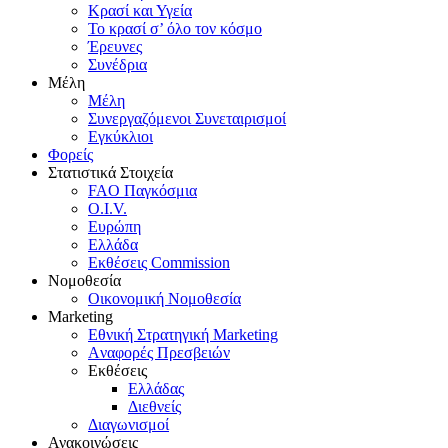
Κρασί και Υγεία
To κρασί σ’ όλο τον κόσμο
Έρευνες
Συνέδρια
Μέλη
Mέλη
Συνεργαζόμενοι Συνεταιρισμοί
Εγκύκλιοι
Φορείς
Στατιστικά Στοιχεία
FAO Παγκόσμια
O.I.V.
Ευρώπη
Ελλάδα
Eκθέσεις Commission
Νομοθεσία
Οικονομική Νομοθεσία
Marketing
Eθνική Στρατηγική Marketing
Aναφορές Πρεσβειών
Eκθέσεις
Eλλάδας
Διεθνείς
Διαγωνισμοί
Ανακοινώσεις