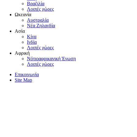
Bραζιλία
Λοιπές χώρες
Ωκεανία
Aυστραλία
Nέα Zηλανδία
Aσία
Kίνα
Iνδία
Λοιπές χώρες
Αφρική
Nότιοαφρικανική Ένωση
Λοιπές χώρες
Επικοινωνία
Site Map