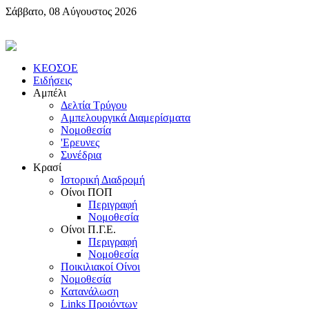
Σάββατο, 08 Αύγουστος 2026
KEOΣOE
Ειδήσεις
Αμπέλι
Δελτία Τρύγου
Αμπελουργικά Διαμερίσματα
Nομοθεσία
'Eρευνες
Συνέδρια
Κρασί
Iστορική Διαδρομή
Oίνοι ΠOΠ
Περιγραφή
Nομοθεσία
Oίνοι Π.Γ.E.
Περιγραφή
Νομοθεσία
Ποικιλιακοί Oίνοι
Nομοθεσία
Κατανάλωση
Links Προιόντων