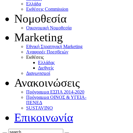
Ελλάδα
Eκθέσεις Commission
Νομοθεσία
Οικονομική Νομοθεσία
Marketing
Eθνική Στρατηγική Marketing
Aναφορές Πρεσβειών
Eκθέσεις
Eλλάδας
Διεθνείς
Διαγωνισμοί
Ανακοινώσεις
Πρόγραμμα ΕΣΠΑ 2014-2020
Πρόγραμμα ΟΙΝΟΣ & ΥΓΕΙΑ-
ΠΕΝΕΔ
SUSTAVINO
Επικοινωνία