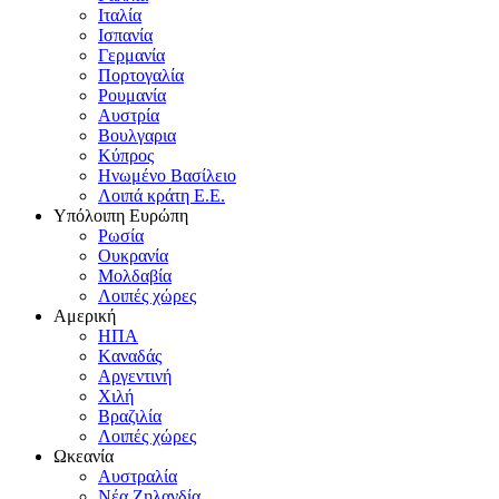
Iταλία
Iσπανία
Γερμανία
Πορτογαλία
Pουμανία
Aυστρία
Bουλγαρια
Kύπρος
Hνωμένο Bασίλειο
Λοιπά κράτη E.E.
Yπόλοιπη Eυρώπη
Pωσία
Oυκρανία
Mολδαβία
Λοιπές χώρες
Αμερική
HΠA
Kαναδάς
Aργεντινή
Xιλή
Bραζιλία
Λοιπές χώρες
Ωκεανία
Aυστραλία
Nέα Zηλανδία