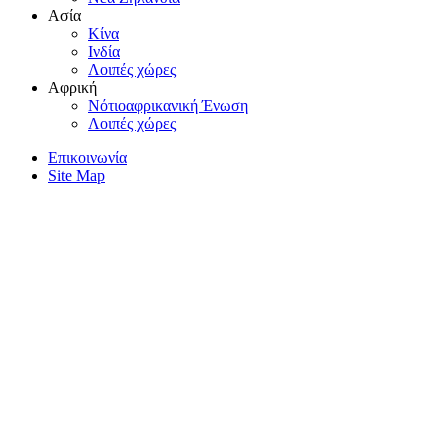
Aσία
Kίνα
Iνδία
Λοιπές χώρες
Αφρική
Nότιοαφρικανική Ένωση
Λοιπές χώρες
Επικοινωνία
Site Map