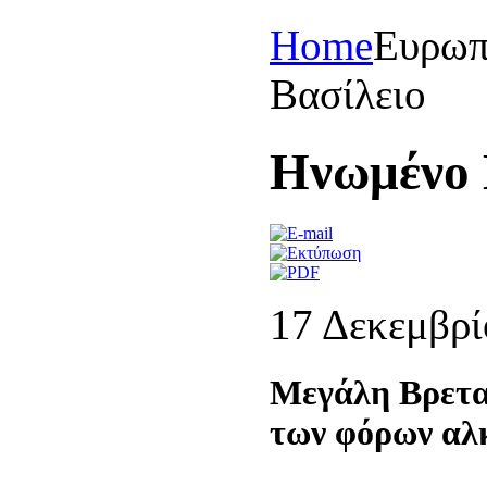
Home
Eυρωπ
Bασίλειο
Hνωμένο 
17 Δεκεμβρί
Μεγάλη Βρετα
των φόρων αλ