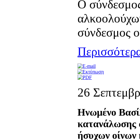
Ο σύνδεσμος
αλκοολούχων
σύνδεσμος ο
Περισσότερα
26 Σεπτεμβρ
Ηνωμένο Βασί
κατανάλωσης 
ήσυχων οίνων