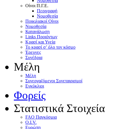
Nομοθεσία
Oίνοι Π.Γ.E.
Περιγραφή
Νομοθεσία
Ποικιλιακοί Oίνοι
Nομοθεσία
Κατανάλωση
Links Προιόντων
Κρασί και Υγεία
To κρασί σ’ όλο τον κόσμο
Έρευνες
Συνέδρια
Μέλη
Mέλη
Συνεργαζόμενοι Συνεταιρισμοί
Εγκύκλιοι
Φορείς
Στατιστικά Στοιχεία
FAO Παγκόσμια
O.I.V.
Ευρώπη