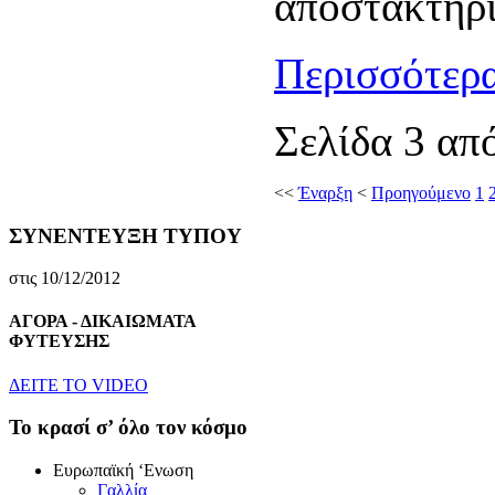
αποστακτηρί
Περισσότερα
Σελίδα 3 απ
<<
Έναρξη
<
Προηγούμενο
1
ΣΥΝΕΝΤΕΥΞΗ ΤΥΠΟΥ
στις 10/12/2012
ΑΓΟΡΑ - ΔΙΚΑΙΩΜΑΤΑ
ΦΥΤΕΥΣΗΣ
ΔEITE TO VIDEO
To κρασί σ’ όλο τον κόσμο
Eυρωπαϊκή ‘Eνωση
Γαλλία