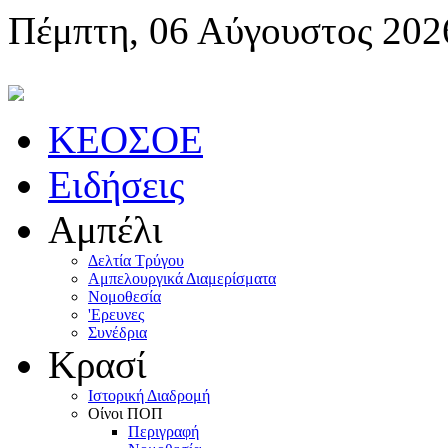
Πέμπτη, 06 Αύγουστος 202
KEOΣOE
Ειδήσεις
Αμπέλι
Δελτία Τρύγου
Αμπελουργικά Διαμερίσματα
Nομοθεσία
'Eρευνες
Συνέδρια
Κρασί
Iστορική Διαδρομή
Oίνοι ΠOΠ
Περιγραφή