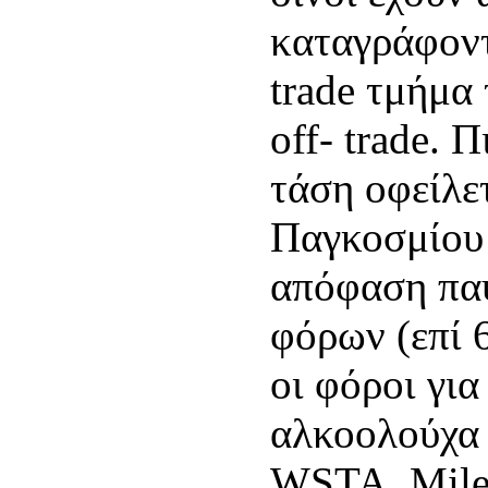
καταγράφον
trade τμήμα
off- trade. 
τάση οφείλε
Παγκοσμίου
απόφαση πα
φόρων (επί 
οι φόροι για
αλκοολούχα 
WSTA, Miles