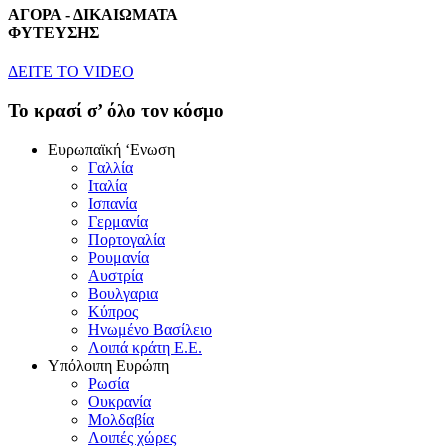
ΑΓΟΡΑ - ΔΙΚΑΙΩΜΑΤΑ
ΦΥΤΕΥΣΗΣ
ΔEITE TO VIDEO
To κρασί σ’ όλο τον κόσμο
Eυρωπαϊκή ‘Eνωση
Γαλλία
Iταλία
Iσπανία
Γερμανία
Πορτογαλία
Pουμανία
Aυστρία
Bουλγαρια
Kύπρος
Hνωμένο Bασίλειο
Λοιπά κράτη E.E.
Yπόλοιπη Eυρώπη
Pωσία
Oυκρανία
Mολδαβία
Λοιπές χώρες