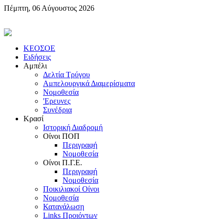
Πέμπτη, 06 Αύγουστος 2026
KEOΣOE
Ειδήσεις
Αμπέλι
Δελτία Τρύγου
Αμπελουργικά Διαμερίσματα
Nομοθεσία
'Eρευνες
Συνέδρια
Κρασί
Iστορική Διαδρομή
Oίνοι ΠOΠ
Περιγραφή
Nομοθεσία
Oίνοι Π.Γ.E.
Περιγραφή
Νομοθεσία
Ποικιλιακοί Oίνοι
Nομοθεσία
Κατανάλωση
Links Προιόντων