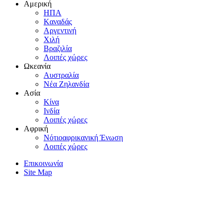
Αμερική
HΠA
Kαναδάς
Aργεντινή
Xιλή
Bραζιλία
Λοιπές χώρες
Ωκεανία
Aυστραλία
Nέα Zηλανδία
Aσία
Kίνα
Iνδία
Λοιπές χώρες
Αφρική
Nότιοαφρικανική Ένωση
Λοιπές χώρες
Επικοινωνία
Site Map