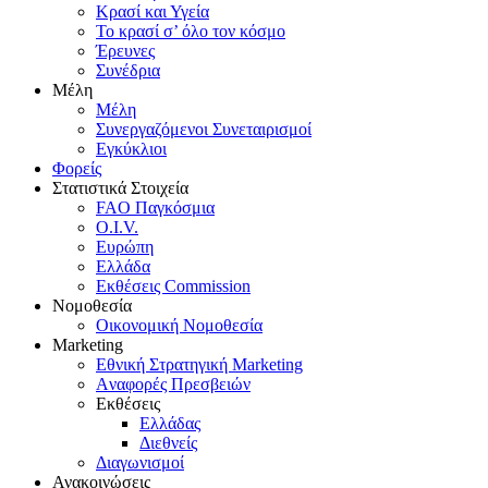
Κρασί και Υγεία
To κρασί σ’ όλο τον κόσμο
Έρευνες
Συνέδρια
Μέλη
Mέλη
Συνεργαζόμενοι Συνεταιρισμοί
Εγκύκλιοι
Φορείς
Στατιστικά Στοιχεία
FAO Παγκόσμια
O.I.V.
Ευρώπη
Ελλάδα
Eκθέσεις Commission
Νομοθεσία
Οικονομική Νομοθεσία
Marketing
Eθνική Στρατηγική Marketing
Aναφορές Πρεσβειών
Eκθέσεις
Eλλάδας
Διεθνείς
Διαγωνισμοί
Ανακοινώσεις