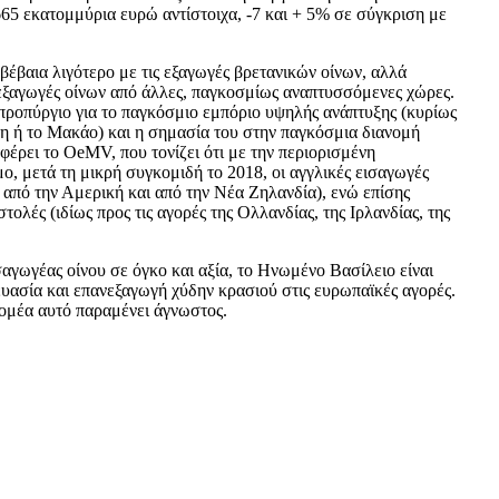
665 εκατομμύρια ευρώ αντίστοιχα, -7 και + 5% σε σύγκριση με
 βέβαια λιγότερο με τις εξαγωγές βρετανικών οίνων, αλλά
νεξαγωγές οίνων από άλλες, παγκοσμίως αναπτυσσόμενες χώρες.
 προπύργιο για το παγκόσμιο εμπόριο υψηλής ανάπτυξης (κυρίως
η ή το Μακάο) και η σημασία του στην παγκόσμια διανομή
φέρει το OeMV, που τονίζει ότι με την περιορισμένη
ο, μετά τη μικρή συγκομιδή το 2018, οι αγγλικές εισαγωγές
 από την Αμερική και από την Νέα Ζηλανδία), ενώ επίσης
τολές (ιδίως προς τις αγορές της Ολλανδίας, της Ιρλανδίας, της
αγωγέας οίνου σε όγκο και αξία, το Ηνωμένο Βασίλειο είναι
υασία και επανεξαγωγή χύδην κρασιού στις ευρωπαϊκές αγορές.
τομέα αυτό παραμένει άγνωστος.