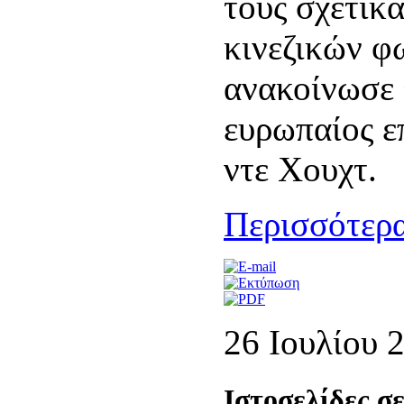
τους σχετικά
κινεζικών φ
ανακοίνωσε 
ευρωπαίος ε
ντε Χουχτ.
Περισσότερα
26 Ioυλίου 
Ιστοσελίδες σε