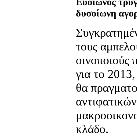
Ευοίωνος τρύγ
δυσοίωνη αγο
Συγκρατημέν
τους αμπελο
οινοποιούς 
για το 2013
θα πραγματο
αντιφατικών
μακροοικον
κλάδο.