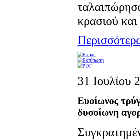
ταλαιπώρησα
κρασιού και
Περισσότερα
31 Ιουλίου 
Ευοίωνος τρύγ
δυσοίωνη αγο
Συγκρατημέν