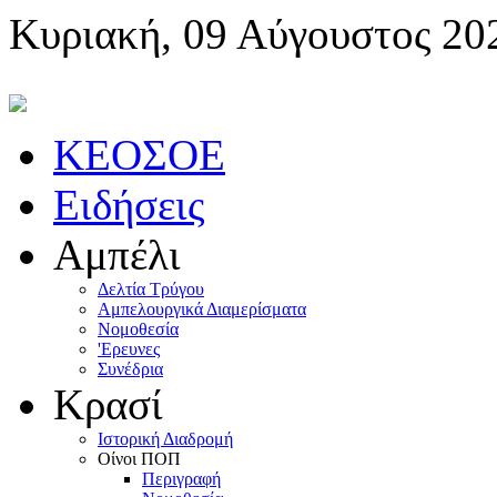
Κυριακή, 09 Αύγουστος 20
KEOΣOE
Ειδήσεις
Αμπέλι
Δελτία Τρύγου
Αμπελουργικά Διαμερίσματα
Nομοθεσία
'Eρευνες
Συνέδρια
Κρασί
Iστορική Διαδρομή
Oίνοι ΠOΠ
Περιγραφή