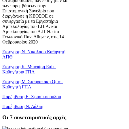
Οι παρουσιάσεις των εισηγητών και
των παρεμβάσεων στην
Επιστημονική Συνεδρία που
διοργάνωσε η ΚΕΟΣΟΕ σε
συνεργασία με τα Εργαστήρια
Αμπελολογίας του Γ.Π.Α. και
Αμπελουργίας του Α.Π.Θ. στο
Γεωπονικό Παν. Αθηνών, στις 14
Φεβρουαρίου 2020
Εισήγηση Ν. Νικολάου Καθηγητή
ΑΠΘ
Εισήγηση Κ. Μπινιάρη Επίκ.
Καθηγήτρια ΓΠΑ
Εισήγηση Μ. Σταυρακάκη Ομότ.
Καθηγητή ΓΠΑ
Παρέμβαση Ε. Χρυσικοπούλου
Παρέμβαση Ν. Δάλπη
Oι 7 συνεταιριστικές αρχές