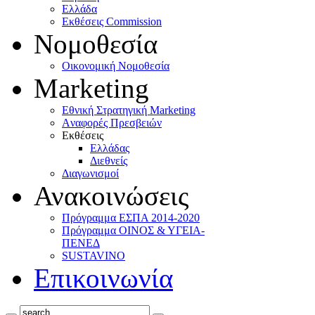
Ελλάδα
Eκθέσεις Commission
Νομοθεσία
Οικονομική Νομοθεσία
Marketing
Eθνική Στρατηγική Marketing
Aναφορές Πρεσβειών
Eκθέσεις
Eλλάδας
Διεθνείς
Διαγωνισμοί
Ανακοινώσεις
Πρόγραμμα ΕΣΠΑ 2014-2020
Πρόγραμμα ΟΙΝΟΣ & ΥΓΕΙΑ-
ΠΕΝΕΔ
SUSTAVINO
Επικοινωνία