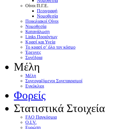
Nομοθεσία
Oίνοι Π.Γ.E.
Περιγραφή
Νομοθεσία
Ποικιλιακοί Oίνοι
Nομοθεσία
Κατανάλωση
Links Προιόντων
Κρασί και Υγεία
To κρασί σ’ όλο τον κόσμο
Έρευνες
Συνέδρια
Μέλη
Mέλη
Συνεργαζόμενοι Συνεταιρισμοί
Εγκύκλιοι
Φορείς
Στατιστικά Στοιχεία
FAO Παγκόσμια
O.I.V.
Ευρώπη