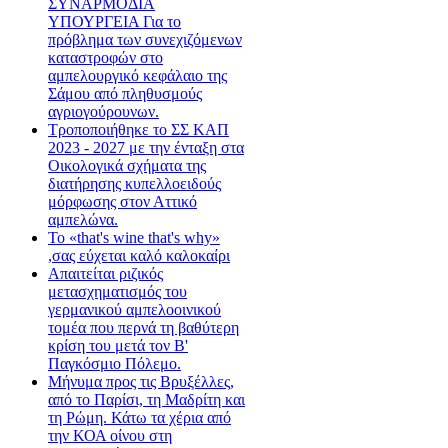
ΣΥΝΑΡΜΟΔΙΑ
ΥΠΟΥΡΓΕΙΑ Για το
πρόβλημα των συνεχιζόμενων
καταστροφών στο
αμπελουργικό κεφάλαιο της
Σάμου από πληθυσμούς
αγριογούρουνων.
Τροποποιήθηκε το ΣΣ ΚΑΠ
2023 - 2027 με την ένταξη στα
Οικολογικά σχήματα της
διατήρησης κυπελλοειδούς
μόρφωσης στον Αττικό
αμπελώνα.
Το «that's wine that's why»
,σας εύχεται καλό καλοκαίρι
Απαιτείται ριζικός
μετασχηματισμός του
γερμανικού αμπελοοινικού
τομέα που περνά τη βαθύτερη
κρίση του μετά τον Β'
Παγκόσμιο Πόλεμο.
Μήνυμα προς τις Βρυξέλλες,
από το Παρίσι, τη Μαδρίτη και
τη Ρώμη. Κάτω τα χέρια από
την ΚΟΑ οίνου στη