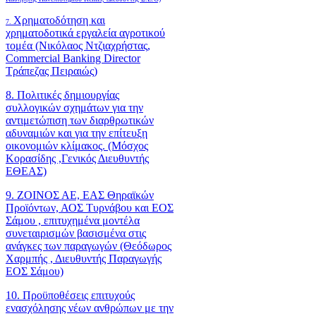
Χρηματοδότηση και
7.
χρηματοδοτικά εργαλεία αγροτικού
τομέα (Νικόλαος Ντζιαχρήστας,
Commercial Banking Director
Τράπεζας Πειραιώς)
8. Πολιτικές δημιουργίας
συλλογικών σχημάτων για την
αντιμετώπιση των διαρθρωτικών
αδυναμιών και για την επίτευξη
οικονομιών κλίμακος. (Μόσχος
Κορασίδης ,Γενικός Διευθυντής
ΕΘΕΑΣ)
9. ΖΟΙΝΟΣ ΑΕ, ΕΑΣ Θηραϊκών
Προϊόντων, ΑΟΣ Τυρνάβου και ΕΟΣ
Σάμου , επιτυχημένα μοντέλα
συνεταιρισμών βασισμένα στις
ανάγκες των παραγωγών (Θεόδωρος
Χαρμπής , Διευθυντής Παραγωγής
ΕΟΣ Σάμου)
10. Προϋποθέσεις επιτυχούς
ενασχόλησης νέων ανθρώπων με την