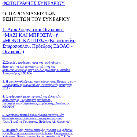
ΦΩΤΟΓΡΑΦΙΕΣ ΣΥΝΕΔΡΙΟΥ
ΟΙ ΠΑΡΟΥΣΙΑΣΕΙΣ ΤΩΝ
ΕΙΣΗΓΗΤΩΝ ΤΟΥ ΣΥΝΕΔΡΙΟΥ
1. Αμπελουργία και Οινοποιία :
«ΜΑΖΙ ΚΑΙ ΜΠΡΟΣΤΑ» ή
«ΜΟΝΟΙ ΚΑΙ ΠΙΣΩ» (Κωνσταντίνα
Σπυροπούλου, Πρόεδρος ΕΔΟΑΟ -
Οινοποιός)
2.
Σκοπός , αποδέκτες, όροι και προϋποθέσεις
βιωσιμότητας και ανταγωνιστικότητας της
αμπελοκαλλιέργειας στην Ελλάδα
(Κώστας Ευσταθίου,
Αντιπρόεδρος ΕΔΟΑΟ)
3. Η αμπελοκαλλιέργεια, στον κόσμο, στην Ευρώπη , στην
Ελλάδα(Παύλος Καρανικόλας, Αναπληρωτής καθηγητής
ΓΠΑ)
4.
Διαρθρωτικά χαρακτηριστικά της ελληνικής
αμπελουργίας - υφιστάμενη κατάσταση -
Συμπεράσματα (Παρασκευάς Κορδοπάτης, Διευθυντής
ΚΕΟΣΟΕ)
5. Αντιπροσωπευτικά παραδείγματα οικονομικών
αποτελεσμάτων σε διαφορετικές αμπελουργικές
ζώνες(Σταμάτης Γεωργάκης, Πρόεδρος ΑΣ Κορωπίου)
6.
Πολιτικές γης, δίκαιο διαδοχής, χωροταξικό χρήσεων
γης – Το γαλλικό παράδειγμα (Θεόδωρος Γεωργόπουλος ,
Καθηγητής Πανεπιστημίου Reims, Διευθυντής Σ.Ε.Ο)