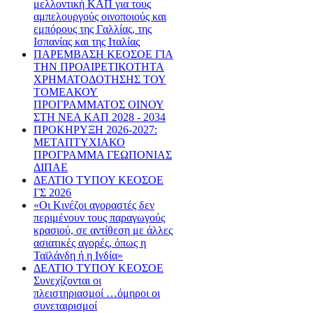
μελλοντική ΚΑΠ για τους
αμπελουργούς οινοποιούς και
εμπόρους της Γαλλίας, της
Ισπανίας και της Ιταλίας
ΠΑΡΕΜΒΑΣΗ ΚΕΟΣΟΕ ΓΙΑ
ΤΗΝ ΠΡΟΑΙΡΕΤΙΚΟΤΗΤΑ
ΧΡΗΜΑΤΟΔΟΤΗΣΗΣ ΤΟΥ
ΤΟΜΕΑΚΟΥ
ΠΡΟΓΡΑΜΜΑΤΟΣ ΟΙΝΟΥ
ΣΤΗ ΝΕΑ ΚΑΠ 2028 - 2034
ΠΡΟΚΗΡΥΞΗ 2026-2027:
ΜΕΤΑΠΤΥΧΙΑΚΟ
ΠΡΟΓΡΑΜΜΑ ΓΕΩΠΟΝΙΑΣ
ΔΙΠΑΕ
ΔΕΛΤΙΟ ΤΥΠΟΥ ΚΕΟΣΟΕ
ΓΣ 2026
«Οι Κινέζοι αγοραστές δεν
περιμένουν τους παραγωγούς
κρασιού, σε αντίθεση με άλλες
ασιατικές αγορές, όπως η
Ταϊλάνδη ή η Ινδία»
ΔΕΛΤΙΟ ΤΥΠΟΥ ΚΕΟΣΟΕ
Συνεχίζονται οι
πλειστηριασμοί …όμηροι οι
συνεταιρισμοί