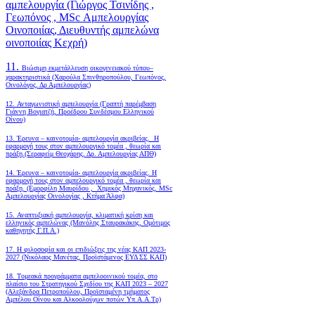
αμπελουργία (Γιώργος Τσινίδης ,
Γεωπόνος , MSc Αμπελουργίας
Οινοποιίας, Διευθυντής αμπελώνα
οινοποιίας Κεχρή)
11.
Βιώσιμη εκμετάλλευση οικογενειακού τύπου–
χαρακτηριστικά (Χαρούλα Σπινθηροπούλου, Γεωπόνος,
Οινολόγος, Δρ Αμπελουργίας)
12. Ανταγωνιστική αμπελουργία (Γραπτή παρέμβαση
Γιάννη Βογιατζή, Προέδρου Συνδέσμου Ελληνικού
Οίνου)
13. Έρευνα – καινοτομία- αμπελουργία ακριβείας. Η
εφαρμογή τους στον αμπελουργικό τομέα , θεωρία και
πράξη.(Σεραφείμ Θεοχάρης, Δρ. Αμπελουργίας ΑΠΘ)
14. Έρευνα – καινοτομία- αμπελουργία ακριβείας. Η
εφαρμογή τους στον αμπελουργικό τομέα , θεωρία και
πράξη. (Εμορφίλη Μαυρίδου , Χημικός Μηχανικός, MSc
Αμπελουργίας Οινολογίας , Κτήμα Άλφα)
15. Αναπτυξιακή αμπελουργία, κλιματική κρίση και
ελληνικός αμπελώνας (Μανόλης Σταυρακάκης, Ομότιμος
καθηγητής Γ.Π.Α.)
17. Η φιλοσοφία και οι επιδιώξεις της νέας ΚΑΠ 2023-
2027 (Νικόλαος Μανέτας, Προϊστάμενος ΕΥΔ ΣΣ ΚΑΠ)
18. Tομεακά προγράμματα αμπελοοινικού τομέα, στο
πλαίσιο του Στρατηγικού Σχεδίου της ΚΑΠ 2023 – 2027
(Αλεξάνδρα Πετροπούλου, Προϊσταμένη τμήματος
Αμπέλου Οίνου και Αλκοολούχων ποτών Υπ.Α.Α.Τρ)