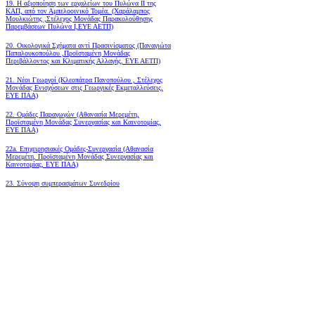
19.
Η αξιοποίηση των εργαλείων του Πυλώνα ΙΙ της
ΚΑΠ, από τον Αμπελοοινικό Τομέα.
(Χαράλαμπος
Μουλκιώτης ,Στέλεχος Μονάδας Παρακολούθησης
Παρεμβάσεων Πυλώνα Ι,ΕΥΕ ΑΕΤΠ)
20. Οικολογικά Σχήματα αντί Πρασινίσματος (Παναγιώτα
Παπαλουκοπούλου ,Προϊσταμένη Μονάδας
Περιβάλλοντος και Κλιματικής Αλλαγής, ΕΥΕ ΑΕΤΠ)
21. Νέοι Γεωργοί (Κλεοπάτρα Πανοπούλου , Στέλεχος
Μονάδας Ενισχύσεων στις Γεωργικές Εκμεταλλεύσεις,
ΕΥΕ ΠΑΑ)
22. Ομάδες Παραγωγών (Αθανασία Μερεμέτη,
Προϊσταμένη Μονάδας Συνεργασίας και Καινοτομίας,
ΕΥΕ ΠΑΑ)
22a. Επιχειρησιακές Ομάδες-Συνεργασία (Αθανασία
Μερεμέτη, Προϊσταμένη Μονάδας Συνεργασίας και
Καινοτομίας, ΕΥΕ ΠΑΑ)
23. Σύνοψη συμπερασμάτων Συνεδρίου