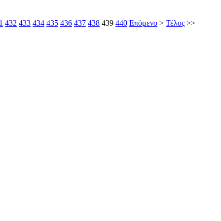
1
432
433
434
435
436
437
438
439
440
Επόμενο
>
Τέλος
>>