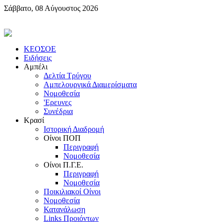
Σάββατο, 08 Αύγουστος 2026
KEOΣOE
Ειδήσεις
Αμπέλι
Δελτία Τρύγου
Αμπελουργικά Διαμερίσματα
Nομοθεσία
'Eρευνες
Συνέδρια
Κρασί
Iστορική Διαδρομή
Oίνοι ΠOΠ
Περιγραφή
Nομοθεσία
Oίνοι Π.Γ.E.
Περιγραφή
Νομοθεσία
Ποικιλιακοί Oίνοι
Nομοθεσία
Κατανάλωση
Links Προιόντων