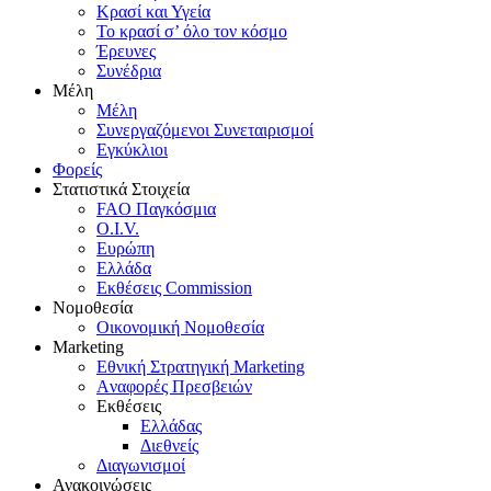
Κρασί και Υγεία
To κρασί σ’ όλο τον κόσμο
Έρευνες
Συνέδρια
Μέλη
Mέλη
Συνεργαζόμενοι Συνεταιρισμοί
Εγκύκλιοι
Φορείς
Στατιστικά Στοιχεία
FAO Παγκόσμια
O.I.V.
Ευρώπη
Ελλάδα
Eκθέσεις Commission
Νομοθεσία
Οικονομική Νομοθεσία
Marketing
Eθνική Στρατηγική Marketing
Aναφορές Πρεσβειών
Eκθέσεις
Eλλάδας
Διεθνείς
Διαγωνισμοί
Ανακοινώσεις